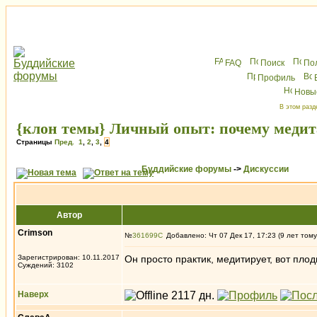
FAQ
Поиск
По
Профиль
Новы
В этом разд
{клон темы} Личный опыт: почему медита
Страницы
Пред.
1
,
2
,
3
,
4
Буддийские форумы
->
Дискуссии
Автор
Crimson
№
361699
Добавлено: Чт 07 Дек 17, 17:23 (9 лет тому
Зарегистрирован: 10.11.2017
Он просто практик, медитирует, вот плод
Суждений: 3102
Наверх