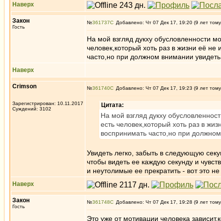
Наверх
Закон
№
361737
Добавлено: Чт 07 Дек 17, 19:20 (9 лет тому
Гость
На мой взгляд дукху обусловленности мо
человек,который хоть раз в жизни её не
часто,но при должном внимании увидеть 
Наверх
Crimson
№
361740
Добавлено: Чт 07 Дек 17, 19:23 (9 лет тому
Зарегистрирован: 10.11.2017
Цитата:
Суждений: 3102
На мой взгляд дукху обусловленност
есть человек,который хоть раз в жиз
воспринимать часто,но при должном 
Увидеть легко, забыть в следующую секун
чтобы видеть ее каждую секунду и чувст
и неутолимые ее прекратить - вот это не 
Наверх
Закон
№
361748
Добавлено: Чт 07 Дек 17, 19:28 (9 лет тому
Гость
Это уже от мотивации человека зависит,