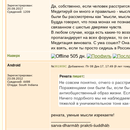
Зарегистрирован:
Да, собственно, если человек расстригся
20.09.2017
Медитируй он много и правильно - мысл
Суждений: 1209
были бы рассмотрены как "мысли, мысли
Будда говорил, что пока монах не познае
связанном с шестью дверями чувств.
В любом случае, когда есть какие-то во
пропагандирует на всех форумах, то он 
Медитация виновата. С ума сошел? Она 
их взять, если ты просто сидишь в Росси
Наверх
Android
№
361909
Добавлено: Пт 08 Дек 17, 17:49 (9 лет тому
Зарегистрирован:
Рената
пишет
:
23.09.2012
Суждений: 4498
Не совсем понятно, отчего о расстр
Откуда: South Indiana
Пораженцами они были бы, если бы 
антиобщественный образ жизни. Есл
Ничего подобного мы не наблюдаем.
тяжелой в уничижительном тоне как
рената, умные мысли изрекаете!
_________________
sarva-dharmāḥ prakṛti-śuddhāḥ