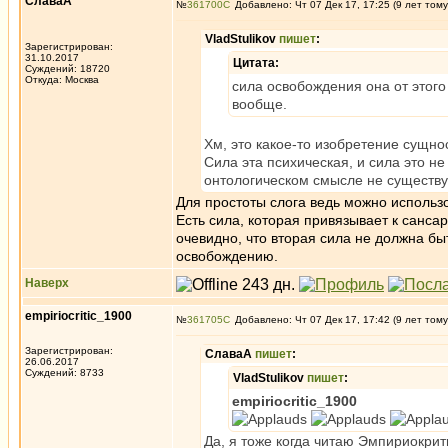
СлаваА
№
361700
Добавлено: Чт 07 Дек 17, 17:25 (9 лет тому
VladStulikov
пишет
:
Зарегистрирован:
31.10.2017
Цитата:
Суждений: 18720
Откуда: Москва
сила освобождения она от этого
вообще.
Хм, это какое-то изобретение сущно
Сила эта психическая, и сила это не
онтологическом смысле не существу
Для простоты слога ведь можно использ
Есть сила, которая привязывает к санса
очевидно, что вторая сила не должна бы
освобождению.
Наверх
empiriocritic_1900
№
361705
Добавлено: Чт 07 Дек 17, 17:42 (9 лет тому
Зарегистрирован:
СлаваА
пишет
:
26.06.2017
Суждений: 8733
VladStulikov
пишет
:
empiriocritic_1900
Да, я тоже когда читаю Эмпириокри