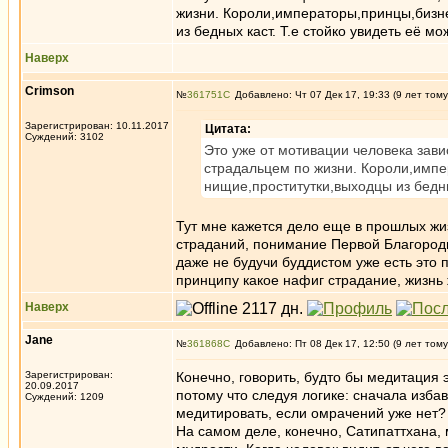
жизни. Короли,императоры,принцы,бизне
из бедных каст. Т.е стойко увидеть её м
Наверх
Crimson
№
361751
Добавлено: Чт 07 Дек 17, 19:33 (9 лет тому
Зарегистрирован: 10.11.2017
Цитата:
Суждений: 3102
Это уже от мотивации человека зави
страдальцем по жизни. Короли,импе
нищие,проститутки,выходцы из бедны
Тут мне кажется дело еще в прошлых жиз
страданий, понимание Первой Благородн
даже не будучи буддистом уже есть это 
принципу какое нафиг страдание, жизнь 
Наверх
Jane
№
361868
Добавлено: Пт 08 Дек 17, 12:50 (9 лет тому
Зарегистрирован:
Конечно, говорить, будто бы медитация э
20.09.2017
потому что следуя логике: сначала изба
Суждений: 1209
медитировать, если омрачений уже нет?
На самом деле, конечно, Сатипаттхана, 