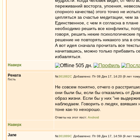
мудрости. Когда человек видит, от чего 
переживаний восторга, упоения, невесомо
спорного качества) этого точно не испы
цепляться за счастье медитации, чем з
Единственное, с чем я согласна в плане 
необходимо решить все конфликты, попр
говоря, решить некие психологические 
решение не повторять никакого зла в от
А вот идея сначала прочитать все тексты
начитавшись, можно только прибавить се
избавляться.
Наверх
Рената
№
361882
Добавлено: Пт 08 Дек 17, 14:20 (9 лет тому
Гость
Не совсем понятно, отчего о расстригш
они были бы, если бы отказались от Дх
образ жизни. Если бы у них "не выдерж
наблюдаем. Говорить о людях, взявших 
тоне как-то нехорошо.
Ответы на этот пост:
Android
Наверх
Jane
№
361889
Добавлено: Пт 08 Дек 17, 14:59 (9 лет тому