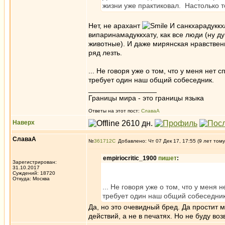
жизни уже практиковал. Настолько т
Нет, не арахант
И санкхарадуккха
випаринамадуккхату, как все люди (ну ду
животные). И даже мирянская нравствен
ряд лезть.
... Не говоря уже о том, что у меня не
требует один наш общий собеседник.
_________________
Границы мира - это границы языка
Ответы на этот пост:
СлаваА
Наверх
СлаваА
№
361712
Добавлено: Чт 07 Дек 17, 17:55 (9 лет тому
empiriocritic_1900
пишет
:
Зарегистрирован:
31.10.2017
Суждений: 18720
Откуда: Москва
... Не говоря уже о том, что у мен
требует один наш общий собеседник
Да, но это очевидный бред. Да простит 
действий, а не в печатях. Но не буду 