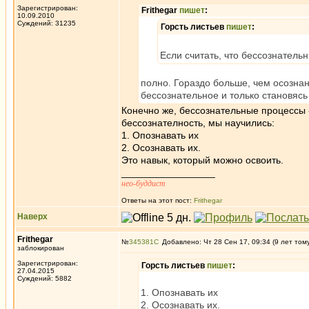
Зарегистрирован:
Frithegar
пишет
:
10.09.2010
Суждений: 31235
Горсть листьев
пишет
:
Если считать, что бессознательн
полно. Гораздо больше, чем осознан
бессознательное и только становяс
Конечно же, бессознательные процессы -
бессознателность, мы научились:
1. Опознавать их
2. Осознавать их.
Это навык, который можно освоить.
_________________
нео-буддист
Ответы на этот пост:
Frithegar
Наверх
Frithegar
№
345381
Добавлено: Чт 28 Сен 17, 09:34 (9 лет том
заблокирован
Зарегистрирован:
Горсть листьев
пишет
:
27.04.2015
Суждений: 5882
1. Опознавать их
2. Осознавать их.