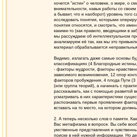
хочется "истин" о человеке, о мире, о см
внимательности, навык работы со свои
а бывает, что и наоборот) уровень того 
исследовать понятия, которыми оперируе
понятия относятся, и смотреть, что име
какими-то (как правило, вводящими в за
мы рассуждаем об интеллектуальном про
анализируем её так, как мы это привык
материал обрабатывается неправильны
Видимо, излагать даже самые основы бу
классификациях (4 Благородные истины,
- факторы мудрости, факторы нравствен
зависимого возникновения, 12 опор конт
факторов пробуждения, 4 плода Пути (3 
(или группа теорий), а начинать с прак
рассказывать, как с помощью развитой 
усматривать в них характеристики сущес
распознавать первые проявления факторов
вставать на то место, на котором должн
2. А теперь несколько слов о памяти. Ка
Вас метафизика в вопросе. Вы себе воо
умственные представления и чувственные 
поиске в ней нужной информации. Но дел