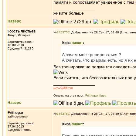
памяти и сопоставляет увиденное с тем ч
_________________
живите больше
Наверх
Горсть листьев
№
345375
Добавлено: Чт 28 Сен 17, 08:48 (9 лет том
Фикус, Историк
Зарегистрирован:
Кира
пишет
:
10.09.2010
Суждений: 31235
А зачем мне тренироваться ?
А считать, что дхармы есть, но я их 
Без тренировки не получится овладеть э
Если считать, что бессознательных процес
_________________
нео-буддист
Ответы на этот пост:
Frithegar
,
Кира
Наверх
Frithegar
№
345376
Добавлено: Чт 28 Сен 17, 08:49 (9 лет том
заблокирован
Зарегистрирован:
Кира
пишет
:
27.04.2015
Суждений: 5882