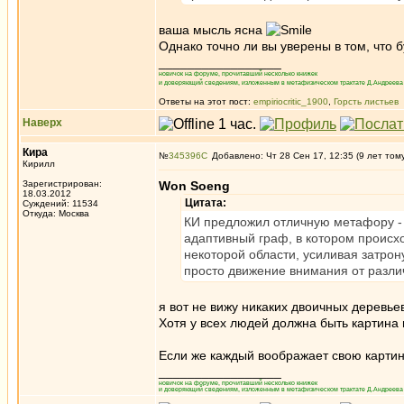
ваша мысль ясна
Однако точно ли вы уверены в том, что б
_________________
новичок на форуме, прочитавший несколько книжек
и доверяющий сведениям, изложенным в метафизическом трактате Д.Андреева 
Ответы на этот пост:
empiriocritic_1900
,
Горсть листьев
Наверх
Кира
№
345396
Добавлено: Чт 28 Сен 17, 12:35 (9 лет том
Кирилл
Зарегистрирован:
Won Soeng
18.03.2012
Цитата:
Суждений: 11534
Откуда: Москва
КИ предложил отличную метафору - 
адаптивный граф, в котором происх
некоторой области, усиливая затрон
просто движение внимания от разли
я вот не вижу никаких двоичных деревье
Хотя у всех людей должна быть картина н
Если же каждый воображает свою картин
_________________
новичок на форуме, прочитавший несколько книжек
и доверяющий сведениям, изложенным в метафизическом трактате Д.Андреева 