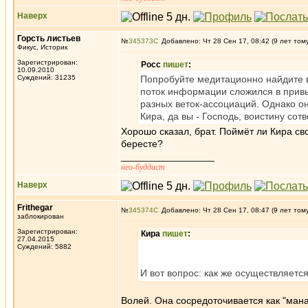
Наверх
Горсть листьев
№
345373
Добавлено: Чт 28 Сен 17, 08:42 (9 лет том
Фикус, Историк
Зарегистрирован:
Росс
пишет
:
10.09.2010
Суждений: 31235
Попробуйте медитационно найдите в 
поток информации сложился в привы
разных веток-ассоциаций. Однако о
Кира, да вы - Господь, воистину сот
Хорошо сказал, брат. Поймёт ли Кира св
бересте?
_________________
нео-буддист
Наверх
Frithegar
№
345374
Добавлено: Чт 28 Сен 17, 08:47 (9 лет том
заблокирован
Зарегистрирован:
Кира
пишет
:
27.04.2015
Суждений: 5882
И вот вопрос: как же осуществляется
Волей. Она сосредоточивается как "мана