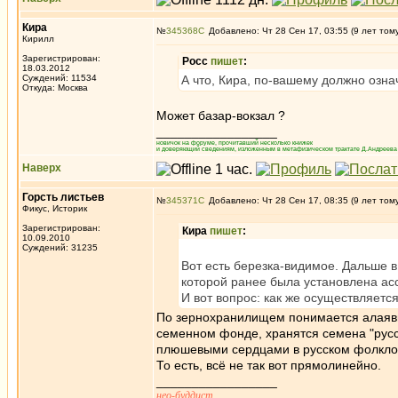
Кира
№
345368
Добавлено: Чт 28 Сен 17, 03:55 (9 лет том
Кирилл
Зарегистрирован:
Росс
пишет
:
18.03.2012
Суждений: 11534
А что, Кира, по-вашему должно озна
Откуда: Москва
Может базар-вокзал ?
_________________
новичок на форуме, прочитавший несколько книжек
и доверяющий сведениям, изложенным в метафизическом трактате Д.Андреева 
Наверх
Горсть листьев
№
345371
Добавлено: Чт 28 Сен 17, 08:35 (9 лет том
Фикус, Историк
Зарегистрирован:
Кира
пишет
:
10.09.2010
Суждений: 31235
Вот есть березка-видимое. Дальше в
которой ранее была установлена ас
И вот вопрос: как же осуществляется
По зернохранилищем понимается алаявид
семенном фонде, хранятся семена "русс
плюшевыми сердцами в русском фолкло
То есть, всё не так вот прямолинейно.
_________________
нео-буддист