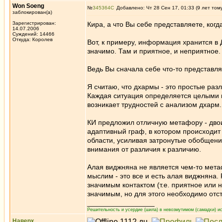
Won Soeng
№
345364
Добавлено: Чт 28 Сен 17, 01:33 (9 лет том
заблокирован(а)
Зарегистрирован:
Кира, а что Вы себе представляете, ког
14.07.2006
Суждений: 14466
Откуда: Королев
Вот, к примеру, информация хранится в 
значимо. Там и приятное, и неприятное.
Ведь Вы сначала себе что-то представляе
Я считаю, что дхармы - это простые разл
Каждая ситуация определяется целыми гр
возникает трудностей с анализом дхарм.
КИ предложил отличную метафору - двои
адаптивный граф, в котором происходит
области, усиливая затронутые обобщени
внимания от различия к различию.
Алая виджняна не является чем-то мета
мыслим - это все и есть алая виджняна.
значимым контактом (т.е. приятное или 
значимым, но для этого необходимо отст
_________________
Решительность и усердие (шила) в невозмутимом (самадхи) ис
Наверх