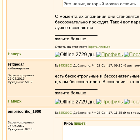
Это навык, который можно освоить.
С момента их опознания они становятся 
бессознательно проходят. Такой вот па
лучше осознаются.
_________________
живите больше
Ответы на этот пост:
Горсть листьев
Наверх
Frithegar
№
345382
Добавлено: Чт 28 Сен 17, 09:35 (9 лет том
заблокирован
Зарегистрирован:
есть бесконтрольные и бессознательные
27.04.2015
целом бессознателен. В сознании - то ж
Суждений: 5882
_________________
живите больше
Наверх
empiriocritic_1900
№
345390
Добавлено: Чт 28 Сен 17, 11:45 (9 лет том
Зарегистрирован:
Кира
пишет
:
26.06.2017
Суждений: 8733