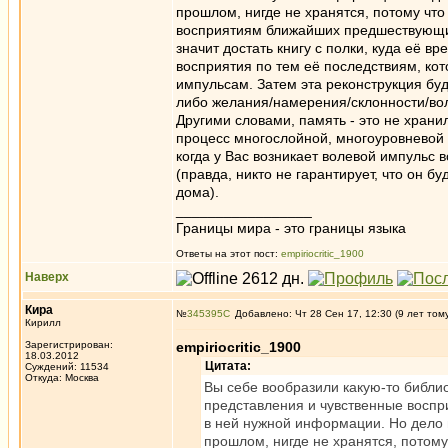
прошлом, нигде не хранятся, потому что 
восприятиям ближайших предшествующих
значит достать книгу с полки, куда её 
восприятия по тем её последствиям, ко
импульсам. Затем эта реконструкция буде
либо желания/намерения/склонности/в
Другими словами, память - это не храни
процесс многослойной, многоуровневой 
когда у Вас возникает волевой импульс 
(правда, никто не гарантирует, что он б
дома).
_________________
Границы мира - это границы языка
Ответы на этот пост:
empiriocritic_1900
Наверх
Кира
№
345395
Добавлено: Чт 28 Сен 17, 12:30 (9 лет том
Кирилл
Зарегистрирован:
empiriocritic_1900
18.03.2012
Цитата:
Суждений: 11534
Откуда: Москва
Вы себе вообразили какую-то библи
представления и чувственные восприя
в ней нужной информации. Но дело в
прошлом, нигде не хранятся, потому 