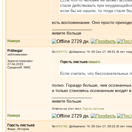
Если что-то человек не может вспом
стали действовать при неудающейся 
если бы не нашли, то тогда стали бы
есть воспоминание. Оно просто приходит
_________________
живите больше
Наверх
Frithegar
№
345377
Добавлено: Чт 28 Сен 17, 08:51 (9 лет том
заблокирован
Зарегистрирован:
Горсть листьев
пишет
:
27.04.2015
Суждений: 5882
Если считать, что бессознательных пр
полно. Гораздо больше, чем осознанных.
и только становясь осознанным входит 
_________________
живите больше
Ответы на этот пост:
Горсть листьев
Наверх
Горсть листьев
№
345379
Добавлено: Чт 28 Сен 17, 09:22 (9 лет том
Фикус, Историк