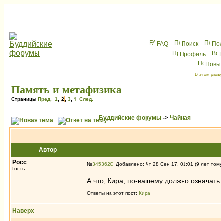
FAQ
Поиск
По
Профиль
Новы
В этом разд
Память и метафизика
Страницы
Пред.
1
,
2
,
3
,
4
След.
Буддийские форумы
->
Чайная
Автор
Росс
№
345362
Добавлено: Чт 28 Сен 17, 01:01 (9 лет том
Гость
А что, Кира, по-вашему должно означать
Ответы на этот пост:
Кира
Наверх