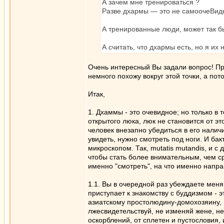
А зачем мне тренироваться ?
Разве дхармы — это не самоочеВидно
А тренированные люди, может так бы
А считать, что дхармы есть, но я их 
Очень интересный Вы задали вопрос! Пр
немного похожу вокруг этой точки, а пот
Итак,
1. Дхаммы - это очевидное; но только в 
открытого люка, люк не становится от э
человек внезапно убедиться в его наличи
увидеть, нужно смотреть под ноги. И бак
микроскопом. Так, mutatis mutandis, и с
чтобы стать более внимательным, чем ср
именно "смотреть", на что именно напр
1.1. Вы в очередной раз убеждаете меня
приступает к знакомству с буддизмом - 
азиатскому простолюдину-домохозяину, в
лжесвидетельствуй, не изменяй жене, не
оскорблений, от сплетен и пустословия,