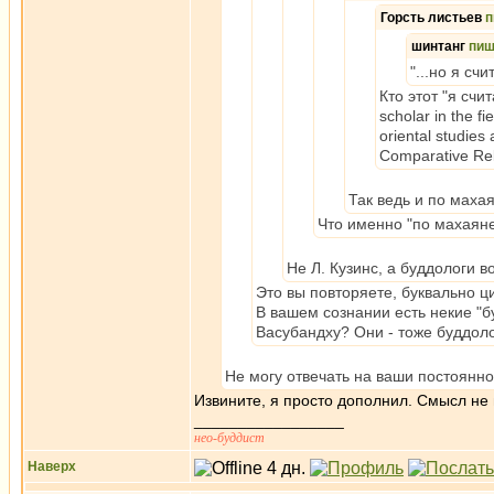
Горсть листьев
п
шинтанг
пиш
"...но я счи
Кто этот "я сч
scholar in the fi
oriental studies
Comparative Rel
Так ведь и по махая
Что именно "по махаяне
Не Л. Кузинс, а буддологи в
Это вы повторяете, буквально ци
В вашем сознании есть некие "б
Васубандху? Они - тоже буддоло
Не могу отвечать на ваши постоянн
Извините, я просто дополнил. Смысл не
_________________
нео-буддист
Наверх