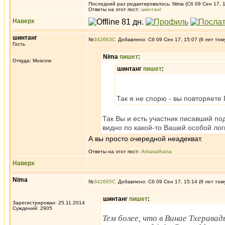
Последний раз редактировалось: Nima (Сб 09 Сен 17, 1
Ответы на этот пост:
шинтанг
Наверх
шинтанг
№
342663
Добавлено: Сб 09 Сен 17, 15:07 (9 лет том
Гость
Nima
пишет
:
Откуда: Moscow
шинтанг
пишет
:
Так я не спорю - вы повторяете
Так Вы и есть участник писавший под
видно по какой-то Вашей особой лог
А вы просто очередной неадекват.
Ответы на этот пост:
Antaradhana
Наверх
Nima
№
342665
Добавлено: Сб 09 Сен 17, 15:14 (9 лет том
шинтанг
пишет
:
Зарегистрирован: 25.11.2014
Суждений: 2905
Тем более, что в Винае Тхерава