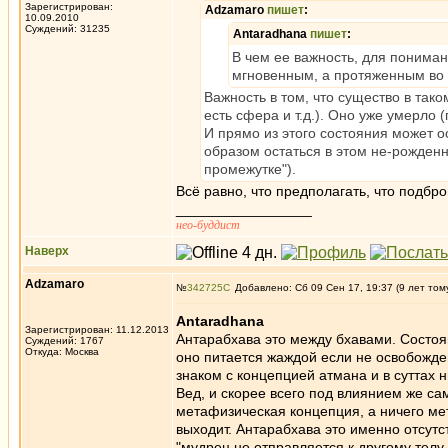
Зарегистрирован:
Adzamaro
пишет
:
10.09.2010
Суждений: 31235
Antaradhana
пишет
:
В чем ее важность, для пониман
мгновенным, а протяженным во
Важность в том, что существо в так
есть сфера и т.д.). Оно уже умерло 
И прямо из этого состояния может о
образом остаться в этом не-рожден
промежутке").
Всё равно, что предполагать, что подбр
_________________
нео-буддист
Наверх
Adzamaro
№
342725
Добавлено: Сб 09 Сен 17, 19:37 (9 лет том
Antaradhana
Зарегистрирован: 11.12.2013
Антарабхава это между бхавами. Состо
Суждений: 1767
Откуда: Москва
оно питается жаждой если не освобожде
знаком с концепцией атмана и в суттах 
Вед, и скорее всего под влиянием же са
метафизическая концепция, а ничего мет
выходит. Антарабхава это именно отсутств
"мудрец не отправляется к другому телу 