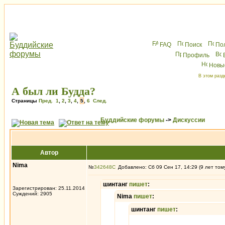
FAQ
Поиск
По
Профиль
Новы
В этом разд
А был ли Будда?
Страницы
Пред.
1
,
2
,
3
,
4
,
5
,
6
След.
Буддийские форумы
->
Дискуссии
Автор
Nima
№
342648
Добавлено: Сб 09 Сен 17, 14:29 (9 лет том
шинтанг
пишет
:
Зарегистрирован: 25.11.2014
Суждений: 2905
Nima
пишет
:
шинтанг
пишет
: