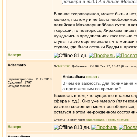
размера и т.д.) А в Винае Махас
В винае тхеравадинов, может быть и нет
монахи, поэтому и не было необходимост
палийская Махапариниббана сутта, в кото
тхерской, то повторюсь, Хиракава пишет
нуждались в предписаниях касательно ст
ступы, то это ещё не значит, что монахи 
ступам, где были останки Будды и архато
Наверх
Adzamaro
№
342689
Добавлено: Сб 09 Сен 17, 16:47 (9 лет том
Antaradhana
пишет
:
Зарегистрирован: 11.12.2013
Суждений: 1767
В чем ее важность, для понимания 
Откуда: Москва
а протяженным во времени?
Важность в том, что существо в таком с
сфера и т.д.). Оно уже умерло (пяти кха
из этого состояния может освободиться,
остаться в этом не-рожденном состоянии
Ответы на этот пост:
Antaradhana
,
Горсть листьев
Наверх