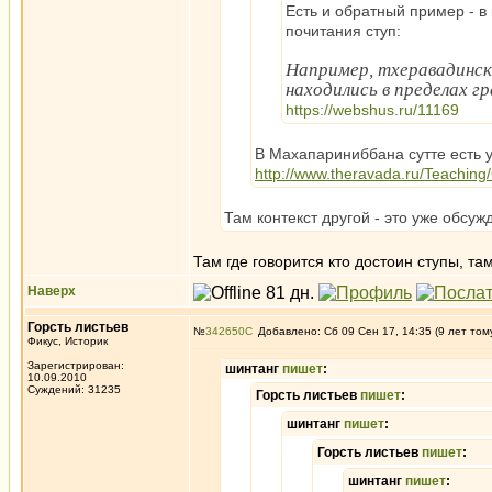
Есть и обратный пример - в 
почитания ступ:
Например, тхеравадинск
находились в пределах г
https://webshus.ru/11169
В Махапариниббана сутте есть у
http://www.theravada.ru/Teachin
Там контекст другой - это уже обсуж
Там где говорится кто достоин ступы, та
Наверх
Горсть листьев
№
342650
Добавлено: Сб 09 Сен 17, 14:35 (9 лет том
Фикус, Историк
Зарегистрирован:
шинтанг
пишет
:
10.09.2010
Суждений: 31235
Горсть листьев
пишет
:
шинтанг
пишет
:
Горсть листьев
пишет
:
шинтанг
пишет
: