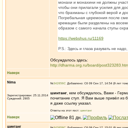
монахи и монахини не должны участв
чтобы они прилагали усилия для дос
что брахманы с глубокой верой и д
Погребальная церемония после сме
кремации были разделены на восемь
образом с самого начала ступы охр
https://webshus.ru/11169
P.S.: Здесь и глаза разувать не надо
Обсуждалось здесь:
http://dharma.org.ru/board/post323283.h
Наверх
Nima
№
342656
Добавлено: Сб 09 Сен 17, 14:54 (9 лет том
шинтанг
, кем обсуждалось, Вами - Герм
Зарегистрирован: 25.11.2014
почитание ступ. Я Вам выше привёл из б
Суждений: 2905
я даже ссылку указал.
Ответы на этот пост:
шинтанг
Наверх
шинтанг
№
342658
Добавлено: Сб 09 Сен 17, 15:01 (9 лет том