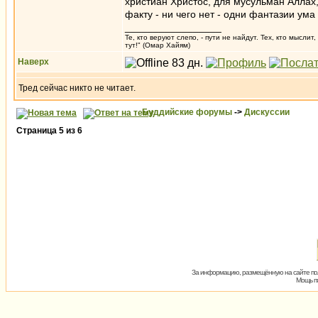
христиан Христос, для мусульман Аллах, 
факту - ни чего нет - одни фантазии ум
_________________
Те, кто веруют слепо, - пути не найдут. Тех, кто мысли
тут!" (Омар Хайям)
Наверх
Тред сейчас никто не читает.
Буддийские форумы
->
Дискуссии
Страница
5
из
6
За информацию, размещённую на сайте пол
Мощь пх