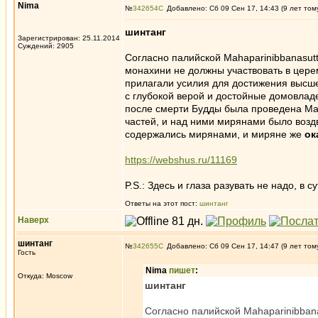
Nima
№
342654
Добавлено: Сб 09 Сен 17, 14:43 (9 лет том
шинтанг
Зарегистрирован: 25.11.2014
Суждений: 2905
Согласно палийской Mahaparinibbanasutt
монахини не должны участвовать в церем
прилагали усилия для достижения высшей
с глубокой верой и достойные домовла
после смерти Будды была проведена Ма
частей, и над ними мирянами было воздв
содержались мирянами, и миряне же
ок
https://webshus.ru/11169
P.S.: Здесь и глаза разувать не надо, в 
Ответы на этот пост:
шинтанг
Наверх
шинтанг
№
342655
Добавлено: Сб 09 Сен 17, 14:47 (9 лет том
Гость
Nima
пишет
:
Откуда: Moscow
шинтанг
Согласно палийской Mahaparinibbana