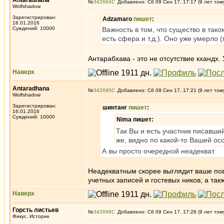
Antaradhana
№
342694
Добавлено: Сб 09 Сен 17, 17:17 (9 лет том
Wolfshadow
Зарегистрирован:
Adzamaro
пишет
:
16.01.2016
Суждений: 10000
Важность в том, что существо в так
есть сфера и т.д.). Оно уже умерло 
Антарабхава - это не отсутствие кхандх.
Наверх
Antaradhana
№
342695
Добавлено: Сб 09 Сен 17, 17:21 (9 лет том
Wolfshadow
Зарегистрирован:
шинтанг
пишет
:
16.01.2016
Суждений: 10000
Nima пишет:
Так Вы и есть участник писавший
же, видно по какой-то Вашей ос
А вы просто очередной неадекват.
Неадекватным скорее выглядит ваше пов
учетных записей и гостевых ников, а та
Наверх
Горсть листьев
№
342698
Добавлено: Сб 09 Сен 17, 17:28 (9 лет том
Фикус, Историк