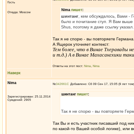
Гость
Nima
пишет
:
Откуда: Moscow
шинтанг
, кем обсуждалось, Вами - 
было и почитание ступ. Я Вам выше 
Shus, поэтому я даже ссылку указал.
Так я не спорю - вы повторяете Германа
А Ящерок уточняет контекст:
Тем более, что в Винае Тхеравады н
и т.д.) А в Винае Махасангхики так
Ответы на этот пост:
Nima
,
Nima
Наверх
Nima
№
342661
Добавлено: Сб 09 Сен 17, 15:05 (9 лет том
шинтанг
пишет
:
Зарегистрирован: 25.11.2014
Суждений: 2905
Так я не спорю - вы повторяете Гер
Так Вы и есть участник писавший под ник
по какой-то Вашей особой логике), или 