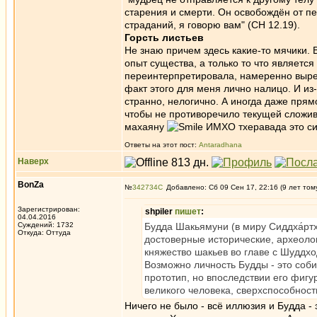
старения и смерти. Он освобождён от пе
страданий, я говорю вам" (СН 12.19).
Горсть листьев
Не знаю причем здесь какие-то мячики.
опыт существа, а только то что является
переинтерпретировала, намеренно выреза
факт этого для меня лично налицо. И из
странно, нелогично. А иногда даже прямо
чтобы не противоречило текущей сложив
махаяну
ИМХО тхеравада это си
Ответы на этот пост:
Antaradhana
Наверх
BonZa
№
342734
Добавлено: Сб 09 Сен 17, 22:16 (9 лет том
Зарегистрирован:
shpiler
пишет
:
04.04.2016
Суждений: 1732
Будда Шакьямуни (в миру Сиддха́рт
Откуда: Oттyдa
достоверные исторические, археоло
княжество шакьев во главе с Шуддхо
Возможно личность Будды - это соби
прототип, но впоследствии его фиг
великого человека, сверхспособности
Ничего не было - всё иллюзия и Будда - 