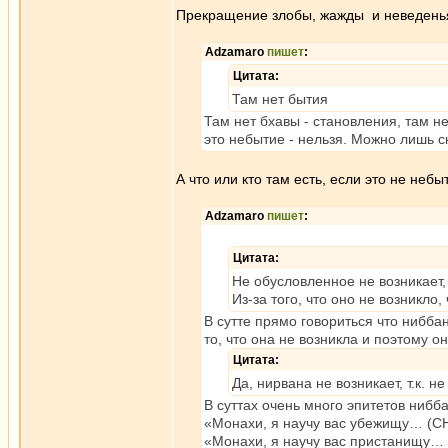
Прекращение злобы, жажды и неведенья
Adzamaro
пишет
:
Цитата:
Там нет бытия
Там нет бхавы - становления, там не
это небытие - нельзя. Можно лишь ск
А что или кто там есть, если это не небы
Adzamaro
пишет
:
Цитата:
Не обусловленное не возникает,
Из-за того, что оно не возникло
В сутте прямо говориться что ниббан
то, что она не возникла и поэтому он
Цитата:
Да, нирвана не возникает, т.к.
В суттах очень много эпитетов нибб
«Монахи, я научу вас убежищу… (СН
«Монахи, я научу вас пристанищу… 