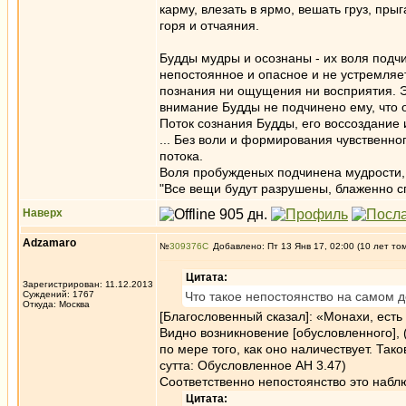
карму, влезать в ярмо, вешать груз, пры
горя и отчаяния.
Будды мудры и осознаны - их воля подч
непостоянное и опасное и не устремляет
познания ни ощущения ни восприятия. Э
внимание Будды не подчинено ему, что 
Поток сознания Будды, его воссоздание
... Без воли и формирования чувственн
потока.
Воля пробужденых подчинена мудрости, 
"Все вещи будут разрушены, блаженно сп
Наверх
Adzamaro
№
309376
Добавлено: Пт 13 Янв 17, 02:00 (10 лет то
Цитата:
Зарегистрирован: 11.12.2013
Суждений: 1767
Что такое непостоянство на самом 
Откуда: Москва
[Благословенный сказал]: «Монахи, есть
Видно возникновение [обусловленного], (
по мере того, как оно наличествует. Та
сутта: Обусловленное АН 3.47)
Соответственно непостоянство это набл
Цитата: