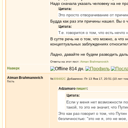
Надо сначала указать человеку на не пр
Цитата:
Это просто отворачивание от причин
Будда как раз эти причины нашел. Вы о
Цитата:
Т.е. говорится о том, что есть нечт
В сутте речь не о том, что можно, а что 
концептуальных заблуждениях относите
Ладно, давайте не будем разводить да
Ответы на этот пост:
Atman Brahmanovich
Наверх
Atman Brahmanovich
№
309482
Добавлено: Пт 13 Янв 17, 20:51 (10 лет то
Гость
Adzamaro
пишет
:
Цитата:
Если у меня нет возможности по
такой, то это не значит, что Пу
Это как раз говорит о том, что Пути
безличностью: "это не я, это не мое, 