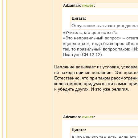
Adzamaro
пишет
:
Цитата:
Отпускание вызывает ряд дополн
«Учитель, кто цепляется?»
«Это неправильный вопрос» – ответ
«цепляется», тогда бы вопрос «Кто 
так, то правильный вопрос таков: «И
Пхаггуне СН 12.12)
Цепляние возникает из условия, условие
не находя причин цепляния. Это просто 
Естественно, что при таком рассмотрени
колеса можно придумать эти самые причи
и убедить других. И это уже религия.
Adzamaro
пишет
:
Цитата:
А что или кто там есть, если эт