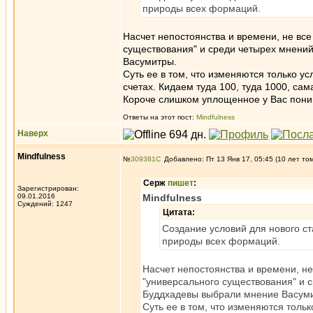
природы всех формаций.
Насчет непостоянства и времени, не вс
существования" и среди четырех мнени
Васумитры.
Суть ее в том, что изменяются только ус
счетах. Кидаем туда 100, туда 1000, сам
Короче слишком уплощенное у Вас поним
Ответы на этот пост:
Mindfulness
Наверх
Mindfulness
№
309381
Добавлено: Пт 13 Янв 17, 05:45 (10 лет то
Серж
пишет
:
Зарегистрирован:
09.01.2016
Mindfulness
Суждений: 1247
Цитата:
Создание условий для нового 
природы всех формаций.
Насчет непостоянства и времени, не
"универсального существования" и 
Буддхадевы выбрали мнение Васум
Суть ее в том, что изменяются тольк