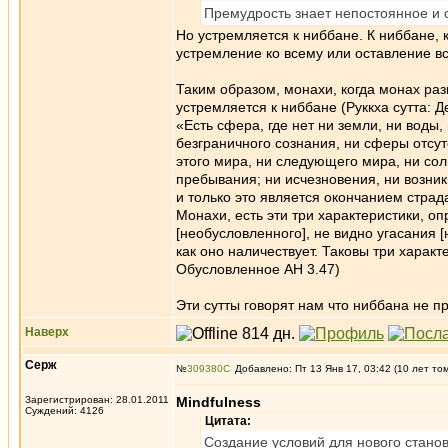
Премудрость знает непостоянное и 
Но устремляется к ниббане. К ниббане, ка
устремление ко всему или оставление вс
Таким образом, монахи, когда монах раз
устремляется к ниббане (Руккха сутта: Д
«Есть сфера, где нет ни земли, ни воды,
безграничного сознания, ни сферы отсут
этого мира, ни следующего мира, ни солн
пребывания; ни исчезновения, ни возни
и только это является окончанием страд
Монахи, есть эти три характеристики, 
[необусловленного], не видно угасания 
как оно наличествует. Таковы три харак
Обусловленное АН 3.47)
Эти сутты говорят нам что ниббана не про
Наверх
Серж
№
309380
Добавлено: Пт 13 Янв 17, 03:42 (10 лет то
Зарегистрирован: 28.01.2011
Mindfulness
Суждений: 4126
Цитата:
Создание условий для нового стан