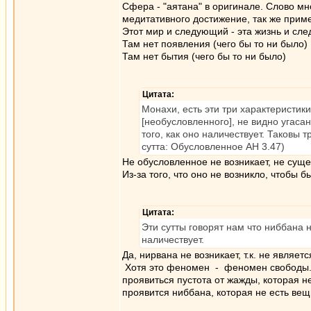
Сфера - "аятана" в оригинале. Слово мн
медитативного достижение, так же приме
Этот мир и следующий - эта жизнь и след
Там нет появления (чего бы то ни было)
Там нет бытия (чего бы то ни было)
Цитата:
Монахи, есть эти три характеристи
[необусловленного], не видно угаса
того, как оно наличествует. Таковы
сутта: Обусловленное АН 3.47)
Не обусловленное не возникает, не суще
Из-за того, что оно не возникло, чтобы б
Цитата:
Эти сутты говорят нам что ниббана н
наличествует.
Да, нирвана не возникает, т.к. не явля
Хотя это феномен - феномен свободы. К
проявиться пустота от жажды, которая н
проявится ниббана, которая не есть вещ