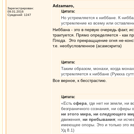
Adzamaro,
Зарегистрирован:
Цитата:
09.01.2016
Суждений: 1247
Но устремляется к ниббане. К ниббане
устремление ко всему или оставлени
Ниббана - это в первую очередь факт, ист
трактуется. Прямо определяется - как пр
Плода. Это прекращщение огня не-конст
т.е. необусловленное (асамскрита)
Цитата:
Таким образом, монахи, когда монах
устремляется к ниббане (Руккха сутт
Все верное, к бесстрастию.
Цитата:
«Есть
сфера
, где нет ни земли, ни
безграничного сознания, ни сферы о
ни этого мира, ни следующего ми
движения,
ни пребывания
; ни исче
имеющее опоры. Это и только это я
Уд 8.1)