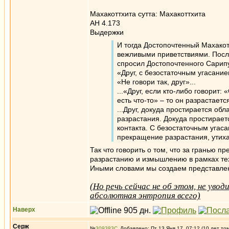
Махакоттхита сутта: Махакоттхита
АН 4.173
Выдержки
И тогда Достопочтенный Махако
вежливыми приветствиями. Посл
спросил Достопочтенного Сарипу
«Друг, с безостаточным угасани
«Не говори так, друг»...
...«Друг, если кто-либо говорит
есть что-то» – то он разрастается
...Друг, докуда простирается об
разрастания. Докуда простирает
контакта. С безостаточным угас
прекращение разрастания, утиха
Так что говорить о том, что за гранью п
разрастанию и измышлению в рамках тех
Иными словами мы создаем представлени
(Но речь сейчас не об этом, не ув
абсолютная энтропия всего)
Наверх
Серж
№
309383
Добавлено: Пт 13 Янв 17, 07:12 (10 лет то