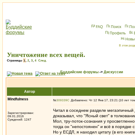
FAQ
Поиск
По
Профиль
Новы
В этом разд
Уничтожение всех вещей.
Страницы
1
,
2
,
3
,
4
След.
Буддийские форумы
->
Дискуссии
Автор
Mindfulness
№
309339
Добавлено: Чт 12 Янв 17, 23:21 (10 лет то
Читал в соседнем разделе мегаэпичный д
Зарегистрирован:
доказывал, что "Ясный свет" в толкова
09.01.2016
Суждений: 1247
Мол, тру-поток-сознания у просветленн
тогда он "непостоянен" и всё в порядке 
Но у ЕСДЛ, я находил цитату (в его книг