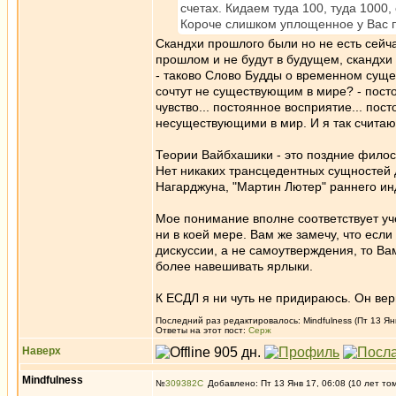
счетах. Кидаем туда 100, туда 1000,
Короче слишком уплощенное у Вас п
Скандхи прошлого были но не есть сейча
прошлом и не будут в будущем, скандхи
- таково Слово Будды о временном суще
сочтут не существующим в мире? - пост
чувство... постоянное восприятие... по
несуществующими в мир. И я так счита
Теории Вайбхашики - это поздние филос
Нет никаких трансцедентных сущностей 
Нагарджуна, "Мартин Лютер" раннего ин
Мое понимание вполне соответствует уч
ни в коей мере. Вам же замечу, что есл
дискуссии, а не самоутверждения, то Ва
более навешивать ярлыки.
К ЕСДЛ я ни чуть не придираюсь. Он ве
Последний раз редактировалось: Mindfulness (Пт 13 Янв
Ответы на этот пост:
Серж
Наверх
Mindfulness
№
309382
Добавлено: Пт 13 Янв 17, 06:08 (10 лет то