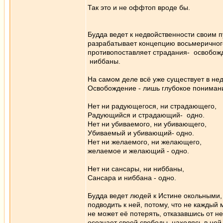
Так это и не оффтоп вроде бы.
Будда ведет к недвойственности своим п
разрабатывает концепцию восьмеричного
противопоставляет страдания- освобож
ниббаны.
На самом деле всё уже существует в не
Освобождение - лишь глубокое понимани
Нет ни радующегося, ни страдающего,
Радующийся и страдающий- одно.
Нет ни убиваемого, ни убивающего,
Убиваемый и убивающий- одно.
Нет ни желаемого, ни желающего,
желаемое и желающий - одно.
Нет ни сансары, ни ниббаны,
Сансара и ниббана - одно.
Будда ведет людей к Истине окольными,
подводить к ней, потому, что не каждый м
не может её потерять, отказавшись от не
осознает своей свободы, находясь в ней, 