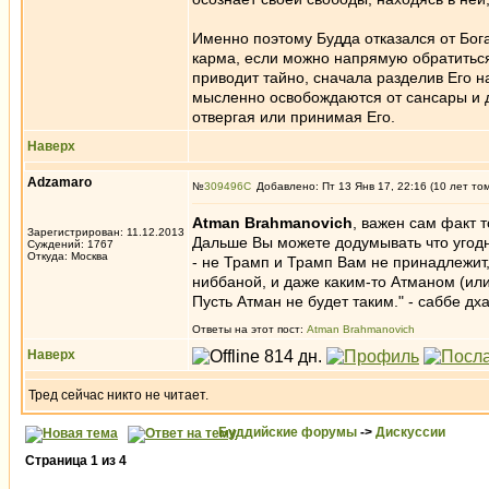
Именно поэтому Будда отказался от Бога
карма, если можно напрямую обратиться 
приводит тайно, сначала разделив Его 
мысленно освобождаются от сансары и д
отвергая или принимая Его.
Наверх
Adzamaro
№
309496
Добавлено: Пт 13 Янв 17, 22:16 (10 лет то
Atman Brahmanovich
, важен сам факт 
Зарегистрирован: 11.12.2013
Дальше Вы можете додумывать что угодно
Суждений: 1767
Откуда: Москва
- не Трамп и Трамп Вам не принадлежит,
ниббаной, и даже каким-то Атманом (или
Пусть Атман не будет таким." - саббе д
Ответы на этот пост:
Atman Brahmanovich
Наверх
Тред сейчас никто не читает.
Буддийские форумы
->
Дискуссии
Страница
1
из
4