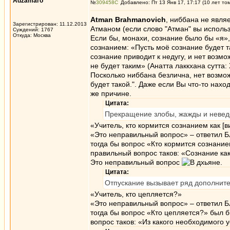
Adzamaro
№
309458
Добавлено: Пт 13 Янв 17, 17:17 (10 лет то
Atman Brahmanovich
, ниббана не явля
Зарегистрирован: 11.12.2013
Атманом (если слово "Атман" вы использ
Суждений: 1767
Откуда: Москва
Если бы, монахи, сознание было бы «я»,
сознанием: «Пусть моё сознание будет т
сознание приводит к недугу, и нет возм
не будет таким» (Анатта лаккхана сутта
Посколько ниббана безлична, нет возмож
будет такой.". Даже если Вы что-то нахо
же причине.
Цитата:
Прекращение злобы, жажды и неведе
«Учитель, кто кормится сознанием как [
«Это неправильный вопрос» – ответил Б
тогда бы вопрос «Кто кормится сознание
правильный вопрос таков: «Сознание как 
Это неправильный вопрос
.
Цитата:
Отпускание вызывает ряд дополнител
«Учитель, кто цепляется?»
«Это неправильный вопрос» – ответил Б
тогда бы вопрос «Кто цепляется?» был б
вопрос таков: «Из какого необходимого у