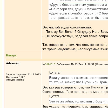
«Друг, с безостаточным угасанием и
«Не говори так, друг». (Махакоттхит
«Друг, если кто-либо говорит: «С б
то он разрастается в том, в чём не 
Это чистой воды христианство.
- Почему Бог Вечен? Откуда у Него Вс
- Не богохульствуй, задавая такие вопр
Т.е. говорится о том, что есть нечто неп
же трансцендентные, неописуемые языком
Наверх
Adzamaro
№
309481
Добавлено: Пт 13 Янв 17, 19:52 (10 лет то
Цитата:
Зарегистрирован: 11.12.2013
Суждений: 1767
Если у меня нет возможности повеле
Откуда: Москва
то это не значит, что Путин или Тра
Это как раз говорит о том, что Путин и 
безличностью: "это не я, это не мое, я не
Цитата:
Это те же яйца, только вид с боку - 
не правильного
Это уход от
вопроса. Ко