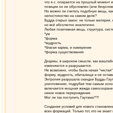
что я.с. опирается на прошлый момент и в
позиции он не обусловлен (или безуслов
Но можно ли считать подобную вещь, как
непостоянство на самом деле?
Будда открыл закон: не только материя,
но всё абсолютно аналогично.
Любая позитивная вещь, структура, сист
*ум
*форма
*мудрость
*благая карма, и намерение
*форма существования
Дхармы, в широком смысле, как маштабн
изменяются и разрушаются.
Не возможно, чтобы была некая "чистая
форму, мудрость, обиталище и не остави
Энтропия разрушала скандхи Будды Гаут
уничтожению, подрубая тем самым основ
включается мощная жажда самосохранен
некое новое перерождение.
Мог ли так поступить Гаутама??!
Создание условий для нового становле
всех формаций. Только тот, кто не знает