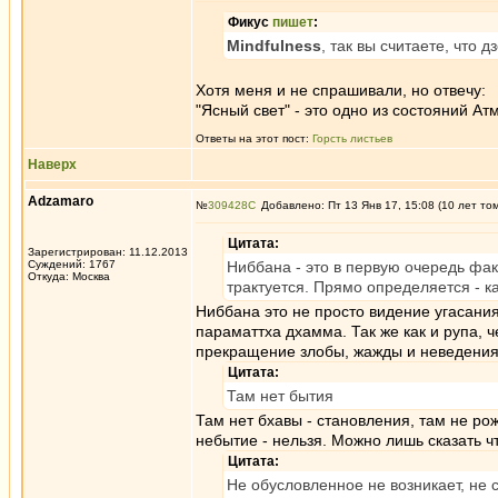
Фикус
пишет
:
Mindfulness
, так вы считаете, что д
Хотя меня и не спрашивали, но отвечу:
"Ясный свет" - это одно из состояний А
Ответы на этот пост:
Горсть листьев
Наверх
Adzamaro
№
309428
Добавлено: Пт 13 Янв 17, 15:08 (10 лет то
Цитата:
Зарегистрирован: 11.12.2013
Суждений: 1767
Ниббана - это в первую очередь факт,
Откуда: Москва
трактуется. Прямо определяется - 
Ниббана это не просто видение угасания
параматтха дхамма. Так же как и рупа, ч
прекращение злобы, жажды и неведения
Цитата:
Там нет бытия
Там нет бхавы - становления, там не рож
небытие - нельзя. Можно лишь сказать чт
Цитата:
Не обусловленное не возникает, не 