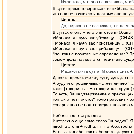
Из-за того, что оно не возникло, чт
В сутте прямо говориться что ниббана на
что она не возникла и поэтому она не уга
Цитата:
Да, нирвана не возникает, т.к. не 
В суттах очень много эпитетов ниббаны:
«Монахи, я научу вас убежищу… (СН 43.
«Монахи, я научу вас пристанищу… (СН 
«Монахи, я научу вас прибежищу… (СН 
Что, как не позитивные определения? П
самом деле не является позитивно сущ
Цитата:
Махакоттхита сутта: Махакоттхита А
Давайте прочитаем эту сутту чуть дальш
А будучи спрошенным: «…нет ничего? …и 
также] говоришь: «Не говори так, друг» 
То есть, Ваше утверждение о прекращен
контакта нет ничего?" тоже приводит к ра
совершенно не подтверждает позицию ч
Небольшое отступление:
Интересно еще само слово "ниродха". Я 
nirodha это ni + rodha, ni - нет/без, rod
Есть глагол dha, как в dhamma - держать