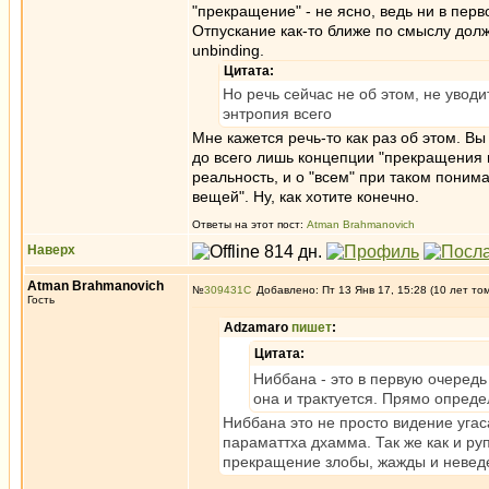
"прекращение" - не ясно, ведь ни в перв
Отпускание как-то ближе по смыслу долж
unbinding.
Цитата:
Но речь сейчас не об этом, не увод
энтропия всего
Мне кажется речь-то как раз об этом. В
до всего лишь концепции "прекращения в
реальность, и о "всем" при таком поним
вещей". Ну, как хотите конечно.
Ответы на этот пост:
Atman Brahmanovich
Наверх
Atman Brahmanovich
№
309431
Добавлено: Пт 13 Янв 17, 15:28 (10 лет то
Гость
Adzamaro
пишет
:
Цитата:
Ниббана - это в первую очередь 
она и трактуется. Прямо опреде
Ниббана это не просто видение угас
параматтха дхамма. Так же как и руп
прекращение злобы, жажды и невед