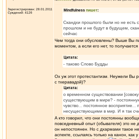
Зарегистрирован: 28.01.2011
Mindfulness
пишет
:
Суждений: 4126
Скандхи прошлого были но не есть с
прошлом и не будут в будущем, ска
сейчас
Чем тогда они обусловлены? Выше Вы п
моментом, а если его нет, то получается
Цитата:
- таково Слово Будды
Ох уж этот протестантизм. Неужели Вы р
с тхеравадой)?
Цитата:
о временном существовании [совоку
существующим в мире? - постоянну
чувство... постоянное восприятие..
несуществующими в мир. И я так с
А кто говорил, что они постоянны вообщ
повседневный опыт (обывателя) это не д
он непостоянен. Но с дхармами такое не
аспекте, ссылаясь только на канон, как у