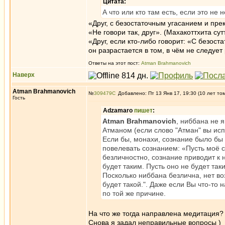
Цитата:
А что или кто там есть, если это не 
«Друг, с безостаточным угасанием и пр
«Не говори так, друг». (Махакоттхита су
«Друг, если кто-либо говорит: «С безос
он разрастается в том, в чём не следует
Ответы на этот пост:
Atman Brahmanovich
Наверх
Atman Brahmanovich
№
309479
Добавлено: Пт 13 Янв 17, 19:30 (10 лет то
Гость
Adzamaro
пишет
:
Atman Brahmanovich
, ниббана не 
Атманом (если слово "Атман" вы исп
Если бы, монахи, сознание было бы 
повелевать сознанием: «Пусть моё с
безличностно, сознание приводит к 
будет таким. Пусть оно не будет так
Посколько ниббана безлична, нет во
будет такой.". Даже если Вы что-то 
по той же причине.
На что же тогда направлена медитация?
Снова я задал неправильные вопросы )