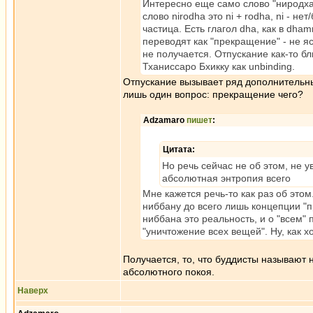
Интересно еще само слово "ниродха"
слово nirodha это ni + rodha, ni - не
частица. Есть глагол dha, как в dha
переводят как "прекращение" - не я
не получается. Отпускание как-то б
Тханиссаро Бхикку как unbinding.
Отпускание вызывает ряд дополнительны
лишь один вопрос: прекращение чего?
Adzamaro
пишет
:
Цитата:
Но речь сейчас не об этом, не 
абсолютная энтропия всего
Мне кажется речь-то как раз об это
ниббану до всего лишь концепции "п
ниббана это реальность, и о "всем"
"уничтожение всех вещей". Ну, как х
Получается, то, что буддисты называют 
абсолютного покоя.
Наверх