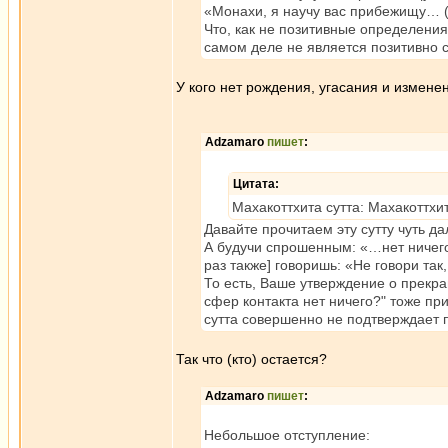
«Монахи, я научу вас прибежищу… (
Что, как не позитивные определения
самом деле не является позитивно
У кого нет рождения, угасания и измене
Adzamaro
пишет
:
Цитата:
Махакоттхита сутта: Махакоттхи
Давайте прочитаем эту сутту чуть д
А будучи спрошенным: «…нет ничего?
раз также] говоришь: «Не говори так
То есть, Ваше утверждение о прекр
сфер контакта нет ничего?" тоже при
сутта совершенно не подтверждает 
Так что (кто) остается?
Adzamaro
пишет
:
Небольшое отступление: