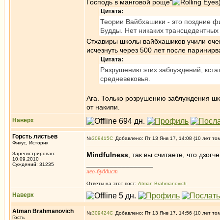
Господь в манговой роще"
Цитата:
Теории Вайбхашики - это поздние ф
Будды. Нет никаких трансцедентных
Стхавиры школы вайбхашиков учили очен
исчезнуть через 500 лет после паринирв
Цитата:
Разрушению этих заблуждений, кстат
средневековья.
Ага. Только розрушению заблуждения ш
от накипи.
Наверх
Горсть листьев
№
309415
Добавлено: Пт 13 Янв 17, 14:08 (10 лет то
Фикус, Историк
Зарегистрирован:
Mindfulness
, так вы считаете, что дзогч
10.09.2010
_________________
Суждений: 31235
нео-буддист
Ответы на этот пост:
Atman Brahmanovich
Наверх
Atman Brahmanovich
№
309424
Добавлено: Пт 13 Янв 17, 14:56 (10 лет то
Гость