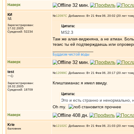
Наверх
КИ
№
12097
Добавлено: Вт 21 Фев 06, 20:02 (20 лет том
3Д
Зарегистрирован:
Цитата:
17.02.2005
Суждений: 52234
MS2.3
Там же алая-виджняна, а не атман. Бол
тезис ты ей подтверждаешь или опровер
_________________
Буддизм чистой воды
Наверх
test
№
12099
Добавлено: Вт 21 Фев 06, 20:17 (20 лет том
一心
Клиштаманас я имел ввиду.
Зарегистрирован:
18.02.2005
Суждений: 18709
Цитата:
Это и есть странно и ненормально,
Oh my.
Наверх
Krie
№
12102
Добавлено: Вт 21 Фев 06, 21:03 (20 лет том
баловник