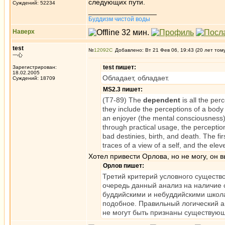
следующих пути.
Суждений: 52234
_________________
Буддизм чистой воды
Наверх
test
№
12092
Добавлено: Вт 21 Фев 06, 19:43 (20 лет том
一心
test пишет:
Зарегистрирован:
18.02.2005
Обладает, обладает.
Суждений: 18709
MS2.3 пишет:
(T7-89) The
dependent
is all the pe
they include the perceptions of a body 
an enjoyer (the mental consciousness),
through practical usage, the perceptio
bad destinies, birth, and death. The firs
traces of a view of a self, and the eleve
Хотел привести Орлова, но не могу, он 
Орлов пишет:
Третий критерий условного существ
очередь данный анализ на наличие 
буддийскими и небуддийскими школа
подобное. Правильный логический а
не могут быть признаны существую