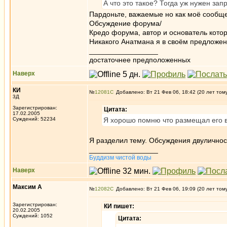
А что это такое? Тогда уж нужен за
Пардоньте, важаемые но как моё сообщ
Обсуждение форума/
Кредо форума, автор и основатель которо
Никакого Анатмана я в своём предложени
_________________
достаточнее предположенных
Наверх
КИ
№
12081
Добавлено: Вт 21 Фев 06, 18:42 (20 лет том
3Д
Зарегистрирован:
Цитата:
17.02.2005
Суждений: 52234
Я хорошо помню что размещал его 
Я разделил тему. Обсуждения двуличност
_________________
Буддизм чистой воды
Наверх
Максим А
№
12082
Добавлено: Вт 21 Фев 06, 19:09 (20 лет том
Зарегистрирован:
КИ пишет:
20.02.2005
Суждений: 1052
Цитата: