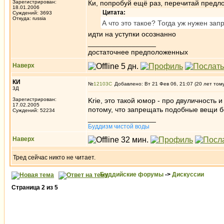
Зарегистрирован:
Ки, попробуй ещё раз, перечитай пред
18.01.2006
Цитата:
Суждений: 3693
Откуда: russia
А что это такое? Тогда уж нужен за
идти на уступки осознанно
_________________
достаточнее предположенных
Наверх
КИ
№
12103
Добавлено: Вт 21 Фев 06, 21:07 (20 лет том
3Д
Зарегистрирован:
Krie, это такой юмор - про двуличность 
17.02.2005
потому, что запрещать подобные вещи
Суждений: 52234
_________________
Буддизм чистой воды
Наверх
Тред сейчас никто не читает.
Буддийские форумы
->
Дискуссии
Страница
2
из
5