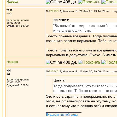
Наверх
test
№
12093
Добавлено: Вт 21 Фев 06, 19:44 (20 лет том
一心
КИ пишет:
Зарегистрирован:
18.02.2005
"Бытовые" это мировоззрение "прос
Суждений: 18709
и не следующих пути.
Тоесть ложные воззрения. Тогда получает
сознанию вполне нормально. Тебе не ка
Тоесть получается что иметь воззрение 
нормально и допустимо. Охохо. А иметь
Наверх
КИ
№
12094
Добавлено: Вт 21 Фев 06, 19:56 (20 лет том
3Д
Зарегистрирован:
Цитата:
17.02.2005
Суждений: 52234
Тогда получается, что ты говоришь,
нормально. Тебе не кажется это не
Это и есть странно и ненормально, но э
этом, не рфелексировать на эту тему, н
я есть потому что я сознаю это) и следо
_________________
Буддизм чистой воды