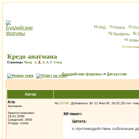
FAQ
Поиск
По
Профиль
Новы
В этом разд
Кредо анатмана
Страницы
Пред.
1
,
2
,
3
,
4
,
5
След.
Буддийские форумы
->
Дискуссии
Автор
Krie
№
12079
Добавлено: Вт 21 Фев 06, 18:32 (20 лет том
баловник
Зарегистрирован:
КИ пишет:
18.01.2006
Суждений: 3693
Цитата:
Откуда: russia
о противодействии соблазнам д