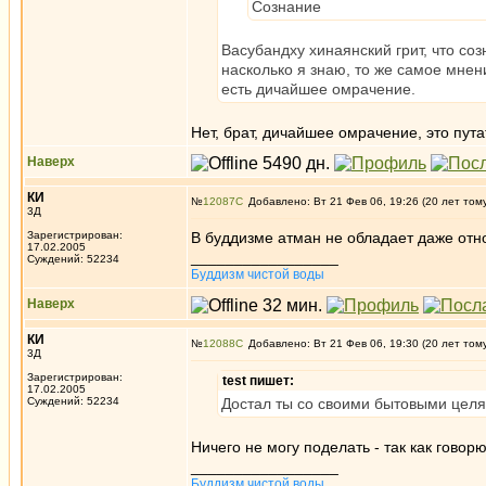
Сознание
Васубандху хинаянский грит, что со
насколько я знаю, то же самое мнени
есть дичайшее омрачение.
Нет, брат, дичайшее омрачение, это пут
Наверх
КИ
№
12087
Добавлено: Вт 21 Фев 06, 19:26 (20 лет том
3Д
Зарегистрирован:
В буддизме атман не обладает даже отн
17.02.2005
_________________
Суждений: 52234
Буддизм чистой воды
Наверх
КИ
№
12088
Добавлено: Вт 21 Фев 06, 19:30 (20 лет том
3Д
Зарегистрирован:
test пишет:
17.02.2005
Суждений: 52234
Достал ты со своими бытовыми целя
Ничего не могу поделать - так как говорю
_________________
Буддизм чистой воды