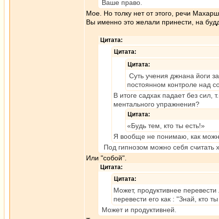
Ваше право.
Мое. Но толку нет от этого, речи Махар
Вы именно это желали принести, на буд
Цитата:
Цитата:
Цитата:
Суть учения джнана йоги за
постоянном контроле над со
В итоге садхак падает без сил,
ментального упражнения?
Цитата:
«Будь тем, кто ты есть!»
Я вообще не понимаю, как можно
Под гипнозом можно себя считать 
Или "собой".
Цитата:
Цитата:
Может, продуктивнее перевести 
перевести его как : "Знай, кто ты
Может и продуктивней.