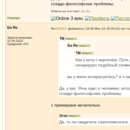
псевдо-философские проблемы.
Ответы на этот пост:
Ба Ян
Наверх
Ба Ян
№
208781
Добавлено: Сб 28 Июн 14, 20:25 (12 лет то
Зарегистрирован:
ТМ
пишет
:
12.05.2014
Суждений: 270
Ба Ян
пишет
:
ТМ
пишет
:
Как у кота с кирпичем. Пути
генерирует подобный слов
вы у меня интересуетесь? и о к
Да, у вас. Речь идет о человеке, к
псевдо-философские проблемы.
с примерами желательно
Dron
пишет
:
Да, то ли свидетель самоповесился, 