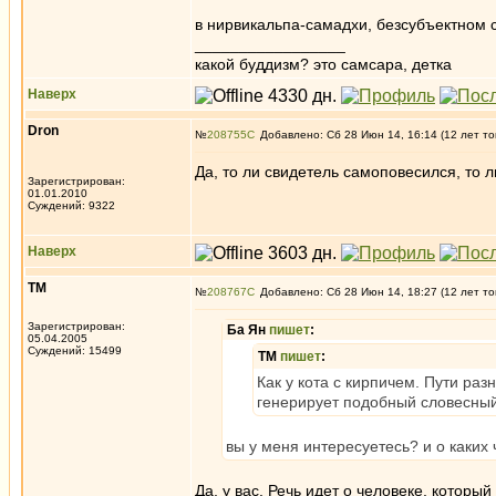
в нирвикальпа-самадхи, безсубъектном 
_________________
какой буддизм? это самсара, детка
Наверх
Dron
№
208755
Добавлено: Сб 28 Июн 14, 16:14 (12 лет то
Да, то ли свидетель самоповесился, то л
Зарегистрирован:
01.01.2010
Суждений: 9322
Наверх
ТМ
№
208767
Добавлено: Сб 28 Июн 14, 18:27 (12 лет то
Зарегистрирован:
Ба Ян
пишет
:
05.04.2005
Суждений: 15499
ТМ
пишет
:
Как у кота с кирпичем. Пути раз
генерирует подобный словесны
вы у меня интересуетесь? и о каких
Да, у вас. Речь идет о человеке, котор