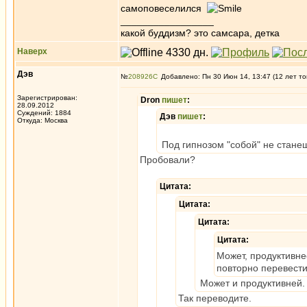
самоповеселился
_________________
какой буддизм? это самсара, детка
Наверх
Дэв
№
208926
Добавлено: Пн 30 Июн 14, 13:47 (12 лет то
Зарегистрирован:
Dron
пишет
:
28.09.2012
Суждений: 1884
Дэв
пишет
:
Откуда: Москва
Под гипнозом "собой" не стане
Пробовали?
Цитата:
Цитата:
Цитата:
Цитата:
Может, продуктивне
повторно перевести 
Может и продуктивней.
Так переводите.