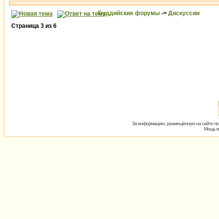
Буддийские форумы
->
Дискуссии
Страница
3
из
6
За информацию, размещённую на сайте пол
Мощь пх