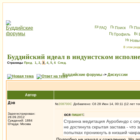
FAQ
Поиск
По
Профиль
Новы
В этом разд
Буддийский идеал в индуистском исполн
Страницы
Пред.
1
,
2
,
3
,
4
,
5
,
6
След.
Буддийские форумы
->
Дискуссии
Автор
Дэв
№
208700
Добавлено: Сб 28 Июн 14, 00:11 (12 лет то
Зарегистрирован:
ося
пишет
:
28.09.2012
Суждений: 1884
Странна медитация Ауробиндо с опус
Откуда: Москва
не достинута скрытая застава - что 
попытках проникнуть в низший чакра
Подробно не изучал к сожалению. Но лог