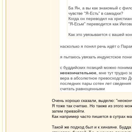
Ба Ян, а вы как знакомый с фил
чувстве "Я-Есть" в самадхи?
Когда он переводил на христиан
"Я-Есьм" переводится как Иегов
Как это увязывается с вашей к
насколько я понял речь идёт о Парам
я пытаюсь увязать индуистское пон
с буддийских позиций можно понимат
неокончательное
, мне тут трудно
вера в абсолютное превосходство Дх
последних пары сотен лет сведения 
считать равноценными
Очень хорошо сказали, выделю: "неокон
Я тоже так считаю. Но также из этого мо
затем превзойти.
Как например часто пишется в сутрах мах
Такой же подход был и к хинаяне. Будда