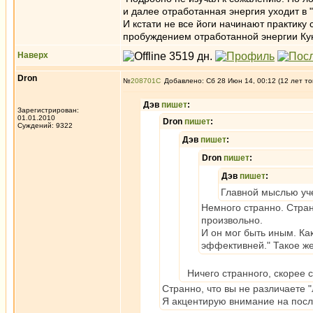
и далее отработанная энергия уходит в 
И кстати не все йоги начинают практику 
пробуждением отработанной энергии Кунд
Наверх
Dron
№
208701
Добавлено: Сб 28 Июн 14, 00:12 (12 лет то
Дэв
пишет
:
Зарегистрирован:
01.01.2010
Dron
пишет
:
Суждений: 9322
Дэв
пишет
:
Dron
пишет
:
Дэв
пишет
:
Главной мыслью уче
Немного странно. Странн
произвольно.
И он мог быть иным. Ка
эффективней." Такое же
Ничего странного, скорее с
Странно, что вы не различаете "
Я акцентирую внимание на посл