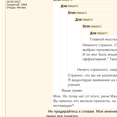
28.09.2012
Суждений: 1884
Дэв
пишет
:
Откуда: Москва
Dron
пишет
:
Дэв
пишет
:
Dron
пишет
:
Дэв
пишет
:
Главной мыслью
Немного странно. Ст
выбран произвольн
И он мог быть иным
эффективней." Тако
Ничего странного, скор
Странно, что вы не различае
Я акцентирую внимание на 
учения.
Ваше право.
Мое. Но толку нет от этого, речи М
Вы именно это желали принести, на 
мотивации?
Не придирайтесь к словам. Мое мнение 
лично все понятно.