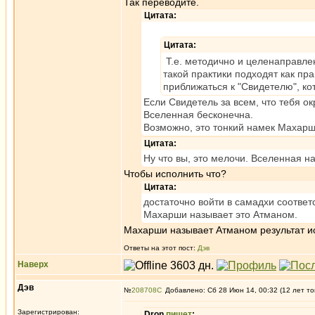
Так переводите.
Цитата:
Цитата:
Т.е. методично и целенаправле
такой практики подходят как пр
приближаться к "Свидетелю", кот
Если Свидетель за всем, что тебя ок
Вселенная бесконечна.
Возможно, это тонкий намек Махарш
Цитата:
Ну что вы, это мелочи. Вселенная н
Чтобы исполнить что?
Цитата:
достаточно войти в самадхи соответ
Махарши называет это Атманом.
Махарши называет Атманом результат ис
Ответы на этот пост:
Дэв
Наверх
Дэв
№
208708
Добавлено: Сб 28 Июн 14, 00:32 (12 лет то
Зарегистрирован:
Dron
пишет
: