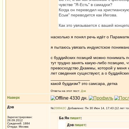
чувстве "Я-Есть" в самадхи?
Когда он переводил на христианскую
Есьм" переводится как Иегова.
Как это увязывается с вашей конце
насколько я понял речь идёт о Параматма
я пытаюсь увязать индуистское пониман
с буддийских позиций можно понимать п
тут трудно занять какую-либо позицию,
превосходство Дхаммы, которой у меня н
лет сведения существуют, а о буддийски
_________________
какой буддизм? это самсара, детка
Ответы на этот пост:
Дэв
Наверх
Дэв
№
208942
Добавлено: Пн 30 Июн 14, 17:43 (12 лет то
Зарегистрирован:
Ба Ян
пишет
:
28.09.2012
Суждений: 1884
Дэв
пишет
:
Откуда: Москва