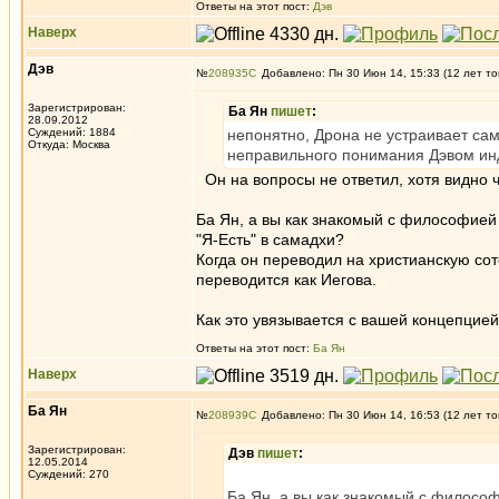
Ответы на этот пост:
Дэв
Наверх
Дэв
№
208935
Добавлено: Пн 30 Июн 14, 15:33 (12 лет то
Зарегистрирован:
Ба Ян
пишет
:
28.09.2012
Суждений: 1884
непонятно, Дрона не устраивает сам
Откуда: Москва
неправильного понимания Дэвом ин
Он на вопросы не ответил, хотя видно 
Ба Ян, а вы как знакомый с философией 
"Я-Есть" в самадхи?
Когда он переводил на христианскую сот
переводится как Иегова.
Как это увязывается с вашей концепцие
Ответы на этот пост:
Ба Ян
Наверх
Ба Ян
№
208939
Добавлено: Пн 30 Июн 14, 16:53 (12 лет то
Зарегистрирован:
Дэв
пишет
:
12.05.2014
Суждений: 270
Ба Ян, а вы как знакомый с философ