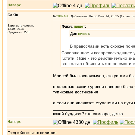
Наверх
Ба Ян
№
208946
Добавлено: Пн 30 Июн 14, 20:25 (12 лет то
Зарегистрирован:
Фикус
пишет
:
12.05.2014
Суждений: 270
Дэв
пишет
:
В православии есть схожее поня
Совершенное и всепревосходящее у
Кстати, Яхве - это действительно зн
вот только объяснить это не смог ин
Моисей был косноязычен, его устами был
прелестью всякие уровни наверно было б
тупиковые достижения
а если они являются ступенями на пути 
_________________
какой буддизм? это самсара, детка
Наверх
Тред сейчас никто не читает.