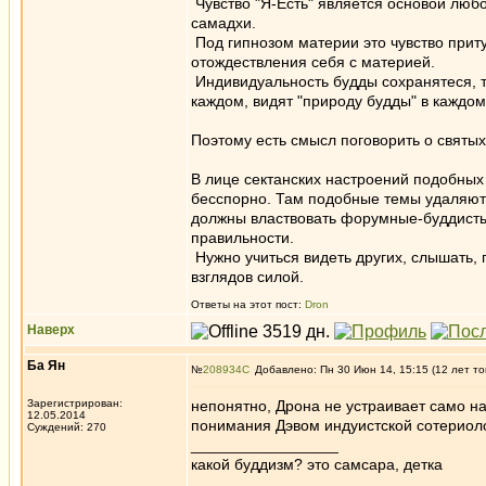
Чувство "Я-Есть" является основой любо
самадхи.
Под гипнозом материи это чувство приту
отождествления себя с материей.
Индивидуальность будды сохранятеся, т.
каждом, видят "природу будды" в каждом
Поэтому есть смысл поговорить о святы
В лице сектанских настроений подобных 
бесспорно. Там подобные темы удаляются
должны властвовать форумные-буддисты
правильности.
Нужно учиться видеть других, слышать, 
взглядов силой.
Ответы на этот пост:
Dron
Наверх
Ба Ян
№
208934
Добавлено: Пн 30 Июн 14, 15:15 (12 лет то
Зарегистрирован:
непонятно, Дрона не устраивает само н
12.05.2014
понимания Дэвом индуистской сотериол
Суждений: 270
_________________
какой буддизм? это самсара, детка