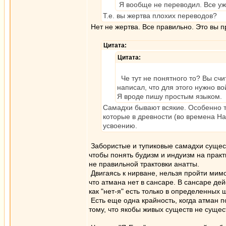
Я вообще не переводил. Все уж
Т.е. вы жертва плохих переводов?
Нет не жертва. Все правильно. Это вы п
Цитата:
Цитата:
Че тут не понятного то? Вы счи
написал, что для этого нужно в
Я вроде пишу простым языком.
Самадхи бывают всякие. Особенно 
которые в древности (во времена На
усвоению.
Забористые и тупиковые самадхи сущест
чтобы понять будизм и индуизм на прак
не правильной трактовки анатты.
Двигаясь к нирване, нельзя пройти мимо
что атмана нет в сансаре. В сансаре де
как "нет-я" есть только в определенных
Есть еще одна крайность, когда атман п
тому, что якобы живых существ не сущес