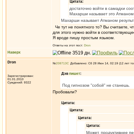
Цитата:
достаточно войти в самадхи соо
Махарши называет это Атманом
Махарши называет Атманом результа
Че тут не понятного то? Вы считаете, ч
для этого нужно войти в соответствующе
Я вроде пишу простым языком.
Ответы на этот пост:
Dron
Наверх
Dron
№
208713
Добавлено: Сб 28 Июн 14, 02:19 (12 лет то
Дэв
пишет
:
Зарегистрирован:
01.01.2010
Суждений: 9322
Под гипнозом "собой" не станешь.
Пробовали?
Цитата:
Цитата:
Цитата:
Цитата:
Может, продуктивнее пе