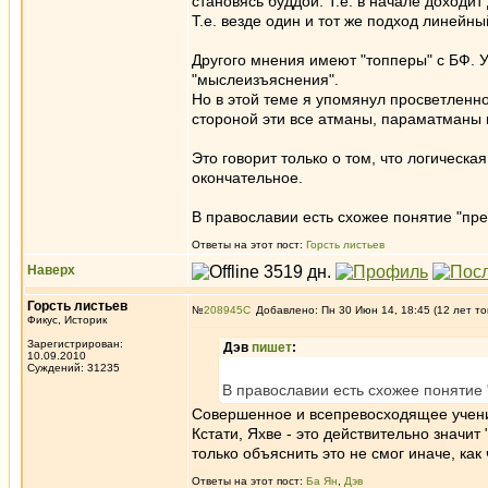
становясь буддой. Т.е. в начале доходит 
Т.е. везде один и тот же подход линейны
Другого мнения имеют "топперы" с БФ. У
"мыслеизъяснения".
Но в этой теме я упомянул просветленн
стороной эти все атманы, параматманы 
Это говорит только о том, что логическая
окончательное.
В православии есть схожее понятие "пре
Ответы на этот пост:
Горсть листьев
Наверх
Горсть листьев
№
208945
Добавлено: Пн 30 Июн 14, 18:45 (12 лет то
Фикус, Историк
Зарегистрирован:
Дэв
пишет
:
10.09.2010
Суждений: 31235
В православии есть схожее понятие 
Совершенное и всепревосходящее учени
Кстати, Яхве - это действительно значит
только объяснить это не смог иначе, как
Ответы на этот пост:
Ба Ян
,
Дэв