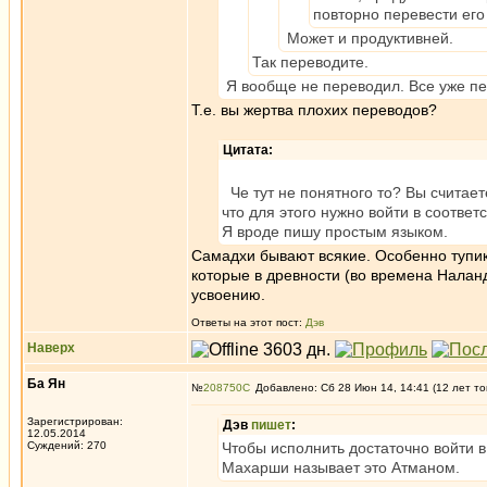
повторно перевести его к
Может и продуктивней.
Так переводите.
Я вообще не переводил. Все уже п
Т.е. вы жертва плохих переводов?
Цитата:
Че тут не понятного то? Вы считает
что для этого нужно войти в соотве
Я вроде пишу простым языком.
Самадхи бывают всякие. Особенно тупи
которые в древности (во времена Наланд
усвоению.
Ответы на этот пост:
Дэв
Наверх
Ба Ян
№
208750
Добавлено: Сб 28 Июн 14, 14:41 (12 лет то
Зарегистрирован:
Дэв
пишет
:
12.05.2014
Суждений: 270
Чтобы исполнить достаточно войти в
Махарши называет это Атманом.