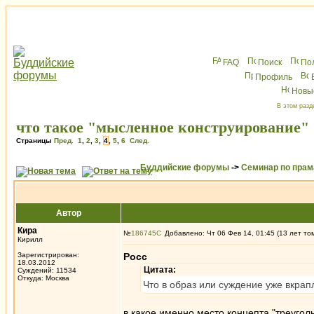
FAQ
Поиск
По
Профиль
Новы
В этом разд
что такое "мысленное конструирование" 
Страницы
Пред.
1
,
2
,
3
,
4
,
5
,
6
След.
Буддийские форумы
->
Семинар по пра
Автор
Кира
№
186745
Добавлено: Чт 06 Фев 14, 01:45 (13 лет то
Кирилл
Зарегистрирован:
Росс
18.03.2012
Цитата:
Суждений: 11534
Откуда: Москва
Что в образ или суждение уже вкрап
в какое именно место концепта "треуголь