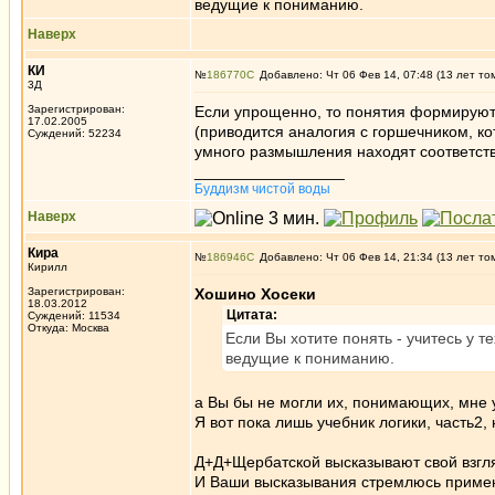
ведущие к пониманию.
Наверх
КИ
№
186770
Добавлено: Чт 06 Фев 14, 07:48 (13 лет то
3Д
Зарегистрирован:
Если упрощенно, то понятия формируют
17.02.2005
(приводится аналогия с горшечником, ко
Суждений: 52234
умного размышления находят соответств
_________________
Буддизм чистой воды
Наверх
Кира
№
186946
Добавлено: Чт 06 Фев 14, 21:34 (13 лет то
Кирилл
Зарегистрирован:
Хошино Хосеки
18.03.2012
Цитата:
Суждений: 11534
Откуда: Москва
Если Вы хотите понять - учитесь у т
ведущие к пониманию.
а Вы бы не могли их, понимающих, мне у
Я вот пока лишь учебник логики, часть2,
Д+Д+Щербатской высказывают свой взгля
И Ваши высказывания стремлюсь примени