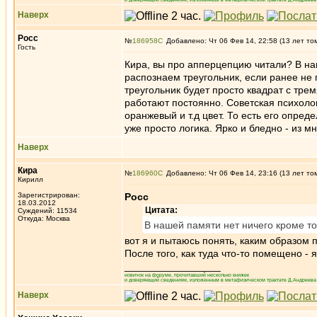
Наверх
Росс
№
186958
Добавлено: Чт 06 Фев 14, 22:58 (13 лет то
Гость
Кира, вы про апперцепцию читали? В наш
распознаем треугольник, если ранее не
треугольник будет просто квадрат с трем
работают постоянно. Советская психологи
оранжевый и т.д цвет. То есть его опре
уже просто логика. Ярко и бледно - из м
Наверх
Кира
№
186960
Добавлено: Чт 06 Фев 14, 23:16 (13 лет то
Кирилл
Зарегистрирован:
Росс
18.03.2012
Цитата:
Суждений: 11534
Откуда: Москва
В нашей памяти нет ничего кроме то
вот я и пытаюсь понять, каким образом 
После того, как туда что-то помещено - 
_________________
новичок на форуме, прочитавший несколько книжек
и доверяющий сведениям, изложенным в метафизическом трактате Д.Андреева 
Наверх