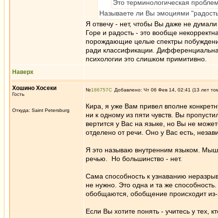
Это терминологическая проблем
Называете ли Вы эмоциями "радост
Я отвечу - нет, чтобы Вы даже не думали
Горе и радость - это вообще некорректн
порождающие целые спектры побуждений
ради классификации. Дифференциальная
психологии это слишком примитивно.
Наверх
Хошино Хосеки
№
186757
Добавлено: Чт 06 Фев 14, 02:41 (13 лет то
Гость
Кира, я уже Вам привел вполне конкретн
Откуда: Saint Petersburg
ни к одному из пяти чувств. Вы пропустил
вертится у Вас на языке, но Вы не может
отделено от речи. Оно у Вас есть, незав
Я это называю внутренним языком. Мышле
речью. Но большинство - нет.
Сама способность к узнаванию неразрыв
не нужно. Это одна и та же способность.
обобщаются, обобщение происходит из-з
Если Вы хотите понять - учитесь у тех, 