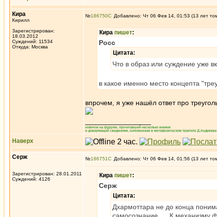
Кира
№
186750
Добавлено: Чт 06 Фев 14, 01:53 (13 лет то
Кирилл
Зарегистрирован:
Кира
пишет
:
18.03.2012
Суждений: 11534
Росс
Откуда: Москва
Цитата:
Что в образ или суждение уже в
в какое именно место концепта "треу
впрочем, я уже нашёл ответ про треуголь
_________________
новичок на форуме, прочитавший несколько книжек
и доверяющий сведениям, изложенным в метафизическом трактате Д.Андреева 
Наверх
Серж
№
186751
Добавлено: Чт 06 Фев 14, 01:56 (13 лет то
Зарегистрирован: 28.01.2011
Кира
пишет
:
Суждений: 4126
Серж
Цитата:
Дхармоттара не до конца понима
самосознание, ... К механизму