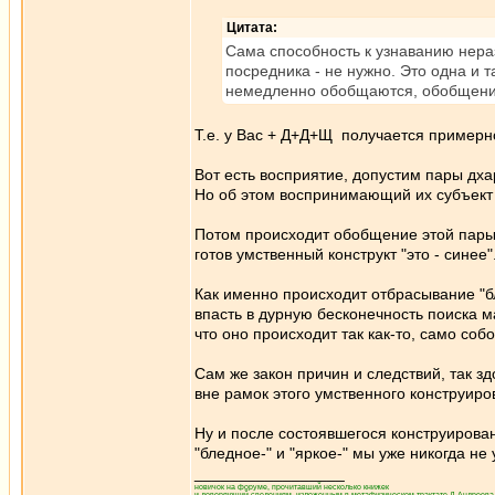
Цитата:
Сама способность к узнаванию нера
посредника - не нужно. Это одна и т
немедленно обобщаются, обобщение 
Т.е. у Вас + Д+Д+Щ получается примерно
Вот есть восприятие, допустим пары дха
Но об этом воспринимающий их субъект п
Потом происходит обобщение этой пары д
готов умственный конструкт "это - синее"
Как именно происходит отбрасывание "бл
впасть в дурную бесконечность поиска
что оно происходит так как-то, само собо
Сам же закон причин и следствий, так 
вне рамок этого умственного конструиро
Ну и после состоявшегося конструирован
"бледное-" и "яркое-" мы уже никогда не
_________________
новичок на форуме, прочитавший несколько книжек
и доверяющий сведениям, изложенным в метафизическом трактате Д.Андреева 