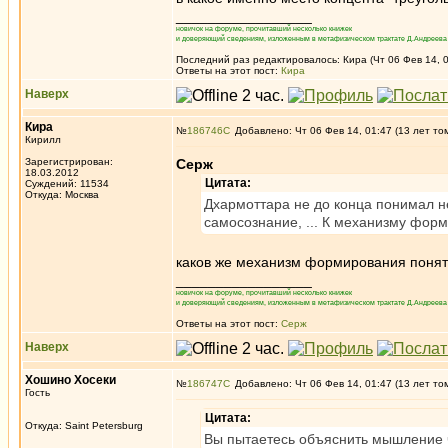
_________________
новичок на форуме, прочитавший несколько книжек
и доверяющий сведениям, изложенным в метафизическом трактате Д.Андреева 
Последний раз редактировалось: Кира (Чт 06 Фев 14, 0
Ответы на этот пост:
Кира
Наверх
Кира
№
186746
Добавлено: Чт 06 Фев 14, 01:47 (13 лет то
Кирилл
Зарегистрирован:
Серж
18.03.2012
Цитата:
Суждений: 11534
Откуда: Москва
Дхармоттара не до конца понимал не
самосознание, ... К механизму фор
каков же механизм формирования поня
_________________
новичок на форуме, прочитавший несколько книжек
и доверяющий сведениям, изложенным в метафизическом трактате Д.Андреева 
Ответы на этот пост:
Серж
Наверх
Хошино Хосеки
№
186747
Добавлено: Чт 06 Фев 14, 01:47 (13 лет то
Гость
Цитата:
Откуда: Saint Petersburg
Вы пытаетесь объяснить мышление 