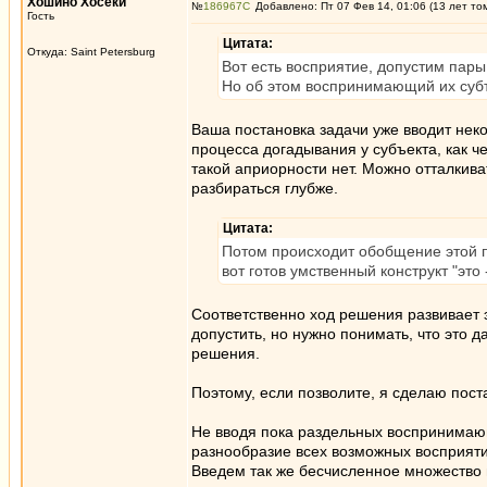
Хошино Хосеки
№
186967
Добавлено: Пт 07 Фев 14, 01:06 (13 лет то
Гость
Цитата:
Откуда: Saint Petersburg
Вот есть восприятие, допустим пары
Но об этом воспринимающий их субъе
Ваша постановка задачи уже вводит нек
процесса догадывания у субъекта, как 
такой априорности нет. Можно отталкиват
разбираться глубже.
Цитата:
Потом происходит обобщение этой па
вот готов умственный конструкт "это 
Соответственно ход решения развивает 
допустить, но нужно понимать, что это 
решения.
Поэтому, если позволите, я сделаю пост
Не вводя пока раздельных воспринимаю
разнообразие всех возможных восприяти
Введем так же бесчисленное множество 