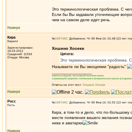
Это терминологическая проблема. С чег
Если бы Вы задавали уточняющие вопрос
чем на самом деле идет речь.
Наверх
Кира
№
186748
Добавлено: Чт 06 Фев 14, 01:48 (13 лет то
Кирилл
Зарегистрирован:
Хошино Хосеки
18.03.2012
Цитата:
Суждений: 11534
Откуда: Москва
Это терминологическая проблема. С
Называете ли Вы эмоциями "радость"
_________________
новичок на форуме, прочитавший несколько книжек
и доверяющий сведениям, изложенным в метафизическом трактате Д.Андреева 
Ответы на этот пост:
Хошино Хосеки
Наверх
Росс
№
186749
Добавлено: Чт 06 Фев 14, 01:52 (13 лет то
Гость
Кира, в том-то и дело, что по-большому с
месте появления вашего желания познан
ника и аватарки
Наверх