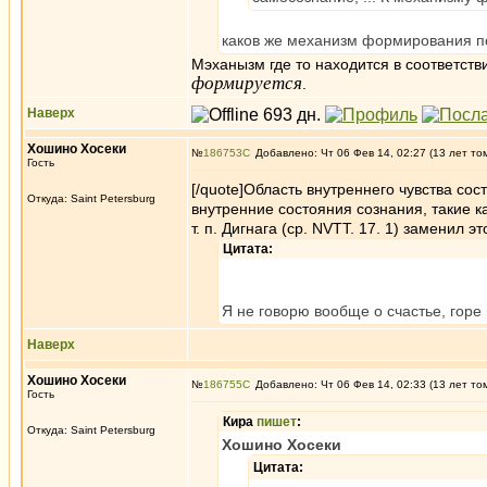
каков же механизм формирования п
Мэханызм где то находится в соответств
формируется
.
Наверх
Хошино Хосеки
№
186753
Добавлено: Чт 06 Фев 14, 02:27 (13 лет то
Гость
[/quote]Область внутреннего чувства сос
Откуда: Saint Petersburg
внутренние состояния сознания, такие ка
т. п. Дигнага (ср. NVTT. 17. 1) заменил э
Цитата:
Я не говорю вообще о счастье, горе и
Наверх
Хошино Хосеки
№
186755
Добавлено: Чт 06 Фев 14, 02:33 (13 лет то
Гость
Кира
пишет
:
Откуда: Saint Petersburg
Хошино Хосеки
Цитата: