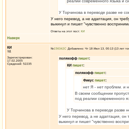
реалии современного языка и си
У Торчинова в переводе разве не с
У него перевод, а не адаптация, он тре
выкинул и пишет "чувственно воспринима
Ответы на этот пост:
КИ
Наверх
КИ
№
156342
Добавлено: Чт 18 Июл 13, 00:13 (13 лет то
3Д
Зарегистрирован:
полякофф
пишет
:
17.02.2005
Суждений: 52235
КИ
пишет
:
полякофф
пишет
:
Фикус
пишет
:
нет Я - нет проблем. и 
В своем сообщении пропуст
под реалии современного яз
У Торчинова в переводе разве 
У него перевод, а не адаптация, он
выкинул и пишет "чувственно воспри