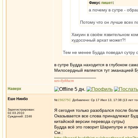
Фикус
пишет
:
а почему в сутре - обр
Потому что он лучше всех п
Хакуин в своём язвительном ком
худосочный архат может?!
Тем не менее Будда поведал сутру с
в сутре Будда находится в глубоком сам
Милосердный является тут эманацией Бу
_________________
нео-буддист
Наверх
Еше Нинбо
№
156275
Добавлено: Ср 17 Июл 13, 17:38 (13 лет то
Зарегистрирован:
Я сегодня только разобрался после бол
02.03.2010
Оказывается все слова принадлежат Буд
Суждений: 2246
китайской версии перевода сутры)
Будда всё это говорит Шарипутре и при
См.: