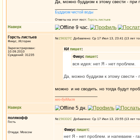
Да, можно буддизм к этому свести - при
_________________
Буддизм чистой воды
Ответы на этот пост:
Горсть листьев
Наверх
Горсть листьев
№
156327
Добавлено: Ср 17 Июл 13, 23:41 (13 лет то
Фикус, Историк
Зарегистрирован:
КИ
пишет
:
10.09.2010
Суждений: 31235
Фикус
пишет
:
вся идея: нет Я - нет проблем.
Да, можно буддизм к этому свести -
можно и не сводить. но тогда будут пр
_________________
нео-буддист
Наверх
полякофф
№
156332
Добавлено: Ср 17 Июл 13, 23:55 (13 лет то
Гость
Фикус
пишет
:
Откуда: Moscow
нет Я - нет проблем. и напеваем - га