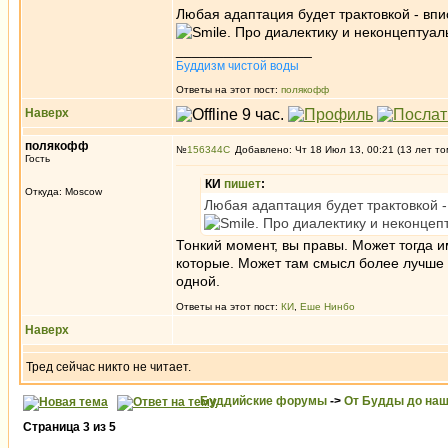
Любая адаптация будет трактовкой - вп
. Про диалектику и неконцептуал
_________________
Буддизм чистой воды
Ответы на этот пост:
полякофф
Наверх
полякофф
№
156344
Добавлено: Чт 18 Июл 13, 00:21 (13 лет то
Гость
КИ
пишет
:
Откуда: Moscow
Любая адаптация будет трактовкой 
. Про диалектику и неконцеп
Тонкий момент, вы правы. Может тогда 
которые. Может там смысл более лучше и
одной.
Ответы на этот пост:
КИ
,
Еше Нинбо
Наверх
Тред сейчас никто не читает.
Буддийские форумы
->
От Будды до наш
Страница
3
из
5