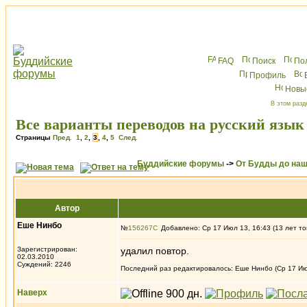
FAQ
Поиск
По
Профиль
Новы
В этом разд
Все варианты переводов на русский язы
Страницы
Пред.
1
,
2
,
3
,
4
,
5
След.
Буддийские форумы
->
От Будды до наш
Автор
Еше Нинбо
№
156267
Добавлено: Ср 17 Июл 13, 16:43 (13 лет то
Зарегистрирован:
удалил повтор.
02.03.2010
Суждений: 2246
Последний раз редактировалось: Еше Нинбо (Ср 17 Июл
Наверх