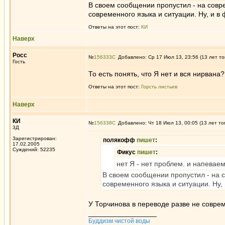
В своем сообщении пропустил - на сов
современного языка и ситуации. Ну, и в
Ответы на этот пост:
КИ
Наверх
Росс
№
156333
Добавлено: Ср 17 Июл 13, 23:56 (13 лет то
Гость
То есть понять, что Я нет и вся нирвана?
Ответы на этот пост:
Горсть листьев
Наверх
КИ
№
156338
Добавлено: Чт 18 Июл 13, 00:05 (13 лет то
3Д
Зарегистрирован:
полякофф
пишет
:
17.02.2005
Суждений: 52235
Фикус
пишет
:
нет Я - нет проблем. и напеваем 
В своем сообщении пропустил - на
современного языка и ситуации. Ну,
У Торчинова в переводе разве не совре
_________________
Буддизм чистой воды