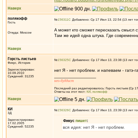
http://board.buddhist.ru/showthread.ph
Наверх
полякофф
№
156311
Добавлено: Ср 17 Июл 13, 22:54 (13 лет то
Гость
А может кто сможет пересказать смысл с
Откуда: Moscow
Там же идей одна штука. Где современ
Наверх
Горсть листьев
№
156325
Добавлено: Ср 17 Июл 13, 23:38 (13 лет то
Фикус, Историк
Зарегистрирован:
нет Я - нет проблем. и напеваем - гатэ-г
10.09.2010
_________________
Суждений: 31235
нео-буддист
Последний раз редактировалось: Горсть листьев (Ср 17
Ответы на этот пост:
КИ
,
полякофф
Наверх
КИ
№
156326
Добавлено: Ср 17 Июл 13, 23:39 (13 лет то
3Д
Зарегистрирован:
Фикус
пишет
:
17.02.2005
Суждений: 52235
вся идея: нет Я - нет проблем.