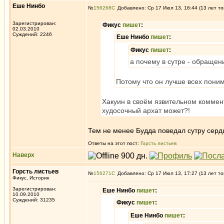
Еше Нинбо
№
156268
Добавлено: Ср 17 Июл 13, 16:44 (13 лет то
Зарегистрирован:
Фикус
пишет
:
02.03.2010
Суждений: 2246
Еше Нинбо
пишет
:
Фикус
пишет
:
а почему в сутре - обращен
Потому что он лучше всех поним
Хакуин в своём язвительном коммент
худосочный архат может?!
Тем не менее Будда поведал сутру серд
Ответы на этот пост:
Горсть листьев
Наверх
Горсть листьев
№
156271
Добавлено: Ср 17 Июл 13, 17:27 (13 лет то
Фикус, Историк
Зарегистрирован:
Еше Нинбо
пишет
:
10.09.2010
Суждений: 31235
Фикус
пишет
:
Еше Нинбо
пишет
: