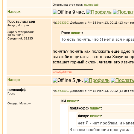
Ответы на этот пост:
полякофф
Наверх
Горсть листьев
№
156339
Добавлено: Чт 18 Июл 13, 00:11 (13 лет то
Фикус, Историк
Зарегистрирован:
Росс
пишет
:
10.09.2010
Суждений: 31235
То есть понять, что Я нет и вся нирв
понять? понять как положить ещё одно 
вы любите цитаты - вот я вам Хакуина 
вспашет горный склон. читали его язвит
_________________
нео-буддист
Наверх
полякофф
№
156340
Добавлено: Чт 18 Июл 13, 00:12 (13 лет то
Гость
КИ
пишет
:
Откуда: Moscow
полякофф
пишет
:
Фикус
пишет
:
нет Я - нет проблем. и напев
В своем сообщении пропустил 