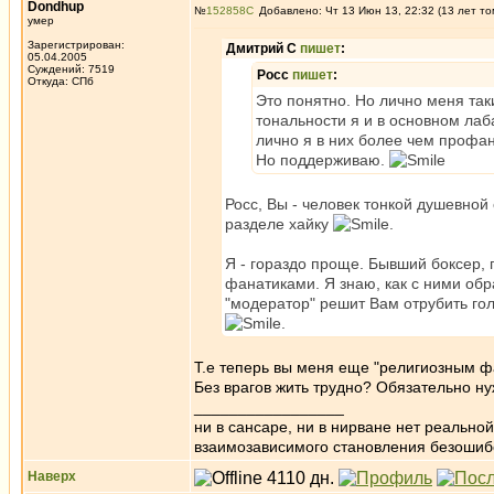
Dondhup
№
152858
Добавлено: Чт 13 Июн 13, 22:32 (13 лет то
умер
Зарегистрирован:
Дмитрий С
пишет
:
05.04.2005
Суждений: 7519
Росс
пишет
:
Откуда: СПб
Это понятно. Но лично меня так
тональности я и в основном лаб
лично я в них более чем профан
Но поддерживаю.
Росс, Вы - человек тонкой душевной
разделе хайку
.
Я - гораздо проще. Бывший боксер, 
фанатиками. Я знаю, как с ними обр
"модератор" решит Вам отрубить го
.
Т.е теперь вы меня еще "религиозным ф
Без врагов жить трудно? Обязательно ну
_________________
ни в сансаре, ни в нирване нет реально
взаимозависимого становления безоши
Наверх