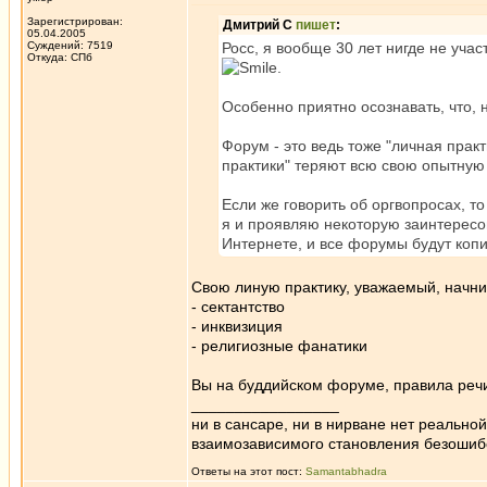
Зарегистрирован:
Дмитрий С
пишет
:
05.04.2005
Суждений: 7519
Росс, я вообще 30 лет нигде не учас
Откуда: СПб
.
Особенно приятно осознавать, что, н
Форум - это ведь тоже "личная практ
практики" теряют всю свою опытную п
Если же говорить об оргвопросах, т
я и проявляю некоторую заинтересов
Интернете, и все форумы будут копи
Свою линую практику, уважаемый, начнит
- сектантство
- инквизиция
- религиозные фанатики
Вы на буддийском форуме, правила речи
_________________
ни в сансаре, ни в нирване нет реально
взаимозависимого становления безоши
Ответы на этот пост:
Samantabhadra