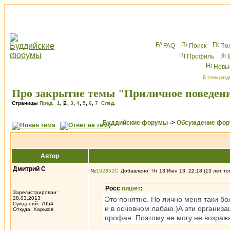
FAQ
Поиск
По
Профиль
Новы
В этом разд
Про закрытие темы "Приличное поведени
Страницы
Пред.
1
,
2
,
3
,
4
,
5
,
6
,
7
След.
Буддийские форумы
->
Обсуждение фор
Автор
Дмитрий С
№
152852
Добавлено: Чт 13 Июн 13, 22:18 (13 лет то
Росс
пишет
:
Зарегистрирован:
28.03.2013
Это понятно. Но лично меня таки бо
Суждений: 7054
и в основном лабаю.)А эти организа
Откуда: Харьков
профан. Поэтому не могу не возраж