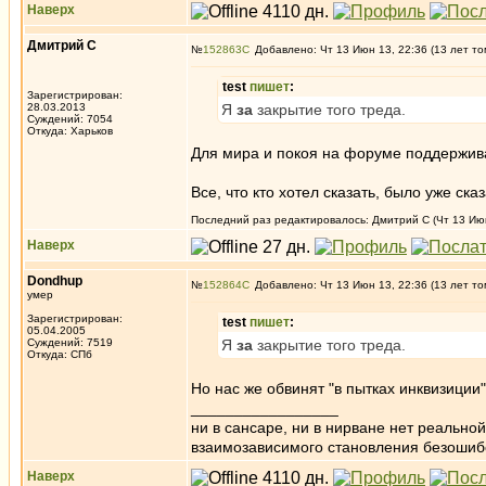
Наверх
Дмитрий С
№
152863
Добавлено: Чт 13 Июн 13, 22:36 (13 лет то
test
пишет
:
Зарегистрирован:
28.03.2013
Я
за
закрытие того треда.
Суждений: 7054
Откуда: Харьков
Для мира и покоя на форуме поддержив
Все, что кто хотел сказать, было уже ска
Последний раз редактировалось: Дмитрий С (Чт 13 Июн 
Наверх
Dondhup
№
152864
Добавлено: Чт 13 Июн 13, 22:36 (13 лет то
умер
Зарегистрирован:
test
пишет
:
05.04.2005
Суждений: 7519
Я
за
закрытие того треда.
Откуда: СПб
Но нас же обвинят "в пытках инквизиции
_________________
ни в сансаре, ни в нирване нет реально
взаимозависимого становления безоши
Наверх