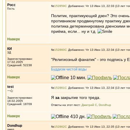
Росс
№
152859
Добавлено: Чт 13 Июн 13, 22:33 (13 лет то
Гость
Политик, практикующий дзен? Это очень 
противником продвинутому практику дзен.
политика детерминирована дзенскими мот
приёма, если... ну и т.д.
Наверх
КИ
№
152860
Добавлено: Чт 13 Июн 13, 22:34 (13 лет то
3Д
Зарегистрирован:
"Религиозный фанатик" - это подпись у 
17.02.2005
_________________
Суждений: 52238
Буддизм чистой воды
Наверх
test
№
152861
Добавлено: Чт 13 Июн 13, 22:34 (13 лет то
一心
Я
за
закрытие того треда.
Зарегистрирован:
18.02.2005
Суждений: 18709
Ответы на этот пост:
Дмитрий С
,
Dondhup
Наверх
Dondhup
№
152862
Добавлено: Чт 13 Июн 13, 22:35 (13 лет то
умер