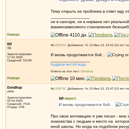
Тему открыть не проблема в ответ жду 
_________________
ни в сансаре, ни в нирване нет реально
взаимозависимого становления безоши
Наверх
КИ
№
152870
Добавлено: Чт 13 Июн 13, 22:42 (13 лет то
3Д
Зарегистрирован:
И вновь продолжается бой...
17.02.2005
_________________
Суждений: 52238
Буддизм чистой воды
Ответы на этот пост:
Dondhup
Наверх
Dondhup
№
152873
Добавлено: Чт 13 Июн 13, 22:47 (13 лет то
умер
Зарегистрирован:
КИ
пишет
:
05.04.2005
Суждений: 7519
И вновь продолжается бой...
Откуда: СПб
Про свою мотивацию я уже писал - мне х
знакомства с людьми и место на которо
иной школы. Но когда на подобном ресу