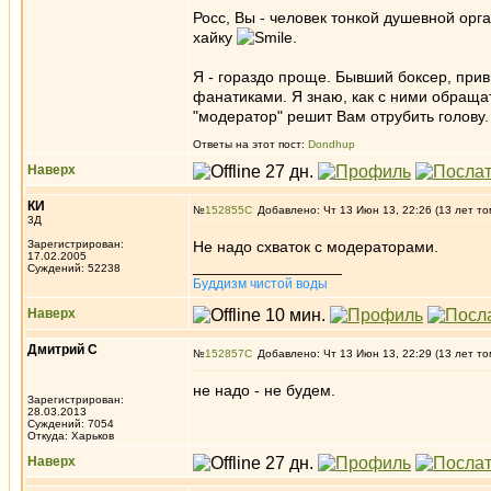
Росс, Вы - человек тонкой душевной ор
хайку
.
Я - гораздо проще. Бывший боксер, прив
фанатиками. Я знаю, как с ними обращат
"модератор" решит Вам отрубить голову
Ответы на этот пост:
Dondhup
Наверх
КИ
№
152855
Добавлено: Чт 13 Июн 13, 22:26 (13 лет то
3Д
Зарегистрирован:
Не надо схваток с модераторами.
17.02.2005
_________________
Суждений: 52238
Буддизм чистой воды
Наверх
Дмитрий С
№
152857
Добавлено: Чт 13 Июн 13, 22:29 (13 лет то
не надо - не будем.
Зарегистрирован:
28.03.2013
Суждений: 7054
Откуда: Харьков
Наверх