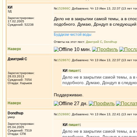
КИ
№
152866
Добавлено: Чт 13 Июн 13, 22:37 (13 лет то
3Д
Зарегистрирован:
Дело не в закрытии самой темы, а в спо
17.02.2005
подобного. Думаю, Дондуп в следующий р
Суждений: 52238
_________________
Буддизм чистой воды
Ответы на этот пост:
Дмитрий С
,
Dondhup
Наверх
Дмитрий С
№
152867
Добавлено: Чт 13 Июн 13, 22:37 (13 лет то
КИ
пишет
:
Зарегистрирован:
28.03.2013
Дело не в закрытии самой темы, а в
Суждений: 7054
подобного. Думаю, Дондуп в следующ
Откуда: Харьков
Поддерживаю.
Наверх
Dondhup
№
152868
Добавлено: Чт 13 Июн 13, 22:41 (13 лет то
умер
Зарегистрирован:
КИ
пишет
:
05.04.2005
Суждений: 7519
Дело не в закрытии самой темы, а в
Откуда: СПб
подобного. Думаю, Дондуп в следующ