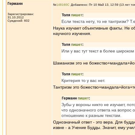
Германн
№
148160
Добавлено: Пт 10 Май 13, 12:59 (13 лет то
Зарегистрирован:
Толя
пишет
:
31.10.2012
Суждений: 602
Если текста нету, то не тантризм? Т
Наука изучает объективные факты. Не об
научного изучения.
Толя
пишет
:
Или у вас тут текст в более широко
Шаманизм это не божество+мандала+йога
Толя
пишет
:
Критерия то у вас нет.
Тантризм это божество+мандала+йога+те
Германн
пишет
:
Зубы у вороны никто не изучает, пот
что однозначного ответа на вопрос о
отношению к разным текстам.
Однозначный ответ - это вера. Для буд
извне - а Учение Будды. Значит, ему учи