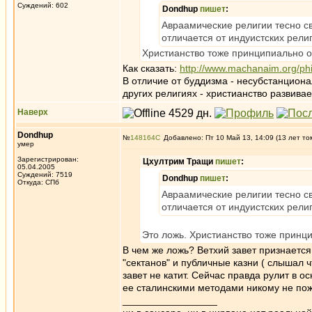
Суждений: 602
Dondhup
пишет
:
Авраамические религии тесно с
отличается от индуистских рели
Христианство тоже принципиально о
Как сказать:
http://www.machanaim.org/phi
В отличие от буддизма - несубстанцион
других религиях - христианство развива
Наверх
Dondhup
№
148164
Добавлено: Пт 10 Май 13, 14:09 (13 лет то
умер
Зарегистрирован:
Цхултрим Тращи
пишет
:
05.04.2005
Суждений: 7519
Dondhup
пишет
:
Откуда: СПб
Авраамические религии тесно с
отличается от индуистских рели
Это ложь. Христианство тоже принци
В чем же ложь? Ветхий завет признается
"сектанов" и публичные казни ( слышал ч
завет не катит. Сейчас правда рулит в 
ее сталинскими методами никому не по
_________________