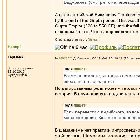
Ваджраяны (см. три тома переводов 
А вот в английской Вики пишут"Tantrism orig
by the end of the Gupta period. This was t
Gupta Empire (320 to 550 CE) until the f
в раннем 4 в.н.э. Что вы опровергаете 
Ответы на этот пост:
Германн
Наверх
Германн
№
148225
Добавлено: Сб 11 Май 13, 10:10 (13 лет то
Зарегистрирован:
Толя
пишет
:
31.10.2012
Суждений: 602
Вы же понимаете, что тогда остается
внезапно не появляется.
По датированным религиозным текстам -
история. В науке принято подкреплять 
Толя
пишет
:
Если перевести с индийского, то все
меня сомнения. Какое-то странное о
В шаманизме нет практики интроспекции 
этой жизнью. Шаманизм это магия, тант