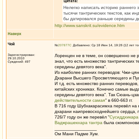
Цитата:
Нелегко написать историю раннего э
тысячи тантрических текстов, как ин
бы датировался раньше середины дев
http://www.sanskrit.su/evidence.htm
Наверх
Чой
№
207877
Добавлено: Ср 18 Июн 14, 19:26 (12 лет то
Зарегистрирован:
Лоренцен не в теме, он совершенно не р
29.10.2010
знал, что есть множество тантрических т
Суждений: 497
середины девятого века".
Из наиболее ранних переводов: Чжи-цянь
Дхарани Высшего Просветляющего и Пуш
И т.д. есть множество ранних переводов
китайских хрониках. Конечно самые выд
середины девятого века". Так Сюань-цза
действительности самая
" в 660-663 гг.
В 716 году Шубхакарасимха перевёл на
дхарани наипревосходнейшего сердца, п
726/7 году он же перевёл "
Сусиддхикара
Ваджрашекхара тантра
была скомпонован
_________________
Ом Мани Падме Хум.