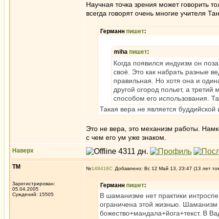
Научная точка зрения может говорить то
всегда говорят очень многие учителя Та
Германн
пишет
:
miha
пишет
:
Когда появился индуизм он поза
своё. Это как набрать разные в
правильная. Но хотя она и один
другой огород польет, а третий 
способом его использования. Та
Такая вера не является буддийской
Это не вера, это механизм работы. Намк
с чем его ум уже знаком.
Наверх
ТМ
№
148418
Добавлено: Вс 12 Май 13, 23:47 (13 лет то
Зарегистрирован:
Германн
пишет
:
05.04.2005
Суждений: 15505
В шаманизме нет практики интроспек
ограничена этой жизнью. Шаманизм 
божество+мандала+йога+текст. В Вад