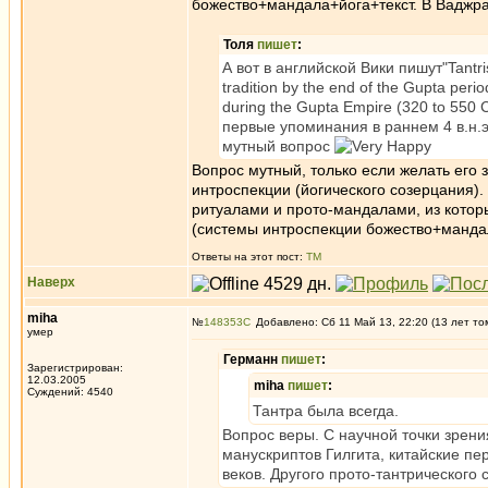
божество+мандала+йога+текст. В Ваджрая
Толя
пишет
:
А вот в английской Вики пишут"Tantrism
tradition by the end of the Gupta peri
during the Gupta Empire (320 to 550 C
первые упоминания в раннем 4 в.н.э
мутный вопрос
Вопрос мутный, только если желать его
интроспекции (йогического созерцания).
ритуалами и прото-мандалами, из которы
(системы интроспекции божество+мандал
Ответы на этот пост:
ТМ
Наверх
miha
№
148353
Добавлено: Сб 11 Май 13, 22:20 (13 лет то
умер
Германн
пишет
:
Зарегистрирован:
12.03.2005
miha
пишет
:
Суждений: 4540
Тантра была всегда.
Вопрос веры. С научной точки зрени
манускриптов Гилгита, китайские пе
веков. Другого прото-тантрического 