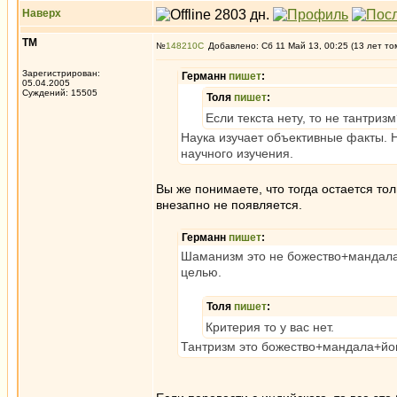
Наверх
ТМ
№
148210
Добавлено: Сб 11 Май 13, 00:25 (13 лет то
Зарегистрирован:
Германн
пишет
:
05.04.2005
Суждений: 15505
Толя
пишет
:
Если текста нету, то не тантриз
Наука изучает объективные факты. Н
научного изучения.
Вы же понимаете, что тогда остается тол
внезапно не появляется.
Германн
пишет
:
Шаманизм это не божество+мандала+
целью.
Толя
пишет
:
Критерия то у вас нет.
Тантризм это божество+мандала+йог