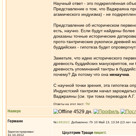
Научный ответ - это подкреплённая об
Представление о том, что Ваджраяна про
агамического индуизма) - не подкрепле
Представление об историческом первен
есть, научно. Если будут найдены более
доказаны точные исторические датировки
прото-тантрические рукописи древней м
буддийских - гипотеза будет опровергнут
Заметьте, что идею исторического перв
древность буддийских манускриптов, ни
древность упоминаний тантры в буддийск
почему? Да потому что она
ненаучна
.
С научной точки зрения, эта гипотеза 
Индуистский тантризм начал зарождаться 
Ваджраяны (см. три тома переводов А.Г.
Ответы на этот пост:
ТМ
Наверх
Германн
№
148161
Добавлено: Пт 10 Май 13, 13:34 (13 лет то
Зарегистрирован:
Цхултрим Тращи
пишет
:
31.10.2012