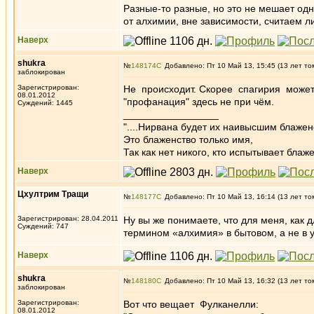
Разные-то разные, но это не мешает од
от алхимии, вне зависимости, считаем 
Наверх
shukra
№
148174
Добавлено: Пт 10 Май 13, 15:45 (13 лет то
заблокирован
Зарегистрирован:
Не происходит. Скорее спагирия может
08.01.2012
"профанация" здесь не при чём.
Суждений: 1445
_________________
"....Нирвана будет их наивысшим блажен
Это блаженство только имя,
Так как нет никого, кто испытывает блаже
Наверх
Цхултрим Тращи
№
148177
Добавлено: Пт 10 Май 13, 16:14 (13 лет то
Зарегистрирован: 28.04.2011
Ну вы же понимаете, что для меня, как д
Суждений: 747
термином «алхимия» в бытовом, а не в 
Наверх
shukra
№
148180
Добавлено: Пт 10 Май 13, 16:32 (13 лет то
заблокирован
Зарегистрирован:
Вот что вещает Фулканелли:
08.01.2012