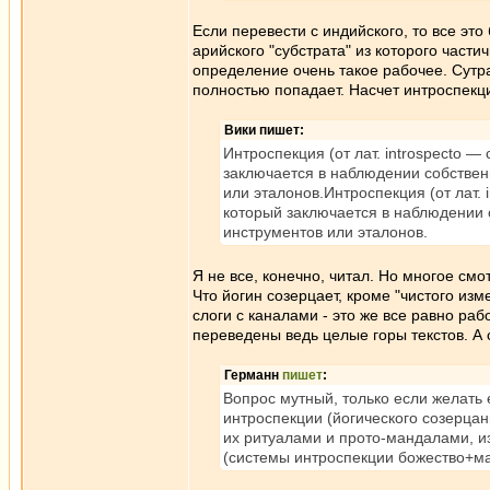
Если перевести с индийского, то все это
арийского "субстрата" из которого части
определение очень такое рабочее. Сутр
полностью попадает. Насчет интроспекци
Вики пишет:
Интроспекция (от лат. introspecto 
заключается в наблюдении собствен
или эталонов.Интроспекция (от лат.
который заключается в наблюдении 
инструментов или эталонов.
Я не все, конечно, читал. Но многое см
Что йогин созерцает, кроме "чистого изм
слоги с каналами - это же все равно ра
переведены ведь целые горы текстов. А 
Германн
пишет
:
Вопрос мутный, только если желать
интроспекции (йогического созерцан
их ритуалами и прото-мандалами, из
(системы интроспекции божество+ма