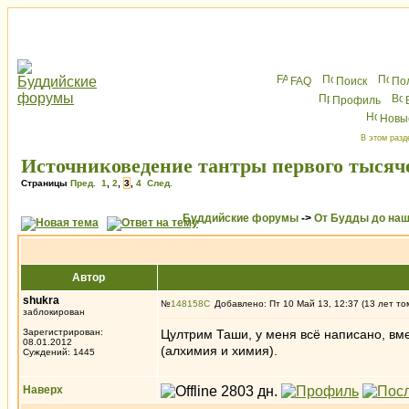
FAQ
Поиск
По
Профиль
Новы
В этом разд
Источниковедение тантры первого тысяче
Страницы
Пред.
1
,
2
,
3
,
4
След.
Буддийские форумы
->
От Будды до наш
Автор
shukra
№
148158
Добавлено: Пт 10 Май 13, 12:37 (13 лет то
заблокирован
Зарегистрирован:
Цултрим Таши, у меня всё написано, вм
08.01.2012
(алхимия и химия).
Суждений: 1445
Наверх