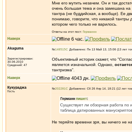
Мне его мутить незачем. Он и так достат
очень большая тема и она замешана на и
тантра (не буддийская, а вообще). Ее дв
понимаю, говорите, что никакой тантры 
котором чего только не варилось.
Ответы на этот пост:
Германнн
Наверх
Akaguma
№
148515
Добавлено: Пн 13 Май 13, 15:06 (13 лет то
Зарегистрирован:
Объективный историк скажет, что "Согл
30.06.2010
является изначальной. Однако,
остаетс
Суждений: 47
тантризма".
Наверх
Кукураджа
№
202281
Добавлено: Сб 26 Апр 14, 18:21 (12 лет то
Гость
Германн
пишет
:
Существует ли обзорная работа по 
таблица датированных манускриптов
Не теряйте времени зря, вы ничего не н