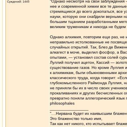
"Однако несмотря на свои заблуждения 
Суждений: 1445
нее и современной химии все те данные,
стремящиеся до всего докопаться, все 
науки, которую они снабдили верными н
большим тщанием разработанными метод
великим труженикам и никогда не будем 
Однако алхимия, повторим еще раз, не и
неправильно истолкованные не посвяще
случайных открытий. Так, Блез де Вижен
алкагест в моче, выделил фосфор, а Ва
опытами, — установил состав солей сур
Луллий получил ацетон, Кассий — золот
существование газов. Но кроме Луллия 
к алхимикам, были обыкновенными архим
классического труда, когда говорит: «Е
глубокомысленного Раймонда Луллия, н
не приняли бы их в число своих учеников
прокаливаниях и других бесчисленных о
превратно поняли аллегорический язык 
philosophales
_________________
"....Нирвана будет их наивысшим блажен
Это блаженство только имя,
Так как нет никого, кто испытывает блаже