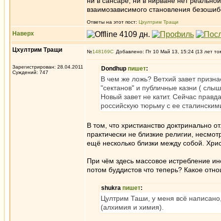
ни в сансаре, ни в нирване нет реально
взаимозависимого становления безоши
Ответы на этот пост:
Цхултрим Тращи
Наверх
Цхултрим Тращи
№
148169
Добавлено: Пт 10 Май 13, 15:24 (13 лет то
Зарегистрирован: 28.04.2011
Dondhup
пишет
:
Суждений: 747
В чем же ложь? Ветхий завет призна
"сектанов" и публичные казни ( слыш
Новый завет не катит. Сейчас правд
российскую тюрьму с ее сталинским
В том, что христианство доктринально о
практически не близкие религии, несмот
ещё несколько близки между собой. Хрис
При чём здесь массовое истребление ин
потом буддистов что теперь? Какое отн
shukra
пишет
:
Цултрим Таши, у меня всё написано,
(алхимия и химия).