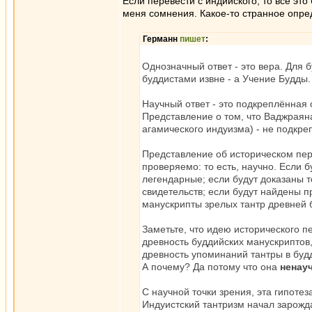
Если перевести с индийского, то все это
меня сомнения. Какое-то странное опред
Германн
пишет
:
Однозначный ответ - это вера. Для
буддистами извне - а Учение Будды.
Научный ответ - это подкреплённа
Представление о том, что Ваджраяна
агамического индуизма) - не подкр
Представление об историческом пе
проверяемо: то есть, научно. Если 
легендарные; если будут доказаны т
свидетельств; если будут найдены п
манускрипты зрелых тантр древней б
Заметьте, что идею исторического 
древность буддийских манускриптов
древность упоминаний тантры в будд
А почему? Да потому что она
ненау
С научной точки зрения, эта гипоте
Индуистский тантризм начал зарождат