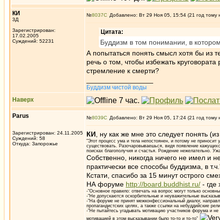
КИ
№
8037
Добавлено: Вт 29 Ноя 05, 15:54 (21 год тому 
3Д
Зарегистрирован:
Цитата:
17.02.2005
Суждений: 52231
Буддизм в том понимании, в котором
А попытаться понять смысл хотя бы из т
речь о том, чтобы избежать круговората 
стремление к смерти?
_________________
Буддизм чистой воды
Наверх
Parus
№
8039
Добавлено: Вт 29 Ноя 05, 17:24 (21 год тому 
Зарегистрирован: 24.11.2005
КИ
, ну как же мне это следует понять (
Суждений: 58
"Этот процесс ума и тела непостоянен, и потому не приносит 
Откуда: Запорожье
существовать. Разочаровываешься, видя появление кажущихся
поисках благополучия и счастья. Рождение нежелательно. Ужас
Собственно, никогда ничего не имел и н
практически все способы буддизма, в т
Кстати, спасибо за 15 минут острого сме
НА форуме
http://board.buddhist.ru/
- где
-"Основное правило: отвечать на вопрос могут только основны
-"Не допускаются оскорбительные и неуважительные высказыв
-"На форуме не принят межконфессиональный диалог, направл
пропагандистских целях, а также ссылки на небуддийские рел
-"Не пытайтесь угадывать мотивацию участников форума и не п
мотивацией в этом высказывании было то-то и то-то”