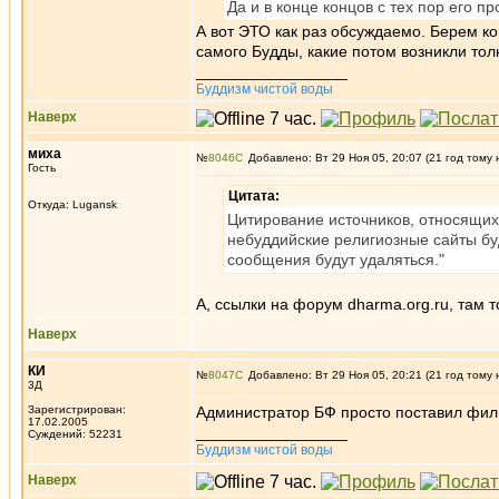
Да и в конце концов с тех пор его пр
А вот ЭТО как раз обсуждаемо. Берем ко
самого Будды, какие потом возникли толк
_________________
Буддизм чистой воды
Наверх
миха
№
8046
Добавлено: Вт 29 Ноя 05, 20:07 (21 год тому 
Гость
Цитата:
Откуда: Lugansk
Цитирование источников, относящихс
небуддийские религиозные сайты бу
сообщения будут удаляться."
А, ссылки на форум dharma.org.ru, там 
Наверх
КИ
№
8047
Добавлено: Вт 29 Ноя 05, 20:21 (21 год тому 
3Д
Зарегистрирован:
Администратор БФ просто поставил фильтр
17.02.2005
_________________
Суждений: 52231
Буддизм чистой воды
Наверх