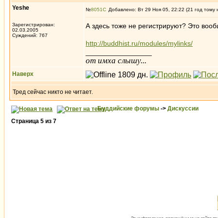
Yeshe
№
8051
Добавлено: Вт 29 Ноя 05, 22:22 (21 год тому 
Зарегистрирован:
А здесь тоже не регистрируют? Это воо
02.03.2005
Суждений: 767
http://buddhist.ru/modules/mylinks/
_________________
от имха слышу...
Наверх
Тред сейчас никто не читает.
Буддийские форумы
->
Дискуссии
Страница
5
из
7