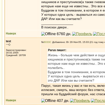
хищников и преступников(а также гневом
которые нам еще не известны.. Это все е
Буддизм в том понимании, в котором я е
У которых одна цель - вырваться из сам
ДАР. Или как вы считаете?
_________________
В поисках двери..
Наверх
test
№
8033
Добавлено: Вт 29 Ноя 05, 15:03 (21 год тому 
一心
Parus пишет:
Зарегистрирован:
18.02.2005
Жизнь - больше чем действия и ощу
Суждений: 18709
хищников и преступников(а также гн
которые нам еще не известны.. Это в
полюбить..
Буддизм в том понимании, в котором
У которых одна цель - вырваться из
это ДАР. Или как вы считаете?
Парус, такая жизнь у вас и так есть, вк
иллюзия, смерть, ваш вопрос без ответа
пришли на буддийский форум, нас спаса
Наверх