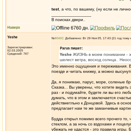
test
, а что, по вашему, (ну если не лич
_________________
В поисках двери..
Наверх
Yeshe
№
8040
Добавлено: Вт 29 Ноя 05, 17:43 (21 год тому 
Зарегистрирован:
Parus пишет:
02.03.2005
Суждений: 767
Yeshe
ЖИЗНЬ в моем понимании - это
шелест ветра, восход солнца.. Неос
Это именно ощущения и переживания. В
поезде и читать книжку, а можно высунуть
Да, я понимаю, парус, море, соленые бр
Сказка... Вы уверены, что хотите видет
раз - и подумайте, будете ли вы его лю
думать, что в этом и заключается счаст
действиетльно к Донцовой. Здесь в основ
предлагает нам те же заманчивые картин
Будда открыл помимо всего прочего то, 
стеклом, а за ночь со вздохами и поцелу
убежать не удастся - это правила игры. 