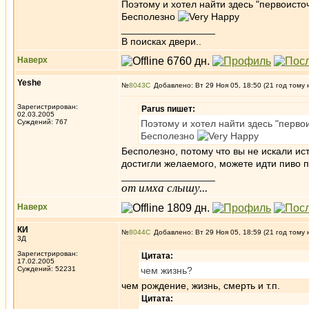
Поэтому и хотел найти здесь "первоисточ
Бесполезно
_________________
В поисках двери..
Наверх
Yeshe
№
8043
Добавлено: Вт 29 Ноя 05, 18:50 (21 год тому 
Зарегистрирован:
Parus пишет:
02.03.2005
Суждений: 767
Поэтому и хотел найти здесь "первои
Бесполезно
Бесполезно, потому что вы не искали ист
достигли желаемого, можете идти пиво пи
_________________
от имха слышу...
Наверх
КИ
№
8044
Добавлено: Вт 29 Ноя 05, 18:59 (21 год тому 
3Д
Зарегистрирован:
Цитата:
17.02.2005
Суждений: 52231
чем жизнь?
чем рождение, жизнь, смерть и т.п.
Цитата: