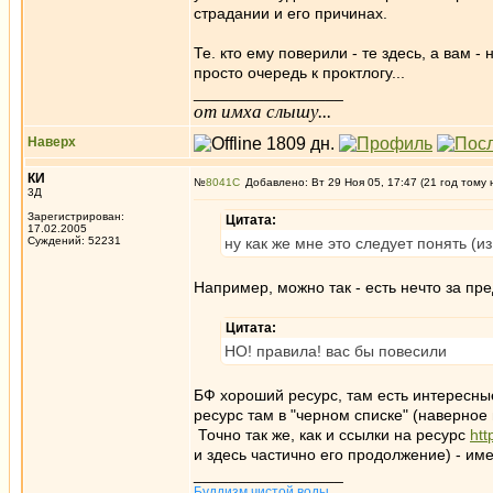
страдании и его причинах.
Те. кто ему поверили - те здесь, а вам -
просто очередь к проктлогу...
_________________
от имха слышу...
Наверх
КИ
№
8041
Добавлено: Вт 29 Ноя 05, 17:47 (21 год тому 
3Д
Зарегистрирован:
Цитата:
17.02.2005
Суждений: 52231
ну как же мне это следует понять (
Например, можно так - есть нечто за пр
Цитата:
НО! правила! вас бы повесили
БФ хороший ресурс, там есть интересны
ресурс там в "черном списке" (наверно
Точно так же, как и ссылки на ресурс
htt
и здесь частично его продолжение) - име
_________________
Буддизм чистой воды