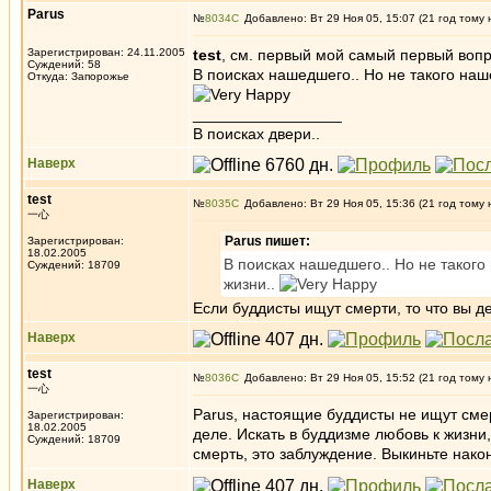
Parus
№
8034
Добавлено: Вт 29 Ноя 05, 15:07 (21 год тому 
Зарегистрирован: 24.11.2005
test
, см. первый мой самый первый вопр
Суждений: 58
В поисках нашедшего.. Но не такого наш
Откуда: Запорожье
_________________
В поисках двери..
Наверх
test
№
8035
Добавлено: Вт 29 Ноя 05, 15:36 (21 год тому 
一心
Parus пишет:
Зарегистрирован:
18.02.2005
В поисках нашедшего.. Но не такого
Суждений: 18709
жизни..
Если буддисты ищут смерти, то что вы 
Наверх
test
№
8036
Добавлено: Вт 29 Ноя 05, 15:52 (21 год тому 
一心
Parus, настоящие буддисты не ищут смер
Зарегистрирован:
18.02.2005
деле. Искать в буддизме любовь к жизни,
Суждений: 18709
смерть, это заблуждение. Выкиньте нако
Наверх