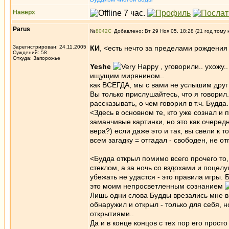
Наверх
Parus
№
8042
Добавлено: Вт 29 Ноя 05, 18:28 (21 год тому 
Зарегистрирован: 24.11.2005
КИ
, <есть нечто за пределами рождения
Суждений: 58
Откуда: Запорожье
Yeshe
, уговорили.. ухожу.
ищущим мирянином..
как ВСЕГДА, мы с вами не услышим друг д
Вы только прислушайтесь, что я говорил.
рассказывать, о чем говорил в т.ч. Будда.
<Здесь в основном те, кто уже сознал и 
заманчивые картинки, но это как очередн
вера?) если даже это и так, вы свели к 
всем загадку = отгадал - свободен, не о
<Будда открыл помимо всего прочего то,
стеклом, а за ночь со вздохами и поцелу
убежать не удастся - это правила игры. 
это моим непросветленным сознанием
Лишь одни слова Будды врезались мне в
обнаружил и открыл - только для себя, н
открытиями..
Да и в конце концов с тех пор его просто