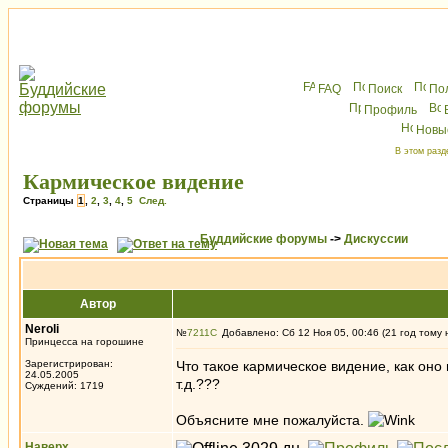
FAQ
Поиск
По
Профиль
Новы
В этом разд
Кармическое видение
Страницы
1
,
2
,
3
,
4
,
5
След.
Буддийские форумы
->
Дискуссии
Автор
Neroli
№
7211
Добавлено: Сб 12 Ноя 05, 00:46 (21 год тому 
Принцесса на горошине
Зарегистрирован:
Что такое кармическое видение, как оно
24.05.2005
т.д.???
Суждений: 1719
Объясните мне пожалуйста.
Наверх