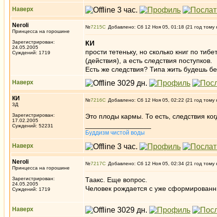
Наверх
Neroli
№
7215
Добавлено: Сб 12 Ноя 05, 01:18 (21 год тому 
Принцесса на горошине
Зарегистрирован:
КИ
24.05.2005
прости тетеньку, но сколько книг по тиб
Суждений: 1719
(действия), а есть следствия поступков.
Есть же следствия? Типа жить будешь бе
Наверх
КИ
№
7216
Добавлено: Сб 12 Ноя 05, 02:22 (21 год тому 
3Д
Зарегистрирован:
Это плоды кармы. То есть, следствия ко
17.02.2005
_________________
Суждений: 52231
Буддизм чистой воды
Наверх
Neroli
№
7217
Добавлено: Сб 12 Ноя 05, 02:34 (21 год тому 
Принцесса на горошине
Зарегистрирован:
Таакс. Еще вопрос.
24.05.2005
Человек рождается с уже сформированн
Суждений: 1719
Наверх