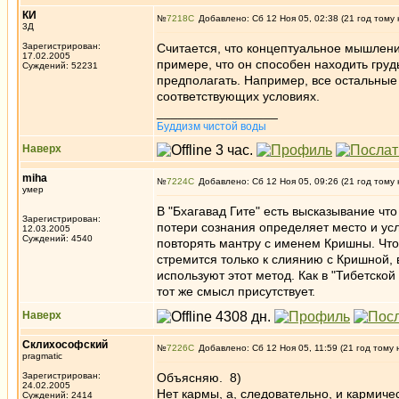
КИ
№
7218
Добавлено: Сб 12 Ноя 05, 02:38 (21 год тому 
3Д
Зарегистрирован:
Считается, что концептуальное мышление
17.02.2005
примере, что он способен находить грудь
Суждений: 52231
предполагать. Например, все остальные
соответствующих условиях.
_________________
Буддизм чистой воды
Наверх
miha
№
7224
Добавлено: Сб 12 Ноя 05, 09:26 (21 год тому 
умер
В "Бхагавад Гите" есть высказывание чт
Зарегистрирован:
потери сознания определяет место и ус
12.03.2005
Суждений: 4540
повторять мантру с именем Кришны. Что 
стремится только к слиянию с Кришной, 
используют этот метод. Как в "Тибетско
тот же смысл присутствует.
Наверх
Склихософский
№
7226
Добавлено: Сб 12 Ноя 05, 11:59 (21 год тому 
pragmatic
Зарегистрирован:
Объясняю. 8)
24.02.2005
Нет кармы, а, следовательно, и кармичес
Суждений: 2414