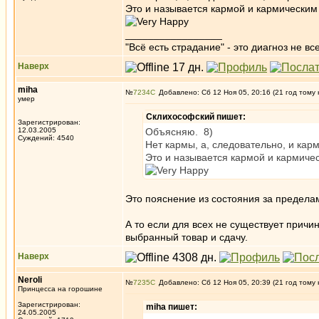
Это и называется кармой и кармическим
_________________
"Всё есть страдание" - это диагноз не вс
Наверх
miha
№
7234
Добавлено: Сб 12 Ноя 05, 20:16 (21 год тому 
умер
Склихософский пишет:
Зарегистрирован:
12.03.2005
Объясняю. 8)
Суждений: 4540
Нет кармы, а, следовательно, и карм
Это и называется кармой и кармиче
Это пояснение из состояния за пределам
А то если для всех не существует причин
выбранный товар и сдачу.
Наверх
Neroli
№
7235
Добавлено: Сб 12 Ноя 05, 20:39 (21 год тому 
Принцесса на горошине
Зарегистрирован:
miha пишет:
24.05.2005