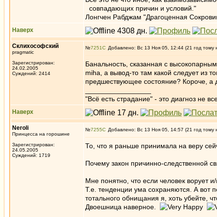
совпадающих причин и условий."
Лонгчен Рабджам "Драгоценная Сокрови
Наверх
Склихософский
№
7251
Добавлено: Вс 13 Ноя 05, 12:44 (21 год тому 
pragmatic
Зарегистрирован:
Банальность, сказанная с высокопарным
24.02.2005
miha, а вывод-то там какой следует из т
Суждений: 2414
предшествующее состояние? Короче, а
_________________
"Всё есть страдание" - это диагноз не вс
Наверх
Neroli
№
7255
Добавлено: Вс 13 Ноя 05, 14:57 (21 год тому 
Принцесса на горошине
Зарегистрирован:
То, что я раньше принимала на веру се
24.05.2005
Суждений: 1719
Почему закон причинно-следственной св
Мне понятно, что если человек ворует и/
Т.е. тенденции ума сохраняются. А вот 
тотального обнищания я, хоть убейте, ч
Двоешница наверное.