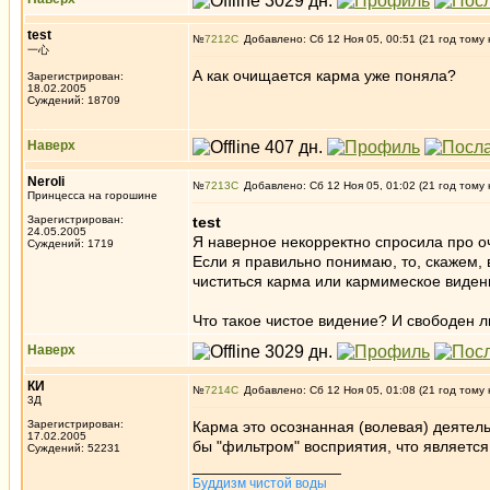
test
№
7212
Добавлено: Сб 12 Ноя 05, 00:51 (21 год тому 
一心
А как очищается карма уже поняла?
Зарегистрирован:
18.02.2005
Суждений: 18709
Наверх
Neroli
№
7213
Добавлено: Сб 12 Ноя 05, 01:02 (21 год тому 
Принцесса на горошине
Зарегистрирован:
test
24.05.2005
Я наверное некорректно спросила про 
Суждений: 1719
Если я правильно понимаю, то, скажем, в
чиститься карма или кармимеское видени
Что такое чистое видение? И свободен л
Наверх
КИ
№
7214
Добавлено: Сб 12 Ноя 05, 01:08 (21 год тому 
3Д
Зарегистрирован:
Карма это осознанная (волевая) деятель
17.02.2005
бы "фильтром" восприятия, что являетс
Суждений: 52231
_________________
Буддизм чистой воды