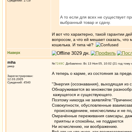
Суждений: 1719
А то если для всех не существует пр
выбранный товар и сдачу.
И вот что характерно, такой гарантии де
вопросом, а что ей мешает сказать, что м
кошелька. И типа чё?
Наверх
miha
№
7249
Добавлено: Вс 13 Ноя 05, 10:02 (21 год тому 
умер
А теперь о карме, из состояния за пред
Зарегистрирован:
12.03.2005
Суждений: 4540
"Энергия (осознавания), выходящая из с
Обнаруживается во множестве разнооб
кажущегося и существующего.
Поэтому никогда не заявляйте:"Причинно
Совокупности, обусловленные взаимоз
происхождением, неисчеслимы и не по
Омрачённые переживания самсары, даже
приятны и спокойны, не поддаются
Ни исчислению, ни воображению.
Всё это не что иное, как взаимозависимо