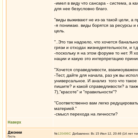
-имел в виду что сансара - система, а 
для нее безусловно благо.
"виды выживают не из-за такой цели, а п
-я понимаю. виды борятся за ресурсы и
цель.
"..Это так надоело, что хочется банально
грязи и отходах жизнедеятельности, и т
-поскольку я на этом форуме то нет. Я х
нации и какую это интерпретацию прини
"Хочется справедливости, взаимоуважени
-Тест, дайте для начала, раз уж вы исп
универсальное. И анализ того что такое
пишите? и какой справедливости? а также
7),"красоте" и "правильности"?
"Соответственно вам легко редуцировать 
материей."
-смысл перехода на личности?
Наверх
Джонни
№
120496
Добавлено: Вс 15 Июл 12, 20:46 (14 лет то
Гость