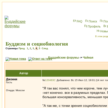
FAQ
Поиск
По
Профиль
Новы
В этом разд
Буддизм и социобиология
Страницы
Пред.
1
,
2
,
3
,
4
,
5
След.
Буддийские форумы
->
Чайная
Автор
Джонни
№
120483
Добавлено: Вс 15 Июл 12, 19:01 (14 лет то
Гость
"Я так вас понял, что чем короче, тем л
Откуда: Moscow
-нет конечно. все в разумных пределах
большая консервативность, меньшая пре
"А так-же, с точки зрения социобиологи