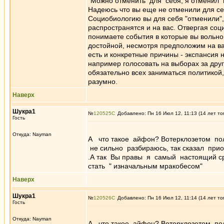
"Можно отменить для себя, я отменил 
Надеюсь что вы еще не отменили для се
Социобиологию вы для себя "отменили",
распространятся и на вас. Отвергая соц
понимаете события в которые вы вольно
достойной, несмотря предположим на ваш
есть и конкретные причины - экспансия 
например голосовать на выборах за дру
обязательно всех заниматься политикой
разумно.
Наверх
Шукра1
№
120525
Добавлено: Пн 16 Июл 12, 11:13 (14 лет то
Гость
Откуда: Nayman
А что такое айфон? Вотерклозетом пол
не сильно разбираюсь, так сказал при
.А так Вы правы я самый настоящий ср
стать " изначальным мракобесом"
Наверх
Шукра1
№
120526
Добавлено: Пн 16 Июл 12, 11:14 (14 лет то
Гость
Откуда: Nayman
А что такое айфон? Вотерклозетом пол