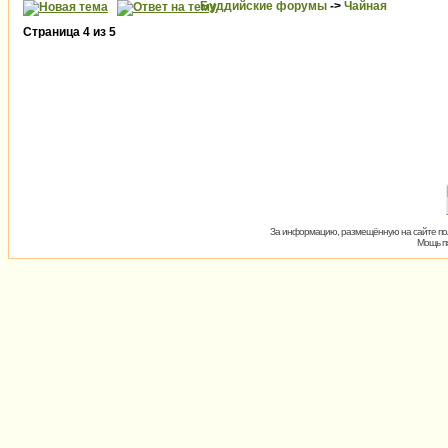
Буддийские форумы
->
Чайная
Страница
4
из
5
За информацию, размещённую на сайте пол
Мощь пх