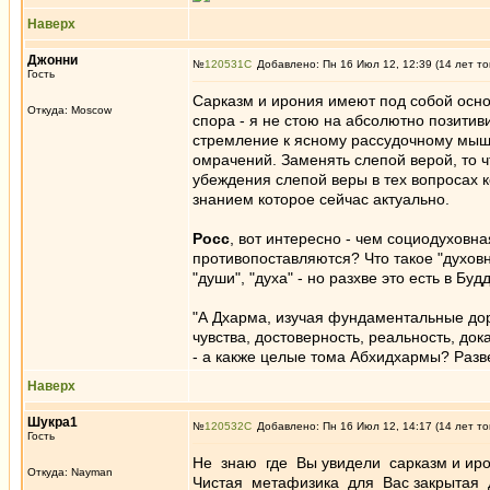
Наверх
Джонни
№
120531
Добавлено: Пн 16 Июл 12, 12:39 (14 лет то
Гость
Сарказм и ирония имеют под собой основ
Откуда: Moscow
спора - я не стою на абсолютно позити
стремление к ясному рассудочному мыш
омрачений. Заменять слепой верой, то 
убеждения слепой веры в тех вопросах к
знанием которое сейчас актуально.
Росс
, вот интересно - чем социодуховн
противопоставляются? Что такое "духов
"души", "духа" - но разхве это есть в Бу
"А Дхарма, изучая фундаментальные дор
чувства, достоверность, реальность, док
- а какже целые тома Абхидхармы? Разв
Наверх
Шукра1
№
120532
Добавлено: Пн 16 Июл 12, 14:17 (14 лет то
Гость
Не знаю где Вы увидели сарказм и ирони
Откуда: Nayman
Чистая метафизика для Вас закрытая д