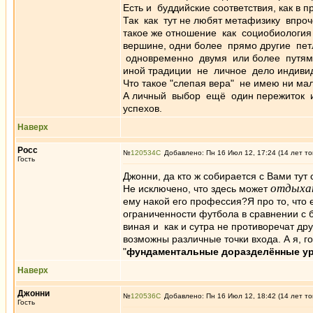
Есть и буддийские соответствия, как в 
Так как тут не любят метафизику впро
такое же отношение как социобиология 
вершине, одни более прямо другие петл
одновременно двумя или более путями
иной традиции не личное дело индивиду
Что такое "слепая вера" не имею ни м
А личный выбор ещё один пережиток и
успехов.
Наверх
Росс
№
120534
Добавлено: Пн 16 Июл 12, 17:24 (14 лет то
Гость
Джонни, да кто ж собирается с Вами тут
отдыха
Не исключено, что здесь может
ему накой его профессия?Я про то, что
ограниченности футбола в сравнении с 
виная и как и сутра не противоречат др
возможны различные точки входа. А я, г
"
фундаментальные доразделённые у
Наверх
Джонни
№
120536
Добавлено: Пн 16 Июл 12, 18:42 (14 лет то
Гость