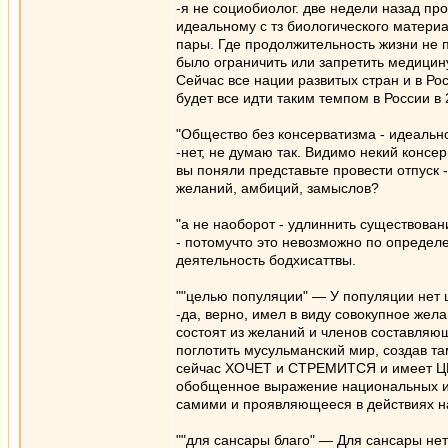
-я не социобиолог. две недели назад про
идеальному с тз биологического материа
пары. Где продолжительность жизни не 
было ограничить или запретить медицину
Сейчас все нации развитых стран и в Ро
будет все идти таким темпом в России в
"Общество без консерватизма - идеальное
-нет, не думаю так. Видимо некий консе
вы поняли представьте провести отпуск 
желаний, амбиций, замыслов?
"а не наоборот - удлиннить существован
- потомучто это невозможно по определе
деятельность бодхисаттвы.
""целью популяции" — У популяции нет ц
-да, верно, имел в виду совокупное же
состоят из желаний и членов составляю
поглотить мусульманский мир, создав та
сейчас ХОЧЕТ и СТРЕМИТСЯ и имеет ЦЕЛ
обобщенное выражение национальных ин
самими и проявляющееся в действиях н
""для сансары благо" — Для сансары нет 