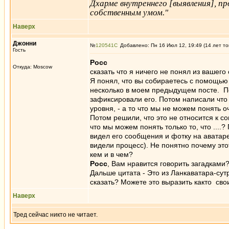
Дхарме внутреннего [выявления], п
собственным умом."
Наверх
Джонни
№
120541
Добавлено: Пн 16 Июл 12, 19:49 (14 лет то
Гость
Росс
Откуда: Moscow
сказать что я ничего не понял из вашег
Я понял, что вы собираетесь с помощью 
несколько в моем предыдущем посте. П
зафиксировали его. Потом написали что 
уровня, - а то что мы не можем понять 
Потом решили, что это не относится к соц
что мы можем понять только то, что ....
видел его сообщения и фотку на аватар
видели процесс). Не понятно почему это
кем и в чем?
Росс
, Вам нравится говорить загадками
Дальше цитата - Это из Ланкаватара-сут
сказать? Можете это выразить както свои
Наверх
Тред сейчас никто не читает.