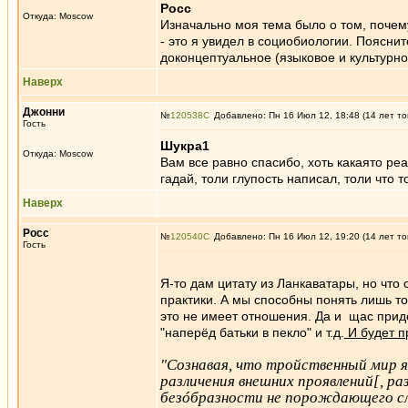
Росс
Откуда: Moscow
Изначально моя тема было о том, почем
- это я увидел в социобиологии. Поясни
доконцептуальное (языковое и культурно
Наверх
Джонни
№
120538
Добавлено: Пн 16 Июл 12, 18:48 (14 лет то
Гость
Шукра1
Откуда: Moscow
Вам все равно спасибо, хоть какаято реа
гадай, толи глупость написал, толи что 
Наверх
Росс
№
120540
Добавлено: Пн 16 Июл 12, 19:20 (14 лет то
Гость
Я-то дам цитату из Ланкаватары, но что
практики. А мы способны понять лишь то
это не имеет отношения. Да и щас при
"наперёд батьки в пекло" и т.д.
И будет п
"Сознавая, что тройственный мир я
различения внешних проявлений[, р
безóбразности не порождающего сл