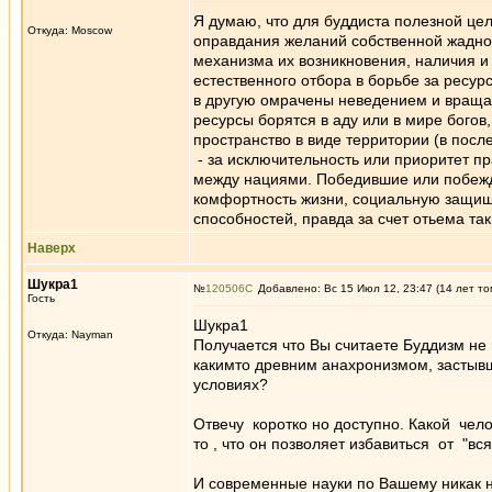
Я думаю, что для буддиста полезной це
Откуда: Moscow
оправдания желаний собственной жаднос
механизма их возникновения, наличия и
естественного отбора в борьбе за ресур
в другую омрачены неведением и вращаю
ресурсы борятся в аду или в мире богов
пространство в виде территории (в посл
- за исключительность или приоритет п
между нациями. Победившие или побежд
комфортность жизни, социальную защищ
способностей, правда за счет отьема т
Наверх
Шукра1
№
120506
Добавлено: Вс 15 Июл 12, 23:47 (14 лет то
Гость
Шукра1
Откуда: Nayman
Получается что Вы считаете Буддизм н
какимто древним анахронизмом, застывш
условиях?
Отвечу коротко но доступно. Какой че
то , что он позволяет избавиться от "
И современные науки по Вашему никак н