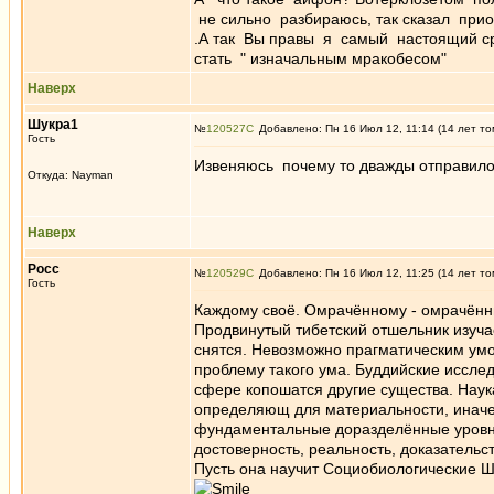
не сильно разбираюсь, так сказал при
.А так Вы правы я самый настоящий ср
стать " изначальным мракобесом"
Наверх
Шукра1
№
120527
Добавлено: Пн 16 Июл 12, 11:14 (14 лет то
Гость
Извеняюсь почему то дважды отправило
Откуда: Nayman
Наверх
Росс
№
120529
Добавлено: Пн 16 Июл 12, 11:25 (14 лет то
Гость
Каждому своё. Омрачённому - омрачённы
Продвинутый тибетский отшельник изучае
снятся. Невозможно прагматическим ум
проблему такого ума. Буддийские иссле
сфере копошатся другие существа. Наука
определяющ для материальности, иначе э
фундаментальные доразделённые уровни 
достоверность, реальность, доказательст
Пусть она научит Социобиологические Шт