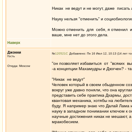
Никак не ведут и не могут, даже писать 
Науку нельзя "отменить" и социобиологи
Можно отменить для себя, я отменил и
ваше, мне нет до этого дела.
Наверх
Джонни
№
120521
Добавлено: Пн 16 Июл 12, 10:13 (14 лет то
Гость
"он позволяет избавиться от "всяких в
Откуда: Moscow
-а концепции Махамудры и Дзогчен? - т
"Никак не ведут"
Человек который в своем обыденном созна
вокруг уже давно поняли, что она круглая
представить себе практика Дхармы, дос
квантовая механика, хотябы на любительс
буду. Я например знаю что Далай Лама 
науку в западном понимании ключом к 
научные достижения никак не мешают, а
мракобесием.