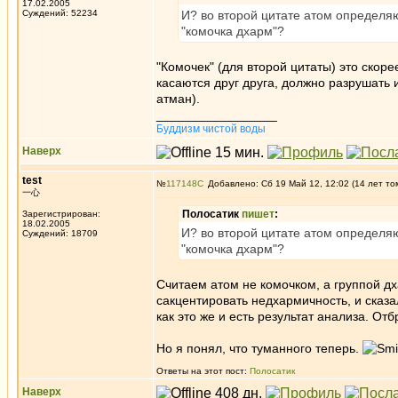
17.02.2005
Суждений: 52234
И? во второй цитате атом определя
"комочка дхарм"?
"Комочек" (для второй цитаты) это скоре
касаются друг друга, должно разрушать
атман).
_________________
Буддизм чистой воды
Наверх
test
№
117148
Добавлено: Сб 19 Май 12, 12:02 (14 лет то
一心
Полосатик
пишет
:
Зарегистрирован:
18.02.2005
И? во второй цитате атом определя
Суждений: 18709
"комочка дхарм"?
Считаем атом не комочком, а группой дха
сакцентировать недхармичность, и сказал
как это же и есть результат анализа. О
Но я понял, что туманного теперь.
Ответы на этот пост:
Полосатик
Наверх