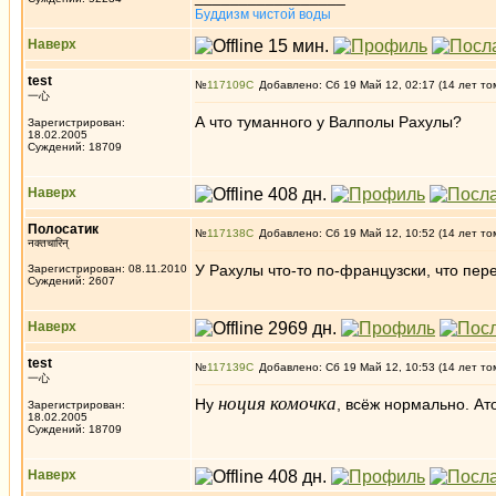
Буддизм чистой воды
Наверх
test
№
117109
Добавлено: Сб 19 Май 12, 02:17 (14 лет то
一心
А что туманного у Валполы Рахулы?
Зарегистрирован:
18.02.2005
Суждений: 18709
Наверх
Полосатик
№
117138
Добавлено: Сб 19 Май 12, 10:52 (14 лет то
नक्तचारिन्
У Рахулы что-то по-французски, что перев
Зарегистрирован: 08.11.2010
Суждений: 2607
Наверх
test
№
117139
Добавлено: Сб 19 Май 12, 10:53 (14 лет то
一心
ноция комочка
Ну
, всёж нормально. Ат
Зарегистрирован:
18.02.2005
Суждений: 18709
Наверх