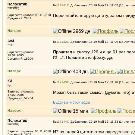
Полосатик
№
117141
Добавлено: Сб 19 Май 12, 11:02 (14 лет то
नक्तचारिन्
Перечитайте вторую цитату, зачем прид
Зарегистрирован: 08.11.2010
Суждений: 2607
Наверх
test
№
117142
Добавлено: Сб 19 Май 12, 11:09 (14 лет то
一心
Прочитал и сноску 126 и еще 61 раз пер
Зарегистрирован:
18.02.2005
to
...". Поищите это фразу, да.
Суждений: 18709
Наверх
КИ
№
117143
Добавлено: Сб 19 Май 12, 11:18 (14 лет то
3Д
Зарегистрирован:
Может быть такой смысл: (думать, что) ат
17.02.2005
_________________
Суждений: 52234
Буддизм чистой воды
Наверх
Полосатик
№
117144
Добавлено: Сб 19 Май 12, 11:23 (14 лет то
नक्तचारिन्
И? во второй цитате атом определяют д
Зарегистрирован: 08.11.2010
Суждений: 2607