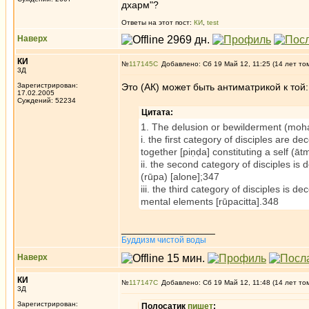
дхарм"?
Ответы на этот пост:
КИ
,
test
Наверх
КИ
№
117145
Добавлено: Сб 19 Май 12, 11:25 (14 лет то
3Д
Зарегистрирован:
Это (АК) может быть антиматрикой к той:
17.02.2005
Суждений: 52234
Цитата:
1. The delusion or bewilderment (moha,
i. the first category of disciples are d
together [piṇḍa] constituting a self (ā
ii. the second category of disciples is 
(rūpa) [alone];347
iii. the third category of disciples is d
mental elements [rūpacitta].348
_________________
Буддизм чистой воды
Наверх
КИ
№
117147
Добавлено: Сб 19 Май 12, 11:48 (14 лет то
3Д
Зарегистрирован:
Полосатик
пишет
: