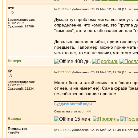
test
№
117149
Добавлено: Сб 19 Май 12, 12:18 (14 лет то
一心
Думаю тут проблема могла возникнуть т
Зарегистрирован:
18.02.2005
определение, что комочек, это "группа 
Суждений: 18709
"комочек", это и есть обозначение для "г
Довольно частая ошибка, принятия резуль
предмета. Например, можно принимать оп
чего-то нет, то это не значит, что этого 
Наверх
КИ
№
117150
Добавлено: Сб 19 Май 12, 12:26 (14 лет то
3Д
Зарегистрирован:
Может быть и такой смысл, что "знает п
17.02.2005
от нее, и не имеет ее). Сама фраза "зна
Суждений: 52234
не собственно знание про нее.
_________________
Буддизм чистой воды
Ответы на этот пост:
КИ
Наверх
Полосатик
№
117153
Добавлено: Сб 19 Май 12, 12:45 (14 лет то
नक्तचारिन्