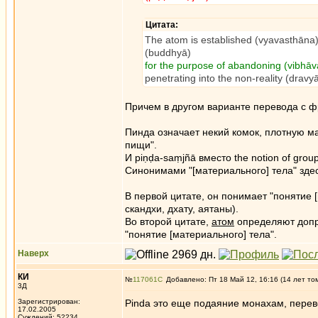
Цитата:
The atom is established (vyavasthāna)
(buddhyā)
for the purpose of abandoning (vibhā
penetrating into the non-reality (dravy
Причем в другом варианте перевода с фр. 
Пинда означает некий комок, плотную ма
пищи".
И piṇḍa-saṃjñā вместо the notion of grou
Синонимами "[материального] тела" зде
В первой цитате, он понимает "понятие 
скандхи, дхату, аятаны).
Во второй цитате,
атом
определяют допр
"понятие [материального] тела".
Наверх
КИ
№
117061
Добавлено: Пт 18 Май 12, 16:16 (14 лет то
3Д
Зарегистрирован:
Pinda это еще подаяние монахам, перево
17.02.2005
_________________
Суждений: 52234