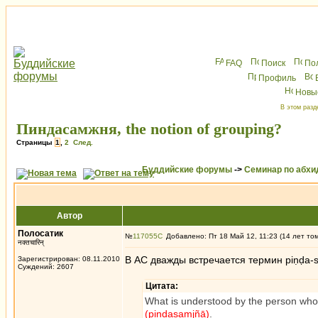
FAQ
Поиск
По
Профиль
Новы
В этом разд
Пиндасамжня, the notion of grouping?
Страницы
1
,
2
След.
Буддийские форумы
->
Семинар по абх
Автор
Полосатик
№
117055
Добавлено: Пт 18 Май 12, 11:23 (14 лет то
नक्तचारिन्
В АС дважды встречается термин piṇḍa-
Зарегистрирован: 08.11.2010
Суждений: 2607
Цитата:
What is understood by the person who
(piṇḍasaṃjñā)
.