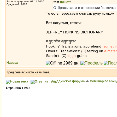
Зарегистрирован: 08.11.2010
test
пишет
:
Суждений: 2607
Отбрасываем в отношении 'комочка
То есть перестаем считать рупу комком
Вот нагуглил, кстати:
JEFFREY HOPKINS DICTIONARY
གཟུང་འཛིན་བཟུང་ཟུངས་
Hopkins' Translations: apprehend
[somethi
Others' Translations: {C}seizing on
a mater
Sanskrit: {C}
piṇḍa
-grāha
Наверх
Тред сейчас никто не читает.
Буддийские форумы
->
Семинар по абх
Страница
1
из
2