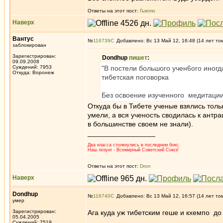
Ответы на этот пост:
Гьялпо
Наверх
Вантус
№
116739
Добавлено: Вс 13 Май 12, 16:48 (14 лет то
заблокирован
Зарегистрирован:
Dondhup
пишет
:
09.09.2008
Суждений: 7953
"В постели большого учен6ого иногд
Откуда: Воронеж
тибетская поговорка
Без освоение изученного медитации 
Откуда бы в Тибете ученые взялись толь
умели, а вся ученость сводилась к антра
в большинстве своем не знали).
_________________
Два класса столкнулись в последнем бою;
Наш лозунг - Всемирный Советский Союз!
Ответы на этот пост:
Dron
Наверх
Dondhup
№
116740
Добавлено: Вс 13 Май 12, 16:57 (14 лет то
умер
Зарегистрирован:
Ага куда уж тибетским геше и кхемпо до
05.04.2005
_________________
Суждений: 7519