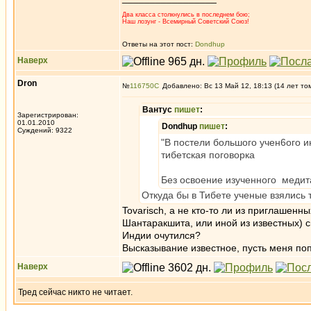
Два класса столкнулись в последнем бою;
Наш лозунг - Всемирный Советский Союз!
Ответы на этот пост:
Dondhup
Наверх
Dron
№
116750
Добавлено: Вс 13 Май 12, 18:13 (14 лет то
Вантус
пишет
:
Зарегистрирован:
01.01.2010
Dondhup
пишет
:
Суждений: 9322
"В постели большого учен6ого и
тибетская поговорка
Без освоение изученного медита
Откуда бы в Тибете ученые взялись 
Tovarisch, а не кто-то ли из приглашенн
Шантаракшита, или иной из известных) с
Индии очутился?
Высказывание известное, пусть меня по
Наверх
Тред сейчас никто не читает.