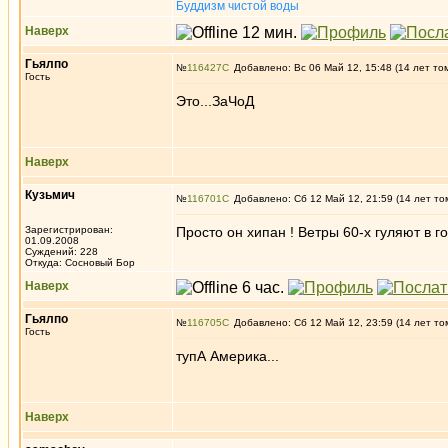
Буддизм чистой воды
Наверх
Гьялпо
№
116427
Добавлено: Вс 06 Май 12, 15:48 (14 лет то
Гость
Это...ЗаЧоД
Наверх
Кузьмич
№
116701
Добавлено: Сб 12 Май 12, 21:59 (14 лет то
Зарегистрирован:
Просто он хипан ! Ветры 60-х гуляют в го
01.09.2008
Суждений: 228
Откуда: Сосновый Бор
Наверх
Гьялпо
№
116705
Добавлено: Сб 12 Май 12, 23:59 (14 лет то
Гость
тупА Америка...
Наверх