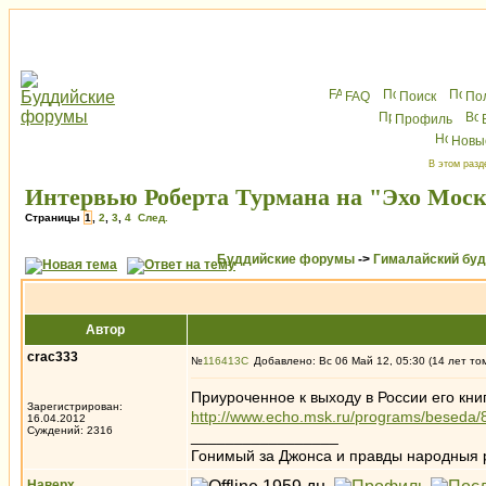
FAQ
Поиск
По
Профиль
Новы
В этом разд
Интервью Роберта Турмана на "Эхо Мос
Страницы
1
,
2
,
3
,
4
След.
Буддийские форумы
->
Гималайский бу
Автор
crac333
№
116413
Добавлено: Вс 06 Май 12, 05:30 (14 лет то
Приуроченное к выходу в России его кн
Зарегистрирован:
http://www.echo.msk.ru/programs/beseda/
16.04.2012
Суждений: 2316
_________________
Гонимый за Джонса и правды народныя 
Наверх