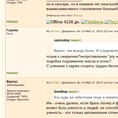
Откуда: СПб
ни в сансаре, ни в нирване нет реально
взаимозависимого становления безоши
Ответы на этот пост:
Вантус
Наверх
Гьялпо
№
116744
Добавлено: Вс 13 Май 12, 18:01 (14 лет то
Гость
samsoboy
пишет
:
Верно, так всегда было. И следовател
позыв к смирению?непротивление "злу н
подобна подливанию масла в огонь?
С учением о карме спорить трудно-бесп
Наверх
Вантус
№
116746
Добавлено: Вс 13 Май 12, 18:07 (14 лет то
заблокирован
Зарегистрирован:
Dondhup
пишет
:
09.09.2008
Суждений: 7953
Ага куда уж тибетским геше и кхемп
Откуда: Воронеж
Им - очень далеко, если брать логику и 
может быть ученость у людей, не спосо
ученость - это только запоминание соте
_________________