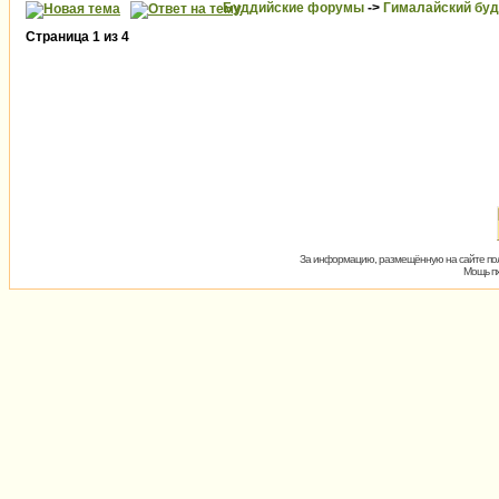
Буддийские форумы
->
Гималайский бу
Страница
1
из
4
За информацию, размещённую на сайте пол
Мощь пх