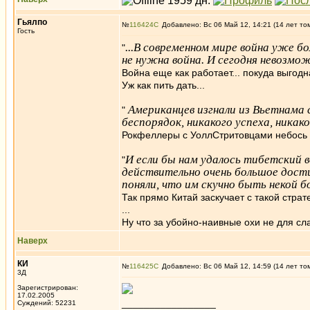
Гьялпо
№
116424
Добавлено: Вс 06 Май 12, 14:21 (14 лет то
Гость
...В современном мире война уже бо
"
не нужна война. И сегодня невозмож
Война еще как работает... покуда выго
Уж как пить дать...
Американцев изгнали из Вьетнама 
"
беспорядок, никакого успеха, никак
Рокфеллеры с УоллСтритовцами небось с
И если бы нам удалось тибетский 
"
действительно очень большое дости
поняли, что им скучно быть некой 
Так прямо Китай заскучает с такой страт
...
Ну что за убойно-наивные охи не для с
Наверх
КИ
№
116425
Добавлено: Вс 06 Май 12, 14:59 (14 лет то
3Д
Зарегистрирован:
17.02.2005
_________________
Суждений: 52231