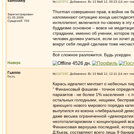
samsoboy
№
116707
Добавлено: Вс 13 Май 12, 00:23 (14 лет то
Thurman совершенно прав, в войне не б
Зарегистрирован:
напоминают ситуацию конца шестидесяты
01.05.2009
Суждений: 703
интеллигент, включился по-своему в эту 
буддизме основное – вовсе не медитация
страдании, именно об учении, которое 
человек должен учиться, если он хочет д
вокруг себя людей сделаем тоже несчас
_________________
Всё сложное разложится. Будь усерден.
Наверх
Гьялпо
№
116719
Добавлено: Вс 13 Май 12, 12:11 (14 лет то
Гость
Карась идеалист мечтает о небесных пиро
" Финансовый фашизм - точное определ
паразитов - не более 1% населения - с
остальных голодными, нищими, бесправн
зреющего нового мирового порядка кате
вылупился из кокона «либеральной демо
даже весьма ограниченной «демократии
неототалитаризмом с концентрацией все
Финансовая верхушка последней, котору
Д.Кьеза, составляют всего лишь 9 банк