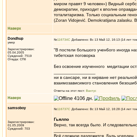
миром правят 9 человек») Видный сербс
демократии, приходит к вполне оправдан
тоталитаризма. Только социальным гено
(Zoran Vidojević. Demokratijana zalasku. 
Наверх
Dondhup
№
116734
Добавлено: Вс 13 Май 12, 16:13 (14 лет то
умер
Зарегистрирован:
"В постели большого учен6ого иногда на
05.04.2005
тибетская поговорка
Суждений: 7519
Откуда: СПб
Без освоение изученного медитации оста
_________________
ни в сансаре, ни в нирване нет реально
взаимозависимого становления безоши
Ответы на этот пост:
Вантус
Наверх
samsoboy
№
116737
Добавлено: Вс 13 Май 12, 16:28 (14 лет то
Гьялпо
Зарегистрирован:
Верно, так всегда было. И следовательно,
01.05.2009
Суждений: 703
_________________
Всё сложное разложится. Будь усерден.