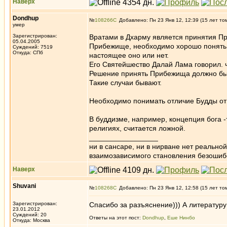
Наверх
Dondhup
№
108266
Добавлено: Пн 23 Янв 12, 12:39 (15 лет то
умер
Зарегистрирован:
Вратами в Дхарму является принятия П
05.04.2005
Прибежище, необходимо хорошо понять 
Суждений: 7519
Откуда: СПб
настоящее оно или нет.
Его Святейшество Далай Лама говорил.
Решение принять Прибежища должно быть
Такие случаи бывают.
Необходимо понимать отличие Будды от 
В буддизме, например, концепция бога -
религиях, считается ложной.
_________________
ни в сансаре, ни в нирване нет реально
взаимозависимого становления безоши
Наверх
Shuvani
№
108268
Добавлено: Пн 23 Янв 12, 12:58 (15 лет то
Зарегистрирован:
Спасибо за разъяснение))) А литературу
23.01.2012
Суждений: 20
Ответы на этот пост:
Dondhup
,
Еше Нинбо
Откуда: Москва