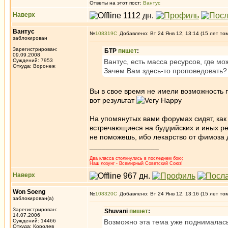
Ответы на этот пост:
Вантус
Наверх
Вантус
№
108319
Добавлено: Вт 24 Янв 12, 13:14 (15 лет то
заблокирован
Зарегистрирован:
БТР
пишет
:
09.09.2008
Суждений: 7953
Вантус, есть масса ресурсов, где мо
Откуда: Воронеж
Зачем Вам здесь-то проповедовать
Вы в свое время не имели возможность п
вот результат
На упомянутых вами форумах сидят, как 
встречающиеся на буддийских и иных ре
не поможешь, ибо лекарство от фимоза 
_________________
Два класса столкнулись в последнем бою;
Наш лозунг - Всемирный Советский Союз!
Наверх
Won Soeng
№
108320
Добавлено: Вт 24 Янв 12, 13:16 (15 лет то
заблокирован(а)
Зарегистрирован:
Shuvani
пишет
:
14.07.2006
Суждений: 14466
Возможно эта тема уже поднималась
Откуда: Королев