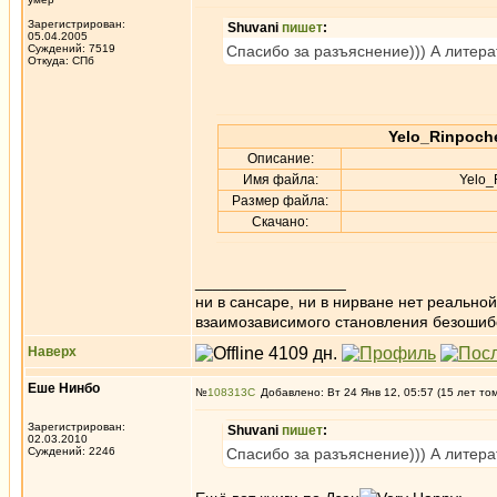
Зарегистрирован:
Shuvani
пишет
:
05.04.2005
Суждений: 7519
Спасибо за разъяснение))) А литера
Откуда: СПб
Yelo_Rinpoch
Описание:
Имя файла:
Yelo_
Размер файла:
Скачано:
_________________
ни в сансаре, ни в нирване нет реально
взаимозависимого становления безоши
Наверх
Еше Нинбо
№
108313
Добавлено: Вт 24 Янв 12, 05:57 (15 лет то
Зарегистрирован:
Shuvani
пишет
:
02.03.2010
Суждений: 2246
Спасибо за разъяснение))) А литера