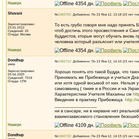
Наверх
Shuvani
№
108270
Добавлено: Пн 23 Янв 12, 13:18 (15 лет то
Зарегистрирован:
То есть грубо говоря мне надо принять 
23.01.2012
чтоб достичь этого просвестления и Сан
Суждений: 20
Откуда: Москва
буддистов, кторые могут обучать вновь 
человека который разъяснит или учителя
Наверх
Dondhup
№
108271
Добавлено: Пн 23 Янв 12, 14:10 (15 лет то
умер
Зарегистрирован:
Хорошо понять кто такой Будда, что тако
05.04.2005
Принимать же Прибежище и учиться Дха
Суждений: 7519
Откуда: СПб
или хотя одной восьмой от них. Нельзя у
самозванец ( такие и в России и на Украи
Характеристики Учителя Махаяны см
htt
Введение в практику Прибежища
http://
_________________
ни в сансаре, ни в нирване нет реально
взаимозависимого становления безоши
Наверх
Dondhup
№
108272
Добавлено: Пн 23 Янв 12, 14:15 (15 лет то
умер