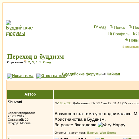
FAQ
Поиск
По
Профиль
Новы
В этом разд
Переход в буддизм
Страницы
1
,
2
,
3
,
4
,
5
След.
Буддийские форумы
->
Чайная
Автор
Shuvani
№
108262
Добавлено: Пн 23 Янв 12, 11:47 (15 лет то
Зарегистрирован:
Возможно эта тема уже поднималась. Ме
23.01.2012
Христианства в Буддизм.
Суждений: 20
Откуда: Москва
За ранее благодарю
Ответы на этот пост:
Вантус
,
Won Soeng