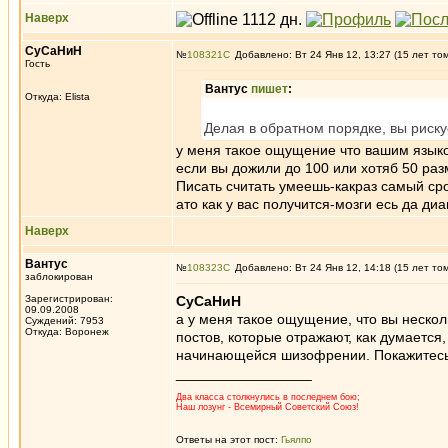
Наверх
СуСаНиН
№
108321
Добавлено: Вт 24 Янв 12, 13:27 (15 лет то
Гость
Вантус
пишет
:
Откуда: Elista
Делая в обратном порядке, вы риск
у меня такое ощущение что вашим язык
если вы дожили до 100 или хотяб 50 раз
Писать считать умеешь-какраз самый сро
ато как у вас получится-мозги есь да ди
Наверх
Вантус
№
108323
Добавлено: Вт 24 Янв 12, 14:18 (15 лет то
заблокирован
Зарегистрирован:
СуСаНиН
09.09.2008
а у меня такое ощущение, что вы нескол
Суждений: 7953
Откуда: Воронеж
постов, которые отражают, как думается
начинающейся шизофрении. Покажитесь п
_________________
Два класса столкнулись в последнем бою;
Наш лозунг - Всемирный Советский Союз!
Ответы на этот пост:
Гьялпо