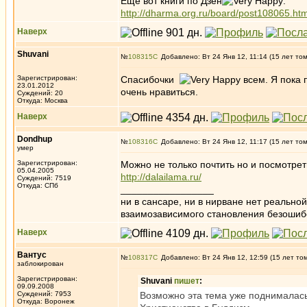
Ещё вот книги по Дзен
:
http://dharma.org.ru/board/post108065.h
Наверх
Shuvani
№
108315
Добавлено: Вт 24 Янв 12, 11:14 (15 лет то
Зарегистрирован:
Спасибочки
всем. Я пока 
23.01.2012
очень нравиться.
Суждений: 20
Откуда: Москва
Наверх
Dondhup
№
108316
Добавлено: Вт 24 Янв 12, 11:17 (15 лет то
умер
Зарегистрирован:
Можно не только почтить но и посмотре
05.04.2005
http://dalailama.ru/
Суждений: 7519
Откуда: СПб
_________________
ни в сансаре, ни в нирване нет реально
взаимозависимого становления безоши
Наверх
Вантус
№
108317
Добавлено: Вт 24 Янв 12, 12:59 (15 лет то
заблокирован
Зарегистрирован:
Shuvani
пишет
:
09.09.2008
Суждений: 7953
Возможно эта тема уже поднималась
Откуда: Воронеж