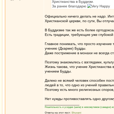
Христианства в Буддизм.
За ранее благодарю
Официально ничего делать не надо. Инт
Христианской церкви, по сути, Вы отлуч
В Буддизме так же есть более ортодокса
Есть традиции, требующие уже глубокой
Главное понимать, что просто изучение 
учению (Дхарме) Будды.
Даже пострижение в монахи не всегда ст
Поэтому знакомьтесь с взглядами, культ
Жизнь такова, что учение Христианства 
учением Будды.
Далеко не всякий человек способен пост
людей в то, что одно из учений правильно
Поэтому есть много религиозных споров
Нет нужды противоставлять одно другому
_________________
Решительность и усердие (шила) в невозмутимом (самадхи) ис
Ответы на этот пост:
Shuvani