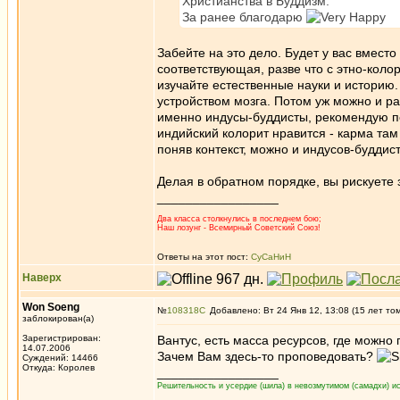
Христианства в Буддизм.
За ранее благодарю
Забейте на это дело. Будет у вас вмест
соответствующая, разве что с этно-колор
изучайте естественные науки и историю.
устройством мозга. Потом уж можно и ра
именно индусы-буддисты, рекомендую п
индийский колорит нравится - карма там 
поняв контекст, можно и индусов-буддист
Делая в обратном порядке, вы рискуете
_________________
Два класса столкнулись в последнем бою;
Наш лозунг - Всемирный Советский Союз!
Ответы на этот пост:
СуСаНиН
Наверх
Won Soeng
№
108318
Добавлено: Вт 24 Янв 12, 13:08 (15 лет то
заблокирован(а)
Зарегистрирован:
Вантус, есть масса ресурсов, где можно 
14.07.2006
Зачем Вам здесь-то проповедовать?
Суждений: 14466
Откуда: Королев
_________________
Решительность и усердие (шила) в невозмутимом (самадхи) ис