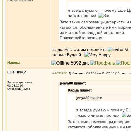
я всегда думаю = почему Еше Цо
читать про них
Зато такие самозванцы,аферисты и м
катаются, оболваненные ими миряне
их истиной последней инстанции.
Почувствуйте разницу...
вы должны с этим покончить
станьте Буддой
Наверх
Еше Нинбо
№
103078
Добавлено: Сб 26 Ноя 11, 07:40 (15 лет то
Зарегистрирован:
jenya80 пишет:
02.03.2010
Суждений: 2246
Карма пишет:
jenya80 пишет:
я всегда думаю = почему Еш
тяжело читать про них
Зато такие самозванцы,аферисты
катаются, оболваненные ими ми