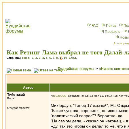
FAQ
Поиск
По
Профиль
Новы
В этом разд
Как Ретинг Лама выбрал не того Далай-л
Страницы
Пред.
1
,
2
,
3
,
4
,
5
,
6
,
7
,
8
,
9
,
10
След.
Буддийские форумы
->
«Ничего святого
Автор
Тибетский
№
102900
Добавлено: Ср 23 Ноя 11, 16:14 (15 лет то
Гость
Мик Браун, "Танец 17 жизней", М.: Откр
Откуда: Moscow
"Какие чувства, спросил я, он испытывает
"политический вопрос"? Вероятно, да.
"На самом деле, - сказал он наконец, - 
жду, так это чтобы он делал то же, что 