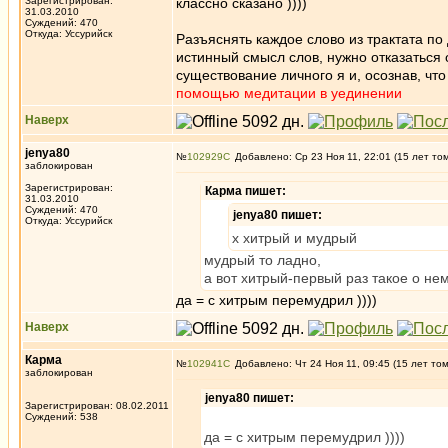
Зарегистрирован:
классно сказано ))))
31.03.2010
Суждений: 470
Откуда: Уссурийск
Разъяснять каждое слово из трактата по
истинный смысл слов, нужно отказаться 
существование личного я и, осознав, чт
помощью медитации в уединении
Наверх
jenya80
№
102929
Добавлено: Ср 23 Ноя 11, 22:01 (15 лет то
заблокирован
Зарегистрирован:
Карма пишет:
31.03.2010
Суждений: 470
jenya80 пишет:
Откуда: Уссурийск
х хитрый и мудрый
мудрый то ладно,
а вот хитрый-первый раз такое о не
да = с хитрым перемудрил ))))
Наверх
Карма
№
102941
Добавлено: Чт 24 Ноя 11, 09:45 (15 лет то
заблокирован
jenya80 пишет:
Зарегистрирован: 08.02.2011
Суждений: 538
да = с хитрым перемудрил ))))