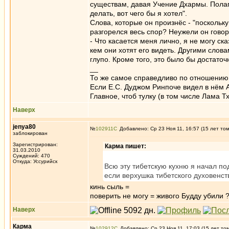
существам, давая Учение Дхармы. Полаг
делать, вот чего бы я хотел".
Слова, которые он произнёс - "поскольку
разгорелся весь спор? Неужели он говор
- Что касается меня лично, я не могу ска
кем они хотят его видеть. Другими слова
глупо. Кроме того, это было бы достаточ
__
То же самое справедливо по отношению 
Если Е.С. Дуджом Ринпоче видел в нём А
Главное, чтоб тулку (в том числе Лама 
Наверх
jenya80
№
102911
Добавлено: Ср 23 Ноя 11, 16:57 (15 лет то
заблокирован
Зарегистрирован:
Карма пишет:
31.03.2010
Суждений: 470
Откуда: Уссурийск
Всю эту тибетскую кухню я начал под
если верхушка тибетского духовенств
кинь сыль =
поверить не могу = живого Будду убили
Наверх
Карма
№
102912
Добавлено: Ср 23 Ноя 11, 17:03 (15 лет то