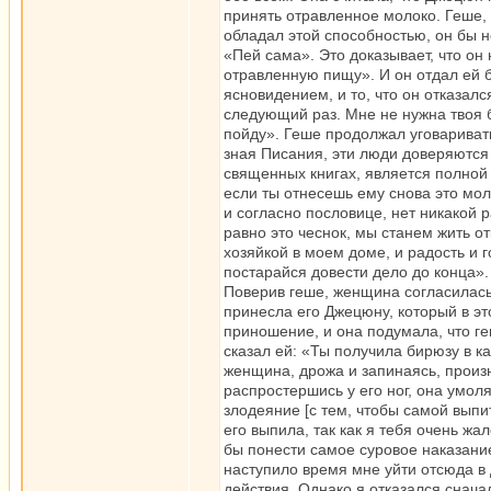
принять отравленное молоко. Геше, 
обладал этой способностью, он бы не
«Пей сама». Это доказывает, что он
отравленную пищу». И он отдал ей б
ясновидением, и то, что он отказалс
следующий раз. Мне не нужна твоя б
пойду». Геше продолжал уговаривать
зная Писания, эти люди доверяются
священных книгах, является полной 
если ты отнесешь ему снова это мол
и согласно пословице, нет никакой 
равно это чеснок, мы станем жить от
хозяйкой в моем доме, и радость и 
постарайся довести дело до конца».
Поверив геше, женщина согласилась
принесла его Джецюну, который в э
приношение, и она подумала, что ге
сказал ей: «Ты получила бирюзу в к
женщина, дрожа и запинаясь, произ
распростершись у его ног, она умол
злодеяние [с тем, чтобы самой выпит
его выпила, так как я тебя очень ж
бы понести самое суровое наказание
наступило время мне уйти отсюда в
действия. Однако я отказался снача