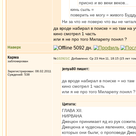
присно и во веки веков...
кинь сыль =
поверить не могу = живого Буд
Ни за что не поверю что вы не чита
да вроде набирал в поиске = но там на у
кино смотрел 1 часть
или я не про того Миларепу понял ?
Наверх
Карма
№
102921
Добавлено: Ср 23 Ноя 11, 18:15 (15 лет то
заблокирован
jenya80 пишет:
Зарегистрирован: 08.02.2011
Суждений: 538
да вроде набирал в поиске = но там 
кино смотрел 1 часть
или я не про того Миларепу понял ?
Цитата:
ГЛАВА XII.
НИРВАНА
Джецюн принимает яд из рук сожите
Джецюна и чудесных явлениях, сви
которых они были; о проповеди Дже