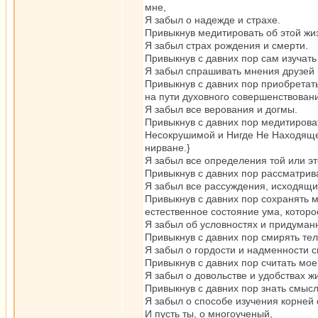
мне,
Я забыл о надежде и страхе.
Привыкнув медитировать об этой жиз
Я забыл страх рождения и смерти.
Привыкнув с давних пор сам изучать
Я забыл спрашивать мнения друзей 
Привыкнув с давних пор приобретат
на пути духовного совершенствован
Я забыл все верования и догмы.
Привыкнув с давних пор медитирова
Несокрушимой и Нигде Не Находящейс
нирване.}
Я забыл все определения той или эт
Привыкнув с давних пор рассматрив
Я забыл все рассуждения, исходящи
Привыкнув с давних пор сохранять 
естественное состояние ума, которо
Я забыл об условностях и придуман
Привыкнув с давних пор смирять тел
Я забыл о гордости и надменности с
Привыкнув с давних пор считать мо
Я забыл о довольстве и удобствах ж
Привыкнув с давних пор знать смысл
Я забыл о способе изучения корней 
И пусть ты, о многоученый,