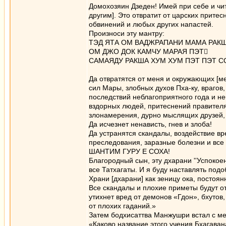
Домохозяин Дзеден! Имей при себе и чит
другим]. Это отвратит от царских притес
обвинений и любых других напастей.
Произноси эту мантру:
ТЭД ЯТА ОМ ВАДЖРАПАНИ МАМА РАК
ОМ ДЖО ДОК КАМЧУ МАРАЯ ПЭТ
САМАЯДУ РАКША ХУМ ХУМ ПЭТ ПЭТ С
Да отвратятся от меня и окружающих [м
сил Мары, злобных духов Пха-ку, врагов
последствий неблагоприятного года и не
вздорных людей, притеснений правителя,
злонамерения, дурно мыслящих друзей, 
Да исчезнет ненависть, гнев и злоба!
Да устранятся скандалы, воздействие в
преследования, заразные болезни и все 
ШАНТИМ ГУРУ Е СОХА!
Благородный сын, эту дхарани ''Успокое
все Татхагаты. И я буду наставлять подо
Храни [дхарани] как зеницу ока, постоянн
Все скандалы и плохие приметы будут о
утихнет вред от демонов «Гдон», бхутов
от плохих гаданий.»
Затем бодхисаттва Манжушри встал с ме
«Каково название этого учения Бхагаван