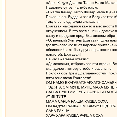
«Арья Кадум Дхарма Тапае Нама Махая
Название сутры на тибетском:
«Пхагпа Камчу Нагпо Шивар Чепа Щечав
Поклоняюсь Будде и всем Бодхисаттвам
Такую речь однажды слышал я:
Бхагаван находился как-то в местности
окружением. В это время некий домохоз
свиту и представ пред Бхагаваном обрат
«О, великий Учитель Бхагаван! Если нам
грозить опасности от царских притеснен
обвинений и любых других вражеских кон
напастей, Бхагаван!
На что Бхагаван ответил:
«Домохозяин, отбрось все эти страхи! В
скандалов'', которую тебе и разъясню.
Поклоняюсь Трем Драгоценностям, пок
пяти генезисов Бхагавати!
ОМ НАМО БХАГАВАТЭ АРХАТЭ САМЬЯК
ТЭД ЯТА ОМ МУНЕ МУНЕ МАХА МУНЕ 
САРВА ПУШТИМ ГУРУ САРВА ТАТАГАТ
АТИШТИТЕ
МАМА САРВА РАКША РАКША СОХА
ОМ КАДУМ РАКША ОМ КАМЧУ СОД ТРА
САНА РАКША
ХАРА ХАРА РАКША РАКША СОХА