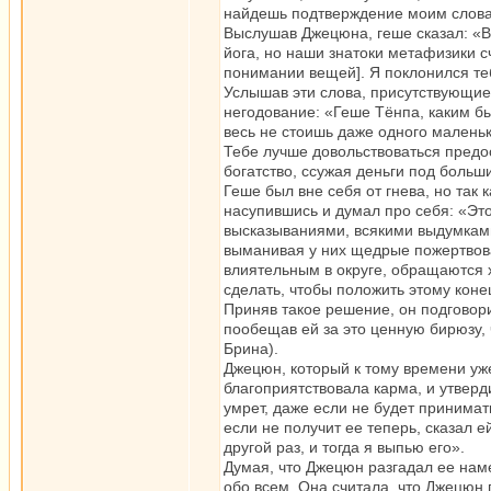
найдешь подтверждение моим словам
Выслушав Джецюна, геше сказал: «Вс
йога, но наши знатоки метафизики сч
понимании вещей]. Я поклонился те
Услышав эти слова, присутствующие 
негодование: «Геше Тёнпа, каким бы
весь не стоишь даже одного маленьк
Тебе лучше довольствоваться предо
богатство, ссужая деньги под больши
Геше был вне себя от гнева, но так 
насупившись и думал про себя: «Эт
высказываниями, всякими выдумкам
выманивая у них щедрые пожертвова
влиятельным в округе, обращаются х
сделать, чтобы положить этому коне
Приняв такое решение, он подговор
пообещав ей за это ценную бирюзу, 
Брина).
Джецюн, который к тому времени уж
благоприятствовала карма, и утверд
умрет, даже если не будет принимат
если не получит ее теперь, сказал е
другой раз, и тогда я выпью его».
Думая, что Джецюн разгадал ее наме
обо всем. Она считала, что Джецюн 