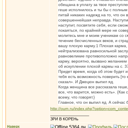
обещана в уплату за твое преступлен
геше исполнилось и ты бы с полным 
питай никаких надежд на то, что он
совершеннейшая неправда. Наступит 
наступит, посвятите себя, если смо
покаяться, по крайней мере не сов
молитесь мне и моим ученикам со с
течение бесчисленных веков, и стра
вашу плохую карму.1 Плохая карма, 
нейтрализована равносильной заслуг
равновеликие противоположно напр
карму, вероятно, вызвано желанием
об искуплении плохой кармы на с. 3
Придет время, когда об этом будет и
тебя есть возможность поверить [то 
сказал». И Джецюн выпил яд.
Когда женщина все рассказала геше,
все, что варится, можно есть». {Как 
всему, что говорят.}
Главное, что он выпил яд. А сейчас 
http://oum.ru/index.php?option=com_cont
_________________
ЗРИ В КОРЕНь
Наверх