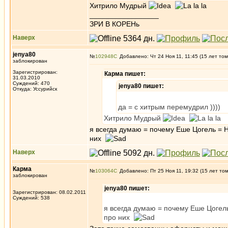
Хитрило Мудрый
_________________
ЗРИ В КОРЕНь
Наверх
jenya80
№
102948
Добавлено: Чт 24 Ноя 11, 11:45 (15 лет том
заблокирован
Зарегистрирован:
Карма пишет:
31.03.2010
Суждений: 470
jenya80 пишет:
Откуда: Уссурийск
да = с хитрым перемудрил ))))
Хитрило Мудрый
я всегда думаю = почему Еше Цогель = Н
них
Наверх
Карма
№
103064
Добавлено: Пт 25 Ноя 11, 19:32 (15 лет то
заблокирован
jenya80 пишет:
Зарегистрирован: 08.02.2011
Суждений: 538
я всегда думаю = почему Еше Цогель
про них