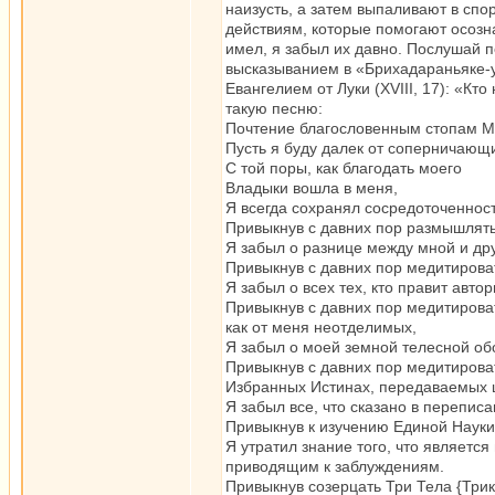
наизусть, а затем выпаливают в спо
действиям, которые помогают осозна
имел, я забыл их давно. Послушай п
высказыванием в «Брихадараньяке-уп
Евангелием от Луки (XVIII, 17): «Кт
такую песню:
Почтение благословенным стопам М
Пусть я буду далек от соперничающи
С той поры, как благодать моего
Владыки вошла в меня,
Я всегда сохранял сосредоточенност
Привыкнув с давних пор размышлять
Я забыл о разнице между мной и др
Привыкнув с давних пор медитирова
Я забыл о всех тех, кто правит авто
Привыкнув с давних пор медитирова
как от меня неотделимых,
Я забыл о моей земной телесной об
Привыкнув с давних пор медитирова
Избранных Истинах, передаваемых 
Я забыл все, что сказано в перепис
Привыкнув к изучению Единой Науки
Я утратил знание того, что является
приводящим к заблуждениям.
Привыкнув созерцать Три Тела {Три