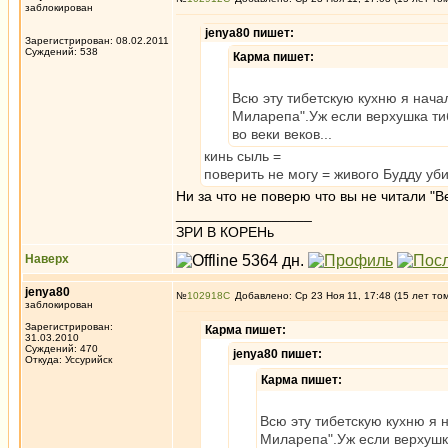
заблокирован
jenya80 пишет:
Зарегистрирован: 08.02.2011
Суждений: 538
Карма пишет:
Всю эту тибетскую кухню я начал
Миларепа".Уж если верхушка тиб
во веки веков...
кинь сыль =
поверить не могу = живого Будду у
Ни за что не поверю что вы не читали "
_________________
ЗРИ В КОРЕНь
Наверх
jenya80
№
102918
Добавлено: Ср 23 Ноя 11, 17:48 (15 лет то
заблокирован
Зарегистрирован:
Карма пишет:
31.03.2010
Суждений: 470
jenya80 пишет:
Откуда: Уссурийск
Карма пишет:
Всю эту тибетскую кухню я н
Миларепа".Уж если верхушка