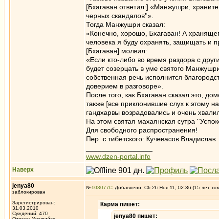
[Бхагаван ответил:] «Манжушри, храните 
черных скандалов''».
Тогда Манжушри сказал:
«Конечно, хорошо, Бхагаван! А хранящег
человека я буду охранять, защищать и п
[Бхагаван] молвил:
«Если кто-либо во время раздора с други
будет созерцать в уме святого Манжушри,
собственная речь исполнится благородст
доверием в разговоре».
После того, как Бхагаван сказал это, до
также [все приклонившие слух к этому н
гандхарвы возрадовались и очень хвали
На этом святая махаянская сутра ''Успок
Для свободного распространения!
Пер. с тибетского: Кучевасов Владислав
_________________
www.dzen-portal.info
Наверх
jenya80
№
103077
Добавлено: Сб 26 Ноя 11, 02:36 (15 лет то
заблокирован
Зарегистрирован:
Карма пишет:
31.03.2010
Суждений: 470
jenya80 пишет:
Откуда: Уссурийск