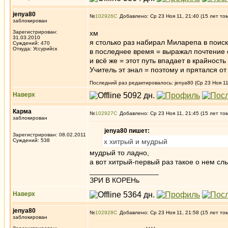
jenya80
№
102926
Добавлено: Ср 23 Ноя 11, 21:40 (15 лет то
заблокирован
Зарегистрирован:
хм
31.03.2010
я столько раз набирал Миларепа в поиск
Суждений: 470
Откуда: Уссурийск
в последнее время = выражал почтение 
и всё же = этот путь впадает в крайность
Учитель эт знал = поэтому и прятался от
Последний раз редактировалось: jenya80 (Ср 23 Ноя 11
Наверх
Карма
№
102927
Добавлено: Ср 23 Ноя 11, 21:45 (15 лет то
заблокирован
jenya80 пишет:
Зарегистрирован: 08.02.2011
Суждений: 538
х хитрый и мудрый
мудрый то ладно,
а вот хитрый-первый раз такое о нем сл
_________________
ЗРИ В КОРЕНь
Наверх
jenya80
№
102928
Добавлено: Ср 23 Ноя 11, 21:58 (15 лет то
заблокирован