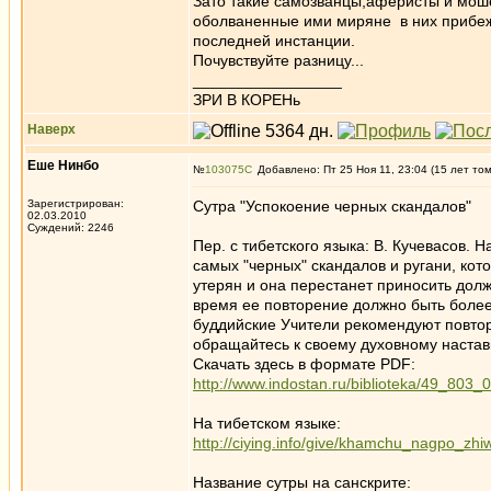
Зато такие самозванцы,аферисты и мошен
оболваненные ими миряне в них прибеж
последней инстанции.
Почувствуйте разницу...
_________________
ЗРИ В КОРЕНь
Наверх
Еше Нинбо
№
103075
Добавлено: Пт 25 Ноя 11, 23:04 (15 лет то
Зарегистрирован:
Сутра "Успокоение черных скандалов"
02.03.2010
Суждений: 2246
Пер. с тибетского языка: В. Кучевасов. 
самых "черных" скандалов и ругани, ко
утерян и она перестанет приносить дол
время ее повторение должно быть более
буддийские Учители рекомендуют повтор
обращайтесь к своему духовному настав
Скачать здесь в формате PDF:
http://www.indostan.ru/biblioteka/49_803_0
На тибетском языке:
http://ciying.info/give/khamchu_nagpo_zhi
Название сутры на санскрите: