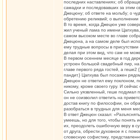
последних наставлениях; об обраще
самадхи и последовавших за этим с
Джецюну; об ответе на мольбу; о чу
обретению реликвий; о выполнении
В то время, когда Джецюн уже совер
жил ученый лама по имени Цапхува,
самом высоком месте во главе собра
Джецюна, а на самом деле был испол
ему трудные вопросы в присутствии
делая при этом вид, что сам не мож
В первом осеннем месяце в год дере
устроен большой свадебный пир, на
главе первого ряда гостей, а геше2
пандит.} Цапхува был посажен рядом
Джецюн не ответил ему поклоном, по
никому, кроме своего гуру. И сейчас
Сильно уязвленный, геше подумал пр
он не соизволил ответить на приветс
достав книгу по философии, он обр
разобраться в трудных для меня мес
В ответ Джецюн сказал: «Разъяснять
умеешь, но для того, чтобы понять 
их, преодолеть ошибочную веру в су
от друга, обрести духовное я с пом
словесную софистику, представленн