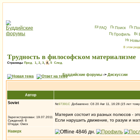
FAQ
Поиск
По
Профиль
Новы
В этом разд
Tрудность в философском материализме
Страницы
Пред.
1
,
2
,
3
,
4
,
5
След.
Буддийские форумы
->
Дискуссии
Автор
Soviet
№
97391
Добавлено: Сб 20 Авг 11, 16:28 (15 лет тому
Материя состоит из разных полюсов - э
Зарегистрирован: 19.07.2011
Если нарушить движение, то разум и ма
Суждений: 6
Откуда: Омск
Наверх