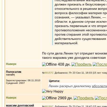
Последовательный материалист, 
должен признать и безусловную 
относительного в решении вопр
вопроса философии материя про
сознания, — указывал Ленин, — 
области: в данном случае исключ
признать первичным и что втори
противоположения несомненна» (
против стирания этой противопо
действительного существования 
материальной.
По сути дела Ленин тут отрицает монизм
такого маразма уже доходила советская 
Наверх
Полосатик
№
99157
Добавлено: Пт 23 Сен 11, 16:03 (15 лет том
नक्तचारिन्
Зарегистрирован: 08.11.2010
Цитата:
Суждений: 2607
Ленин раскрыл диалектику
абсолютн
Наверх
максим дентовский
№
99160
Добавлено: Пт 23 Сен 11, 16:47 (15 лет том