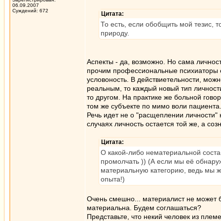
06.09.2007
Суждений: 672
Цитата:
То есть, если обобщить мой тезис, 
природу.
Аспекты - да, возможно. Но сама личнос
прочим профессиональные психиаторы се
условоность. В действиетельности, можн
реальным, то каждый новый тип личности 
то другом. На практике же больной говор
том же субъекте по мимо воли пациента
Речь идет не о "расщеплении личности"
случаях личность остается той же, а со
Цитата:
О какой-либо нематериальной соста
промолчать )) (А если мы её обнаружи
материальную категорию, ведь мы ж
опыта!)
Очень смешно... материалист не может б
материальна. Будем соглашаться?
Представьте, что некий человек из пле