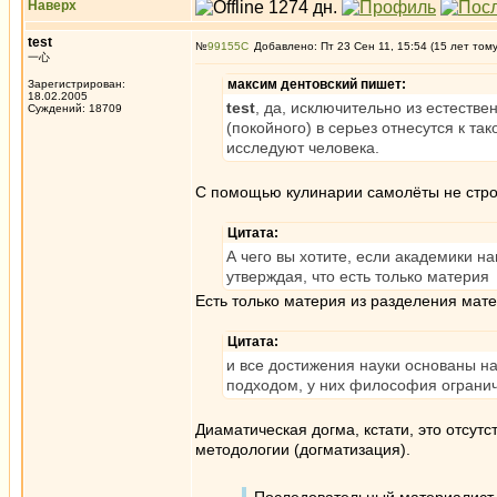
Наверх
test
№
99155
Добавлено: Пт 23 Сен 11, 15:54 (15 лет том
一心
максим дентовский пишет:
Зарегистрирован:
18.02.2005
test
, да, исключительно из естестве
Суждений: 18709
(покойного) в серьез отнесутся к та
исследуют человека.
С помощью кулинарии самолёты не стро
Цитата:
А чего вы хотите, если академики на
утверждая, что есть только материя
Есть только материя из разделения мате
Цитата:
и все достижения науки основаны н
подходом, у них философия огранич
Диаматическая догма, кстати, это отсутс
методологии (догматизация).