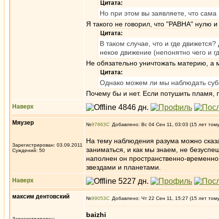
Цитата:
Но при этом вы заявляете, что сама
Я такого не говорил, что "РАВНА" нулю и
Цитата:
В таком случае, что и где движется?
некое движение (непонятно чего и г
Не обязательно уничтожать материю, а 
Цитата:
Однако можем ли мы наблюдать суб
Почему бы и нет. Если потушить пламя, п
Наверх
Мяузер
№
97863
Добавлено: Вс 04 Сен 11, 03:03 (15 лет том
На тему наблюдения разума можно сказа
Зарегистрирован: 03.09.2011
заниматься, и как мы знаем, не безуспе
Суждений: 50
наполнен он пространственно-временной
звездами и планетами.
Наверх
максим дентовский
№
99053
Добавлено: Чт 22 Сен 11, 15:27 (15 лет том
baizhi
Зарегистрирован: