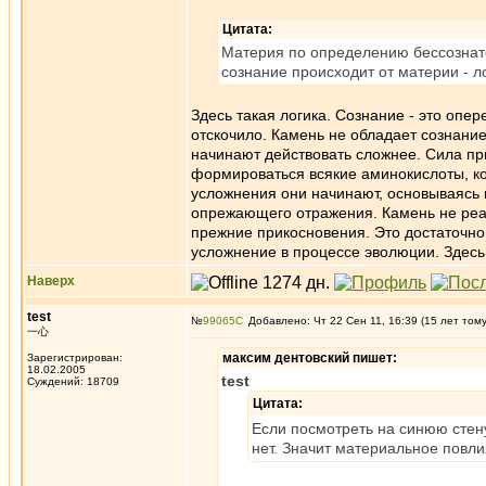
Цитата:
Материя по определению бессознате
сознание происходит от материи - л
Здесь такая логика. Сознание - это опе
отскочило. Камень не обладает сознан
начинают действовать сложнее. Сила пр
формироваться всякие аминокислоты, к
усложнения они начинают, основываясь 
опрежающего отражения. Камень не реаг
прежние прикосновения. Это достаточно
усложнение в процессе эволюции. Здесь
Наверх
test
№
99065
Добавлено: Чт 22 Сен 11, 16:39 (15 лет том
一心
максим дентовский пишет:
Зарегистрирован:
18.02.2005
test
Суждений: 18709
Цитата:
Если посмотреть на синюю стену
нет. Значит материальное повли