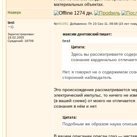
материальных объектах.
Наверх
test
№
99105
Добавлено: Пт 23 Сен 11, 09:08 (15 лет том
一心
максим дентовский пишет:
Зарегистрирован:
18.02.2005
test
Суждений: 18709
Цитата:
Здесь вы рассматриваете содер
сознание кардинально отличаетс
Нет, я говорил не о содержимом соз
сторонний наблюдатель.
Это происхождение рассматривается чер
электрический импульс, то ничего не изм
(в вашей схеме) от моего не отличается
сознания в нём и нет.
Цитата:
Подобным же образом наука описыва
В вашем описании описан глаз — чистая