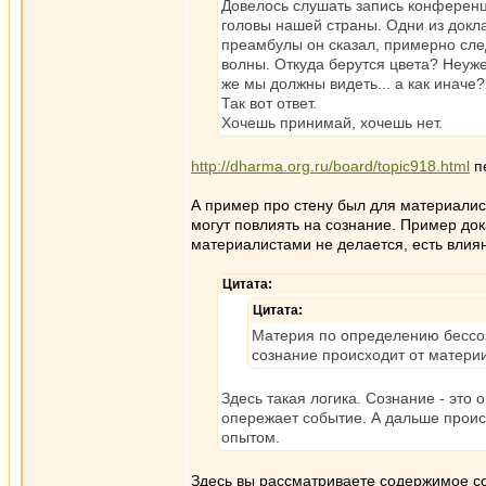
Довелось слушать запись конферен
головы нашей страны. Одни из докла
преамбулы он сказал, примерно след
волны. Откуда берутся цвета? Неуж
же мы должны видеть... а как иначе?
Так вот ответ.
Хочешь принимай, хочешь нет.
http://dharma.org.ru/board/topic918.html
п
А пример про стену был для материалист
могут повлиять на сознание. Пример док
материалистами не делается, есть влия
Цитата:
Цитата:
Материя по определению бессозн
сознание происходит от материи
Здесь такая логика. Сознание - это
опережает событие. А дальше проис
опытом.
Здесь вы рассматриваете содержимое со