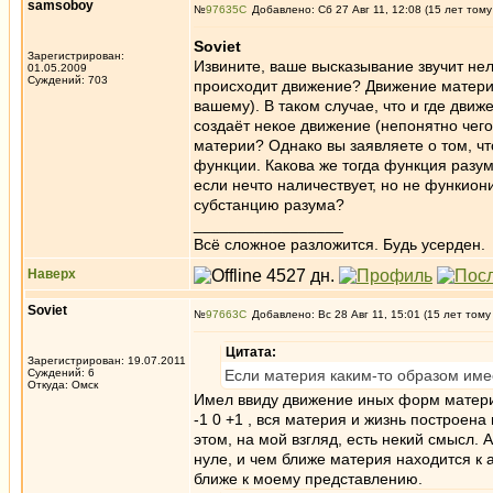
samsoboy
№
97635
Добавлено: Сб 27 Авг 11, 12:08 (15 лет тому
Soviet
Зарегистрирован:
Извините, ваше высказывание звучит нел
01.05.2009
Суждений: 703
происходит движение? Движение материи
вашему). В таком случае, что и где движ
создаёт некое движение (непонятно чего
материи? Однако вы заявляете о том, чт
функции. Какова же тогда функция раз
если нечто наличествует, но не функио
субстанцию разума?
_________________
Всё сложное разложится. Будь усерден.
Наверх
Soviet
№
97663
Добавлено: Вс 28 Авг 11, 15:01 (15 лет тому
Цитата:
Зарегистрирован: 19.07.2011
Суждений: 6
Если материя каким-то образом име
Откуда: Омск
Имел ввиду движение иных форм матер
-1 0 +1 , вся материя и жизнь построена
этом, на мой взгляд, есть некий смысл. 
нуле, и чем ближе материя находится к
ближе к моему представлению.