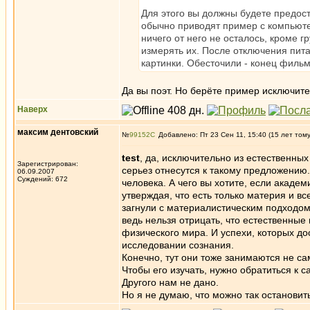
Для этого вы должны будете предос
обычно приводят пример с компьюте
ничего от него не осталось, кроме г
измерять их. После отключения питан
картинки. Обесточили - конец фильм
Да вы поэт. Но берёте пример исключите
Наверх
максим дентовский
№
99152
Добавлено: Пт 23 Сен 11, 15:40 (15 лет том
test
, да, исключительно из естественных
Зарегистрирован:
серьез отнесутся к такому предложению.
06.09.2007
Суждений: 672
человека. А чего вы хотите, если академ
утверждая, что есть только материя и в
загнули с материалистическим подходом
ведь нельзя отрицать, что естественны
физического мира. И успехи, которых до
исследовании сознания.
Конечно, тут они тоже занимаются не са
Чтобы его изучать, нужно обратиться к с
Другого нам не дано.
Но я не думаю, что можно так останови