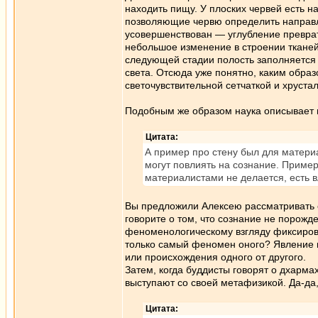
находить пищу. У плоских червей есть на
позволяющие червю определить направле
усовершенствован — углубление преврати
небольшое изменение в строении ткане
следующей стадии полость заполняетс
света. Отсюда уже понятно, каким образ
светочувствительной сетчаткой и хруста
Подобным же образом наука описывает в
Цитата:
А пример про стену был для материа
могут повлиять на сознание. Пример
материалистами не делается, есть 
Вы предложили Алексею рассматривать с
говорите о том, что сознание не порож
феноменологическому взгляду фиксирова
только самый феномен оного? Явление к
или происхождения одного от другого.
Затем, когда буддисты говорят о дхарма
выступают со своей метафизикой. Да-да
Цитата: