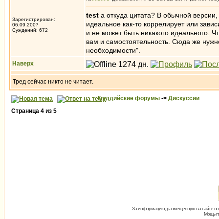
test
а откуда цитата? В обычной версии,
Зарегистрирован:
идеальное как-то коррелирует или завис
06.09.2007
Суждений: 672
и не может быть никакого идеального. Ч
вам и самостоятельность. Сюда же нужн
необходимости".
Наверх
Тред сейчас никто не читает.
Буддийские форумы
->
Дискуссии
Страница
4
из
5
За информацию, размещённую на сайте пол
Мощь пх