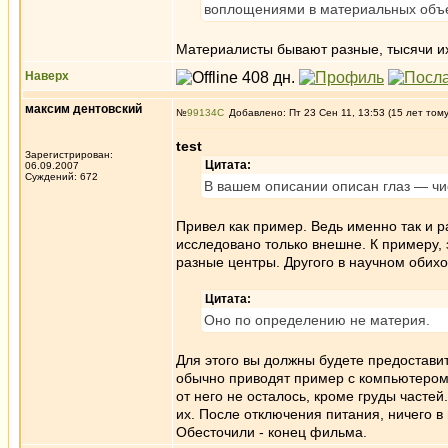
воплощениями в материальных объе
Материалисты бывают разные, тысячи их
Наверх
максим дентовский
№
99134
Добавлено: Пт 23 Сен 11, 13:53 (15 лет том
test
Зарегистрирован:
Цитата:
06.09.2007
Суждений: 672
В вашем описании описан глаз — чи
Привел как пример. Ведь именно так и р
исследовано только внешне. К примеру, 
разные центры. Другого в научном обихо
Цитата:
Оно по определению не материя.
Для этого вы должны будете предостави
обычно приводят пример с компьютером.
от него не осталось, кроме груды часте
их. После отключения питания, ничего в н
Обесточили - конец фильма.