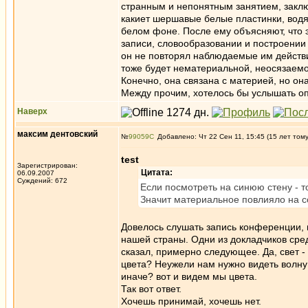
странным и непонятным занятием, заклю
какиет шершавые белые пластинки, водя
белом фоне. После ему объясняют, что 
записи, словообразовании и построении 
он не повторял наблюдаемые им действи
тоже будет нематериальной, неосязаемо
Конечно, она связана с материей, но он
Между прочим, хотелось бы услышать о
Наверх
максим дентовский
№
99059
Добавлено: Чт 22 Сен 11, 15:45 (15 лет том
test
Зарегистрирован:
Цитата:
06.09.2007
Суждений: 672
Если посмотреть на синюю стену - т
Значит материальное повлияло на с
Довелось слушать запись конференции,
нашей страны. Одни из докладчиков сре
сказал, примерно следующее. Да, свет -
цвета? Неужели нам нужно видеть волну
иначе? вот и видем мы цвета.
Так вот ответ.
Хочешь принимай, хочешь нет.