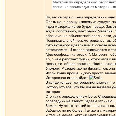
Материя по определению бессознате
сознание происходит от материи - л
Ну, это смотря о чьем определении идет
Опять же, я прошу извлечь из сундука з
идеи материалистов будет проще. Заметь
тогда, собственно, идет речь? Материя,
обозначения объективной реальности, 
Повнимательней присмотревшись, мы обн
субъективного идеализма. В основе всег
встречаемся. И второе заключается в том
"философская категория". Материя - об
То, с чем работает физик, относится к я
греки), т.е. общее понятие. Часто ныне
биологи. Материя же не физика, как они
Чтобы было проще, нужно просто замени
Интересная игра выйдет.
В конце концев, материалист скажет, что
Потому что все, что бы мы не назвали у
материя.
Это как с определением Бога. Спрашиваем
собеседник не атеист. Задаем уточняющи
Земли. Ну что ж, всякий кто признает на
Забавно, но не более. Так же и с материе
И тем не менее, каждый материалист не