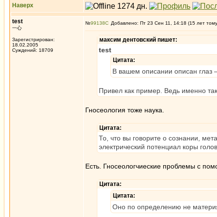
Наверх
test
№
99138
Добавлено: Пт 23 Сен 11, 14:18 (15 лет том
一心
максим дентовский пишет:
Зарегистрирован:
18.02.2005
test
Суждений: 18709
Цитата:
В вашем описании описан глаз 
Привел как пример. Ведь именно так
Гносеология тоже наука.
Цитата:
То, что вы говорите о сознании, ме
электрический потенциал коры голов
Есть. Гносеологчиеские проблемы с по
Цитата:
Цитата:
Оно по определению не матери