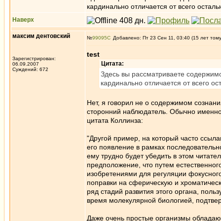
кардинально отличается от всего осталь
Наверх
максим дентовский
№
99095
Добавлено: Пт 23 Сен 11, 03:40 (15 лет том
test
Зарегистрирован:
Цитата:
06.09.2007
Суждений: 672
Здесь вы рассматриваете содержимо
кардинально отличается от всего ос
Нет, я говорил не о содержимом сознани
сторонний наблюдатель. Обычно именно 
цитата Коллинза:
"Другой пример, на который часто ссыла
его появление в рамках последователь
ему трудно будет убедить в этом читате
предположение, что путем естественног
изобретениями для регуляции фокусного
поправки на сферическую и хроматическ
ряд стадий развития этого органа, пол
время молекулярной биологией, подтвер
Даже очень простые организмы обладают 