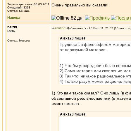
Зарегистрирован: 03.03.2011
Oчень правильно вы сказали!
Суждений: 3393
Откуда: Канада
Наверх
baizhi
№
96683
Добавлено: Чт 28 Июл 11, 21:52 (15 лет том
Гость
Alex123 пишет:
Откуда: Moscow
Tрудность в философском материали
от неразумной материи.
1) Что бы утверждение было верным
2) Сама материя или скопление мат
3) Так что, никакое рациональное у
4) Только разум может рационализи
1) Кто вам такое сказал? Оно лишь (в 
объективной реальностью или (в матема
имеет смысла.
Alex123 пишет: