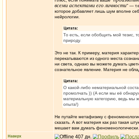
Плюс, если понимать ваше "
всеми аспектами его личности
" — т
которое добавляет лишь шум вполне себ
нейрологии.
Цитата:
То есть, если обобщить мой тезис, 
природу.
Это не так. К примеру, материя характер
перекатываются из одного места сознани
ни света, однако вы можете думать цвет
сознательное явление. Материя не обла
Цитата:
О какой-либо нематериальной соста
промолчать )) (А если мы её обнаружи
материальную категорию, ведь мы ж
опыта!)
Не путайте метафизику с феноменологие
сказать. А вот материя как раз такая шт
мешает вам думать феноменологически
Наверх