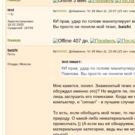
Наверх
test
№
96689
Добавлено: Чт 28 Июл 11, 22:07 (15 лет том
一心
КИ прав, удар по голове манипулирует в
Зарегистрирован:
18.02.2005
Вы просто не поняли мой тезис,
baizhi
.
Суждений: 18709
Наверх
baizhi
№
96699
Добавлено: Чт 28 Июл 11, 22:46 (15 лет том
Гость
test пишет:
Откуда: Moscow
КИ прав, удар по голове манипулиру
Павлова. Вы просто не поняли мой 
Мне кажется, понял. Знаменитый тезис о 
обсуждал именно это)? Но видите ли, п
лишь заглушить его помехами. Когда же 
компьютер, и "сигнал" - в лучшем случае
То есть, если обобщить мой тезис, то л
природу. О какой-либо нематериальной 
промолчать )) (А если мы её обнаружим, и
материальную категорию, ведь мы же мо
опыта!)