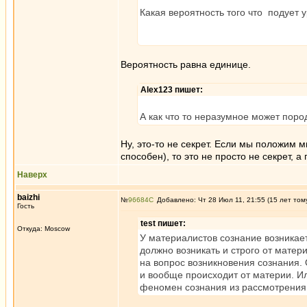
Какая вероятность того что подует 
Вероятность равна единице.
Alex123 пишет:
А как что то неразумное может поро
Ну, это-то не секрет. Если мы положим
способен), то это не просто не секрет, 
Наверх
baizhi
№
96684
Добавлено: Чт 28 Июл 11, 21:55 (15 лет том
Гость
test пишет:
Откуда: Moscow
У материалистов сознание возникает
должно возникать и строго от матер
на вопрос возникновения сознания. 
и вообще происходит от материи. И
феномен сознания из рассмотрения