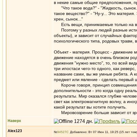
в некие самые общие предположения, п
"Что такое вода?" - "Жидкость, сынок." 
такое вещество?" - "Ну-у... Это материя. 
хрен, сынок..."
Есть вещи, принимаемые только на вер
Поэтому у разных людей разные истины
объекты), и зависит от случайных фактор
психологического типа, родовых травм, в
Объект - материя. Процесс - движение 
движение находятся в очень близком род
движения "нужно место", то, по всей ви
три ипостаси чего-то одного, как реверс
название сами, вы же умные ребята. А к
предмет или явление - сделать первый ш
Короче говоря, принцип совмещения н
дополнительности - это когда одну реа
результаты. Мир оказался глубже челове
свет как электромагнитную волну, а иног
какой результат вы хотите получить.
Мировоззрение больше зависит от зрени
Наверх
Alex123
№
94527
Добавлено: Вт 07 Июн 11, 19:25 (15 лет том