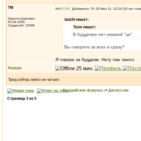
ТМ
№
96729
Добавлено: Пт 29 Июл 11, 12:24 (15 лет том
Зарегистрирован:
baizhi пишет:
05.04.2005
Суждений: 15498
Толя пишет:
В буддизме нет никакой "ци".
Вы говорите за всех и сразу?
Я говорю за буддизм. Нету там такого.
Наверх
Тред сейчас никто не читает.
Буддийские форумы
->
Дискуссии
Страница
3
из
5