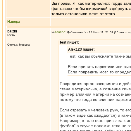
Вы правы. Я, как материалист, гордо зая
фантазиях чтобы ширмочкой задёрнуть эт
только остановили меня от этого.
Наверх
baizhi
№
96686
Добавлено: Чт 28 Июл 11, 21:59 (15 лет том
Гость
test пишет:
Откуда: Moscow
Alex123 пишет:
Test, как вы обьясняете такие э
Если принять наркотики или вып
Если повредить мозг, то опреде
Повредится орган восприятия и дейс
стена материальна, а сознание сине
пример влияния материи на сознани
потому что тогда во влиянии наркоти
Если отрезать у человека руку, то 
(в таком виде как ожидаются) и каки
Например, в теле есть привычка к иг
футбол" в случае поломки тела не в