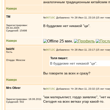
аналогичным традиционным китайским п
Наверх
ТМ
№
96710
Добавлено: Чт 28 Июл 11, 23:16 (15 лет том
Зарегистрирован:
В буддизме нет никакой "ци".
05.04.2005
Суждений: 15498
Наверх
baizhi
№
96712
Добавлено: Чт 28 Июл 11, 23:17 (15 лет том
Гость
Толя пишет:
Откуда: Moscow
В буддизме нет никакой "ци".
Вы говорите за всех и сразу?
Наверх
Mrs Oliver
№
96715
Добавлено: Чт 28 Июл 11, 23:32 (15 лет том
"как матерьялист, гордо заявляю", "нет н
Зарегистрирован: 18.06.2011
Сегодня на всех ветках угар какой-то.
Суждений: 502