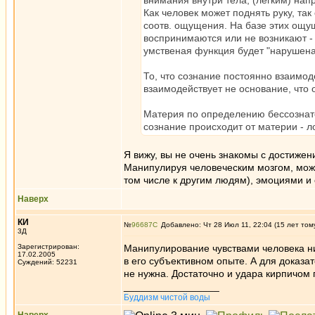
внимания внутри тела, (лёгким) на
Как человек может поднять руку, так
соотв. ощущения. На базе этих ощу
воспринимаются или не возникают - 
умственая функция будет "нарушена
То, что сознание постоянно взаимод
взаимодействует не основание, что 
Материя по определению бессознате
сознание происходит от материи - л
Я вижу, вы не очень знакомы с достижен
Манипулируя человеческим мозгом, можн
том числе к другим людям), эмоциями и
Наверх
КИ
№
96687
Добавлено: Чт 28 Июл 11, 22:04 (15 лет том
3Д
Зарегистрирован:
Манипулирование чувствами человека ник
17.02.2005
в его субъективном опыте. А для доказа
Суждений: 52231
не нужна. Достаточно и удара кирпичом 
_________________
Буддизм чистой воды