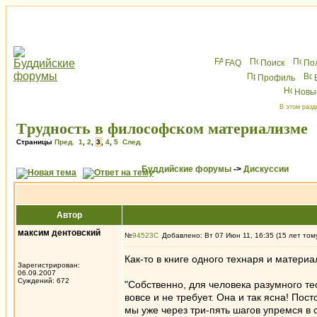
FAQ
Поиск
По
Профиль
Новы
В этом разд
Tрудность в философском материализме
Страницы
Пред.
1
,
2
,
3
,
4
,
5
След.
Буддийские форумы
->
Дискуссии
Автор
максим дентовский
№
94523
Добавлено: Вт 07 Июн 11, 16:35 (15 лет том
Как-то в книге одного технаря и матери
Зарегистрирован:
06.09.2007
Суждений: 672
"Собственно, для человека разумного т
вовсе и не требует. Она и так ясна! Пост
мы уже через три-пять шагов упремся в