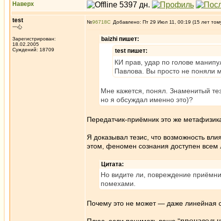
Наверх
test
№
96718
Добавлено: Пт 29 Июл 11, 00:19 (15 лет том
一心
baizhi пишет:
Зарегистрирован:
18.02.2005
Суждений: 18709
test пишет:
КИ прав, удар по голове манипу
Павлова. Вы просто не поняли 
Мне кажется, понял. Знаменитый тез
но я обсуждал именно это)?
Передатчик-приёмник это же метафизика
Я доказывал тезис, что возможность вл
этом, феномен сознания доступен всем 
Цитата:
Но видите ли, повреждение приёмни
помехами.
Почему это не может — даже линейная с
произволь