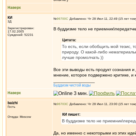
Наверх
КИ
№
96700
Добавлено: Чт 28 Июл 11, 22:49 (15 лет том
3Д
Зарегистрирован:
В буддизме тело не приемник\передатчки
17.02.2005
Суждений: 52231
Цитата:
То есть, если обобщить мой тезис, 
природу. О какой-либо нематериальн
лучше промолчать ))
Все эти выводы есть продукт сознания и
мнение, которое подвержено критике, и 
_________________
Буддизм чистой воды
Наверх
baizhi
№
96703
Добавлено: Чт 28 Июл 11, 23:00 (15 лет том
Гость
КИ пишет:
Откуда: Moscow
В буддизме тело не приемник\переда
Да, но именно с некоторыми из этих ид