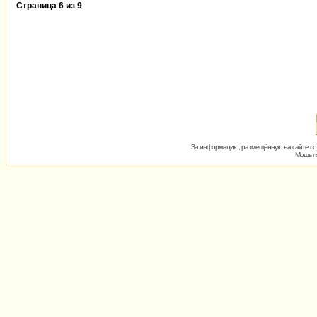
Страница
6
из
9
За информацию, размещённую на сайте пол
Мощь пх