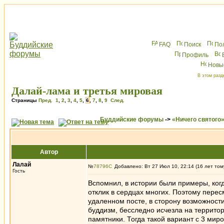
FAQ
Поиск
По
Профиль
Новы
В этом разд
Далай-лама и третья мировая
Страницы
Пред.
1
,
2
,
3
,
4
,
5
,
6
,
7
,
8
,
9
След.
Буддийские форумы
->
«Ничего святого
Автор
Лалай
№
78796
Добавлено: Вт 27 Июл 10, 22:14 (16 лет том
Гость
Вспомнил, в истории были примеры, ког
отклик в сердцах многих. Поэтому пере
удаленном посте, в сторону возможности 
буддизм, бесследно исчезла на территор
памятники. Тогда такой вариант с 3 миро