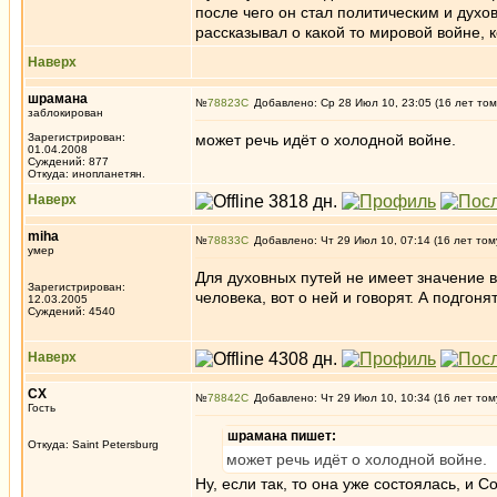
после чего он стал политическим и духов
рассказывал о какой то мировой войне, 
Наверх
шрамана
№
78823
Добавлено: Ср 28 Июл 10, 23:05 (16 лет том
заблокирован
Зарегистрирован:
может речь идёт о холодной войне.
01.04.2008
Суждений: 877
Откуда: инопланетян.
Наверх
miha
№
78833
Добавлено: Чт 29 Июл 10, 07:14 (16 лет том
умер
Для духовных путей не имеет значение 
Зарегистрирован:
человека, вот о ней и говорят. А подгон
12.03.2005
Суждений: 4540
Наверх
СХ
№
78842
Добавлено: Чт 29 Июл 10, 10:34 (16 лет том
Гость
шрамана пишет:
Откуда: Saint Petersburg
может речь идёт о холодной войне.
Ну, если так, то она уже состоялась, и 