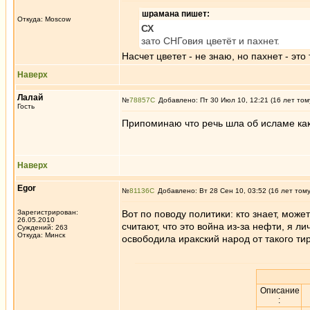
шрамана пишет:
Откуда: Moscow
СХ
зато СНГовия цветёт и пахнет.
Насчет цветет - не знаю, но пахнет - это
Наверх
Лалай
№
78857
Добавлено: Пт 30 Июл 10, 12:21 (16 лет том
Гость
Припоминаю что речь шла об исламе как
Наверх
Egor
№
81136
Добавлено: Вт 28 Сен 10, 03:52 (16 лет том
Зарегистрирован:
Вот по поводу политики: кто знает, може
26.05.2010
считают, что это война из-за нефти, я л
Суждений: 263
Откуда: Минск
освободила иракский народ от такого ти
Описание
: