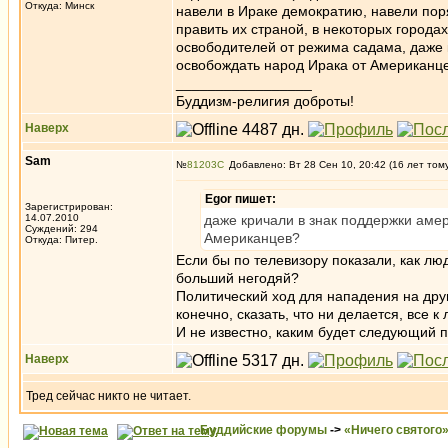
Откуда: Минск
навели в Ираке демократию, навели поря
править их страной, в некоторых города
освободителей от режима садама, даже к
освобождать народ Ирака от Американцев
_________________
Буддизм-религия доброты!
Наверх
Sam
№
81203
Добавлено: Вт 28 Сен 10, 20:42 (16 лет том
Egor пишет:
Зарегистрирован:
14.07.2010
даже кричали в знак поддержки амер
Суждений: 294
Американцев?
Откуда: Питер.
Если бы по телевизору показали, как л
больший негодяй?
Политический ход для нападения на дру
конечно, сказать, что ни делается, все 
И не известно, каким будет следующий п
Наверх
Тред сейчас никто не читает.
Буддийские форумы
->
«Ничего святого