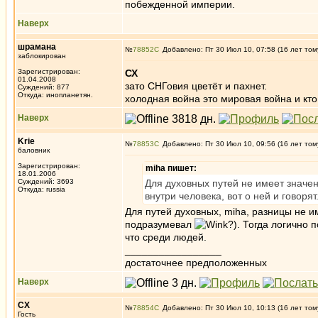
побежденной империи.
Наверх
шрамана
№
78852
Добавлено: Пт 30 Июл 10, 07:58 (16 лет том
заблокирован
Зарегистрирован:
СХ
01.04.2008
зато СНГовия цветёт и пахнет.
Суждений: 877
Откуда: инопланетян.
холодная война это мировая война и кт
Наверх
Krie
№
78853
Добавлено: Пт 30 Июл 10, 09:56 (16 лет том
баловник
Зарегистрирован:
miha пишет:
18.01.2006
Суждений: 3693
Для духовных путей не имеет значе
Откуда: russia
внутри человека, вот о ней и говоря
Для путей духовных, miha, разницы не и
подразумевал
?). Тогда логично 
что среди людей.
_________________
достаточнее предположенных
Наверх
СХ
№
78854
Добавлено: Пт 30 Июл 10, 10:13 (16 лет том
Гость