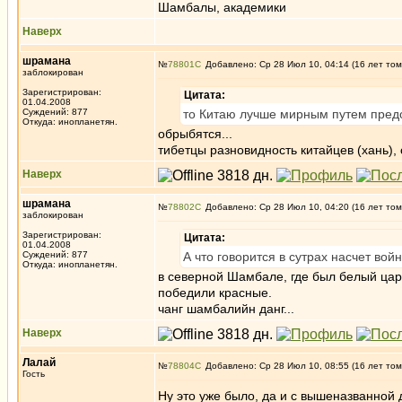
Шамбалы, академики
Наверх
шрамана
№
78801
Добавлено: Ср 28 Июл 10, 04:14 (16 лет том
заблокирован
Зарегистрирован:
Цитата:
01.04.2008
Суждений: 877
то Китаю лучше мирным путем предос
Откуда: инопланетян.
обрыбятся...
тибетцы разновидность китайцев (хань), 
Наверх
шрамана
№
78802
Добавлено: Ср 28 Июл 10, 04:20 (16 лет том
заблокирован
Зарегистрирован:
Цитата:
01.04.2008
Суждений: 877
А что говорится в сутрах насчет во
Откуда: инопланетян.
в северной Шамбале, где был белый цар
победили красные.
чанг шамбалийн данг...
Наверх
Лалай
№
78804
Добавлено: Ср 28 Июл 10, 08:55 (16 лет том
Гость
Ну это уже было, да и с вышеназванной 