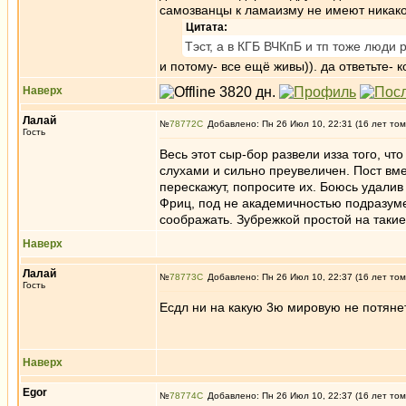
самозванцы к ламаизму не имеют никак
Цитата:
Тэст, а в КГБ ВЧКпБ и тп тоже люди 
и потому- все ещё живы)). да ответьте-
Наверх
Лалай
№
78772
Добавлено: Пн 26 Июл 10, 22:31 (16 лет том
Гость
Весь этот сыр-бор развели изза того, чт
слухами и сильно преувеличен. Пост вм
перескажут, попросите их. Боюсь удалив е
Фриц, под не академичностью подразумев
соображать. Зубрежкой простой на таки
Наверх
Лалай
№
78773
Добавлено: Пн 26 Июл 10, 22:37 (16 лет том
Гость
Есдл ни на какую 3ю мировую не потяне
Наверх
Egor
№
78774
Добавлено: Пн 26 Июл 10, 22:37 (16 лет том