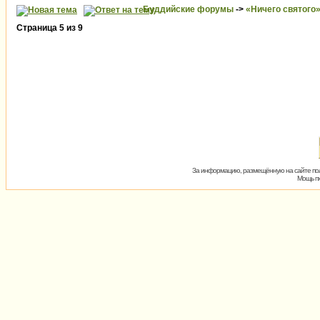
Буддийские форумы
->
«Ничего святого
Страница
5
из
9
За информацию, размещённую на сайте пол
Мощь пх