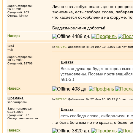
Зарегистрирован:
Лично я за любую власть где нет репрес
26.05.2010
экономика, есть свобода слова, либерал
Суждений: 263
Откуда: Минск
что касается оскорблений на форуме, то 
_________________
Буддизм-религия доброты!
Наверх
test
№
78775
Добавлено: Пн 26 Июл 10, 23:07 (16 лет том
一心
Зарегистрирован:
18.02.2005
Цитата:
Суждений: 18709
Всякая душа да будет покорна высши
установлены. Посему противящийся 
§§1-2.)
Наверх
шрамана
№
78778
Добавлено: Вт 27 Июл 10, 05:12 (16 лет том
заблокирован
Зарегистрирован:
Цитата:
01.04.2008
Суждений: 877
есть свобода слова, либерализм и г
Откуда: инопланетян.
...и быть богатым но не красть, о боже, е
Наверх