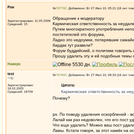
Рон
№
78779
Добавлено: Вт 27 Июл 10, 05:21 (16 лет том
Обращение к модератору
Зарегистрирован: 11.05.2008
Кармическая ответственность за неудал
Суждений: 15
Путем многократного употребления непо
постетителей это форума,
Ладно это недоумки, потерявшие самайи, 
бардак тут развели?
Форум буддийский, о политике говорить н
Прошу удалить эту и ей подобные темы 
Наверх
test
№
78780
Добавлено: Вт 27 Июл 10, 06:33 (16 лет том
一心
Цитата:
Зарегистрирован:
18.02.2005
Кармическая ответственность за не
Суждений: 18709
Почему?
ps. По поводу удаления оскорблений - в
Лалай как раз недоволен, что его пост уд
Что еще удалить? Можно ваш пост удалит
Ламы. Кстати говоря, за этот намёк на 