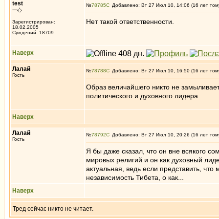
test
№
78785
Добавлено: Вт 27 Июл 10, 14:06 (16 лет том
一心
Нет такой ответственности.
Зарегистрирован:
18.02.2005
Суждений: 18709
Наверх
Лалай
№
78788
Добавлено: Вт 27 Июл 10, 16:50 (16 лет том
Гость
Образ величайшего никто не замыливает
политического и духовного лидера.
Наверх
Лалай
№
78792
Добавлено: Вт 27 Июл 10, 20:26 (16 лет том
Гость
Я бы даже сказал, что он вне всякого с
мировых религий и он как духовный лид
актуальная, ведь если представить, что
независимость Тибета, о как...
Наверх
Тред сейчас никто не читает.