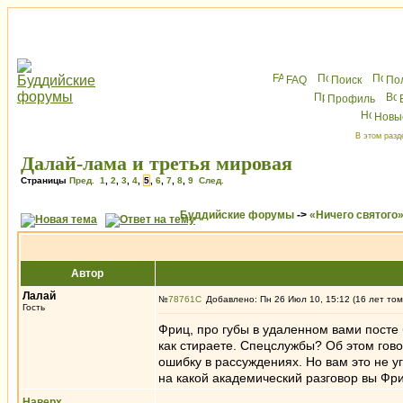
FAQ
Поиск
По
Профиль
Новы
В этом разд
Далай-лама и третья мировая
Страницы
Пред.
1
,
2
,
3
,
4
,
5
,
6
,
7
,
8
,
9
След.
Буддийские форумы
->
«Ничего святого
Автор
Лалай
№
78761
Добавлено: Пн 26 Июл 10, 15:12 (16 лет том
Гость
Фриц, про губы в удаленном вами посте 
как стираете. Спецслужбы? Об этом гово
ошибку в рассуждениях. Но вам это не уг
на какой академический разговор вы Фр
Наверх