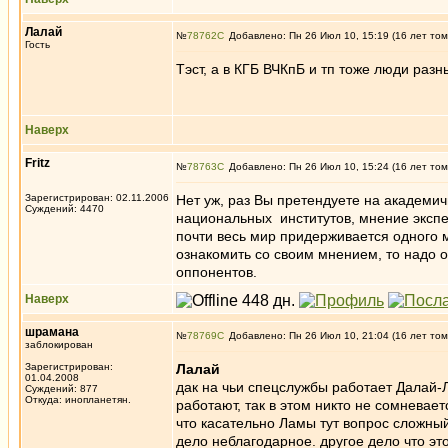
Лалай
№
78762
Добавлено: Пн 26 Июл 10, 15:19 (16 лет том
Гость
Тэст, а в КГБ ВЧКпБ и тп тоже люди разн
Наверх
Fritz
№
78763
Добавлено: Пн 26 Июл 10, 15:24 (16 лет том
Зарегистрирован: 02.11.2006
Нет уж, раз Вы претендуете на академи
Суждений: 4470
национальных институтов, мнение экспер
почти весь мир придерживается одного м
ознакомить со своим мнением, то надо 
оппонентов.
Наверх
шрамана
№
78769
Добавлено: Пн 26 Июл 10, 21:04 (16 лет том
заблокирован
Зарегистрирован:
Лалай
01.04.2008
дак на чьи спецслужбы работает Далай-Л
Суждений: 877
Откуда: инопланетян.
работают, так в этом никто не сомневает
что касательно Ламы тут вопрос сложный
дело неблагодарное. другое дело что эт