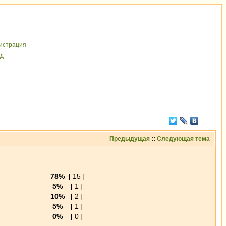
иcтрaция
д
Предыдущая
::
Следующая тема
78%
[ 15 ]
5%
[ 1 ]
10%
[ 2 ]
5%
[ 1 ]
0%
[ 0 ]