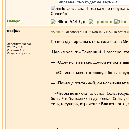
нирване, оно будет не верным.
Согласна. Пока сам не почувств
Спасибо.
Наверх
cooljazz
№
73089
Добавлено: Пн 08 Мар 10, 21:23 (16 лет том
По поводу нирваны с остатком есть в М
Зарегистрирован:
25.02.2010
Суждений: 44
"Царь молвил: «Почтенный Нагасена, тот
Откуда: Харьков
— «Одну испытывает, другой не испытыв
— «Он испытывает телесную боль, госуд
— «Почему, почтенный, он испытывает 
—«Чтобы возникла телесная боль, госуда
боль. Чтобы возникла душевная боль, до
есть, государь, изречение Блаженного: 
...