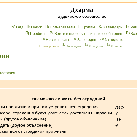
Дхарма
Буддийское сообщество
FAQ
Поиск
Пользователи
Группы
Календарь
Peг
Профиль
Войти и проверить личные сообщения
Вхo
Новые посты
За сегодня
За неделю
В этом разделе:
За сегодня
За неделю
За месяц
зни
лософия
так можно ли жить без страданий
ны при жизни и при том устранить все страдания
ансаре, страдания будут, даже если достигнешь нирваны
й (другое объяснение)
адать (другое объяснение)
бавиться от страданий при жизни