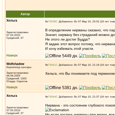
Автор
Хельга
№
73038
Добавлено: Вс 07 Мар 10, 20:52 (16 лет том
В определении нирваны сказано, что пар
Зарегистрирован:
Значит, нирвану без страданий можно д
07.03.2010
Суждений: 37
Не этого ли достиг Будда?
Я задаю этот вопрос потому, что нирвана
И хочу избежать этой участи.
Наверх
Wolfshadow
№
73041
Добавлено: Вс 07 Мар 10, 21:19 (16 лет том
Корнеплод сансары
Зарегистрирован:
Хельга, что Вы понимаете под термином
06.09.2005
Суждений: 1302
Откуда: Саратов
Наверх
Хельга
№
73044
Добавлено: Вс 07 Мар 10, 21:37 (16 лет том
Нирвана - это состояние глубокого поко
Зарегистрирован:
07.03.2010
Суждений: 37
Но если достичь нирваны при жизни, все