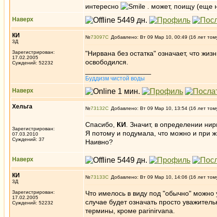
интересно
. может, поищу (еще 
Наверх
КИ
№
73097
Добавлено: Вт 09 Мар 10, 00:49 (16 лет том
3Д
Зарегистрирован:
"Нирвана без остатка" означает, что жизн
17.02.2005
освободился.
Суждений: 52232
_________________
Буддизм чистой воды
Наверх
Хельга
№
73132
Добавлено: Вт 09 Мар 10, 13:54 (16 лет том
Спасибо,
КИ
. Значит, в определении н
Зарегистрирован:
Я потому и подумала, что можно и при ж
07.03.2010
Суждений: 37
Наивно?
Наверх
КИ
№
73133
Добавлено: Вт 09 Мар 10, 14:06 (16 лет том
3Д
Зарегистрирован:
Что имелось в виду под "обычно" можно у
17.02.2005
случае будет означать просто уважительн
Суждений: 52232
термины, кроме parinirvana.