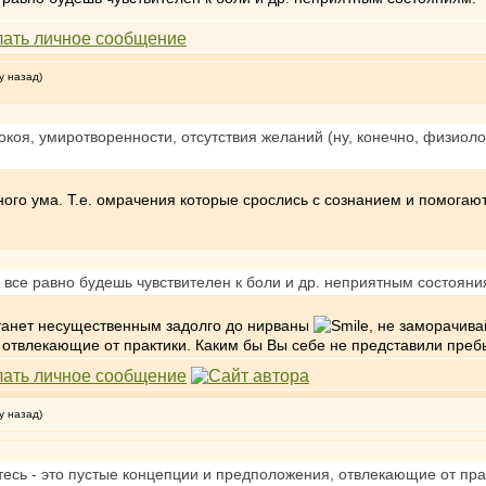
у назад)
покоя, умиротворенности, отсутствия желаний (ну, конечно, физиол
ного ума. Т.е. омрачения которые срослись с сознанием и помогают
 все равно будешь чувствителен к боли и др. неприятным состояни
станет несущественным задолго до нирваны
, не заморачива
 отвлекающие от практики. Каким бы Вы себе не представили преб
у назад)
тесь - это пустые концепции и предположения, отвлекающие от пра