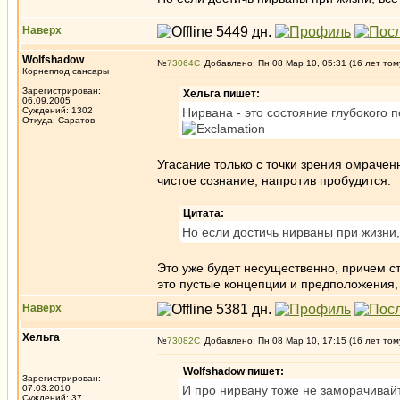
Наверх
Wolfshadow
№
73064
Добавлено: Пн 08 Мар 10, 05:31 (16 лет том
Корнеплод сансары
Зарегистрирован:
Хельга пишет:
06.09.2005
Суждений: 1302
Нирвана - это состояние глубокого 
Откуда: Саратов
Угасание только с точки зрения омрачен
чистое сознание, напротив пробудится.
Цитата:
Но если достичь нирваны при жизни,
Это уже будет несущественно, причем 
это пустые концепции и предположения,
Наверх
Хельга
№
73082
Добавлено: Пн 08 Мар 10, 17:15 (16 лет том
Wolfshadow пишет:
Зарегистрирован:
07.03.2010
И про нирвану тоже не заморачивай
Суждений: 37