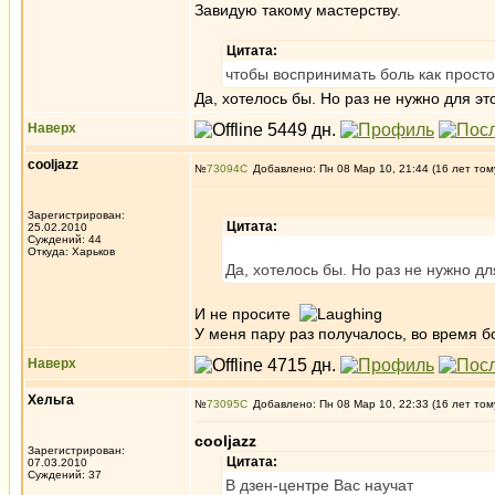
Завидую такому мастерству.
Цитата:
чтобы воспринимать боль как прост
Да, хотелось бы. Но раз не нужно для эт
Наверх
cooljazz
№
73094
Добавлено: Пн 08 Мар 10, 21:44 (16 лет том
Зарегистрирован:
Цитата:
25.02.2010
Суждений: 44
Откуда: Харьков
Да, хотелось бы. Но раз не нужно дл
И не просите
У меня пару раз получалось, во время 
Наверх
Хельга
№
73095
Добавлено: Пн 08 Мар 10, 22:33 (16 лет том
cooljazz
Зарегистрирован:
Цитата:
07.03.2010
Суждений: 37
В дзен-центре Вас научат