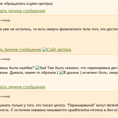
не обращалась в дзен-центры)
у назад)
и уже не осталось, то есть смерть физического тела того, кто достиг
у назад)
ирваны была ошибка?
Там было сказано, что паринирвана дос
изни. Думала, каким-то образом (
) исчезнет боль, сме
у назад)
назы
знать только у того, кто писал цитату. "Паринирваной" могут
ость. С остатком нирвана называется upadhicesha-nirvana а без ост