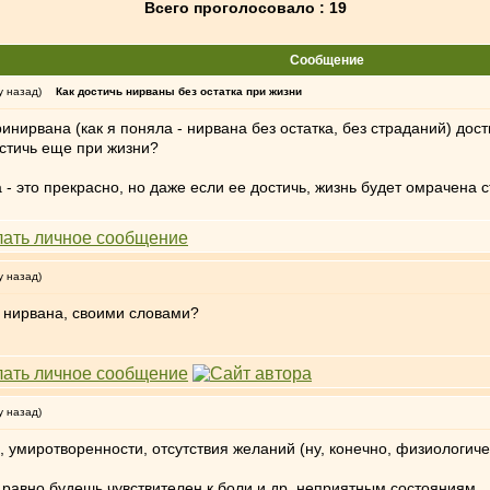
Всего проголосовало : 19
Сообщение
у назад)
Как достичь нирваны без остатка при жизни
инирвана (как я поняла - нирвана без остатка, без страданий) дос
остичь еще при жизни?
 - это прекрасно, но даже если ее достичь, жизнь будет омрачена 
у назад)
 нирвана, своими словами?
у назад)
я, умиротворенности, отсутствия желаний (ну, конечно, физиологич
 равно будешь чувствителен к боли и др. неприятным состояниям.