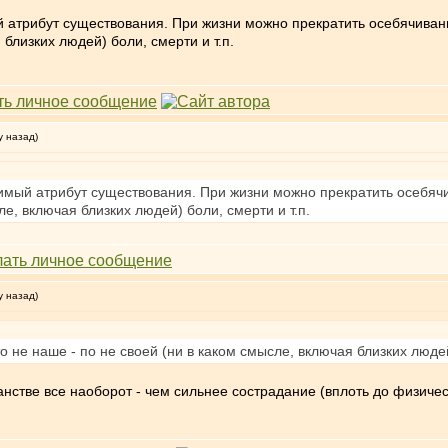
 атрибут существования. При жизни можно прекратить осебячивани
 близких людей) боли, смерти и т.п.
у назад)
имый атрибут существования. При жизни можно прекратить осебячи
ле, включая близких людей) боли, смерти и т.п.
у назад)
то не наше - по не своей (ни в каком смысле, включая близких людей
анстве все наоборот - чем сильнее сострадание (вплоть до физическ