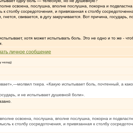
пытывает одну боль — телесную, но не душевную?
вполне освоена, послушна, вполне послушна, покорна и подвластна
ь к столбу сосредоточения, и привязанная к столбу сосредоточенна
 гнется, свивается, в дугу закручивается. Вот причина, государь,
 испытывает, хотя может испытывать боль. Это не одно и то же - ч
м.
у назад)
ывает»,—молвил тхера. «Какую испытывает боль, почтенный, а как
осударь, и не испытывает душевной боли».
азано.
, вполне освоена, послушна, вполне послушна, покорна и подвласт
мысль к столбу сосредоточения, и привязанная к столбу сосредоточ