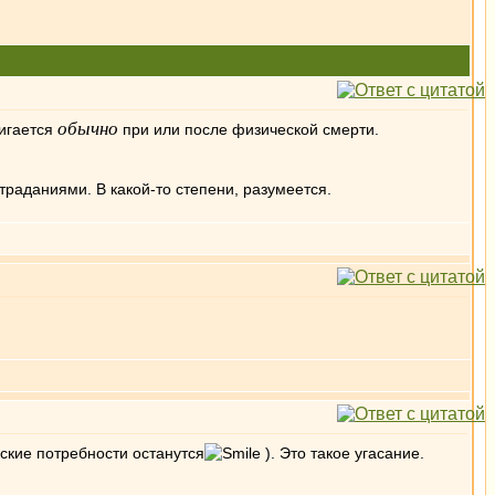
обычно
тигается
при или после физической смерти.
страданиями. В какой-то степени, разумеется.
еские потребности останутся
). Это такое угасание.