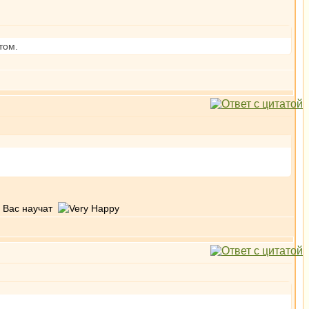
том.
е Вас научат