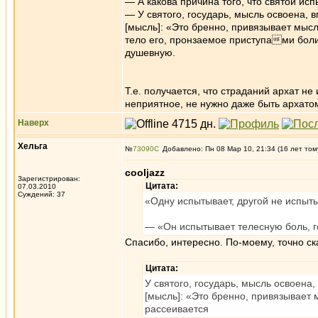
— А какова причина того, что святой ис
— У святого, государь, мысль освоена, 
[мысль]: «Это бренно, привязывает мысл
тело его, пронзаемое приступами боли,
душевную.
Т.е. получается, что страданий архат не
неприятное, не нужно даже быть архато
Наверх
Хельга
№
73090
Добавлено: Пн 08 Мар 10, 21:34 (16 лет том
cooljazz
Зарегистрирован:
Цитата:
07.03.2010
Суждений: 37
«Одну испытывает, другой не испыт
— «Он испытывает телесную боль, г
Спасибо, интересно. По-моему, точно ск
Цитата:
У святого, государь, мысль освоена
[мысль]: «Это бренно, привязывает 
рассеивается