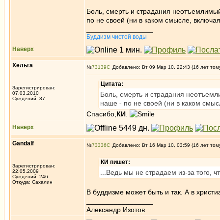
Боль, смерть и страдания неотъемлимый
по не своей (ни в каком смысле, включая
_________________
Буддизм чистой воды
Наверх
Хельга
№
73139
Добавлено: Вт 09 Мар 10, 22:43 (16 лет том
Цитата:
Зарегистрирован:
07.03.2010
Боль, смерть и страдания неотъемл
Суждений: 37
наше - по не своей (ни в каком смыс
Спасибо,
КИ
.
Наверх
Gandalf
№
73336
Добавлено: Вт 16 Мар 10, 03:59 (16 лет том
КИ пишет:
Зарегистрирован:
22.05.2009
...Ведь мы не страдаем из-за того, ч
Суждений: 246
Откуда: Сахалин
В буддизме может быть и так. А в христи
_________________
Александр Изотов