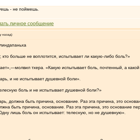
уешь - не поймешь.
у назад)
илиндапаньха
, кто больше не воплотится, испытывает ли какую-либо боль?»
ает»,—молвил тхера. «Какую испытывает боль, почтенный, а какой
арь, и не испытывает душевной боли».
телесную боль и не испытывает душевной боли?»
рь, должна быть причина, основание. Раз эта причина, это основа
лжна быть причина, основание. Раз эта причина, это основание пе
,,0дну лишь боль он испытывает: телесную, но не душевную».