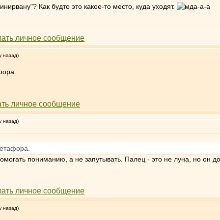
инирвану"? Как будто это какое-то место, куда уходят.
у назад)
фора.
у назад)
метафора.
могать пониманию, а не запутывать. Палец - это не луна, но он до
у назад)