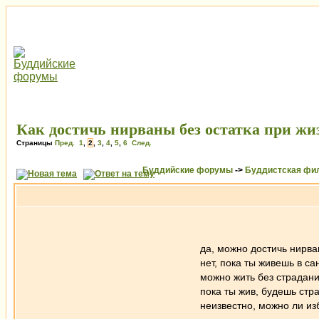
Как достичь нирваны без остатка при жи
Страницы
Пред.
1
,
2
,
3
,
4
,
5
,
6
След.
Буддийские форумы
->
Буддистская фи
да, можно достичь нирва
нет, пока ты живешь в с
можно жить без страдани
пока ты жив, будешь стр
неизвестно, можно ли из