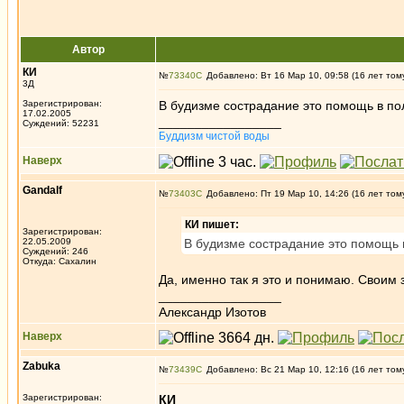
Автор
КИ
№
73340
Добавлено: Вт 16 Мар 10, 09:58 (16 лет том
3Д
Зарегистрирован:
В будизме сострадание это помощь в по
17.02.2005
_________________
Суждений: 52231
Буддизм чистой воды
Наверх
Gandalf
№
73403
Добавлено: Пт 19 Мар 10, 14:26 (16 лет том
КИ пишет:
Зарегистрирован:
22.05.2009
В будизме сострадание это помощь 
Суждений: 246
Откуда: Сахалин
Да, именно так я это и понимаю. Своим 
_________________
Александр Изотов
Наверх
Zabuka
№
73439
Добавлено: Вс 21 Мар 10, 12:16 (16 лет том
Зарегистрирован:
КИ