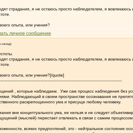
иходят страдания, я не остаюсь просто наблюдателем, я вовлекаюсь
тоте.
воего опыта, или учения?
у назад)
устоты.
иходят страдания, я не остаюсь просто наблюдателем, я вовлекаюсь
тоте.
оего опыта, или учения?[/quote]
-----------------------------------------------------------------------------------
щений , которые наблюдаем. Уже сам процесс наблюдения без уси
ями. Наблюдающий в своем пространстве осознавания не препятст
тественного раскрепощенного ума и присуще любому человеку.
ания вне концептуального ума, ее нельзя и не следует объектив
 ощущений (мыслей) перестает отвлекать в связи с самим процессо
женности, всяких предпочтений, это - нейтральное состояние ос