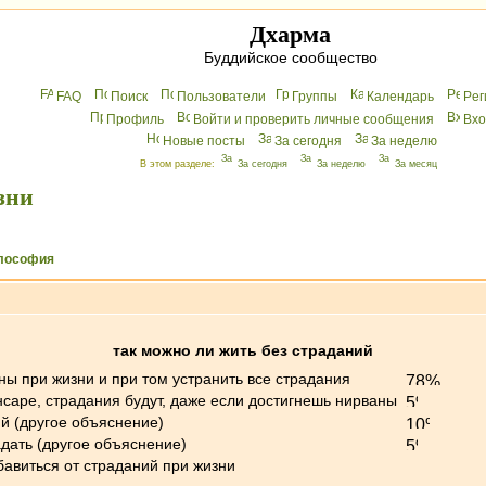
Дхарма
Буддийское сообщество
FAQ
Поиск
Пользователи
Группы
Календарь
Peг
Профиль
Войти и проверить личные сообщения
Вхo
Новые посты
За сегодня
За неделю
В этом разделе:
За сегодня
За неделю
За месяц
зни
лософия
так можно ли жить без страданий
ны при жизни и при том устранить все страдания
ансаре, страдания будут, даже если достигнешь нирваны
й (другое объяснение)
адать (другое объяснение)
бавиться от страданий при жизни