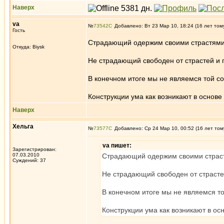
Наверх
va
№
73542
Добавлено: Вт 23 Мар 10, 18:24 (16 лет том
Гость
Страдающий одержим своими страстями
Откуда: Biysk
Не страдающий свободен от страстей и п
В конечном итоге мы не являемся той 
Конструкции ума как возникают в основе 
Наверх
Хельга
№
73577
Добавлено: Ср 24 Мар 10, 00:52 (16 лет том
va пишет:
Зарегистрирован:
07.03.2010
Страдающий одержим своими страс
Суждений: 37
Не страдающий свободен от страстей
В конечном итоге мы не являемся 
Конструкции ума как возникают в осн