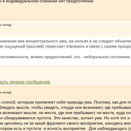
что в индивидуальном сознании нет предпочтений.
у назад)
нимания вне концептуального ума, ее нельзя и не следует объек
ние ощущений (мыслей) перестает отвлекать в связи с самим проц
положенности, всяких предпочтений, это - нейтральное состояние
у назад)
б, которым проявляет себя природа ума. Поэтому, как для пон
юдать мысли, чтобы увидеть, откуда они возникают, где пребываю
а возникают мысли, ни места, где они пребывают, ни места, куда он
наруживается пустота. Это качество, аспект ума. Но хотя это 
не цепляясь ни за какой фрагмент своего восприятия, находясь в
отором есть и пустота и ясность восприятия. Для наблюдающего (