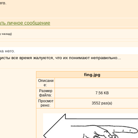
его.
у назад)
на него.
исты все время жалуются, что их понимают неправильно...
fing.jpg
Описани
е:
Размер
7.56 KB
файла:
Просмот
3552 раз(а)
рено: