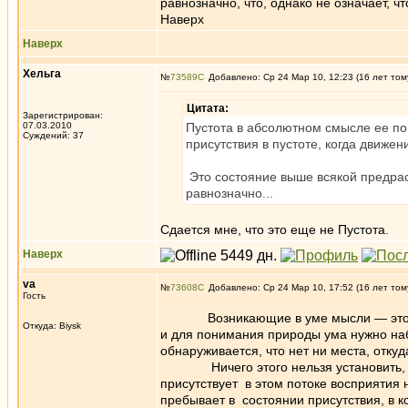
равнозначно, что, однако не означает, 
Наверх
Наверх
Хельга
№
73589
Добавлено: Ср 24 Мар 10, 12:23 (16 лет том
Цитата:
Зарегистрирован:
07.03.2010
Пустота в абсолютном смысле ее по
Суждений: 37
присутствия в пустоте, когда движе
Это состояние выше всякой предрас
равнозначно...
Сдается мне, что это еще не Пустота.
Наверх
va
№
73608
Добавлено: Ср 24 Мар 10, 17:52 (16 лет том
Гость
Возникающие в уме мысли — это спосо
Откуда: Biysk
и для понимания природы ума нужно набл
обнаруживается, что нет ни места, откуд
Ничего этого нельзя установить, и об
присутствует в этом потоке восприятия 
пребывает в состоянии присутствия, в к