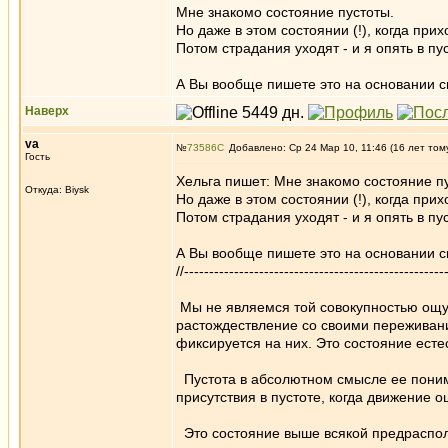
Мне знакомо состояние пустоты.
Но даже в этом состоянии (!), когда пр
Потом страдания уходят - и я опять в пус
А Вы вообще пишете это на основании с
Наверх
va
№
73586
Добавлено: Ср 24 Мар 10, 11:46 (16 лет том
Гость
Хельга пишет: Мне знакомо состояние п
Откуда: Biysk
Но даже в этом состоянии (!), когда пр
Потом страдания уходят - и я опять в пус
А Вы вообще пишете это на основании св
//----------------------------------------------------
Мы не являемся той совокупностью ощу
растождествление со своими переживани
фиксируется на них. Это состояние ес
Пустота в абсолютном смысле ее поним
присутствия в пустоте, когда движение
Это состояние выше всякой предрасполо