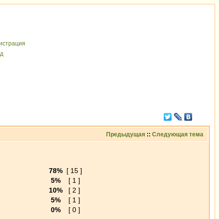
иcтрaция
д
Предыдущая
::
Следующая тема
78%
[ 15 ]
5%
[ 1 ]
10%
[ 2 ]
5%
[ 1 ]
0%
[ 0 ]