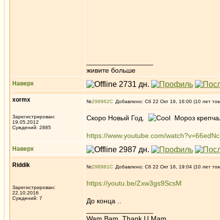
_________________
живите больше
Наверх
xormx
№
298962
Добавлено: Сб 22 Окт 16, 16:00 (10 лет то
Зарегистрирован:
Скоро Новый Год.
Мороз крепчал
19.05.2012
Суждений: 2885
https://www.youtube.com/watch?v=66edNc
Наверх
Riddik
№
298981
Добавлено: Сб 22 Окт 16, 19:04 (10 лет то
https://youtu.be/Zxw3gs9ScsM
Зарегистрирован:
22.10.2016
Суждений: 7
До конца ..
_________________
Wam Bam, Thank U Mam