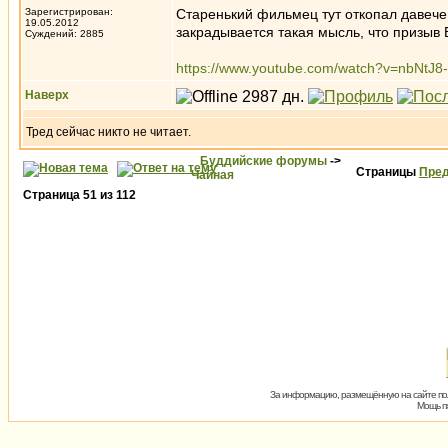
Зарегистрирован:
Старенький фильмец тут откопал давече.
19.05.2012
закрадывается такая мысль, что призыв 
Суждений: 2885
https://www.youtube.com/watch?v=nbNtJ8
Наверх
Тред сейчас никто не читает.
Буддийские форумы
->
Страницы
Пред
Чайная
Страница
51
из
112
За информацию, размещённую на сайте пол
Мощь пх