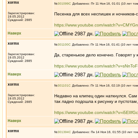
xormx
№
301099
Добавлено: Пт 11 Ноя 16, 01:01 (10 лет то
Зарегистрирован:
Песенка для всех неспишек и ночников-
19.05.2012
Суждений: 2885
https://www.youtube.com/watch?v=CMYG
Наверх
xormx
№
301100
Добавлено: Пт 11 Ноя 16, 01:41 (10 лет том
Зарегистрирован:
Да, старенькое дело конечно. Говорят у
19.05.2012
Суждений: 2885
https://www.youtube.com/watch?v=sNnTo
Наверх
xormx
№
301101
Добавлено: Пт 11 Ноя 16, 02:19 (10 лет том
Зарегистрирован:
Недавно на клипец один наткнулся. Сам т
19.05.2012
так ладно подошла к рисунку и пустотам
Суждений: 2885
https://www.youtube.com/watch?v=i5EIIfG
Наверх
xormx
№
301394
Добавлено: Пн 14 Ноя 16, 01:55 (10 лет то