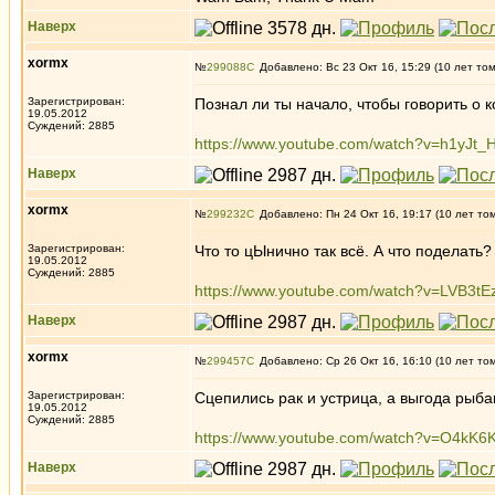
Наверх
xormx
№
299088
Добавлено: Вс 23 Окт 16, 15:29 (10 лет то
Зарегистрирован:
Познал ли ты начало, чтобы говорить о к
19.05.2012
Суждений: 2885
https://www.youtube.com/watch?v=h1yJt_
Наверх
xormx
№
299232
Добавлено: Пн 24 Окт 16, 19:17 (10 лет то
Зарегистрирован:
Что то цЫнично так всё. А что поделать
19.05.2012
Суждений: 2885
https://www.youtube.com/watch?v=LVB3tE
Наверх
xormx
№
299457
Добавлено: Ср 26 Окт 16, 16:10 (10 лет то
Зарегистрирован:
Сцепились рак и устрица, а выгода рыбак
19.05.2012
Суждений: 2885
https://www.youtube.com/watch?v=O4kK6
Наверх