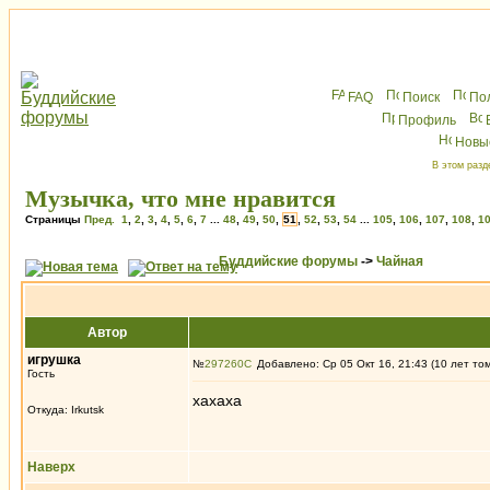
FAQ
Поиск
По
Профиль
Новы
В этом разд
Музычка, что мне нравится
Страницы
Пред.
1
,
2
,
3
,
4
,
5
,
6
,
7
...
48
,
49
,
50
,
51
,
52
,
53
,
54
...
105
,
106
,
107
,
108
,
1
Буддийские форумы
->
Чайная
Автор
игрушка
№
297260
Добавлено: Ср 05 Окт 16, 21:43 (10 лет то
Гость
хахаха
Откуда: Irkutsk
Наверх