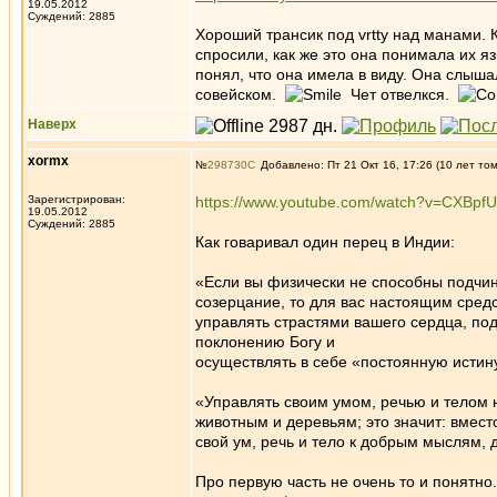
19.05.2012
Суждений: 2885
Хороший трансик под vrtty над манами. 
спросили, как же это она понимала их яз
понял, что она имела в виду. Она слыша
совейском.
Чет отвелкся.
Наверх
xormx
№
298730
Добавлено: Пт 21 Окт 16, 17:26 (10 лет то
Зарегистрирован:
https://www.youtube.com/watch?v=CXBp
19.05.2012
Суждений: 2885
Как говаривал один перец в Индии:
«Если вы физически не способны подчини
созерцание, то для вас настоящим сред
управлять страстями вашего сердца, по
поклонению Богу и
осуществлять в себе «постоянную истин
«Управлять своим умом, речью и телом
животным и деревьям; это значит: вместо
свой ум, речь и тело к добрым мыслям
Про первую часть не очень то и понятно