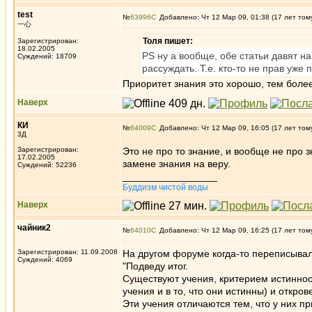
test
№
63996
Добавлено: Чт 12 Мар 09, 01:38 (17 лет том
一心
Толя пишет:
Зарегистрирован:
18.02.2005
PS ну а вообще, обе статьи давят н
Суждений: 18709
рассуждать. Т.е. кто-то не прав уже
Приоритет знания это хорошо, тем более
Наверх
КИ
№
64009
Добавлено: Чт 12 Мар 09, 16:05 (17 лет том
3Д
Зарегистрирован:
Это не про то знание, и вообще не про з
17.02.2005
замене знания на веру.
Суждений: 52236
_________________
Буддизм чистой воды
Наверх
чайник2
№
64010
Добавлено: Чт 12 Мар 09, 16:25 (17 лет том
Зарегистрирован: 11.09.2008
На другом форуме когда-то переписывалс
Суждений: 4069
"Подведу итог.
Существуют учения, критерием истиннос
учения и в то, что они истинны) и откров
Эти учения отличаются тем, что у них п