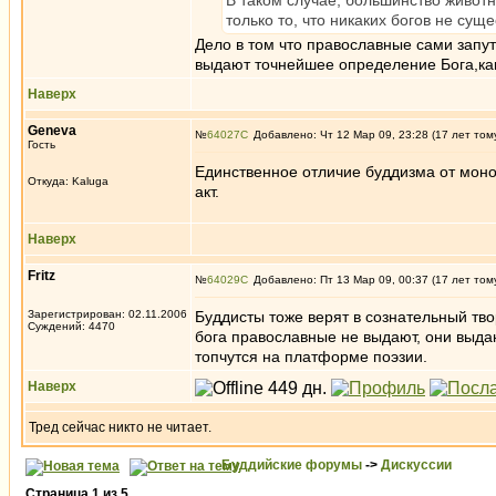
В таком случае, большинство животн
только то, что никаких богов не суще
Дело в том что православные сами запут
выдают точнейшее определение Бога,как
Наверх
Genеva
№
64027
Добавлено: Чт 12 Мар 09, 23:28 (17 лет том
Гость
Единственное отличие буддизма от моно
Откуда: Kaluga
акт.
Наверх
Fritz
№
64029
Добавлено: Пт 13 Мар 09, 00:37 (17 лет том
Зарегистрирован: 02.11.2006
Буддисты тоже верят в сознательный тво
Суждений: 4470
бога православные не выдают, они выдаю
топчутся на платформе поэзии.
Наверх
Тред сейчас никто не читает.
Буддийские форумы
->
Дискуссии
Страница
1
из
5