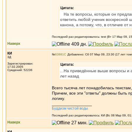
Цитата:
На те вопросы, которые он предла
ответить любой ученик воскресной ш
канона, а потому, что, в отличие от 
Последний раз редактировалось: test (Вт 17 Мар 09, 15
Наверх
КИ
№
63881
Добавлено: Сб 07 Мар 09, 23:30 (17 лет том
3Д
Зарегистрирован:
Цитата:
17.02.2005
Суждений: 52236
...На приведённые выше вопросы и 
лет назад
Всего тысяча лет понадобилась теистам,
Причем, все эти "ответы" должны быть 
логику.
_________________
Буддизм чистой воды
Последний раз редактировалось: КИ (Вс 08 Мар 09, 01:
Наверх