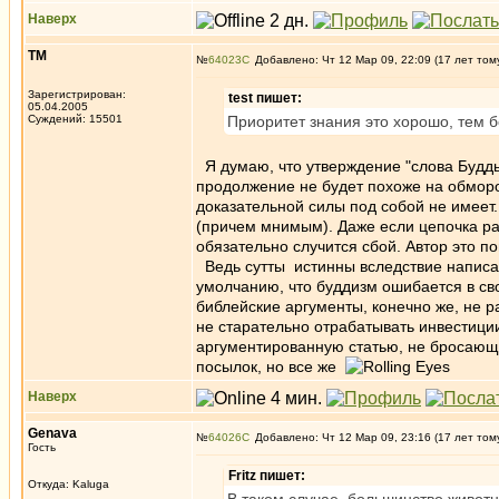
Наверх
ТМ
№
64023
Добавлено: Чт 12 Мар 09, 22:09 (17 лет том
Зарегистрирован:
test пишет:
05.04.2005
Суждений: 15501
Приоритет знания это хорошо, тем б
Я думаю, что утверждение "слова Будды 
продолжение не будет похоже на обмороч
доказательной силы под собой не имеет.
(причем мнимым). Даже если цепочка ра
обязательно случится сбой. Автор это п
Ведь сутты истинны вследствие написанн
умолчанию, что буддизм ошибается в сво
библейские аргументы, конечно же, не 
не старательно отрабатывать инвестици
аргументированную статью, не бросающу
посылок, но все же
Наверх
Genava
№
64026
Добавлено: Чт 12 Мар 09, 23:16 (17 лет том
Гость
Fritz пишет:
Откуда: Kaluga