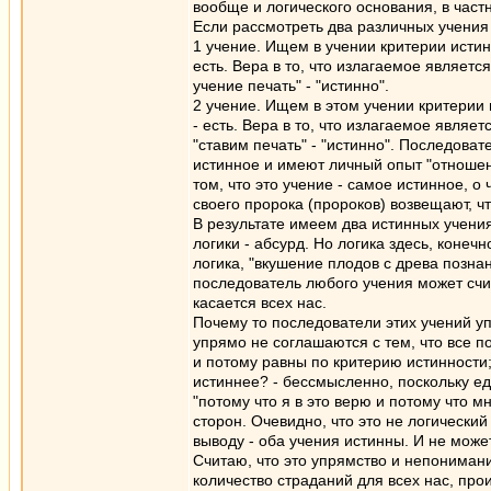
вообще и логического основания, в част
Если рассмотреть два различных учения 
1 учение. Ищем в учении критерии истинно
есть. Вера в то, что излагаемое является
учение печать" - "истинно".
2 учение. Ищем в этом учении критерии и
- есть. Вера в то, что излагаемое являе
"ставим печать" - "истинно". Последоват
истинное и имеют личный опыт "отношени
том, что это учение - самое истинное, о
своего пророка (пророков) возвещают, чт
В результате имеем два истинных учения
логики - абсурд. Но логика здесь, конечн
логика, "вкушение плодов с древа познан
последователь любого учения может счит
касается всех нас.
Почему то последователи этих учений уп
упрямо не соглашаются с тем, что все п
и потому равны по критерию истинности; 
истиннее? - бессмысленно, поскольку ед
"потому что я в это верю и потому что м
сторон. Очевидно, что это не логически
выводу - оба учения истинны. И не мо
Считаю, что это упрямство и непониман
количество страданий для всех нас, про