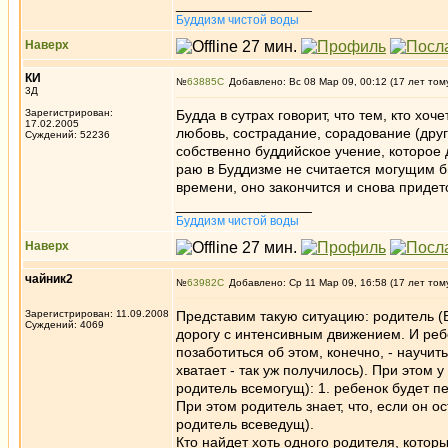
_________________
Буддизм чистой воды
Наверх
КИ
№
63885
Добавлено: Вс 08 Мар 09, 00:12 (17 лет том
3Д
Зарегистрирован:
Будда в сутрах говорит, что тем, кто хо
17.02.2005
любовь, сострадание, сорадование (друг
Суждений: 52236
собственно буддийское учение, которое
раю в Буддизме не считается могущим бы
времени, оно закончится и снова придет
_________________
Буддизм чистой воды
Наверх
чайник2
№
63982
Добавлено: Ср 11 Мар 09, 16:58 (17 лет том
Зарегистрирован: 11.09.2008
Представим такую ситуацию: родитель (Бо
Суждений: 4069
дорогу с интенсивным движением. И реб
позаботиться об этом, конечно, - научит
хватает - так уж получилось). При этом
родитель всемогущ): 1. ребенок будет пер
При этом родитель знает, что, если он о
родитель всеведущ).
Кто найдет хоть одного родителя, котор