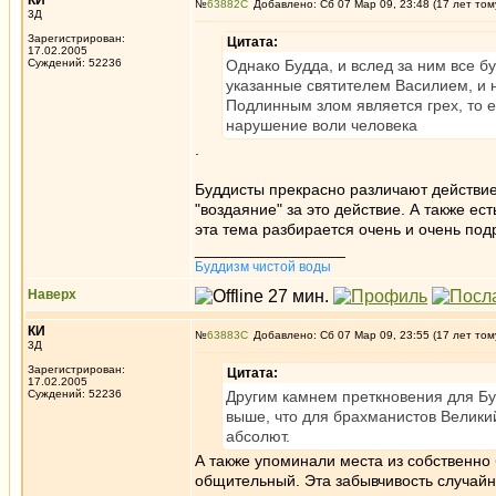
КИ
№
63882
Добавлено: Сб 07 Мар 09, 23:48 (17 лет том
3Д
Зарегистрирован:
Цитата:
17.02.2005
Суждений: 52236
Однако Будда, и вслед за ним все б
указанные святителем Василием, и 
Подлинным злом является грех, то е
нарушение воли человека
.
Буддисты прекрасно различают действие 
"воздаяние" за это действие. А также ест
эта тема разбирается очень и очень под
_________________
Буддизм чистой воды
Наверх
КИ
№
63883
Добавлено: Сб 07 Мар 09, 23:55 (17 лет том
3Д
Зарегистрирован:
Цитата:
17.02.2005
Суждений: 52236
Другим камнем преткновения для Бу
выше, что для брахманистов Велики
абсолют.
А также упоминали места из собственно 
общительный. Эта забывчивость случайн