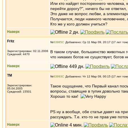
Или кто найдет постореннего человека, 
перейти дорогу?", ничего бы не ответил,
Это даже не вопрос любви, а элементар
Получается, люди намного человечнее, 
Кто же у кого должен учиться?
Наверх
Fritz
№
63985
Добавлено: Ср 11 Мар 09, 20:17 (17 лет том
Зарегистрирован: 02.11.2006
В таком случае, большинство животных г
Суждений: 4470
что никаких богов не существует, богов 
Наверх
ТМ
№
63993
Добавлено: Чт 12 Мар 09, 00:15 (17 лет том
Зарегистрирован:
Такое ощущение, что Первый канал по
05.04.2005
вопросы, ставящие в тупик довольно так
Суждений: 15501
Хорошо то как!
PS ну а вообще, обе статьи давят на пр
рассуждать. Т.е. кто-то не прав уже пот
Наверх