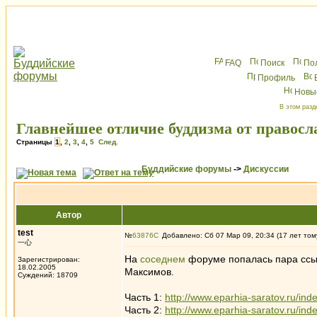
FAQ
Поиск
По
Профиль
Новы
В этом разд
Главнейшее отличие буддизма от правосла
Страницы
1
,
2
,
3
,
4
,
5
След.
Буддийские форумы
->
Дискуссии
Автор
test
№
63876
Добавлено: Сб 07 Мар 09, 20:34 (17 лет том
一心
На
соседнем
форуме попалась пара ссыл
Зарегистрирован:
18.02.2005
Максимов.
Суждений: 18709
Часть 1:
http://www.eparhia-saratov.ru/i
Часть 2:
http://www.eparhia-saratov.ru/i