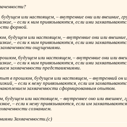
хваченности?
 будущем или настоящем, – внутренние они или внешние, гр
лизкие, – если к ним привязываются, если ими захватываю
ости формой.
ом, будущем или настоящем, – внутренние они или внешние,
лизкие, – если к ним привязываются, если ими захватывают
 захваченности ощущениями.
прошлом, будущем или настоящем, – внутренние они или вне
лизкие, – если к ним привязываются, если ими захватывают
нием захваченности представлениями.
ыт в прошлом, будущем или настоящем, – внутренний он ил
лизкий, – если к нему привязываются, если им захватывают
накоплением захваченности сформированным опытом.
м, будущем или настоящем, – внутреннее оно или внешнее, г
изкое, – если к нему привязываются, если им захватываютс
ахваченности сознанием.
ниями Захваченности.(с)