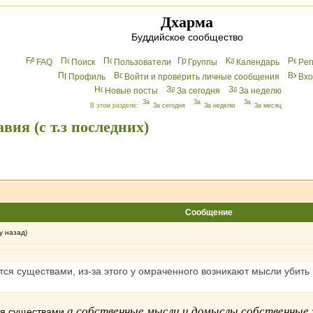
Дхарма
Буддийское сообщество
FAQ
Поиск
Пользователи
Группы
Календарь
Peг
Профиль
Войти и проверить личные сообщения
Вхo
Новые посты
За сегодня
За неделю
В этом разделе:
За сегодня
За неделю
За месяц
вия (с т.з последних)
Сообщение
у назад)
 существами, из-за этого у омраченного возникают мысли убить (су
а собственные мысли и домыслы,собственные 
я существами,