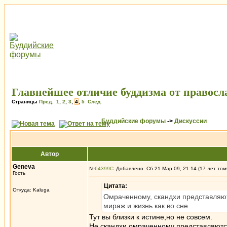
Главнейшее отличие буддизма от правосла
Страницы
Пред.
1
,
2
,
3
,
4
,
5
След.
Буддийские форумы
->
Дискуссии
Автор
Genеva
№
64399
Добавлено: Сб 21 Мар 09, 21:14 (17 лет том
Гость
Цитата:
Откуда: Kaluga
Омраченному, скандхи представляются
мираж и жизнь как во сне.
Тут вы близки к истине,но не совсем.
Не скандхи омраченному представляютс