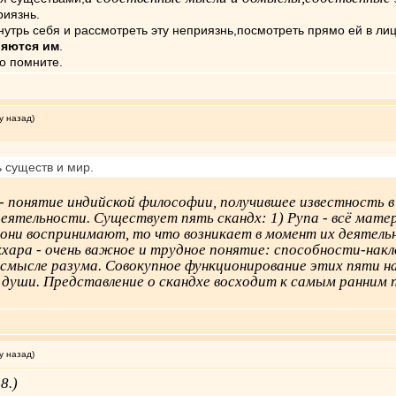
риязнь.
утрь себя и рассмотреть эту неприязнь,посмотреть прямо ей в лиц
ляются им
.
то помните.
у назад)
 существ и мир.
- понятие индийской философии, получившее известность в 
еятельности. Существует пять скандх: 1) Рупа - всё матер
о они воспринимают, то что возникает в момент их деятель
кхара - очень важное и трудное понятие: способности-нак
в смысле разума. Совокупное функционирование этих пяти н
е души. Представление о скандхе восходит к самым ранним
у назад)
8.)