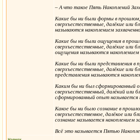
– А что такое Пять Накоплений За
Какие бы ни были формы в прошлом,
сверхъестественные, далёкие или б
называются накоплением захваченн
Какие бы ни были ощущения в прошл
сверхъестественные, далёкие или б
ощущения называются накоплением
Какие бы ни были представления в 
сверхъестественные, далёкие или б
представления называются накопле
Каким бы ни был сформированный оп
сверхъестественный, далёкий или б
сформированный опыт называется 
Какое бы ни было сознание в прошло
сверхъестественное, далёкое или бл
сознание называется накоплением з
Всё это называется Пятью Накопле
Наверх