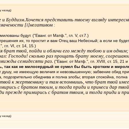
у назад)
е и Буддизм.Хочется представить твоему взгляду интере
хвачености [i]негативом
:
ованы будут. ("Еванг. от Матф.", гл. V, ст.7.)
грешения их, то простит и вам Отец ваш Небесный; а если не буде
гл. VI, ст. 14, 15.)
 брат твой, пойди и обличи его между тобою и им одним;
зал: Господи! сколько раз прощать брату моему, согрешаю
седмижды семидесяти раз.
("Еванг. от Матф.", гл. XVIII, ст. 15, 21 и
, так как не милосердный не сумел бы быть кротким и миро
т душу, не имеющую величия и невозвышенную; забвение обид при
а, подозрительно обидчива и полна злобы; вторая спокойна, полн
 твой к жертвеннику и там вспомнишь, что брат твой име
рись с братом твоим, и тогда приди и принеси дар твой. ("
йди прежде примирись с братом твоим, и тогда приди и при
у назад)