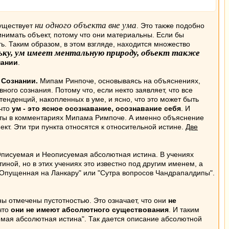
ни одного объекта вне ума
существует
. Это также подобно
ринимать объект, потому что они материальны. Если бы
ь. Таким образом, в этом взгляде, находится множество
ьку, ум имеет ментальную природу, объект также
нании
.
Сознании.
Мипам Ринпоче, основываясь на объяснениях,
ого сознания. Потому что, если некто заявляет, что все
нденций, накопленных в уме, и ясно, что это может быть
 что
ум - это ясное осознавание, осознавание себя
. И
рты в комментариях Мипама Римпоче. А именно объяснение
т. Эти три пункта относятся к относительной истине.
Две
 Описуемая и Неописуемая абсолютная истина. В учениях
иной, но в этих учениях это известно под другим именем, а
"Опущенная на Ланкару" или "Сутра вопросов Чандрапалдипы".
отмечены пустотностью. Это означает, что они
не
что
они не имеют абсолютного существования
. И таким
уемая абсолютная истина". Так дается описание абсолютной