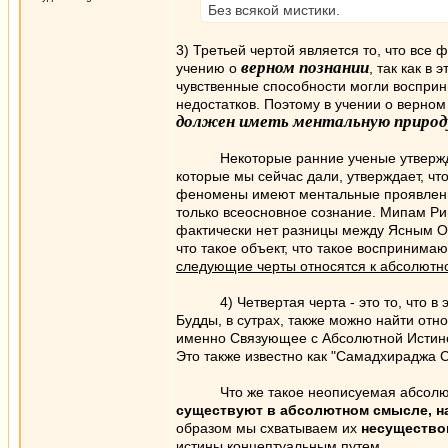
Без всякой мистики.
3) Третьей чертой является то, что все
верном познании
учению о
, так как в
чувственные способности могли восприни
недостатков. Поэтому в учении о верном
должен иметь ментальную природ
Некоторые ранние ученые утверждали,
которые мы сейчас дали, утверждает, чт
феномены имеют ментальные проявления,
только всеосновное сознание. Мипам Рим
фактически нет разницы между Ясным О
что такое объект, что такое воспринима
следующие черты относятся к абсолютно
4) Четвертая черта - это то, что в эт
Будды, в сутрах, также можно найти отн
именно Связующее с Абсолютной Истиной
Это также известно как "Самадхираджа С
Что же такое неописуемая абсолютная 
существуют в абсолютном смысле, н
образом мы схватываем их
несущество
истины концептуальным путем.