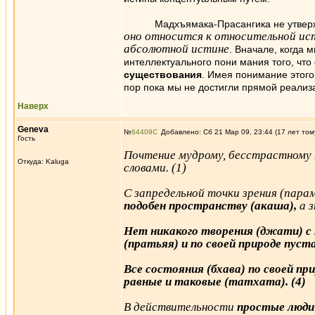
Мадхъямака-Прасангика не утвержда
оно относится к относительной ист
абсолютной истине
. Вначале, когда
интеллектуального пони мания того, что
существования
. Имея понимание этого
пор пока мы не достигли прямой реализа
Наверх
Genеva
№
64409
Добавлено: Сб 21 Мар 09, 23:44 (17 лет том
Гость
Почтение мудрому, бесстрастному Б
Откуда: Kaluga
словами. (1)
С запредельной точки зрения (пара
подобен пространству (акаша),
а з
Нет никакого творения (джати) с
(пратьяя) и по своей природе пуст
Все состояния (бхава) по своей п
равные и таковые (татхата). (4)
В действительности
простые люди