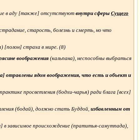
ание в аду [также] отсутствуют
внутри сферы
Сущего
страдание, старость, болезнь и смерть, но что
 [полон] страха в мире. (8)
трясине воображения
(кальпана), неспособны выбраться
а] отравлены ядом воображения, что есть и объект и
рактике просветления (бодхи-чарья) ради блага [всех]
тления (бодай), должно стать Буддой,
избавленным от
м] в зависимое происхождение (пратитья-самутпада),