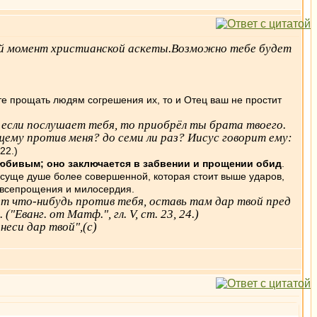
снй момент христианской аскеты.Возможно тебе будет
те прощать людям согрешения их, то и Отец ваш не простит
 если послушает тебя, то приобрёл ты брата твоего.
щему против меня? до семи ли раз? Иисус говорит ему:
 22.)
любивым; оно заключается в забвении и прощении обид
.
суще душе более совершенной, которая стоит выше ударов,
а всепрощения и милосердия.
ет что-нибудь против тебя, оставь там дар твой пред
Еванг. от Матф.", гл. V, ст. 23, 24.)
неси дар твой",(с)