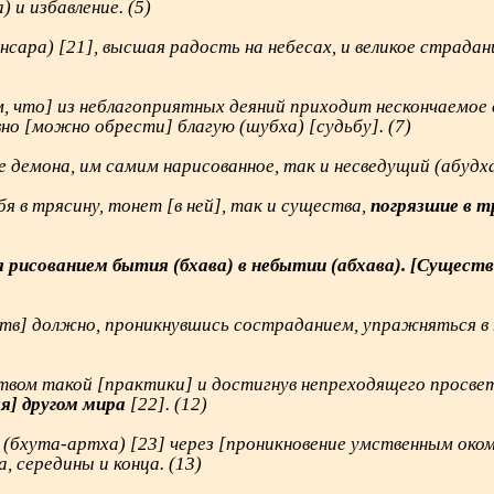
) и избавление. (5)
нсара) [21], высшая радость на небесах, и великое страд
м, что] из неблагоприятных деяний приходит нескончаемое 
но [можно обрести] благую (шубха) [судьбу]. (7)
демона, им самим нарисованное, так и несведущий (абудха)
бя в трясину, тонет [в ней], так и существа,
погрязшие в 
исованием бытия (бхава) в небытии (абхава). [Существ
в] должно, проникнувшись состраданием, упражняться в п
твом такой [практики] и достигнув непреходящего просве
я] другом мира
[22]. (12)
(бхута-артха) [23] через [проникновение умственным око
, середины и конца. (13)