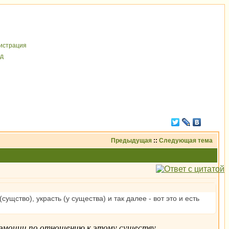
иcтрaция
д
Предыдущая
::
Следующая тема
щство), украсть (у существа) и так далее - вот это и есть
эмоции по отношению к этому существу.