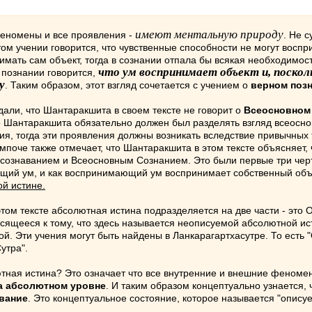
имеют ментальную природу
 феномены и все проявления -
. Не 
 этом учении говорится, что чувственные способности не могут восп
мать сам объект, тогда в сознании отпала бы всякая необходимост
что ум воспринимает объект и, поскол
 познании говорится,
у
. Таким образом, этот взгляд сочетается с учением о
верном поз
 что Шантаракшита в своем тексте не говорит о
Всеосновном 
о Шантаракшита обязательно должен был разделять взгляд всеосновн
 тогда эти проявления должны возникать вследствие привычных те
поче также отмечает, что Шантаракшита в этом тексте объясняет,
сознаванием и Всеосновным Сознанием. Это были первые три че
ющий ум, и как воспринимающий ум воспринимает собственный объек
й истине.
ом тексте абсолютная истина подразделяется на две части - это
осящееся к тому, что здесь называется неописуемой абсолютной ист
. Эти учения могут быть найдены в Ланкарагартхасутре. То есть 
утра".
истина? Это означает что все внутренние и внешние феномены 
а абсолютном уровне
. И таким образом концептуально узнается, 
вание
. Это концептуальное состояние, которое называется "опис