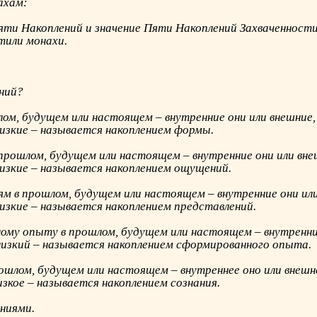
ахам:
Пяти Накоплений и значение Пяти Накоплений Захваченност
тили монахи.
ений?
лом, будущем или настоящем – внутренние они или внешние,
лизкие – называется накоплением формы.
прошлом, будущем или настоящем – внутренние они или вне
лизкие – называется накоплением ощущений.
ям в прошлом, будущем или настоящем – внутренние они или
лизкие – называется накоплением представлений.
ому опыту в прошлом, будущем или настоящем – внутренний
лизкий – называется накоплением сформированного опыта.
ошлом, будущем или настоящем – внутреннее оно или внешне
изкое – называется накоплением сознания.
ниями.