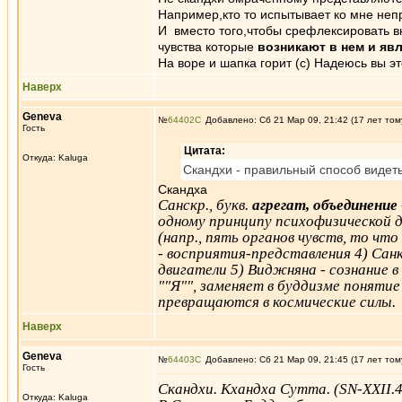
Например,кто то испытывает ко мне неп
И вместо того,чтобы срефлексировать вн
чувства которые
возникают в нем и яв
На воре и шапка горит (с) Надеюсь вы э
Наверх
Genеva
№
64402
Добавлено: Сб 21 Мар 09, 21:42 (17 лет том
Гость
Цитата:
Откуда: Kaluga
Скандхи - правильный способ видеть
Скандха
Санскр., букв.
агрегат, объединение
одному принципу психофизической д
(напр., пять органов чувств, то чт
- восприятия-представления 4) Сан
двигатели 5) Виджняна - сознание 
""Я"", заменяет в буддизме поняти
превращаются в космические силы.
Наверх
Genеva
№
64403
Добавлено: Сб 21 Мар 09, 21:45 (17 лет том
Гость
Скандхи. Кхандха Сутта. (SN-XXII.4
Откуда: Kaluga