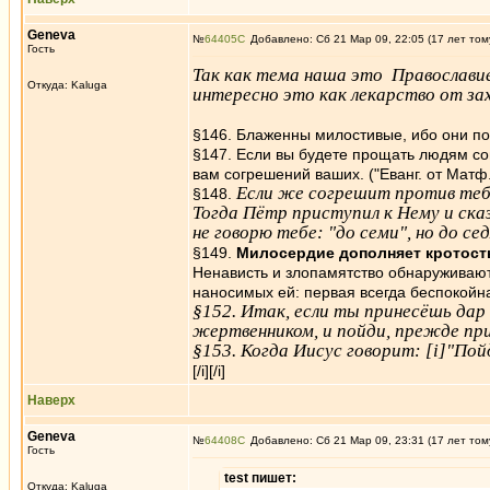
Genеva
№
64405
Добавлено: Сб 21 Мар 09, 22:05 (17 лет том
Гость
Так как тема наша это Православи
Откуда: Kaluga
интересно это как лекарство от за
§146. Блаженны милостивые, ибо они помил
§147. Если вы будете прощать людям со
вам согрешений ваших. ("Еванг. от Матф.", 
Если же согрешит против тебя
§148.
Тогда Пётр приступил к Нему и ска
не говорю тебе: "до семи", но до 
§149.
Милосердие дополняет кротость
Ненависть и злопамятство обнаруживаю
наносимых ей: первая всегда беспокойн
§152. Итак, если ты принесёшь дар
жертвенником, и пойди, прежде прими
§153. Когда Иисус говорит: [i]"По
[/i][/i]
Наверх
Genеva
№
64408
Добавлено: Сб 21 Мар 09, 23:31 (17 лет том
Гость
test пишет:
Откуда: Kaluga