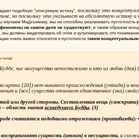
поскольку это концептуал
ет подобную "описуемую истину",
ине, но поскольку это указывает на абсолютную истину и 
 мы изучаем Мадхъямаку, мы не способны реализовать пустотность 
феномены на самом деле не существуют
, и таким образом кон
, мы должны медитировать об этом и культивировать это понимание
ции очень важно относится к пустотности
таким концептуальным 
у назад)
удде, чье могущество непостижимо и кто из любви (дая) [
ма-артха [20]) нет никакого происхождения (утпада) и вои
начит и [все] существа отличает единственное (эка) свойст
 той или другой стороны. Составленная вещь (санскрита
а – область знания
всеведущего Будды
. (3)
рироде считаются подобными отражениям (пратибимба): ч
 воспринимают сущность (атман) в несущности,
и схожи