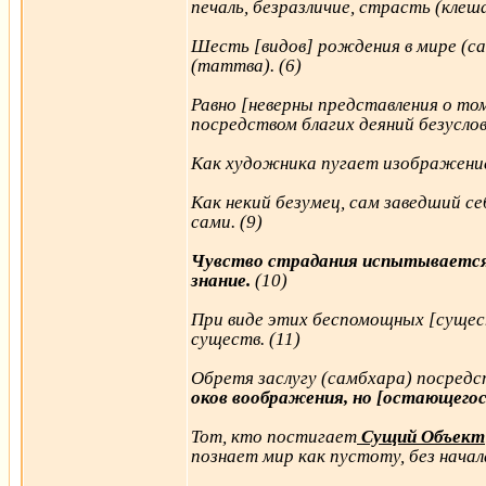
печаль, безразличие, страсть (клеша
Шесть [видов] рождения в мире (са
(таттва). (6)
Равно [неверны представления о то
посредством благих деяний безуслов
Как художника пугает изображение 
Как некий безумец, сам заведший се
сами. (9)
Чувство страдания испытывается р
знание.
(10)
При виде этих беспомощных [сущест
существ. (11)
Обретя заслугу (самбхара) посредс
оков воображения, но [остающегос
Тот, кто постигает
Сущий Объект
познает мир как пустоту, без начала