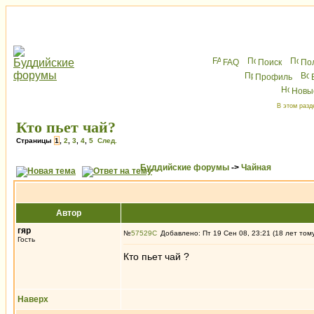
FAQ
Поиск
По
Профиль
Новы
В этом разд
Кто пьет чай?
Страницы
1
,
2
,
3
,
4
,
5
След.
Буддийские форумы
->
Чайная
Автор
гяр
№
57529
Добавлено: Пт 19 Сен 08, 23:21 (18 лет том
Гость
Кто пьет чай ?
Наверх