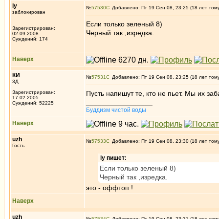
ly
№
57530
Добавлено: Пт 19 Сен 08, 23:25 (18 лет том
заблокирован
Если только зеленый 8)
Зарегистрирован:
Черный так ,изредка.
02.09.2008
Суждений: 174
Наверх
КИ
№
57531
Добавлено: Пт 19 Сен 08, 23:25 (18 лет том
3Д
Зарегистрирован:
Пусть напишут те, кто не пьет. Мы их за
17.02.2005
_________________
Суждений: 52225
Буддизм чистой воды
Наверх
uzh
№
57533
Добавлено: Пт 19 Сен 08, 23:30 (18 лет том
Гость
ly пишет:
Если только зеленый 8)
Черный так ,изредка.
это - оффтоп !
Наверх
uzh
№
57534
Добавлено: Пт 19 Сен 08, 23:31 (18 лет том