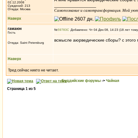
02.12.2008
_________________
Суждений: 213
Откуда: Москва
Самопознание и самотрансформация. Мой уютне
Наверх
гамаюн
№
59783
Добавлено: Чт 04 Дек 08, 14:23 (18 лет тому
Гость
всмысле аюрведические сборы? с этого 
Откуда: Saint Petersburg
Наверх
Тред сейчас никто не читает.
Буддийские форумы
->
Чайная
Страница
1
из
5