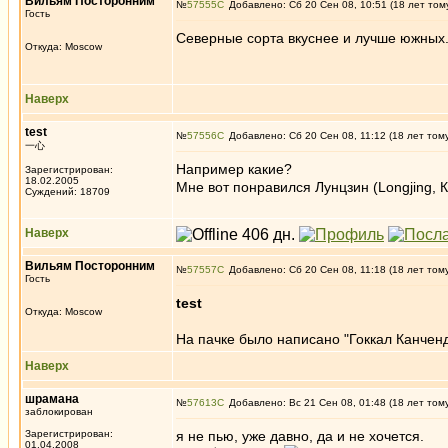
Вильям Посторонним
№
57555
Добавлено: Сб 20 Сен 08, 10:51 (18 лет том
Гость
Северные сорта вкуснее и лучше южных
Откуда: Moscow
Наверх
test
№
57556
Добавлено: Сб 20 Сен 08, 11:12 (18 лет том
一心
Например какие?
Зарегистрирован:
18.02.2005
Мне вот понравился Лунцзин (Longjing, 
Суждений: 18709
Наверх
Вильям Посторонним
№
57557
Добавлено: Сб 20 Сен 08, 11:18 (18 лет том
Гость
test
Откуда: Moscow
На пачке было написано "Гоккал Канченд
Наверх
шрамана
№
57613
Добавлено: Вс 21 Сен 08, 01:48 (18 лет том
заблокирован
Зарегистрирован:
я не пью, уже давно, да и не хочется.
01.04.2008