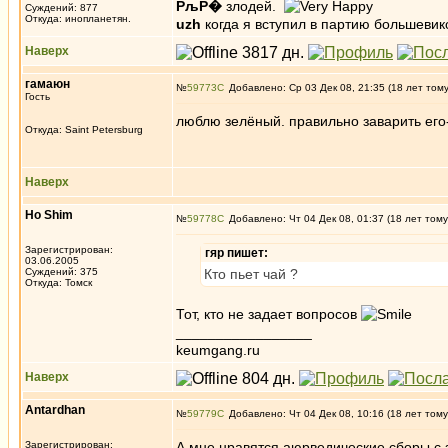
РљР�
злодей.
Суждений: 877
Откуда: инопланетян.
uzh
когда я вступил в партию большевик
Наверх
гамаюн
№
59773
Добавлено: Ср 03 Дек 08, 21:35 (18 лет том
Гость
люблю зелёный. правильно заварить его
Откуда: Saint Petersburg
Наверх
Ho Shim
№
59778
Добавлено: Чт 04 Дек 08, 01:37 (18 лет тому
Зарегистрирован:
гяр пишет:
03.06.2005
Суждений: 375
Кто пьет чай ?
Откуда: Томск
Тот, кто не задает вопросов
_________________
keumgang.ru
Наверх
Antardhan
№
59779
Добавлено: Чт 04 Дек 08, 10:16 (18 лет тому
Зарегистрирован:
А мне нравятся аюрведические сборы с