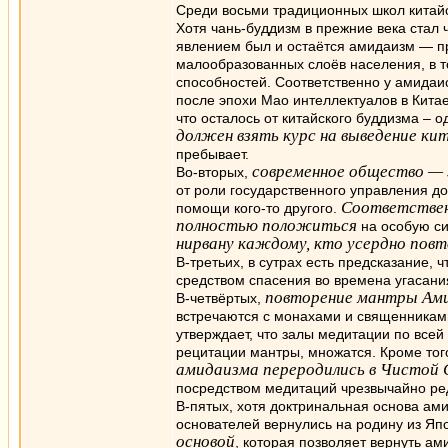
Среди восьми традиционных школ китай
Хотя чань-буддизм в прежние века стал
явлением был и остаётся амидаизм — пр
малообразованных слоёв населения, в т
способностей. Соответственно у амидаис
после эпохи Мао интеллектуалов в Китае
что осталось от китайского буддизма – 
должен взять курс на выведение ки
пребывает.
современное общество — 
Во-вторых,
от роли государственного управления до
Соответственн
помощи кого-то другого.
полностью положиться
на особую си
нирвану каждому, кто усердно пов
В-третьих, в сутрах есть предсказание
средством спасения во времена угасания
повторение мантры Ам
В-четвёртых,
встречаются с монахами и священниками
утверждает, что залы медитации по всей
рецитации мантры, множатся. Кроме тог
амидаизма переродились в Чистой
посредством медитаций чрезвычайно ре
В-пятых, хотя доктринальная основа ами
основателей вернулись на родину из Яп
основой
, которая позволяет вернуть ам