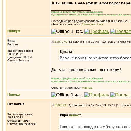
А вы зашли в нее (физически порог перес
_________________
новичок на форуме, прочитавший несколько книжек
и доверяющий сведениям, изложенным в метафизическом трактате Д.Андреева 
Последний раз редактировалось: Кира (Пн 12 Июн 23, 1
Ответы на этот пост:
Экалавья
,
Твик
Наверх
Кира
№
628737
Добавлено: Пн 12 Июн 23, 19:00 (3 года то
Кирилл
Зарегистрирован:
Цитата:
18.03.2012
Суждений: 11534
Вполне понятно: христианство боле
Откуда: Москва
Да, мы - православные - свет миру !
_________________
новичок на форуме, прочитавший несколько книжек
и доверяющий сведениям, изложенным в метафизическом трактате Д.Андреева 
Ответы на этот пост:
Android
Наверх
Экалавья
№
628738
Добавлено: Пн 12 Июн 23, 19:11 (3 года то
Зарегистрирован:
Кира
пишет
:
26.12.2021
Суждений: 2914
Откуда: Пантикапей
Говорят, что вход в шамбалу давно и