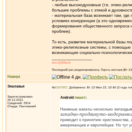
- любые высокодуховные (т.е. этико-рели
большие проблемы с этикой и духовностью
- материальная база возникает там, где
условиях конкуренции (а это одновреме
формирования общественного запроса н
проблем).
То есть, развитие материальной базы п
этико-религиозные системы, с помощью
возникающие социально-психологически
_________________
нео-буддист
Последний раз редактировалось: Горсть листьев (Вт 13
Наверх
Экалавья
№
628785
Добавлено: Вт 13 Июн 23, 10:40 (3 года то
Зарегистрирован:
Android
пишет
:
26.12.2021
Суждений: 2914
Откуда: Пантикапей
Наивные азиаты несколько запаздыв
западно-продвинуто-модерново
приводит к принятию христианства, 
американцев и европейцев. Но тут у