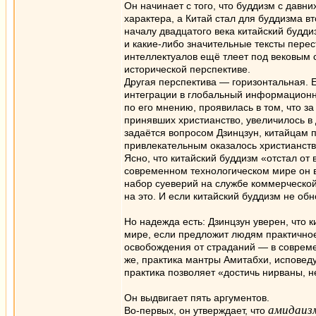
Он начинает с того, что буддизм с давни
характера, а Китай стал для буддизма вт
началу двадцатого века китайский будди
и какие-либо значительные тексты перес
интеллектуалов ещё тлеет под вековым 
исторической перспективе.
Другая перспектива — горизонтальная. Её
интеграции в глобальный информационны
по его мнению, проявилась в том, что за
принявших христианство, увеличилось в
задаётся вопросом Дзинцзун, китайцам 
привлекательным оказалось христианст
Ясно, что китайский буддизм «отстал от
современном технологическом мире он в
набор суеверий на службе коммерческой
на это. И если китайский буддизм не об
Но надежда есть: Дзинцзун уверен, что
мире, если предложит людям практично
освобождения от страданий — в совреме
же, практика мантры Амитабхи, исповеду
практика позволяет «достичь нирваны, не
Он выдвигает пять аргументов.
амидаиз
Во-первых, он утверждает, что