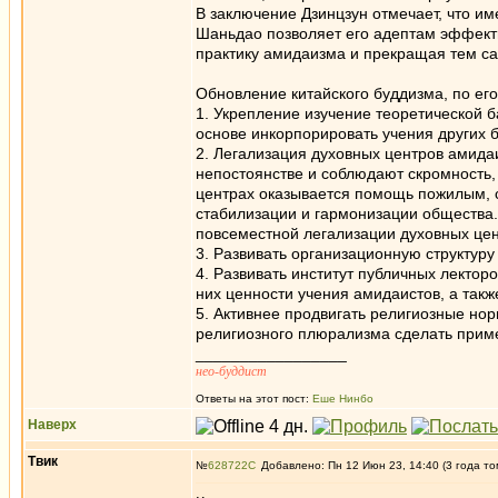
В заключение Дзинцзун отмечает, что и
Шаньдао позволяет его адептам эффекти
практику амидаизма и прекращая тем са
Обновление китайского буддизма, по его
1. Укрепление изучение теоретической б
основе инкорпорировать учения других б
2. Легализация духовных центров амидаи
непостоянстве и соблюдают скромность, 
центрах оказывается помощь пожилым, 
стабилизации и гармонизации общества.
повсеместной легализации духовных цен
3. Развивать организационную структур
4. Развивать институт публичных лектор
них ценности учения амидаистов, а такж
5. Активнее продвигать религиозные но
религиозного плюрализма сделать приме
_________________
нео-буддист
Ответы на этот пост:
Еше Нинбо
Наверх
Твик
№
628722
Добавлено: Пн 12 Июн 23, 14:40 (3 года то