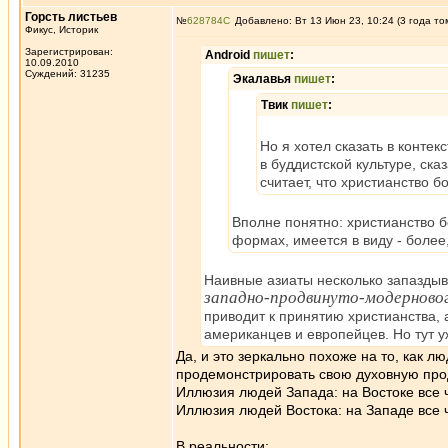
Горсть листьев
№
628784
Добавлено: Вт 13 Июн 23, 10:24 (3 года то
Фикус, Историк
Зарегистрирован:
Android
пишет
:
10.09.2010
Суждений: 31235
Экалавья
пишет
:
Твик
пишет
:
Но я хотел сказать в конте
в буддистской культуре, ска
считает, что христианство бо
Вполне понятно: христианство 
формах, имеется в виду - более
Наивные азиаты несколько запаздыв
западно-продвинуто-модерново
приводит к принятию христианства, 
американцев и европейцев. Но тут у
Да, и это зеркально похоже на то, как л
продемонстрировать свою духовную про
Иллюзия людей Запада: на Востоке все 
Иллюзия людей Востока: на Западе все 
В реальности: