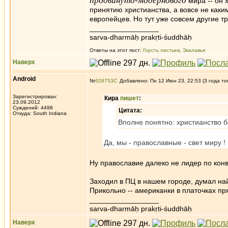
продвинуто-модернового
мира -- он 
принятию христианства, а вовсе не как
европейцев. Но тут уже совсем другие т
_________________
sarva-dharmāḥ prakṛti-śuddhāḥ
Ответы на этот пост:
Горсть листьев
,
Экалавья
Наверх
Android
№
628753
Добавлено: Пн 12 Июн 23, 22:53 (3 года то
Зарегистрирован:
Кира
пишет
:
23.09.2012
Суждений: 4498
Цитата:
Откуда: South Indiana
Вполне понятно: христианство 
Да, мы - православные - свет миру !
Ну православие далеко не лидер по кон
Заходил в ПЦ в нашем городе, думал най
Прикольно -- американки в платочках п
_________________
sarva-dharmāḥ prakṛti-śuddhāḥ
Наверх