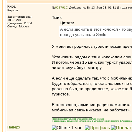
Кира
№
628761
Добавлено: Вт 13 Июн 23, 01:31 (3 года то
Кирилл
Зарегистрирован:
Твик
18.03.2012
Цитата:
Суждений: 11534
Откуда: Москва
А если звонить в этот колокол - то 
правда услышали Smile
У меня вот родилась туристическая идея
Установить рядом с этим колоколом спе
И потом, через 15 мин, как турист удар
читает случайную мантру.
А если еще сделать так, что с мобильник
будет отображаться, то есть человек не
реально был, то представьте, какое это
туристов.
Естественно, администрация памятника 
мобильная связь никакая не работает».
_________________
новичок на форуме, прочитавший несколько книжек
и доверяющий сведениям, изложенным в метафизическом трактате Д.Андреева 
Наверх