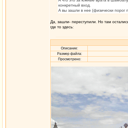
А что это за южные врата в Шамбалу
конкретный вход.
А вы зашли в нее (физически порог п
Да, зашли- переступили. Но там осталис
где то здесь:
Описание:
Размер файла:
Просмотрено: