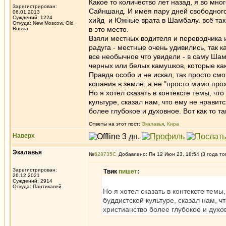
Какое то количество лет назад, я во мно
Зарегистрирован:
Сайншанд. И имея пару дней свободног
06.01.2013
Суждений: 1224
хийд и Южные врата в Шамбалу. всё так
Откуда: New Moscow, Old
в это место.
Russia
Взяли местных водителя и переводчика 
радуга - местные очень удивились, так к
все необычное что увидели - в саму Шам
черных или белых камушков, которые как
Правда особо и не искал, так просто смо
копания в земле, а не "просто мимо про
Но я хотел сказать в контексте темы, чт
культуре, сказал нам, что ему не нравитс
более глубокое и духовное. Вот как то та
Ответы на этот пост:
Экалавья
,
Кира
Наверх
Экалавья
№
628735
Добавлено: Пн 12 Июн 23, 18:54 (3 года то
Зарегистрирован:
Твик
пишет
:
26.12.2021
Суждений: 2914
Откуда: Пантикапей
Но я хотел сказать в контексте темы
буддистской культуре, сказал нам, ч
христианство более глубокое и духовн