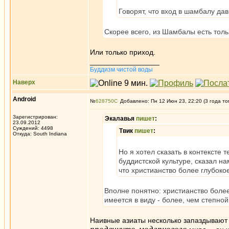
Говорят, что вход в шамбалу дав
Скорее всего, из Шамбалы есть толь
Или только приход.
_________________
Буддизм чистой воды
Наверх
Android
№
628750
Добавлено: Пн 12 Июн 23, 22:20 (3 года то
Зарегистрирован:
Экалавья
пишет
:
23.09.2012
Суждений: 4498
Твик
пишет
:
Откуда: South Indiana
Но я хотел сказать в контексте 
буддистской культуре, сказал на
что христианство более глубокое 
Вполне понятно: христианство боле
имеется в виду - более, чем степно
Наивные азиаты несколько запаздывают 