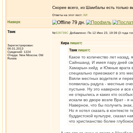
Скорее всего, из Шамбалы есть только в
Ответы на этот пост:
КИ
Наверх
Твик
№
628739
Добавлено: Пн 12 Июн 23, 19:39 (3 года то
Кира
пишет
:
Зарегистрирован:
06.01.2013
Твик
пишет
:
Суждений: 1224
Откуда: New Moscow, Old
Какое то количество лет назад, 
Russia
Сайншанд. И имея пару дней св
Хамарын-хийд и Южные врата в 
специально приезжают в это мес
Взяли местных водителя и пере
появилась радуга - местные очен
пустыне. Ну это наверное и все
не открылись и каких кто особы
искали во дворе возле Врат - я 
Наверное, что бы получить знак
Но я хотел сказать в контексте 
буддистской культуре, сказал на
что христианство более глубокое 