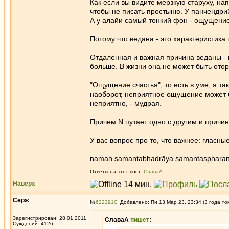
Как если вы видите мерзкую старуху, на
чтобы не писать простыню. У панчендрий
А у алайи самый тонкий фон - ощущение
Потому что ведана - это характеристика
Отдаленная и важная причина веданы - 
больше. В жизни она не может быть оторв
"Ощущение счастья", то есть в уме, я та
наоборот, неприятное ощущение может бы
неприятно, - мудрая.
Причем N путает одно с другим и причин
У вас вопрос про то, что важнее: гласны
_________________
namaḥ samantabhadrāya samantaspharaṇ
Ответы на этот пост:
СлаваА
Наверх
Серж
№
622391
Добавлено: Пн 13 Мар 23, 23:34 (3 года то
Зарегистрирован: 28.01.2011
СлаваА
пишет
:
Суждений: 4126