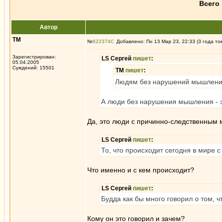
Всего 
Автор
ТМ
№
622374
Добавлено: Пн 13 Мар 23, 22:33 (3 года то
Зарегистрирован:
LS Сергей
пишет
:
05.04.2005
Суждений: 15501
ТМ
пишет
:
Людям без нарушений мышления 
А люди без нарушения мышления - э
Да, это люди с причинно-следственным
LS Сергей
пишет
:
То, что происходит сегодня в мире 
Что именно и с кем происходит?
LS Сергей
пишет
:
Будда как бы много говорил о том, чт
Кому он это говорил и зачем?