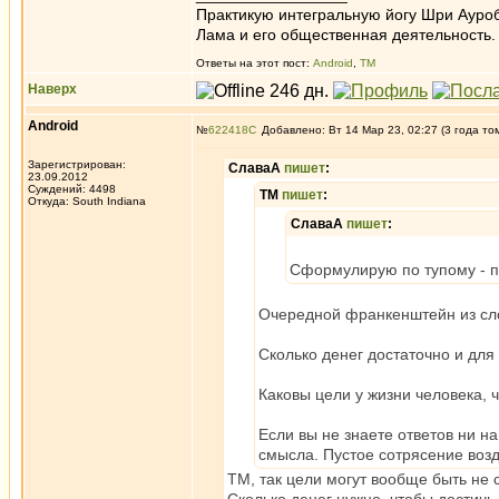
Практикую интегральную йогу Шри Ауроб
Лама и его общественная деятельность.
Ответы на этот пост:
Android
,
ТМ
Наверх
Android
№
622418
Добавлено: Вт 14 Мар 23, 02:27 (3 года то
Зарегистрирован:
СлаваА
пишет
:
23.09.2012
Суждений: 4498
ТМ
пишет
:
Откуда: South Indiana
СлаваА
пишет
:
Сформулирую по тупому - по
Очередной франкенштейн из с
Сколько денег достаточно и для
Каковы цели у жизни человека, 
Если вы не знаете ответов ни н
смысла. Пустое сотрясение возд
ТМ, так цели могут вообще быть не 