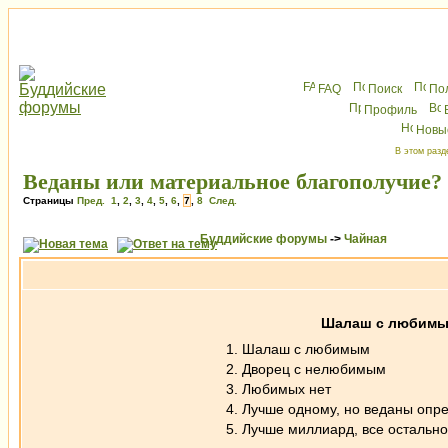
FAQ
Поиск
По
Профиль
Новы
В этом разд
Веданы или материальное благополучие?
Страницы
Пред.
1
,
2
,
3
,
4
,
5
,
6
,
7
,
8
След.
Буддийские форумы
->
Чайная
Шалаш с любимы
1. Шалаш с любимым
2. Дворец с нелюбимым
3. Любимых нет
4. Лучше одному, но веданы оп
5. Лучше миллиард, все остальн