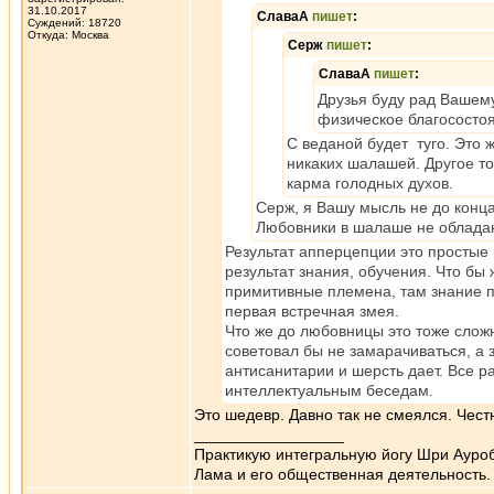
31.10.2017
СлаваА
пишет
:
Суждений: 18720
Откуда: Москва
Серж
пишет
:
СлаваА
пишет
:
Друзья буду рад Вашему
физическое благососто
С веданой будет туго. Это 
никаких шалашей. Другое то
карма голодных духов.
Серж, я Вашу мысль не до конц
Любовники в шалаше не обладаю
Результат апперцепции это простые 
результат знания, обучения. Что бы
примитивные племена, там знание п
первая встречная змея.
Что же до любовницы это тоже слож
советовал бы не замарачиваться, а 
антисанитарии и шерсть дает. Все р
интеллектуальным беседам.
Это шедевр. Давно так не смеялся. Честн
_________________
Практикую интегральную йогу Шри Ауроб
Лама и его общественная деятельность.