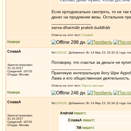
Сколько денег нужно, чтобы достич
Если ортодоксально смотреть, то не так 
денег на продление визы. Остальное пре
_________________
sarva-dharmāḥ prakṛti-śuddhāḥ
Ответы на этот пост:
СлаваА
Наверх
СлаваА
№
622421
Добавлено: Вт 14 Мар 23, 02:32 (3 года то
Поговорку, что счастье за деньги не куп
Зарегистрирован:
_________________
31.10.2017
Суждений: 18720
Практикую интегральную йогу Шри Ауроб
Откуда: Москва
Лама и его общественная деятельность.
Ответы на этот пост:
Горсть листьев
Наверх
СлаваА
№
622422
Добавлено: Вт 14 Мар 23, 02:34 (3 года то
Android
пишет
:
Зарегистрирован:
31.10.2017
СлаваА
пишет
:
Суждений: 18720
Откуда: Москва
ТМ
пишет
: