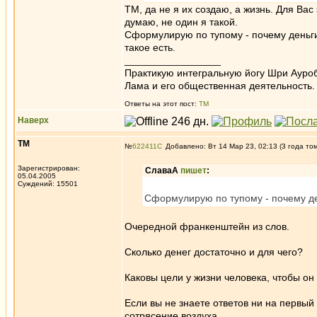
ТМ, да не я их создаю, а жизнь. Для Ва
думаю, не один я такой.
Сформулирую по тупому - почему деньги 
такое есть.
_________________
Практикую интегральную йогу Шри Ауроб
Лама и его общественная деятельность.
Ответы на этот пост:
ТМ
Наверх
ТМ
№
622411
Добавлено: Вт 14 Мар 23, 02:13 (3 года то
Зарегистрирован:
СлаваА
пишет
:
05.04.2005
Суждений: 15501
Сформулирую по тупому - почему ден
Очередной франкенштейн из слов.
Сколько денег достаточно и для чего?
Каковы цели у жизни человека, чтобы он
Если вы не знаете ответов ни на первый
сотрясение воздуха.