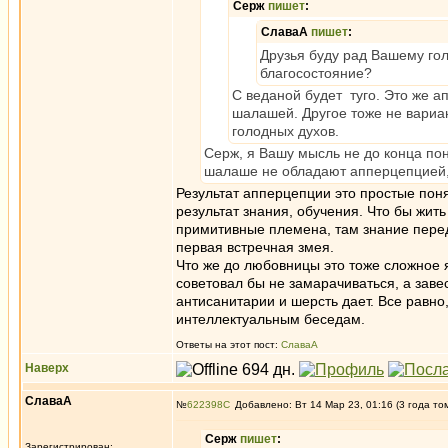
Серж
пишет
:
СлаваА
пишет
:
Друзья буду рад Вашему го
благосостояние?
С веданой будет туго. Это же а
шалашей. Другое тоже не вариан
голодных духов.
Серж, я Вашу мысль не до конца по
шалаше не обладают апперцепцией,
Результат апперцепции это простые поня
результат знания, обучения. Что бы жит
примитивные племена, там знание перед
первая встречная змея.
Что же до любовницы это тоже сложное 
советовал бы не замарачиваться, а заве
антисанитарии и шерсть дает. Все равн
интеллектуальным беседам.
Ответы на этот пост:
СлаваА
Наверх
СлаваА
№
622398
Добавлено: Вт 14 Мар 23, 01:16 (3 года то
Серж
пишет
:
Зарегистрирован: