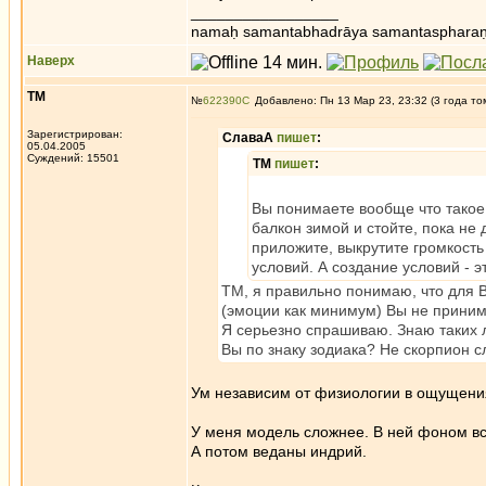
_________________
namaḥ samantabhadrāya samantaspharaṇ
Наверх
ТМ
№
622390
Добавлено: Пн 13 Мар 23, 23:32 (3 года то
Зарегистрирован:
СлаваА
пишет
:
05.04.2005
Суждений: 15501
ТМ
пишет
:
Вы понимаете вообще что такое 
балкон зимой и стойте, пока не
приложите, выкрутите громкост
условий. А создание условий - э
ТМ, я правильно понимаю, что для 
(эмоции как минимум) Вы не приним
Я серьезно спрашиваю. Знаю таких 
Вы по знаку зодиака? Не скорпион 
Ум независим от физиологии в ощущени
У меня модель сложнее. В ней фоном вс
А потом веданы индрий.