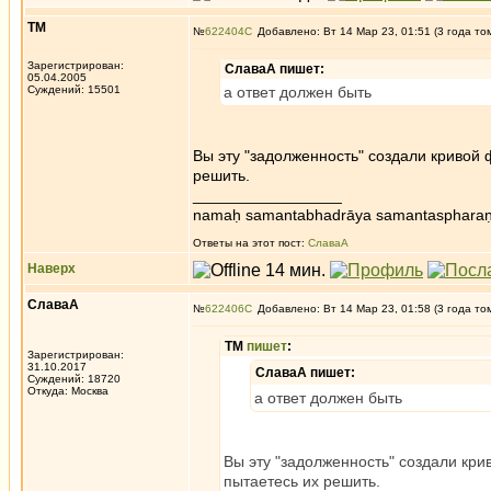
ТМ
№
622404
Добавлено: Вт 14 Мар 23, 01:51 (3 года то
Зарегистрирован:
СлаваА пишет:
05.04.2005
Суждений: 15501
а ответ должен быть
Вы эту "задолженность" создали кривой
решить.
_________________
namaḥ samantabhadrāya samantaspharaṇ
Ответы на этот пост:
СлаваА
Наверх
СлаваА
№
622406
Добавлено: Вт 14 Мар 23, 01:58 (3 года то
ТМ
пишет
:
Зарегистрирован:
31.10.2017
СлаваА пишет:
Суждений: 18720
Откуда: Москва
а ответ должен быть
Вы эту "задолженность" создали кр
пытаетесь их решить.