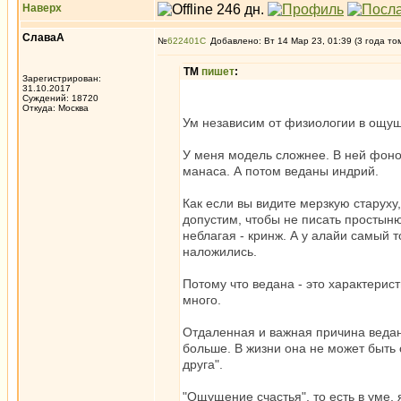
Наверх
СлаваА
№
622401
Добавлено: Вт 14 Мар 23, 01:39 (3 года то
ТМ
пишет
:
Зарегистрирован:
31.10.2017
Суждений: 18720
Откуда: Москва
Ум независим от физиологии в ощу
У меня модель сложнее. В ней фоно
манаса. А потом веданы индрий.
Как если вы видите мерзкую старуху
допустим, чтобы не писать простыню
неблагая - кринж. А у алайи самый 
наложились.
Потому что ведана - это характерис
много.
Отдаленная и важная причина ведан
больше. В жизни она не может быть 
друга".
"Ощущение счастья", то есть в уме,