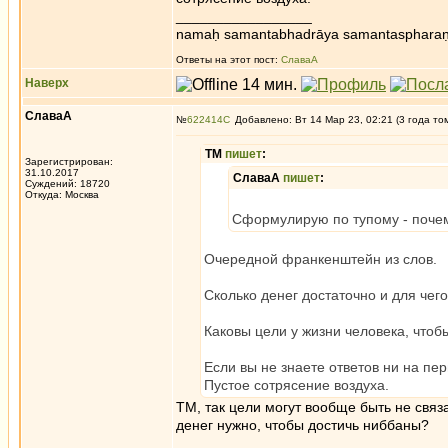
_________________
namaḥ samantabhadrāya samantaspharaṇ
Ответы на этот пост:
СлаваА
Наверх
СлаваА
№
622414
Добавлено: Вт 14 Мар 23, 02:21 (3 года то
ТМ
пишет
:
Зарегистрирован:
31.10.2017
СлаваА
пишет
:
Суждений: 18720
Откуда: Москва
Сформулирую по тупому - почему
Очередной франкенштейн из слов.
Сколько денег достаточно и для чег
Каковы цели у жизни человека, чтоб
Если вы не знаете ответов ни на пе
Пустое сотрясение воздуха.
ТМ, так цели могут вообще быть не связ
денег нужно, чтобы достичь ниббаны?
_________________