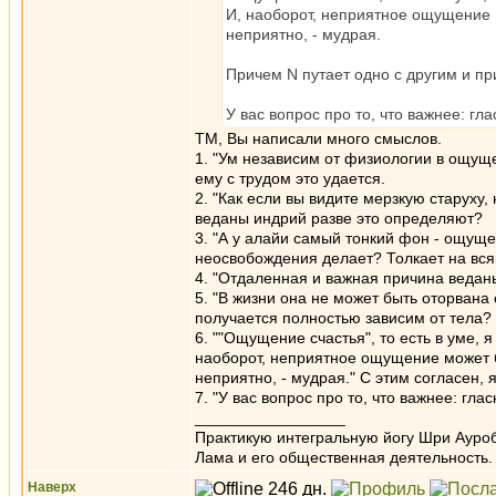
И, наоборот, неприятное ощущение м
неприятно, - мудрая.
Причем N путает одно с другим и пр
У вас вопрос про то, что важнее: гл
ТМ, Вы написали много смыслов.
1. "Ум независим от физиологии в ощуще
ему с трудом это удается.
2. "Как если вы видите мерзкую старуху
веданы индрий разве это определяют?
3. "А у алайи самый тонкий фон - ощуще
неосвобождения делает? Толкает на вся
4. "Отдаленная и важная причина веданы
5. "В жизни она не может быть оторвана 
получается полностью зависим от тела?
6. ""Ощущение счастья", то есть в уме, 
наоборот, неприятное ощущение может бы
неприятно, - мудрая." С этим согласен, 
7. "У вас вопрос про то, что важнее: гла
_________________
Практикую интегральную йогу Шри Ауроб
Лама и его общественная деятельность.
Наверх