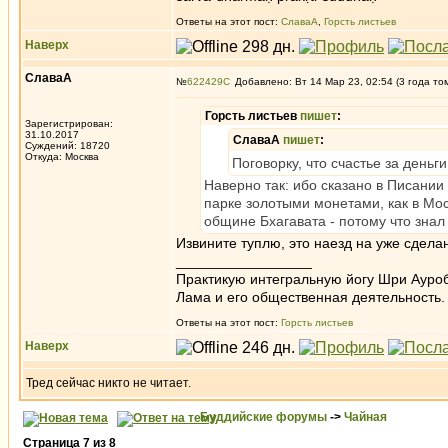
Ответы на этот пост:
СлаваА
,
Горсть листьев
Наверх
СлаваА
№
622429
Добавлено: Вт 14 Мар 23, 02:54 (3 года то
Горсть листьев
пишет
:
Зарегистрирован:
31.10.2017
СлаваА
пишет
:
Суждений: 18720
Откуда: Москва
Поговорку, что счастье за деньг
Наверно так: ибо сказано в Писании
парке золотыми монетами, как в Мос
общине Бхагавата - потому что знал
Извините туплю, это наезд на уже сдела
_________________
Практикую интегральную йогу Шри Ауроб
Лама и его общественная деятельность.
Ответы на этот пост:
Горсть листьев
Наверх
Тред сейчас никто не читает.
Буддийские форумы
->
Чайная
Страница
7
из
8