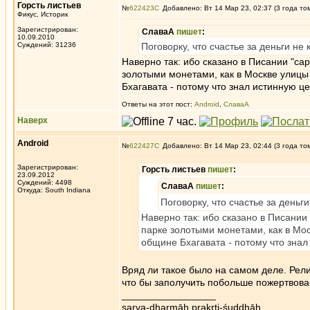
Горсть листьев
№
622423
Добавлено: Вт 14 Мар 23, 02:37 (3 года то
Фикус, Историк
Зарегистрирован:
СлаваА
пишет
:
10.09.2010
Суждений: 31236
Поговорку, что счастье за деньги не
Наверно так: ибо сказано в Писании "са
золотыми монетами, как в Москве улицы 
Бхагавата - потому что знал истинную ц
Ответы на этот пост:
Android
,
СлаваА
Наверх
Android
№
622427
Добавлено: Вт 14 Мар 23, 02:44 (3 года то
Зарегистрирован:
Горсть листьев
пишет
:
23.09.2012
Суждений: 4498
СлаваА
пишет
:
Откуда: South Indiana
Поговорку, что счастье за деньг
Наверно так: ибо сказано в Писании
парке золотыми монетами, как в Мос
общине Бхагавата - потому что знал
Вряд ли такое было на самом деле. Рел
что бы заполучить побольше пожертвован
_________________
sarva-dharmāḥ prakṛti-śuddhāḥ