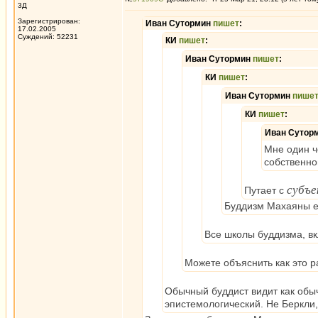
3Д
Зарегистрирован:
Иван Сутормин
пишет
:
17.02.2005
Суждений: 52231
КИ
пишет
:
Иван Сутормин
пишет
:
КИ
пишет
:
Иван Сутормин
пише
КИ
пишет
:
Иван Сутор
Мне один ч
собственно
субъе
Путает с
Буддизм Махаяны е
Все школы буддизма, вк
Можете объяснить как это р
Обычный буддист видит как обыч
эпистемологический. Не Беркли,