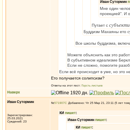
Иван Сутормин
п
Мне один челов
проекцией". И о
субъекти
Путает с
Буддизм Махаяны ето с
Все школы буддизма, включа
Можете объяснить как это работ
В субъктивном идеализме Беркли
Если не сложно, помогите разоб
Если всё происходит в уме, но это 
Ето получается солипсизм?
Ответы на этот пост:
Горсть листьев
Наверх
Иван Сутормин
№
571907
Добавлено: Чт 25 Мар 21, 23:11 (5 лет том
КИ
пишет
:
Зарегистрирован:
25.03.2021
Иван Сутормин
пишет
:
Суждений: 23
КИ
пишет
: