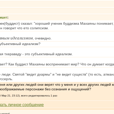
ишет
:
ек(буддист) сказал: "хороший ученик буддизма Махаяны понимает, ч
н говорит что ето солипсизм.
вным идеализмом
, очевидно.
убъективный идеализм?
я тхераваду - это субъективный идеализм.
ает? Как буддист Махаяны воспринимает мир? Что он думает когда
люди. Святой "видит дхармы" и "не видит существ" (то есть, атмана
уссерль.
ня или других людей они верят что у меня и у всех других людей
и воображаемые персонажи без сознания и ощущений?
 Мар 21, 23:12), всего редактировалось 1 раз
у назад)