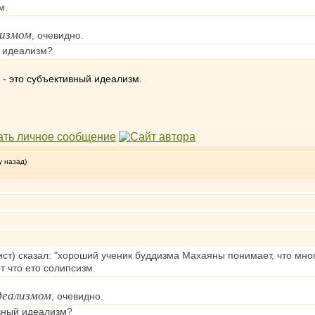
м.
лизмом
, очевидно.
 идеализм?
 - это субъективный идеализм.
у назад)
ст) сказал: "хороший ученик буддизма Махаяны понимает, что много
т что ето солипсизм.
деализмом
, очевидно.
вный идеализм?