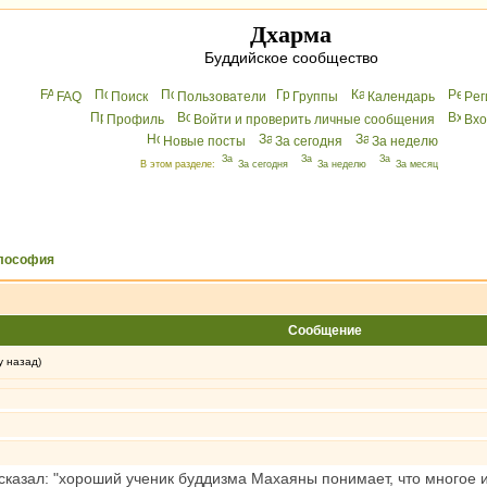
Дхарма
Буддийское сообщество
FAQ
Поиск
Пользователи
Группы
Календарь
Peг
Профиль
Войти и проверить личные сообщения
Вхo
Новые посты
За сегодня
За неделю
В этом разделе:
За сегодня
За неделю
За месяц
лософия
Сообщение
у назад)
сказал: "хороший ученик буддизма Махаяны понимает, что многое из