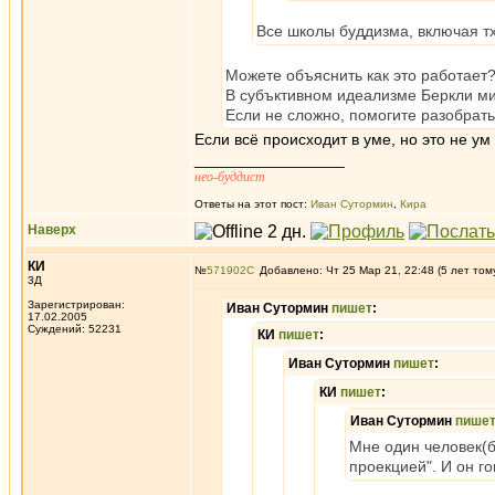
Все школы буддизма, включая тх
Можете объяснить как это работает
В субъктивном идеализме Беркли мир
Если не сложно, помогите разобрать
Если всё происходит в уме, но это не у
_________________
нео-буддист
Ответы на этот пост:
Иван Сутормин
,
Кира
Наверх
КИ
№
571902
Добавлено: Чт 25 Мар 21, 22:48 (5 лет том
3Д
Зарегистрирован:
Иван Сутормин
пишет
:
17.02.2005
Суждений: 52231
КИ
пишет
:
Иван Сутормин
пишет
:
КИ
пишет
:
Иван Сутормин
пише
Мне один человек(б
проекцией". И он го