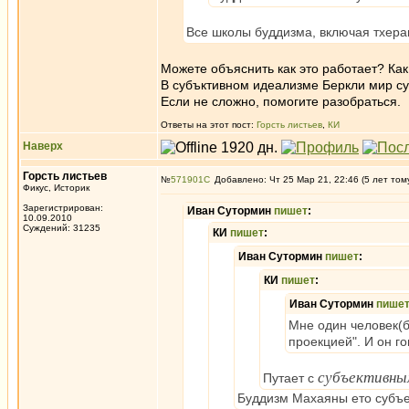
Все школы буддизма, включая тхера
Можете объяснить как это работает? Ка
В субъктивном идеализме Беркли мир су
Если не сложно, помогите разобраться.
Ответы на этот пост:
Горсть листьев
,
КИ
Наверх
Горсть листьев
№
571901
Добавлено: Чт 25 Мар 21, 22:46 (5 лет том
Фикус, Историк
Зарегистрирован:
Иван Сутормин
пишет
:
10.09.2010
Суждений: 31235
КИ
пишет
:
Иван Сутормин
пишет
:
КИ
пишет
:
Иван Сутормин
пише
Мне один человек(б
проекцией". И он го
субъективны
Путает с
Буддизм Махаяны ето субъ