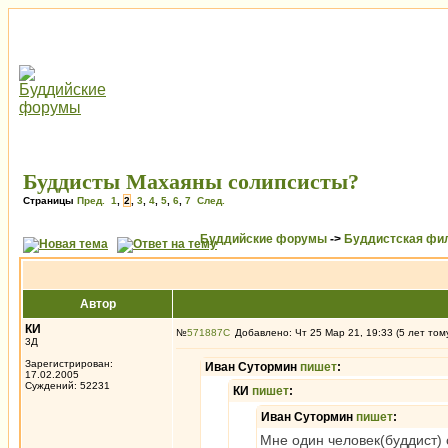
Буддисты Махаяны солипсисты?
Страницы
Пред.
1
,
2
,
3
,
4
,
5
,
6
,
7
След.
Буддийские форумы
->
Буддистская фи
Автор
КИ
№
571887
Добавлено: Чт 25 Мар 21, 19:33 (5 лет том
3Д
Зарегистрирован:
Иван Сутормин
пишет
:
17.02.2005
Суждений: 52231
КИ
пишет
:
Иван Сутормин
пишет
:
Мне один человек(буддист) 