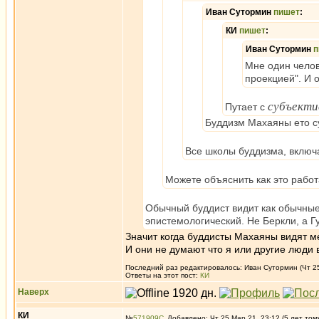
Иван Сутормин
пишет
:
КИ
пишет
:
Иван Сутормин
п
Мне один челов
проекцией". И о
субъекти
Путает с
Буддизм Махаяны ето с
Все школы буддизма, включа
Можете объяснить как это работ
Обычный буддист видит как обычные 
эпистемологический. Не Беркли, а Г
Значит когда буддисты Махаяны видят ме
И они не думают что я или другие люд
Последний раз редактировалось: Иван Сутормин (Чт 25
Ответы на этот пост:
КИ
Наверх
КИ
№
571909
Добавлено: Чт 25 Мар 21, 23:12 (5 лет том