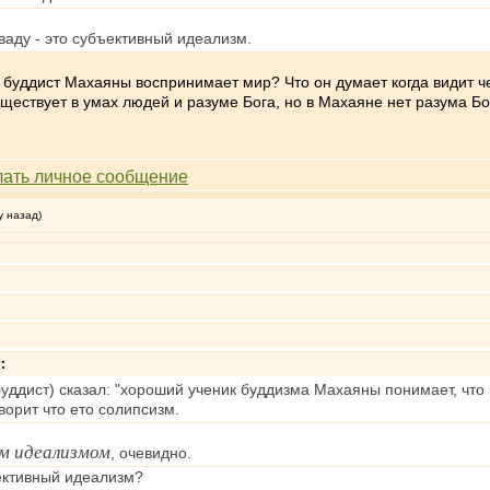
ваду - это субъективный идеализм.
к буддист Махаяны воспринимает мир? Что он думает когда видит ч
ществует в умах людей и разуме Бога, но в Махаяне нет разума Бо
у назад)
т
:
уддист) сказал: "хороший ученик буддизма Махаяны понимает, что м
ворит что ето солипсизм.
м идеализмом
, очевидно.
ективный идеализм?