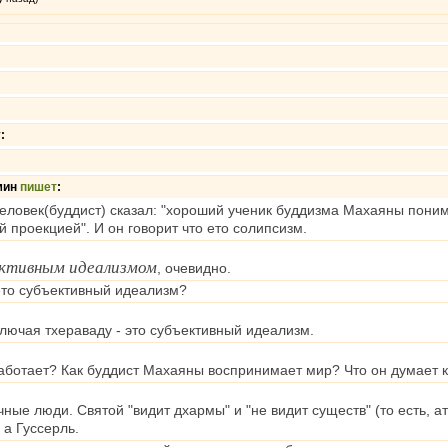
т
:
мин
пишет
:
еловек(буддист) сказал: "хороший ученик буддизма Махаяны понимает
й проекцией". И он говорит что ето солипсизм.
ктивным идеализмом
, очевидно.
то субъективный идеализм?
лючая тхераваду - это субъективный идеализм.
аботает? Как буддист Махаяны воспринимает мир? Что он думает к
ные люди. Святой "видит дхармы" и "не видит существ" (то есть, ат
 а Гуссерль.