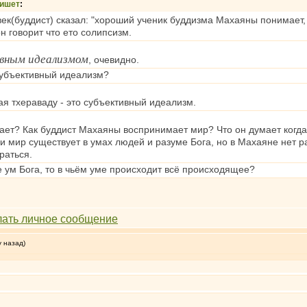
ишет
:
ек(буддист) сказал: "хороший ученик буддизма Махаяны понимает, ч
н говорит что ето солипсизм.
вным идеализмом
, очевидно.
убъективный идеализм?
я тхераваду - это субъективный идеализм.
ает? Как буддист Махаяны воспринимает мир? Что он думает когда
 мир существует в умах людей и разуме Бога, но в Махаяне нет р
раться.
не ум Бога, то в чьём уме происходит всё происходящее?
у назад)