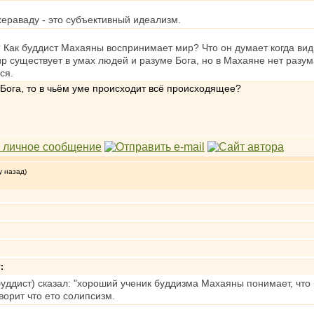
ераваду - это субъективный идеализм.
? Как буддист Махаяны воспринимает мир? Что он думает когда вид
 существует в умах людей и разуме Бога, но в Махаяне нет разум
ся.
м Бога, то в чьём уме происходит всё происходящее?
у назад)
т
:
уддист) сказал: "хороший ученик буддизма Махаяны понимает, что м
ворит что ето солипсизм.