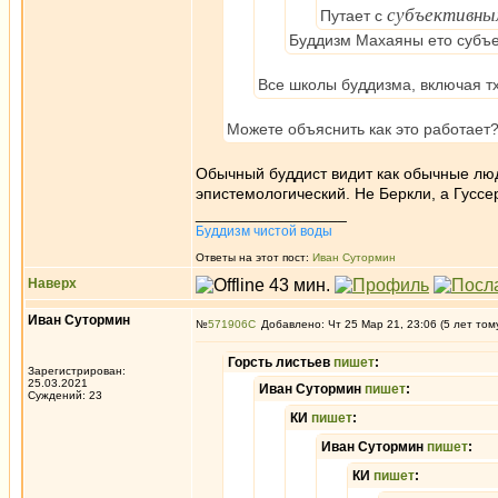
субъективны
Путает с
Буддизм Махаяны ето субъ
Все школы буддизма, включая тх
Можете объяснить как это работает
Обычный буддист видит как обычные люди
эпистемологический. Не Беркли, а Гуссе
_________________
Буддизм чистой воды
Ответы на этот пост:
Иван Сутормин
Наверх
Иван Сутормин
№
571906
Добавлено: Чт 25 Мар 21, 23:06 (5 лет том
Горсть листьев
пишет
:
Зарегистрирован:
25.03.2021
Иван Сутормин
пишет
:
Суждений: 23
КИ
пишет
:
Иван Сутормин
пишет
:
КИ
пишет
: