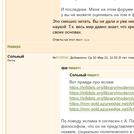
И последнее. Меня на этом форуме и
у вы не можете оценивать на том я 
Это смешно читать. Вы не дали и уже ни
наукой. Т.к. весь мир давно знает, что 
своих основах.
Ответы на этот пост:
qua
Наверх
Сольный
№
572553
Добавлено: Ср 31 Мар 21, 11:32 (5 лет том
Гость
qua
пишет
:
Сольный
пишет
:
Вот правда про ислам:
https://infidels.org/library/modern
https://infidels.org/library/modern
https://infidels.org/library/modern
https://mm-gold.azureedge.net/Arti
https://mm-gold.azureedge.net/Arti
По поводу ислама я согласен с А. 
философом, что он не представляет
скажем, социально-политического в 