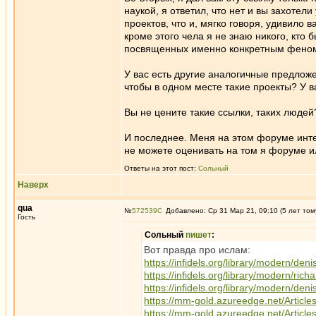
наукой, я ответил, что нет и вы захотел
проектов, что и, мягко говоря, удивило в
кроме этого чела я не знаю никого, кто 
посвященных именно конкретным фено
У вас есть другие аналогичные предлож
чтобы в одном месте такие проекты? У ва
Вы не цените такие ссылки, таких людей?
И последнее. Меня на этом форуме интер
не можете оценивать на том я форуме ил
Ответы на этот пост:
Сольный
Наверх
qua
№
572539
Добавлено: Ср 31 Мар 21, 09:10 (5 лет том
Гость
Сольный
пишет
:
Вот правда про ислам:
https://infidels.org/library/modern/deni
https://infidels.org/library/modern/rich
https://infidels.org/library/modern/deni
https://mm-gold.azureedge.net/Articles
https://mm-gold.azureedge.net/Articles