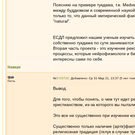
Поясняю на примере тукдама, т.е. Medv
между буддизмом и современной наукой, 
только то, что данный эмпирический факт
"natural".
ЕСДЛ предложил нашим ученым изучить т
собственно тукдама по сути занимаются
Вторая часть проекта - это изучение ре
процессы, которые нейрофизиологи и бе
интересны сами по себе.
Наверх
qua
№
572572
Добавлено: Ср 31 Мар 21, 13:37 (5 лет том
Гость
Вывод.
Для того, чтобы понять, о чем тут идет 
христианством, из-за которого вы пытал
Это все не существенно при изучении к
Существенно только наличие (арте)факт
религиозная традиция (гелук в случае т