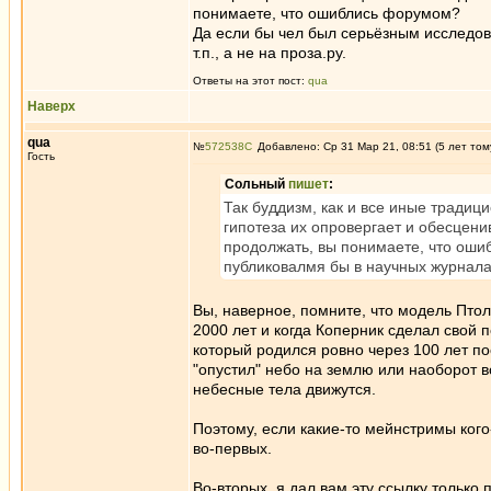
понимаете, что ошиблись форумом?
Да если бы чел был серьёзным исследов
т.п., а не на проза.ру.
Ответы на этот пост:
qua
Наверх
qua
№
572538
Добавлено: Ср 31 Мар 21, 08:51 (5 лет том
Гость
Сольный
пишет
:
Так буддизм, как и все иные традиц
гипотеза их опровергает и обесцен
продолжать, вы понимаете, что оши
публиковалмя бы в научных журналах 
Вы, наверное, помните, что модель Пто
2000 лет и когда Коперник сделал свой п
который родился ровно через 100 лет по
"опустил" небо на землю или наоборот во
небесные тела движутся.
Поэтому, если какие-то мейнстримы кого-
во-первых.
Во-вторых, я дал вам эту ссылку только 