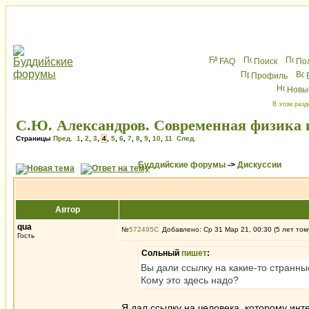
FAQ
Поиск
По
Профиль
Новы
В этом разд
С.Ю. Александров. Современная физика 
Страницы
Пред.
1
,
2
,
3
,
4
,
5
,
6
,
7
,
8
,
9
,
10
,
11
След.
Буддийские форумы
->
Дискуссии
Автор
qua
№
572495
Добавлено: Ср 31 Мар 21, 00:30 (5 лет том
Гость
Сольный
пишет
:
Вы дали ссылку на какие-то странны
Кому это здесь надо?
Я дал ссылку на человека, которому инте