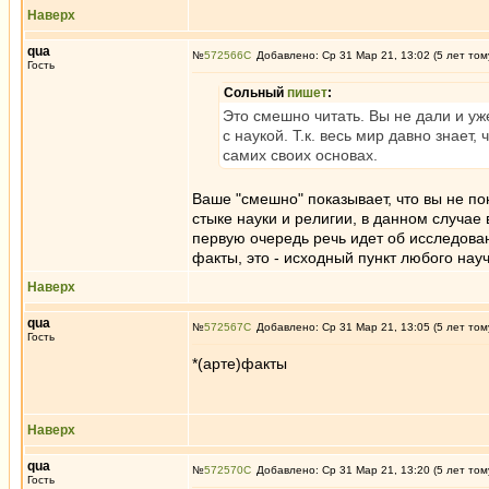
Наверх
qua
№
572566
Добавлено: Ср 31 Мар 21, 13:02 (5 лет том
Гость
Сольный
пишет
:
Это смешно читать. Вы не дали и уж
с наукой. Т.к. весь мир давно знает
самих своих основах.
Ваше "смешно" показывает, что вы не п
стыке науки и религии, в данном случае
первую очередь речь идет об исследова
факты, это - исходный пункт любого нау
Наверх
qua
№
572567
Добавлено: Ср 31 Мар 21, 13:05 (5 лет том
Гость
*(арте)факты
Наверх
qua
№
572570
Добавлено: Ср 31 Мар 21, 13:20 (5 лет том
Гость