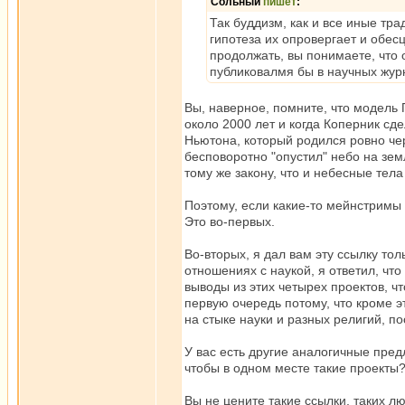
Сольный
пишет
:
Так буддизм, как и все иные тр
гипотеза их опровергает и обес
продолжать, вы понимаете, что
публиковалмя бы в научных журна
Вы, наверное, помните, что модель
около 2000 лет и когда Коперник сде
Ньютона, который родился ровно чер
бесповоротно "опустил" небо на зем
тому же закону, что и небесные тела
Поэтому, если какие-то мейнстримы к
Это во-первых.
Во-вторых, я дал вам эту ссылку тол
отношениях с наукой, я ответил, что
выводы из этих четырех проектов, что
первую очередь потому, что кроме эт
на стыке науки и разных религий,
У вас есть другие аналогичные пре
чтобы в одном месте такие проекты? 
Вы не цените такие ссылки, таких лю