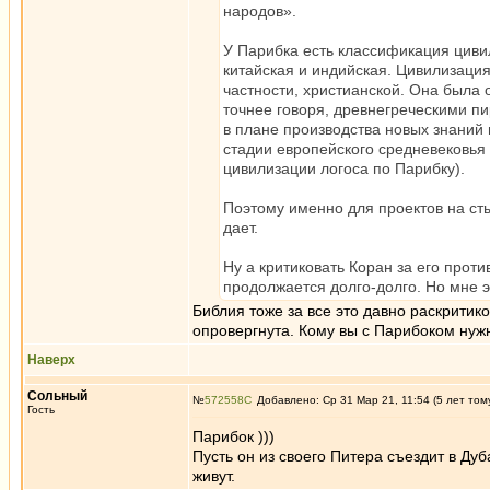
народов».
У Парибка есть классификация цивил
китайская и индийская. Цивилизация
частности, христианской. Она была 
точнее говоря, древнегреческими п
в плане производства новых знаний и
стадии европейского средневековья 
цивилизации логоса по Парибку).
Поэтому именно для проектов на ст
дает.
Ну а критиковать Коран за его прот
продолжается долго-долго. Но мне э
Библия тоже за все это давно раскритик
опровергнута. Кому вы с Парибоком нужн
Наверх
Сольный
№
572558
Добавлено: Ср 31 Мар 21, 11:54 (5 лет том
Гость
Парибок )))
Пусть он из своего Питера съездит в Ду
живут.