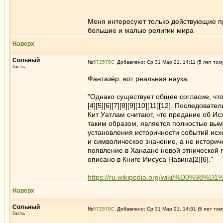
Меня интересуют только действующие пр
большие и малые религии мира
Наверх
Сольный
№
572576
Добавлено: Ср 31 Мар 21, 14:11 (5 лет том
Гость
Фантазёр, вот реальная наука:
"Однако существует общее согласие, чт
[4][5][6][7][8][9][10][11][12]. Последо
Кит Уатлам считают, что предание об Ис
таким образом, является полностью вым
установления историчности событий исхо
и символическое значение, а не историч
появление в Ханаане новой этнической г
описано в Книге Иисуса Навина[2][6]."
https://ru.wikipedia.org/wiki/%D0%
Наверх
Сольный
№
572579
Добавлено: Ср 31 Мар 21, 14:31 (5 лет том
Гость