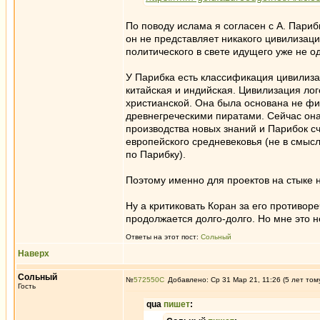
По поводу ислама я согласен с А. Пари
он не представляет никакого цивилизаци
политического в свете идущего уже не о
У Парибка есть классификация цивилизац
китайская и индийская. Цивилизация лог
христианской. Она была основана не фи
древнегреческими пиратами. Сейчас она
производства новых знаний и Парибок счи
европейского средневековья (не в смысл
по Парибку).
Поэтому именно для проектов на стыке н
Ну а критиковать Коран за его противор
продолжается долго-долго. Но мне это н
Ответы на этот пост:
Сольный
Наверх
Сольный
№
572550
Добавлено: Ср 31 Мар 21, 11:26 (5 лет том
Гость
qua
пишет
: