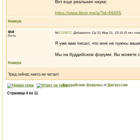
Вот еще реальная наука:
https://www.litmir.me/a/?id=66655
Наверх
qua
№
572587
Добавлено: Ср 31 Мар 21, 15:10 (5 лет том
Гость
Я уже вам писал, что мне не нужны ваш
Мы на буддийском форуме. Вы можете счи
Наверх
Тред сейчас никто не читает.
Буддийские форумы
->
Дискуссии
Страница
4
из
11