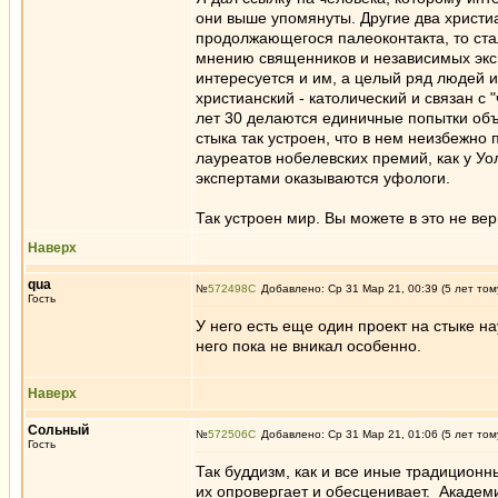
они выше упомянуты. Другие два христи
продолжающегося палеоконтакта, то стал
мнению священников и независимых эксп
интересуется и им, а целый ряд людей 
христианский - католический и связан с
лет 30 делаются единичные попытки объя
стыка так устроен, что в нем неизбежн
лауреатов нобелевских премий, как у Уол
экспертами оказываются уфологи.
Так устроен мир. Вы можете в это не вер
Наверх
qua
№
572498
Добавлено: Ср 31 Мар 21, 00:39 (5 лет том
Гость
У него есть еще один проект на стыке н
него пока не вникал особенно.
Наверх
Сольный
№
572506
Добавлено: Ср 31 Мар 21, 01:06 (5 лет том
Гость
Так буддизм, как и все иные традиционн
их опровергает и обесценивает. Академ