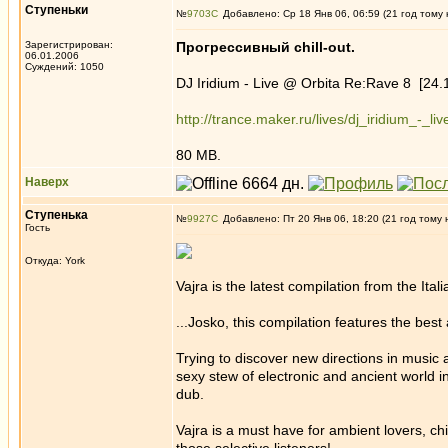
Ступеньки
№
9703
Добавлено: Ср 18 Янв 06, 06:59 (21 год тому 
Зарегистрирован:
Прогрессивный chill-out.
06.01.2006
Суждений: 1050
DJ Iridium - Live @ Orbita Re:Rave 8 [24.
http://trance.maker.ru/lives/dj_iridium_-_
80 MB.
Наверх
Ступенькa
№
9927
Добавлено: Пт 20 Янв 06, 18:20 (21 год тому 
Гость
Откуда: York
Vajra is the latest compilation from the Ital
...Josko, this compilation features the best 
Trying to discover new directions in music 
sexy stew of electronic and ancient world 
dub.
Vajra is a must have for ambient lovers, chi