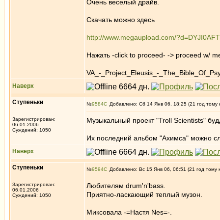
Очень веселый драйв.
Скачать можно здесь
http://www.megaupload.com/?d=DYJI0AFT
Нажать -click to proceed- -> proceed w/ me
VA_-_Project_Eleusis_-_The_Bible_Of_Ps
Наверх
Ступеньки
№
9584
Добавлено: Сб 14 Янв 06, 18:25 (21 год тому 
Зарегистрирован:
Музыкальный проект "Troll Scientists" б
06.01.2006
Суждений: 1050
Их последний альбом "Ахимса" можно сл
Наверх
Ступеньки
№
9594
Добавлено: Вс 15 Янв 06, 06:51 (21 год тому 
Зарегистрирован:
Любителям drum'n'bass.
06.01.2006
Приятно-ласкающий теплый музон.
Суждений: 1050
Миксовала -=Настя Nes=-.