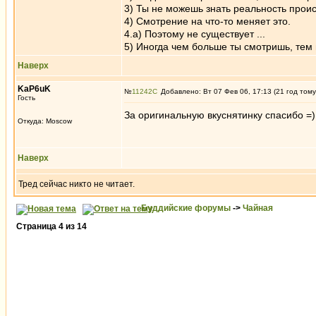
3) Ты не можешь знать реальность прои
4) Смотрение на что-то меняет это.
4.а) Поэтому не существует ...
5) Иногда чем больше ты смотришь, тем
Наверх
KaP6uK
№
11242
Добавлено: Вт 07 Фев 06, 17:13 (21 год тому
Гость
За оригинальную вкуснятинку спасибо =)
Откуда: Moscow
Наверх
Тред сейчас никто не читает.
Буддийские форумы
->
Чайная
Страница
4
из
14