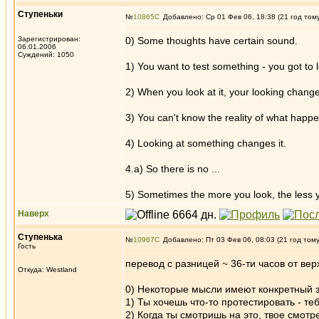
Ступеньки
№
10865
Добавлено: Ср 01 Фев 06, 18:38 (21 год том
Зарегистрирован:
0) Some thoughts have certain sound.
06.01.2006
Суждений: 1050
1) You want to test something - you got to lo
2) When you look at it, your looking changes
3) You can't know the reality of what hap
4) Looking at something changes it.
4.a) So there is no ...
5) Sometimes the more you look, the less y
Наверх
Ступенькa
№
10967
Добавлено: Пт 03 Фев 06, 08:03 (21 год том
Гость
перевод с разницей ~ 36-ти часов от верх
Откуда: Westland
0) Некоторые мысли имеют конкретный з
1) Ты хочешь что-то протестировать - те
2) Когда ты смотришь на это, твое смотр