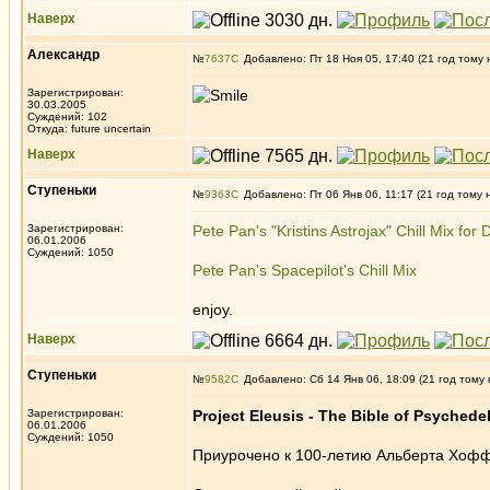
Наверх
Александр
№
7637
Добавлено: Пт 18 Ноя 05, 17:40 (21 год тому 
Зарегистрирован:
30.03.2005
Суждений: 102
Откуда: future uncertain
Наверх
Ступеньки
№
9363
Добавлено: Пт 06 Янв 06, 11:17 (21 год тому 
Зарегистрирован:
Pete Pan's "Kristins Astrojax" Chill Mix fo
06.01.2006
Суждений: 1050
Pete Pan's Spacepilot's Chill Mix
enjoy.
Наверх
Ступеньки
№
9582
Добавлено: Сб 14 Янв 06, 18:09 (21 год тому 
Зарегистрирован:
Project Eleusis - The Bible of Psychede
06.01.2006
Суждений: 1050
Приурочено к 100-летию Альберта Хо