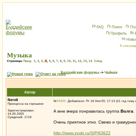
FAQ
Поиск
По
Профиль
Новы
В этом разд
Музыка
Страницы
Пред.
1
,
2
,
3
,
4
,
5
,
6
,
7
,
8
,
9
,
10
,
11
,
12
,
13
,
14
След.
Буддийские форумы
->
Чайная
Автор
Neroli
№
7632
Добавлено: Пт 18 Ноя 05, 17:13 (21 год тому 
Принцесса на горошине
Зарегистрирован:
А мне вчера понравилась группа
Волга
.
24.05.2005
Суждений: 1719
Очень приятное этно. Свежо и грамурнен
http://www.zvuki.ru/S/P/63622