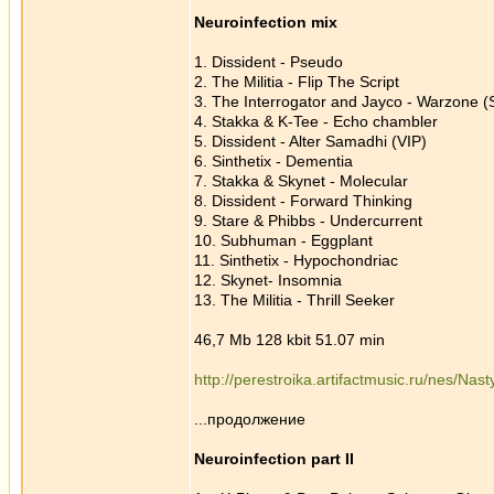
Neuroinfection mix
1. Dissident - Pseudo
2. The Militia - Flip The Script
3. The Interrogator and Jayco - Warzone (
4. Stakka & K-Tee - Echo chambler
5. Dissident - Alter Samadhi (VIP)
6. Sinthetix - Dementia
7. Stakka & Skynet - Molecular
8. Dissident - Forward Thinking
9. Stare & Phibbs - Undercurrent
10. Subhuman - Eggplant
11. Sinthetix - Hypochondriac
12. Skynet- Insomnia
13. The Militia - Thrill Seeker
46,7 Mb 128 kbit 51.07 min
http://perestroika.artifactmusic.ru/nes/N
...продолжение
Neuroinfection part II