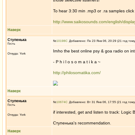
those selective listeners!
To hear 3:30 min .mp3 or .ra samples click 
http://www.saikosounds.com/english/displ
Наверх
Ступенькa
№
10198
Добавлено: Пн 23 Янв 06, 20:29 (21 год том
Гость
Imho the best online psy & goa radio on int
Откуда: York
- P h i l o s o m a t i k a ~
http://philosomatika.com/
Наверх
Ступенькa
№
10674
Добавлено: Вт 31 Янв 06, 17:55 (21 год тому
Гость
if interested, get and listen to track: Logic
Откуда: York
Ступенькa's recommendation.
Наверх