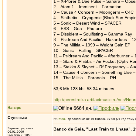
1 – X-Plorer & Dee Pulse – Sahara – Obse
2 – Atom 1 – Imminent – Formation
3 – Cause 4 Concern – Moongerm – C4C
4 – Sinthetix – Cryogenic (Black Sun Emp
5 – Sonic – Desert Wind – SPACER
6 – ESS – Goa – Phuturo
7 – Dissident – Soulfisting – Gamma Ray
8 – Psidream And Pacific – Hazardous – 
9 – The Militia – 1999 – Weight Gain EP
10 – Sonic – Falling – SPACER
11 – Psidream And Pacific – Afterburner –
12 – Stare & Phibbs – Air Pocket (Optiv 
13 – Stakka & Skynet – Rf Frequency – Aud
14 – Cause 4 Concern – Something Else 
15 – The Militia – Paranoia – RH
53,6 Mb 128 kbit 58.34 minutes
http://perestroika.artifactmusic.ru/nes/Ne
Наверх
Ступеньки
№
9595
Добавлено: Вс 15 Янв 06, 07:00 (21 год тому 
Зарегистрирован:
Banco de Gaia, "Last Train to Lhasa", 
06.01.2006
Суждений: 1050