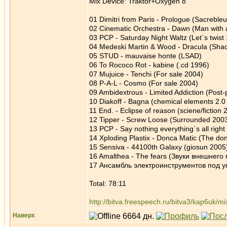
Mix Device: Traktor+Oxygen 8
01 Dimitri from Paris - Prologue (Sacrebleu
02 Cinematic Orchestra - Dawn (Man with
03 PCP - Saturday Night Waltz (Let`s twist
04 Medeski Martin & Wood - Dracula (Sha
05 STUD - mauvaise honte (LSAD)
06 To Rococo Rot - kabine (.cd 1996)
07 Mujuice - Tenchi (For sale 2004)
08 P-A-L - Cosmo (For sale 2004)
09 Ambidextrous - Limited Addiction (Post
10 Diakoff - Bagna (chemical elements 2.0
11 End. - Eclipse of reason (sciene/fiction 
12 Tipper - Screw Loose (Surrounded 200
13 PCP - Say nothing everything`s all righ
14 Xploding Plastix - Donca Matic (The do
15 Sensiva - 44100th Galaxy (giosun 2005
16 Amalthea - The fears (Звуки внешнего
17 Ансамбль электроинструментов под 
Total: 78:11
http://bitva.freespeech.ru/bitva3/kap6uk
Наверх