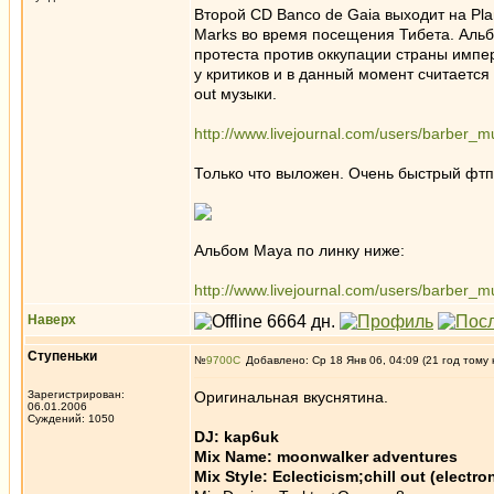
Второй CD Banco de Gaia выходит на Pla
Marks во время посещения Тибета. Аль
протеста против оккупации страны импер
у критиков и в данный момент считается
out музыки.
http://www.livejournal.com/users/barber_m
Только что выложен. Очень быстрый фтп
Альбом Maya по линку ниже:
http://www.livejournal.com/users/barber_
Наверх
Ступеньки
№
9700
Добавлено: Ср 18 Янв 06, 04:09 (21 год тому 
Зарегистрирован:
Оригинальная вкуснятина.
06.01.2006
Суждений: 1050
DJ: kap6uk
Mix Name: moonwalker adventures
Mix Style: Eclecticism;chill out (electro