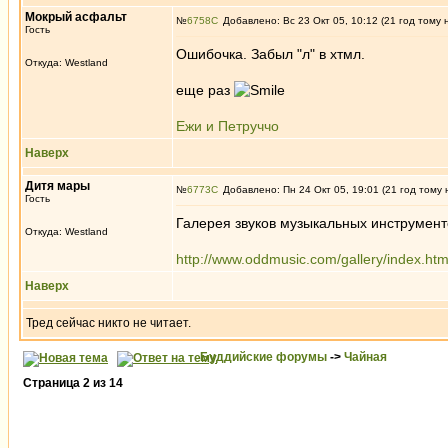
Мокрый асфальт
№
6758
Добавлено: Вс 23 Окт 05, 10:12 (21 год тому 
Гость
Ошибочка. Забыл "л" в хтмл.
Откуда: Westland
еще раз
Ежи и Петруччо
Наверх
Дитя мары
№
6773
Добавлено: Пн 24 Окт 05, 19:01 (21 год тому 
Гость
Галерея звуков музыкальных инструмент
Откуда: Westland
http://www.oddmusic.com/gallery/index.htm
Наверх
Тред сейчас никто не читает.
Буддийские форумы
->
Чайная
Страница
2
из
14