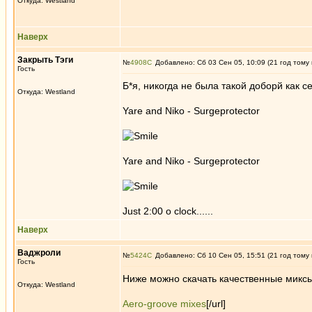
Откуда: Westland
Наверх
Закрыть Тэги
№
4908
Добавлено: Сб 03 Сен 05, 10:09 (21 год тому
Гость
Б*я, никогда не была такой доборй как се
Откуда: Westland
Yare and Niko - Surgeprotector
Yare and Niko - Surgeprotector
Just 2:00 o clock......
Наверх
Ваджроли
№
5424
Добавлено: Сб 10 Сен 05, 15:51 (21 год тому
Гость
Ниже можно скачать качественные микс
Откуда: Westland
Aero-groove mixes
[/url]