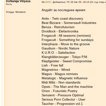
Ashtanga Vinyasa
№
4405
Добавлено: Пт 26 Авг 05, 18:13 (21 год тому 
Гость
Апдэйт за последнее время:
Откуда: Westland
Antix - Twin coast discovery
Beat Bizzare - Somersault Industries
Benza - Retrofuturism
Droidlock - Elefantronika
Frogacult - All seasons (remixes)
Frogacult - Something for sundays
Interphaze - Move to the groove
Gaudium - Nordic Nature
K.U.R.O. - Satisfaction
Klangbilderzeuger - Tokyo P.M.
Klepfgeister - Sweet Compromise
Lish - Free fall
Magnetrixx - Wired
Magus - Magus remixes
Metalogic - Magnetic Influence
Midi Miliz - Non standards
Opsis - The Man and the machine
Orion - Futuristic Poetry
Sensient - Pressure Optimal
Serious Porn Collector - User
Taucher - Progression vol.1