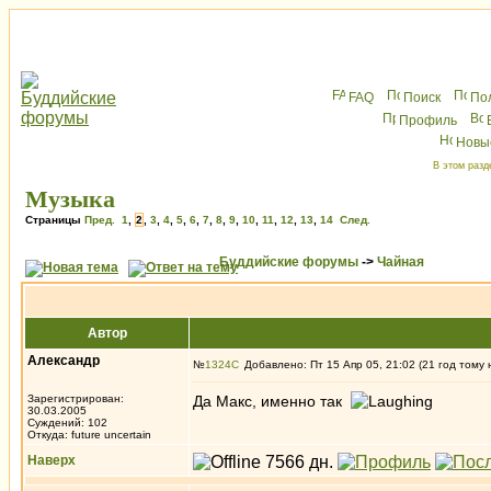
FAQ
Поиск
По
Профиль
Новы
В этом разд
Музыка
Страницы
Пред.
1
,
2
,
3
,
4
,
5
,
6
,
7
,
8
,
9
,
10
,
11
,
12
,
13
,
14
След.
Буддийские форумы
->
Чайная
Автор
Александр
№
1324
Добавлено: Пт 15 Апр 05, 21:02 (21 год тому 
Зарегистрирован:
Да Макс, именно так
30.03.2005
Суждений: 102
Откуда: future uncertain
Наверх