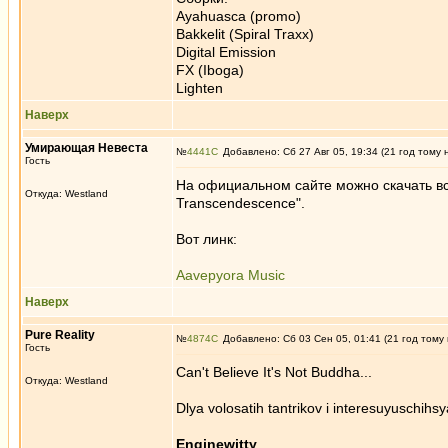
Ayahuasca (promo)
Bakkelit (Spiral Traxx)
Digital Emission
FX (Iboga)
Lighten
Наверх
Умирающая Невеста
№
4441
Добавлено: Сб 27 Авг 05, 19:34 (21 год тому 
Гость
На официальном сайте можно скачать вс
Откуда: Westland
Transcendescence".
Вот линк:
Aavepyora Music
Наверх
Pure Reality
№
4874
Добавлено: Сб 03 Сен 05, 01:41 (21 год тому
Гость
Can't Believe It's Not Buddha...
Откуда: Westland
Dlya volosatih tantrikov i interesuyuschihs
Enginewitty