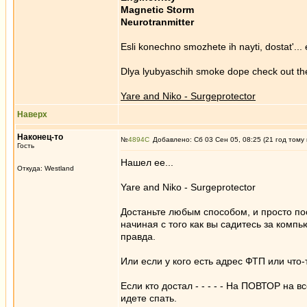
Magnetic Storm
Neurotranmitter
Esli konechno smozhete ih nayti, dostat'...
Dlya lyubyaschih smoke dope check out th
Yare and Niko - Surgeprotector
Наверх
Наконец-то
№
4894
Добавлено: Сб 03 Сен 05, 08:25 (21 год тому
Гость
Нашел ее...
Откуда: Westland
Yare and Niko - Surgeprotector
Достаньте любым способом, и просто пос
начиная с того как вы садитесь за комп
правда.
Или если у кого есть адрес ФТП или что-
Если кто достал - - - - - На ПОВТОР на 
идете спать.