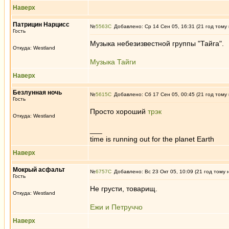
Наверх
Патрицин Нарцисс
№
5563
Добавлено: Ср 14 Сен 05, 16:31 (21 год тому
Гость
Музыка небезизвестной группы "Тайга".
Откуда: Westland
Музыка Тайги
Наверх
Безлунная ночь
№
5615
Добавлено: Сб 17 Сен 05, 00:45 (21 год тому
Гость
Просто хороший
трэк
Откуда: Westland
___
time is running out for the planet Earth
Наверх
Мокрый асфальт
№
6757
Добавлено: Вс 23 Окт 05, 10:09 (21 год тому 
Гость
Не грусти, товарищ.
Откуда: Westland
Ежи и Петруччо
Наверх