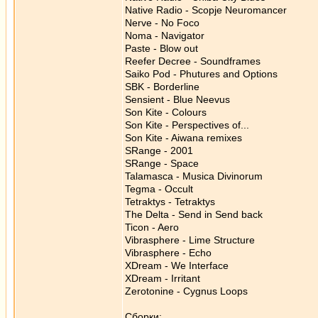
Native Radio - Scopje Neuromancer
Nerve - No Foco
Noma - Navigator
Paste - Blow out
Reefer Decree - Soundframes
Saiko Pod - Phutures and Options
SBK - Borderline
Sensient - Blue Neevus
Son Kite - Colours
Son Kite - Perspectives of...
Son Kite - Aiwana remixes
SRange - 2001
SRange - Space
Talamasca - Musica Divinorum
Tegma - Occult
Tetraktys - Tetraktys
The Delta - Send in Send back
Ticon - Aero
Vibrasphere - Lime Structure
Vibrasphere - Echo
XDream - We Interface
XDream - Irritant
Zerotonine - Cygnus Loops
Сборки: