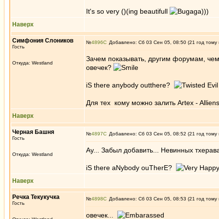
It's so very ()(ing beautifull
)))
Наверх
Симфония Слоников
№
4896
Добавлено: Сб 03 Сен 05, 08:50 (21 год тому
Гость
Зачем показывать, другим форумам, чем
Откуда: Westland
овечек?
iS there anybody outthere?
Для тех кому можно залить Artex - Allien
Наверх
Черная Башня
№
4897
Добавлено: Сб 03 Сен 05, 08:52 (21 год тому
Гость
Ау... Забыл добавить... Невинных тхерав
Откуда: Westland
iS there aNybody ouTherE?
Наверх
Речка Текукучка
№
4898
Добавлено: Сб 03 Сен 05, 08:53 (21 год тому
Гость
овечек...