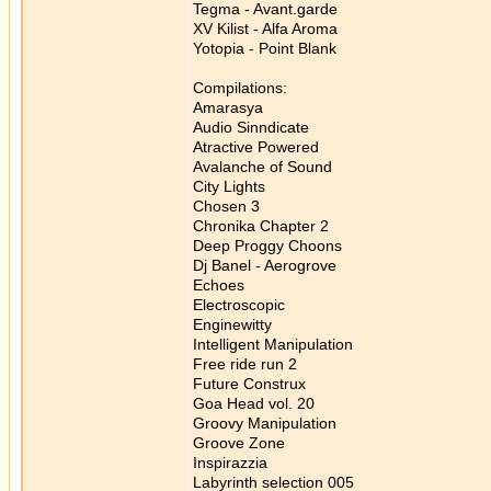
Tegma - Avant.garde
XV Kilist - Alfa Aroma
Yotopia - Point Blank
Compilations:
Amarasya
Audio Sinndicate
Atractive Powered
Avalanche of Sound
City Lights
Chosen 3
Chronika Chapter 2
Deep Proggy Choons
Dj Banel - Aerogrove
Echoes
Electroscopic
Enginewitty
Intelligent Manipulation
Free ride run 2
Future Construx
Goa Head vol. 20
Groovy Manipulation
Groove Zone
Inspirazzia
Labyrinth selection 005