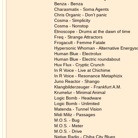
Benza - Benza
Charasmatix - Soma Agents
Chris Organic - Don't panic
Cosma - Simplicity
Cosma - Nonstop
Etnoscope - Drums at the dawn of time
Freq - Strange Attractors
Frogacult - Femme Fatale
Hypersonic Whoman - Alternative Energys
Human Blue - Electrolux
Human Blue - Electric roundabout
Hux Flux - Cryptic Crunch
In R Voice - Live at Chichime
In R Voice - Resonance Metaphizix
Juno Reactor - Shango
Klangbilderzeuger - Frankfurt A.M.
Krumelur - Minimal Animal
Logic Bomb - Headware
Logic Bomb - Unlimited
Matenda - Tunnel Vision
Midi Miliz - Passages
M.O.S. - Bug
M.O.S. - Meter
M.O.S. - Drive
Native Radio - Chiba City Blues