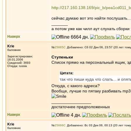
http://217.160.138.169/pic_b/pea1cd011_b
сейчас думаю вот это найти послушать.
_______
а потом уже как чилл аут слухать сборки ти
Наверх
Krie
№
25665
Добавлено: Сб 02 Дек 06, 23:57 (20 лет том
баловник
Зарегистрирован:
Ступеньки
18.01.2006
Список прямо на персональный ящик, зд
Суждений: 3693
Откуда: russia
Цитата:
так что пиши куда что слать... и оп
Откуда, с какого адреса?
Вообще, лучше по пятаку разбивать mp3
_________________
достаточнее предположенных
Наверх
Krie
№
25666
Добавлено: Вс 03 Дек 06, 00:13 (20 лет тому
баловник