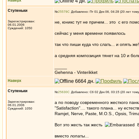
Наверх
Ступеньки
№
25579
Добавлено: Пт 01 Дек 06, 04:28 (20 лет тому
Зарегистрирован:
не, юникс тут не причем... это с его по
06.01.2006
Суждений: 1050
сейчас у меня времени появилось
так что пиши куда что слать... и опять 
а средняя композиция тянет на 10 и бо
_____
Gehenna - Vinterikket
Наверх
Ступеньки
№
25630
Добавлено: Сб 02 Дек 06, 03:15 (20 лет том
Зарегистрирован:
а по поводу современного жесткого панка
06.01.2006
"Satisfaction".... такого плана... ну естест
Суждений: 1050
Ramjet, Nerve, Paste, M.O.S., Opsis, Trima
Вот это жесть так жесть
8
вместо лопаты...