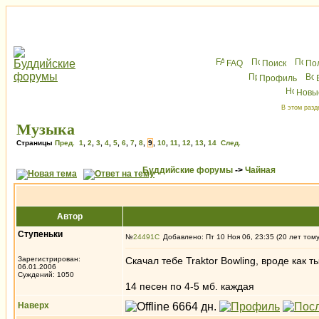
FAQ
Поиск
По
Профиль
Новы
В этом разд
Музыка
Страницы
Пред.
1
,
2
,
3
,
4
,
5
,
6
,
7
,
8
,
9
,
10
,
11
,
12
,
13
,
14
След.
Буддийские форумы
->
Чайная
Автор
Ступеньки
№
24491
Добавлено: Пт 10 Ноя 06, 23:35 (20 лет том
Зарегистрирован:
Скачал тебе Traktor Bowling, вроде как 
06.01.2006
Суждений: 1050
14 песен по 4-5 мб. каждая
Наверх