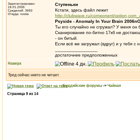
Зарегистрирован:
Ступеньки
18.01.2006
Кстати, здесь файл лежит
Суждений: 3693
Откуда: russia
http://clubwave.ru/component/option,com_a
Psyside - Anomaly In Your Brain 2006nO
Ты его случайно не сгружал? У меня он
Сканирование по-битно 17кб не достающ
- он битый.
Если всё же загружал (вдруг) и у тебя с
_________________
достаточнее предположенных
Наверх
Тред сейчас никто не читает.
Буддийские форумы
->
Чайная
Страница
9
из
14