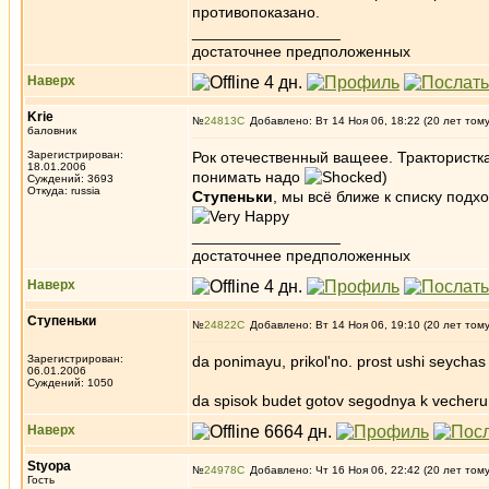
противопоказано.
_________________
достаточнее предположенных
Наверх
Krie
№
24813
Добавлено: Вт 14 Ноя 06, 18:22 (20 лет том
баловник
Зарегистрирован:
Рок отечественный ващеее. Трактористка
18.01.2006
понимать надо
)
Суждений: 3693
Откуда: russia
Ступеньки
, мы всё ближе к списку подх
_________________
достаточнее предположенных
Наверх
Ступеньки
№
24822
Добавлено: Вт 14 Ноя 06, 19:10 (20 лет том
Зарегистрирован:
da ponimayu, prikol'no. prost ushi seycha
06.01.2006
Суждений: 1050
da spisok budet gotov segodnya k vecher
Наверх
Styopa
№
24978
Добавлено: Чт 16 Ноя 06, 22:42 (20 лет том
Гость