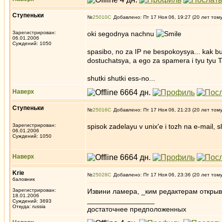
Ступеньки
№
25010
Добавлено: Пт 17 Ноя 06, 19:27 (20 лет том
Зарегистрирован:
oki segodnya nachnu
06.01.2006
Суждений: 1050
spasibo, no za IP ne bespokoysya... kak bu
dostuchatsya, a ego za spamera i tyu tyu 
shutki shutki ess-no...
Наверх
Ступеньки
№
25016
Добавлено: Пт 17 Ноя 06, 21:23 (20 лет том
Зарегистрирован:
spisok zadelayu v unix'e i tozh na e-mail, s
06.01.2006
Суждений: 1050
Наверх
Krie
№
25028
Добавлено: Пт 17 Ноя 06, 23:36 (20 лет том
баловник
Зарегистрирован:
Извини ламера, _ким редактерам откры
18.01.2006
_________________
Суждений: 3693
Откуда: russia
достаточнее предположенных