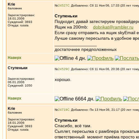
Krie
№
24527
Добавлено: Сб 11 Ноя 06, 17:33 (20 лет том
баловник
Зарегистрирован:
Ступеньки
18.01.2006
Подходит, давай затестируем провайде
Суждений: 3693
Откуда: russia
Ящик на 200mb:
dobrikat@rambler.ru
Если сразу отправить на ящик skyEmail 
Лучше самому пересылать в удобное врем
_________________
достаточнее предположенных
Наверх
Ступеньки
№
24529
Добавлено: Сб 11 Ноя 06, 20:36 (20 лет том
Зарегистрирован:
хорошо.
06.01.2006
Суждений: 1050
Наверх
Krie
№
24719
Добавлено: Пн 13 Ноя 06, 21:17 (20 лет том
баловник
Зарегистрирован:
Ступеньки
18.01.2006
Спасибо, всё там.
Суждений: 3693
Откуда: russia
Сыплет, пересылка с рамблера прокатыв
ответственный момент приёма просто ко