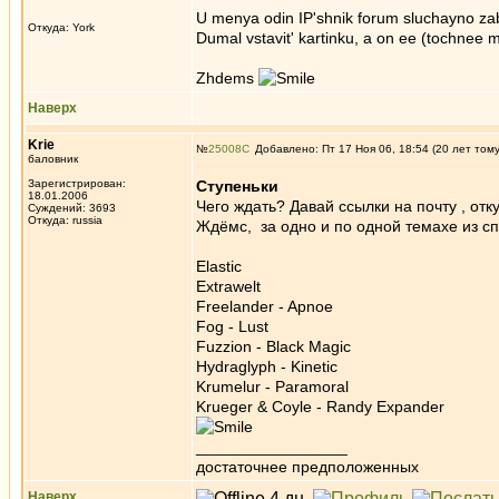
U menya odin IP'shnik forum sluchayno zab
Откуда: York
Dumal vstavit' kartinku, a on ee (tochnee m
Zhdems
Наверх
Krie
№
25008
Добавлено: Пт 17 Ноя 06, 18:54 (20 лет том
баловник
Зарегистрирован:
Ступеньки
18.01.2006
Чего ждать? Давай ссылки на почту , отк
Суждений: 3693
Откуда: russia
Ждёмс, за одно и по одной темахе из с
Elastic
Extrawelt
Freelander - Apnoe
Fog - Lust
Fuzzion - Black Magic
Hydraglyph - Kinetic
Krumelur - Paramoral
Krueger & Coyle - Randy Expander
_________________
достаточнее предположенных
Наверх