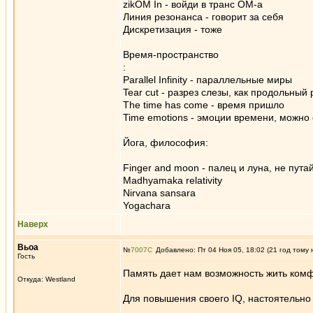
zikOM In - войди в транс ОМ-а
Линия резонанса - говорит за себя
Дискретизация - тоже
Время-пространство
:
Parallel Infinity - параллельные миры
Tear cut - разрез слезы, как продольный 
The time has come - время пришло
Time emotions - эмоции времени, можно
Йога, философия:
Finger and moon - палец и луна, не пута
Madhyamaka relativity
Nirvana sansara
Yogachara
Наверх
Вьоа
№
7007
Добавлено: Пт 04 Ноя 05, 18:02 (21 год тому 
Гость
Память дает нам возможность жить комф
Откуда: Westland
Для повышения своего IQ, настоятельн