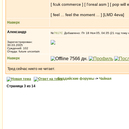
[ fcuk commerce ] [ l'oreal asm ] [ pop will ea
[ feel ... feel the moment ... ] [LMD 4eva]
Наверх
Александр
№
7617
Добавлено: Пт 18 Ноя 05, 04:35 (21 год тому 
Зарегистрирован:
30.03.2005
Суждений: 102
Откуда: future uncertain
Наверх
Тред сейчас никто не читает.
Буддийские форумы
->
Чайная
Страница
3
из
14