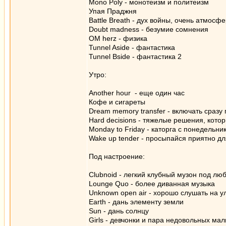
Mono Poly - монотеизм и политеизм
Упая Праджня
Battle Breath - дух войны, очень атмосф
Doubt madness - безумие сомнения
OM herz - физика
Tunnel Aside - фантастика
Tunnel Bside - фантастика 2
Утро:
Another hour - еще один час
Кофе и сигареты
Dream memory transfer - включать сразу
Hard decisions - тяжелые решения, кото
Monday to Friday - каторга с понедельни
Wake up tender - просыпайся приятно дл
Под настроение:
Clubnoid - легкий клубный музон под лю
Lounge Quo - более диванная музыка
Unknown open air - хорошо слушать на у
Earth - дань элементу земли
Sun - дань солнцу
Girls - девчонки и пара недовольных ма