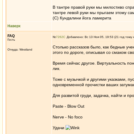
В тантре правой руки мы милостиво спра
тантре левой руки мы прыгаем этому сам
(С) Кундалини йога ламерита
Наверх
FAQ
№
7262
Добавлено: Вс 13 Ноя 05, 19:53 (21 год тому 
Гость
Столько рассказов было, как бедные уче
Откуда: Westland
этого по дороге, описывая со смаком свою
Время сейчас другое. Виртуальность по
лик.
Тоже с музычкой и другими указками, п
одновременной прочистки ваших затуман
Для развитой груди, задачка, найти и пр
Paste - Blow Out
Nerve - No foco
Удачи