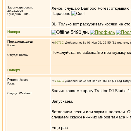
Зарегистрирован:
Хе-хе, слушаю Bamboo Forest открываю д
20.02.2005
Парасенс
Суждений: 1052
ЗЫ Только вот раскуривать косяки не сто
Наверх
Пожарник душ
№
7073
Добавлено: Вс 06 Ноя 05, 22:55 (21 год тому 
Гость
Пожалуйста, не забывайте про музыку м
Откуда: Rostov
Наверх
Prometheus
№
7147
Добавлено: Ср 09 Ноя 05, 03:12 (21 год тому 
Гость
Значит качаемс прогу Traktor DJ Studio 1.
Откуда: Westland
Запускаем.
Вставляем песни или звуки и поехали. О
слушаем сказки нижних миров тамаса и т
Еще раз: