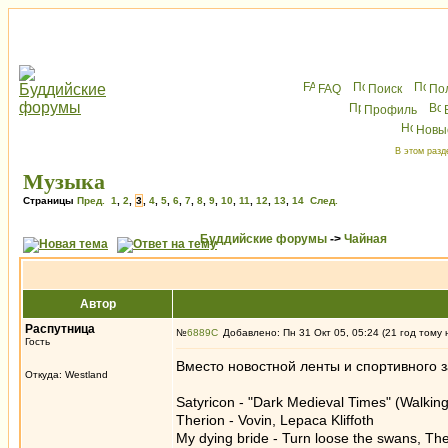
FAQ
Поиск
По
Профиль
Новы
В этом разд
Музыка
Страницы
Пред.
1
,
2
,
3
,
4
,
5
,
6
,
7
,
8
,
9
,
10
,
11
,
12
,
13
,
14
След.
Буддийские форумы
->
Чайная
Автор
Распутница
№
6889
Добавлено: Пн 31 Окт 05, 05:24 (21 год тому 
Гость
Вместо новостной ленты и спортивного з
Откуда: Westland
Satyricon - "Dark Medieval Times" (Walking
Therion - Vovin, Lepaca Kliffoth
My dying bride - Turn loose the swans, The