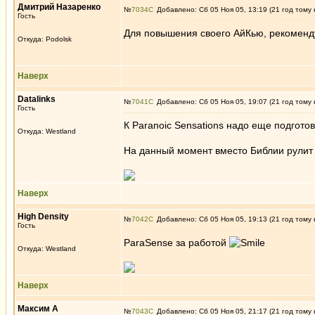
Дмитрий Назаренко
№
7034
Добавлено: Сб 05 Ноя 05, 13:19 (21 год тому 
Гость
Для повышения своего АйКью, рекоменд
Откуда: Podolsk
Наверх
Datalinks
№
7041
Добавлено: Сб 05 Ноя 05, 19:07 (21 год тому 
Гость
К Paranoic Sensations надо еще подгото
Откуда: Westland
На данный момент вместо Библии рулит Ar
Наверх
High Density
№
7042
Добавлено: Сб 05 Ноя 05, 19:13 (21 год тому 
Гость
ParaSense за работой
Откуда: Westland
Наверх
Максим А
№
7043
Добавлено: Сб 05 Ноя 05, 21:17 (21 год тому 