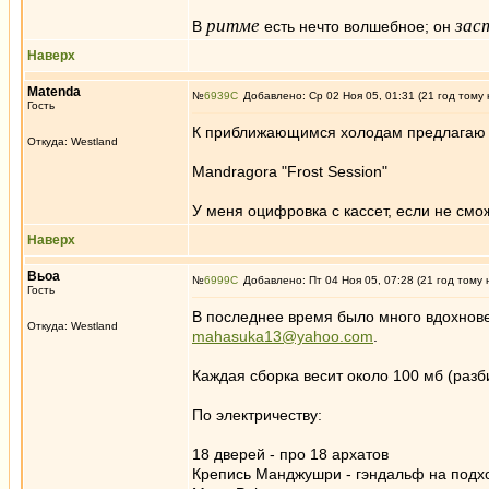
ритме
зас
В
есть нечто волшебное; он
Наверх
Matenda
№
6939
Добавлено: Ср 02 Ноя 05, 01:31 (21 год тому 
Гость
К приближающимся холодам предлагаю 
Откуда: Westland
Mandragora "Frost Session"
У меня оцифровка с кассет, если не смо
Наверх
Вьоа
№
6999
Добавлено: Пт 04 Ноя 05, 07:28 (21 год тому 
Гость
В последнее время было много вдохнове
Откуда: Westland
mahasuka13@yahoo.com
.
Каждая сборка весит около 100 мб (разб
По электричеству:
18 дверей - про 18 архатов
Крепись Манджушри - гэндальф на подх