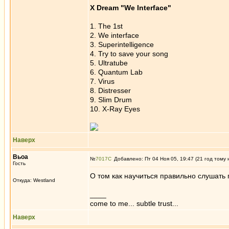
X Dream "We Interface"
1. The 1st
2. We interface
3. Superintelligence
4. Try to save your song
5. Ultratube
6. Quantum Lab
7. Virus
8. Distresser
9. Slim Drum
10. X-Ray Eyes
Наверх
Вьоа
№
7017
Добавлено: Пт 04 Ноя 05, 19:47 (21 год тому 
Гость
О том как научиться правильно слушать
Откуда: Westland
____
come to me... subtle trust...
Наверх