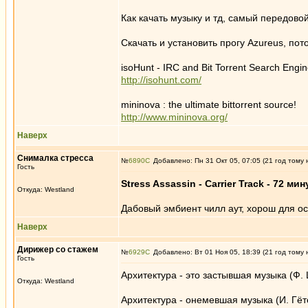
Как качать музыку и тд, самый передово
Скачать и установить прогу Azureus, пот
isoHunt - IRC and Bit Torrent Search Engi
http://isohunt.com/
mininova : the ultimate bittorrent source!
http://www.mininova.org/
Наверх
Снималка стресса
№
6890
Добавлено: Пн 31 Окт 05, 07:05 (21 год тому 
Гость
Stress Assassin - Carrier Track - 72 ми
Откуда: Westland
Дабовый эмбиент чилл аут, хорош для о
Наверх
Дирижер со стажем
№
6929
Добавлено: Вт 01 Ноя 05, 18:39 (21 год тому 
Гость
Архитектура - это застывшая музыка (Ф.
Откуда: Westland
Архитектура - онемевшая музыка (И. Гёт