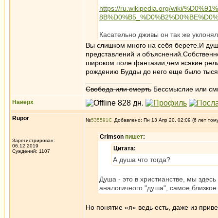
https://ru.wikipedia.org/wik
8B%D0%B5_%D0%B2%D0%BE%D0
Касательно дживы он так же уклонялс
Вы слишком много на себя берете.И душ
представлений и объяснений.Собственно 
широком поле фантазии,чем всякие рели
рождению Будды до него еще было тыся
_________________
Свобода или смерть
Бессмыслие или см
Наверх
Rupor
№
535591
Добавлено: Пн 13 Апр 20, 02:09 (6 лет том
Crimson
пишет
:
Зарегистрирован:
06.12.2019
Цитата:
Суждений: 1107
А душа что тогда?
Душа - это в христианстве, мы здес
аналогичного "душа", самое близкое 
Но понятие «я« ведь есть, даже из прив