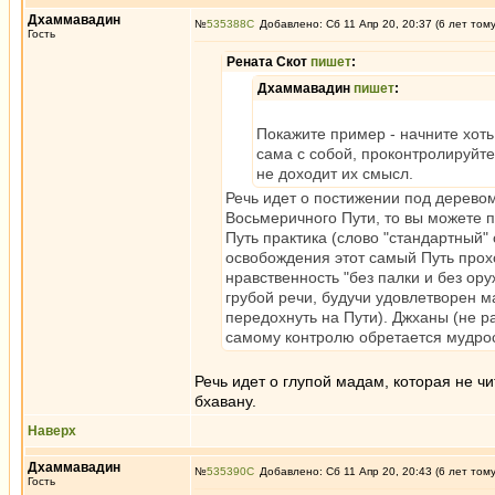
Дхаммавадин
№
535388
Добавлено: Сб 11 Апр 20, 20:37 (6 лет том
Гость
Рената Скот
пишет
:
Дхаммавадин
пишет
:
Покажите пример - начните хоть
сама с собой, проконтролируйте
не доходит их смысл.
Речь идет о постижении под деревом
Восьмеричного Пути, то вы можете п
Путь практика (слово "стандартный" 
освобождения этот самый Путь прох
нравственность "без палки и без ор
грубой речи, будучи удовлетворен м
передохнуть на Пути). Джханы (не р
самому контролю обретается мудро
Речь идет о глупой мадам, которая не ч
бхавану.
Наверх
Дхаммавадин
№
535390
Добавлено: Сб 11 Апр 20, 20:43 (6 лет том
Гость