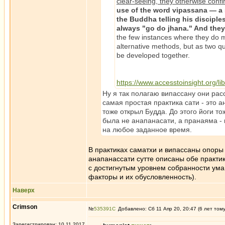
clear-seeing, they otherwise conf
use of the word vipassana — a 
the Buddha telling his disciple
always "go do jhana." And the
the few instances where they do m
alternative methods, but as two qu
be developed together.
https://www.accesstoinsight.org/li
Ну я так полагаю випассану они рас
самая простая практика сати - это 
тоже открыл Будда. До этого йоги т
была не анапанасати, а пранаяма -
на любое заданное время.
В практиках саматхи и випассаны опоры 
анапанассати сутте описаны обе практик
с достигнутым уровнем собранности ума
факторы и их обусловленность).
Наверх
Crimson
№
535391
Добавлено: Сб 11 Апр 20, 20:47 (6 лет том
Зарегистрирован: 10.11.2017