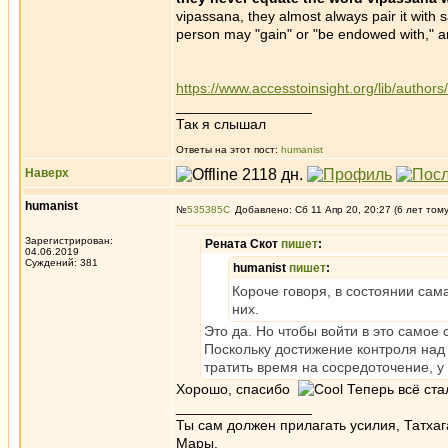
vipassana, they almost always pair it with 
person may "gain" or "be endowed with," a
https://www.accesstoinsight.org/lib/authors
_________________
Так я слышал
Ответы на этот пост:
humanist
Наверх
humanist
№
535385
Добавлено: Сб 11 Апр 20, 20:27 (6 лет том
Зарегистрирован:
Рената Скот
пишет
:
04.06.2019
Суждений: 381
humanist
пишет
:
Короче говоря, в состоянии сам
них.
Это да. Но чтобы войти в это самое 
Поскольку достижение контроля над
тратить время на сосредоточение, у 
Хорошо, спасибо
Теперь всё ста
_________________
Ты сам должен прилагать усилия, Татхаг
Мары.