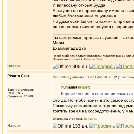
И випассану открыл Будда.
А вступил он в паринирвану именно в со
любые болезненные ощущения.
Но даже если бы он по каким-то причин
равно автоматически вступил в паринирв
_________________
Ты сам должен прилагать усилия, Татхаг
Мары.
Дхаммапада 276
Последний раз редактировалось: humanist (Сб 11 Апр 20
Ответы на этот пост:
Рената Скот
Наверх
Рената Скот
№
535380
Добавлено: Сб 11 Апр 20, 20:12 (6 лет том
humanist
пишет
:
Зарегистрирован:
29.09.2017
Короче говоря, в состоянии саматхи
Суждений: 14208
Это да. Но чтобы войти в это самое сост
Поскольку достижение контроля над умо
тратить время на сосредоточение, у меня
Ответы на этот пост:
humanist
Наверх