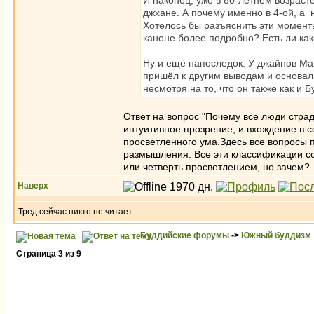
И наконец, уже в 80-летнем возраст
джхане. А почему именно в 4-ой, а 
Хотелось бы разъяснить эти момент
каноне более подробно? Есть ли как
Ну и ещё напоследок. У джайнов Ма
пришёл к другим выводам и основал 
несмотря на то, что он также как и
Ответ на вопрос "Почему все люди стра
интуитивное прозрение, и вхождение в с
просветленного ума.Здесь все вопросы 
размышления. Все эти классификации со
или четверть просветлением, но зачем?
Наверх
Тред сейчас никто не читает.
Буддийские форумы
->
Южный буддизм
Страница
3
из
9