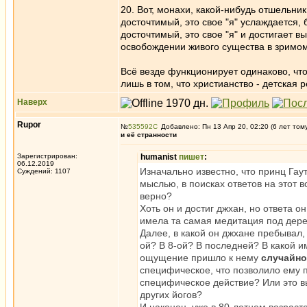
20. Вот, монахи, какой-нибудь отшельник
досточтимый, это свое "я" услаждается,
досточтимый, это свое "я" и достигает 
освобождении живого существа в зримо
Всё везде функционирует одинаково, что 
лишь в том, что христианство - детская
Наверх
Rupor
№
535592
Добавлено: Пн 13 Апр 20, 02:20 (6 лет том
и её странности
Зарегистрирован:
humanist
пишет
:
06.12.2019
Изначально известно, что принц Гау
Суждений: 1107
мыслью, в поисках ответов на этот 
верно?
Хоть он и достиг джхан, но ответа 
имела та самая медитация под дере
Далее, в какой он джхане пребывал, 
ой? В 8-ой? В последней? В какой и
ощущение пришло к нему
случайно
специфическое, что позволило ему п
специфическое действие? Или это в
других йогов?