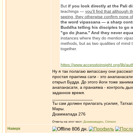
But
if you look directly at the Pali 
teachings —
you'll find that although
seeing, they otherwise confirm none o
the word vipassana — a sharp contra
Buddha telling his disciples to go 
"go do jhana." And they never equ
instances where they do mention vipas
methods, but as two qualities of mind
together.
https://www.accesstoinsight.org/lib/au
Ну я так полагаю випассану они рассмат
простая практика сати - это анапанасат
открыл Будда. До этого йоги тоже заним
анапанасати, а пранаяма - контроль ды
заданное время.
_________________
Ты сам должен прилагать усилия, Татхаг
Мары.
Дхаммапада 276
Ответы на этот пост:
Дхаммавадин
,
Crimson
Наверх