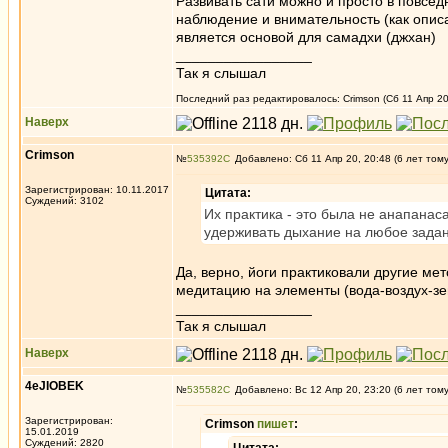
Развивать сати можно и просто в повсед
наблюдение и внимательность (как описан
является основой для самадхи (джхан)
_________________
Так я слышал
Последний раз редактировалось: Crimson (Сб 11 Апр 20
Наверх
Crimson
№
535392
Добавлено: Сб 11 Апр 20, 20:48 (6 лет том
Зарегистрирован: 10.11.2017
Цитата:
Суждений: 3102
Их практика - это была не анапанас
удерживать дыхание на любое зада
Да, верно, йоги практиковали другие м
медитацию на элементы (вода-воздух-зе
_________________
Так я слышал
Наверх
4eJIOBEK
№
535582
Добавлено: Вс 12 Апр 20, 23:20 (6 лет том
Зарегистрирован:
Crimson
пишет
:
15.01.2019
Суждений: 2820