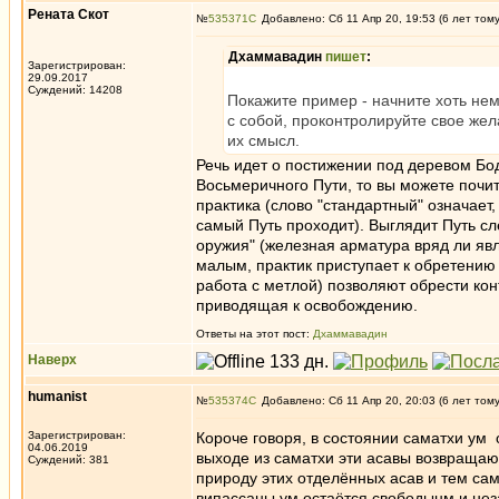
Рената Скот
№
535371
Добавлено: Сб 11 Апр 20, 19:53 (6 лет том
Дхаммавадин
пишет
:
Зарегистрирован:
29.09.2017
Суждений: 14208
Покажите пример - начните хоть нем
с собой, проконтролируйте свое жел
их смысл.
Речь идет о постижении под деревом Бод
Восьмеричного Пути, то вы можете почит
практика (слово "стандартный" означает
самый Путь проходит). Выглядит Путь сл
оружия" (железная арматура вряд ли явл
малым, практик приступает к обретению 
работа с метлой) позволяют обрести ко
приводящая к освобождению.
Ответы на этот пост:
Дхаммавадин
Наверх
humanist
№
535374
Добавлено: Сб 11 Апр 20, 20:03 (6 лет том
Зарегистрирован:
Короче говоря, в состоянии саматхи ум 
04.06.2019
выходе из саматхи эти асавы возвращают
Суждений: 381
природу этих отделённых асав и тем са
випассаны ум остаётся свободынм и незагрязненным. ̶Н̶