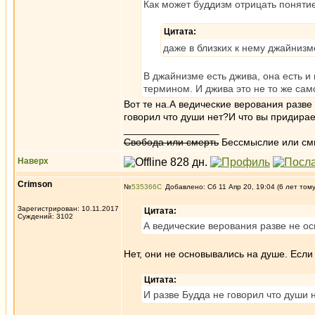
Как может буддизм отрицать понятие
Цитата:
даже в близких к нему джайнизм
В джайнизме есть джива, она есть 
термином. И джива это не то же сам
Вот те на.А ведические верования разве
говорил что души нет?И что вы придирае
_________________
Свобода или смерть
Бессмыслие или см
Наверх
Crimson
№
535366
Добавлено: Сб 11 Апр 20, 19:04 (6 лет том
Зарегистрирован: 10.11.2017
Цитата:
Суждений: 3102
А ведические верования разве не ос
Нет, они не основывались на душе. Если 
Цитата:
И разве Будда не говорил что души 