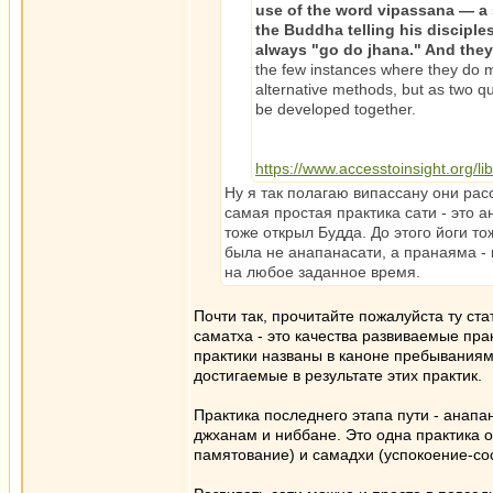
use of the word vipassana — a 
the Buddha telling his disciple
always "go do jhana." And the
the few instances where they do m
alternative methods, but as two qu
be developed together.
https://www.accesstoinsight.org/li
Ну я так полагаю випассану они рас
самая простая практика сати - это 
тоже открыл Будда. До этого йоги т
была не анапанасати, а пранаяма -
на любое заданное время.
Почти так, прочитайте пожалуйста ту ста
саматха - это качества развиваемые пр
практики названы в каноне пребываниям
достигаемые в результате этих практик.
Практика последнего этапа пути - анапан
джханам и ниббане. Это одна практика 
памятование) и самадхи (успокоение-с