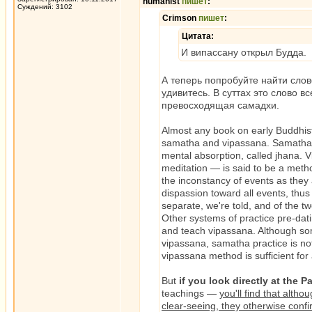
humanist
пишет
:
Суждений: 3102
Crimson
пишет
:
Цитата:
И випассану открыл Будда.
А теперь попробуйте найти сло
удивитесь. В суттах это слово в
превосходящая самадхи.
Almost any book on early Buddhist 
samatha and vipassana. Samatha, w
mental absorption, called jhana. V
meditation — is said to be a meth
the inconstancy of events as they 
dispassion toward all events, thu
separate, we're told, and of the tw
Other systems of practice pre-dat
and teach vipassana. Although so
vipassana, samatha practice is not
vipassana method is sufficient for 
But
if you look directly at the 
teachings —
you'll find that alt
clear-seeing, they otherwise conf