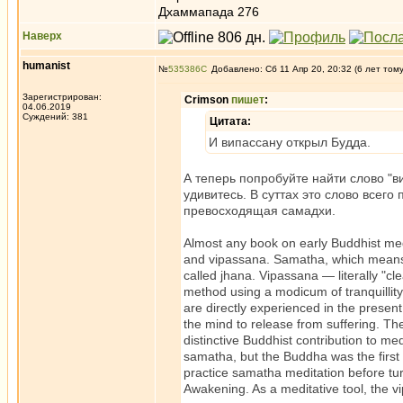
Дхаммапада 276
Наверх
humanist
№
535386
Добавлено: Сб 11 Апр 20, 20:32 (6 лет том
Зарегистрирован:
Crimson
пишет
:
04.06.2019
Суждений: 381
Цитата:
И випассану открыл Будда.
А теперь попробуйте найти слово "
удивитесь. В суттах это слово всего
превосходящая самадхи.
Almost any book on early Buddhist medi
and vipassana. Samatha, which means tr
called jhana. Vipassana — literally "cl
method using a modicum of tranquillit
are directly experienced in the presen
the mind to release from suffering. Th
distinctive Buddhist contribution to m
samatha, but the Buddha was the first
practice samatha meditation before tur
Awakening. As a meditative tool, the vi