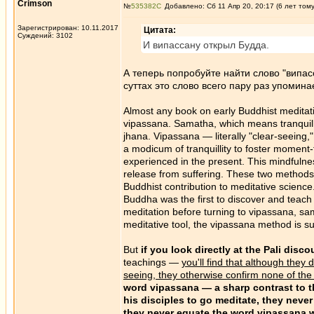
Crimson
№
535382
Добавлено: Сб 11 Апр 20, 20:17 (6 лет том
Зарегистрирован: 10.11.2017
Цитата:
Суждений: 3102
И випассану открыл Будда.
А теперь попробуйте найти слово "випа
суттах это слово всего пару раз упомин
Almost any book on early Buddhist meditati
vipassana. Samatha, which means tranquillit
jhana. Vipassana — literally "clear-seeing,
a modicum of tranquillity to foster moment
experienced in the present. This mindfulne
release from suffering. These two methods a
Buddhist contribution to meditative scienc
Buddha was the first to discover and teac
meditation before turning to vipassana, sam
meditative tool, the vipassana method is suff
But
if you look directly at the Pali disc
teachings —
you'll find that although they
seeing, they otherwise confirm none of th
word vipassana — a sharp contrast to t
his disciples to go meditate, they nev
they never equate the word vipassana 