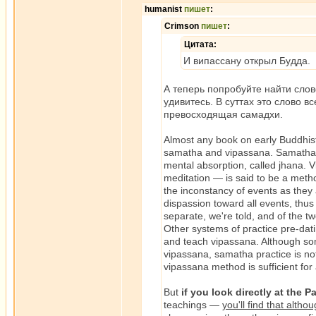
humanist
пишет
:
Crimson
пишет
:
Цитата:
И випассану открыл Будда.
А теперь попробуйте найти сло
удивитесь. В суттах это слово в
превосходящая самадхи.
Almost any book on early Buddhist 
samatha and vipassana. Samatha, w
mental absorption, called jhana. V
meditation — is said to be a meth
the inconstancy of events as they 
dispassion toward all events, thu
separate, we're told, and of the tw
Other systems of practice pre-dat
and teach vipassana. Although so
vipassana, samatha practice is not
vipassana method is sufficient for 
But
if you look directly at the 
teachings —
you'll find that alt