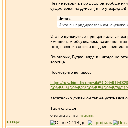
Нет не говорил, про душу он вообще ниче
существование дживы ( и не утверждал)
Цитата:
И что вы придираетесь душа-джива,м
Это не придирки, а принципиальный воп
именно там обсуждалось, какие понятия
того, навешивая свои поздние христиан
Во-вторых, Будда нигде и никогда не от
вообще.
Посмотрите вот здесь:
https://ru.wikipedia.org/wiki/%
D0%B5_%D0%B2%D0%BE%D0%BF%D1
Касательно дживы он так же уклонялся от
_________________
Так я слышал
Ответы на этот пост:
4eJIOBEK
Наверх