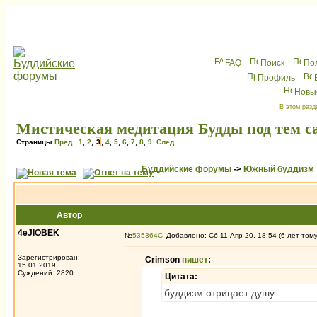
FAQ
Поиск
По
Профиль
Новы
В этом разд
Мистическая медитация Будды под тем с
Страницы
Пред.
1
,
2
,
3
,
4
,
5
,
6
,
7
,
8
,
9
След.
Буддийские форумы
->
Южный буддизм
Автор
4eJIOBEK
№
535364
Добавлено: Сб 11 Апр 20, 18:54 (6 лет том
Зарегистрирован:
Crimson
пишет
:
15.01.2019
Суждений: 2820
Цитата:
буддизм отрицает душу