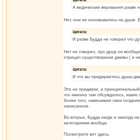
Цитата:
А ведические верования разве н
Нет, они не основывались на душе. Е
Цитата:
И разве Будда не говорил что д
Нет не говорил, про душу он вообще 
отрицал существование дживы ( и н
Цитата:
И что вы придираетесь душа-джи
Это не придирки, а принципиальный
что именно там обсуждалось, какие
более того, навешивая свои поздни
написанное.
Во-вторых, Будда нигде и никогда н
категориями вообще.
Посмотрите вот здесь: