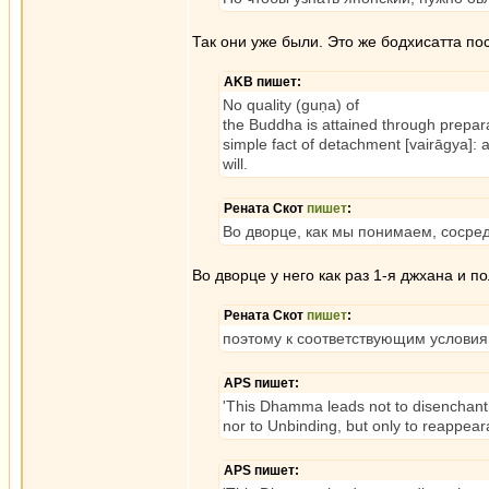
Так они уже были. Это же бодхисатта по
AKB пишет:
No quality (guṇa) of
the Buddha is attained through preparato
simple fact of detachment [vairāgya]: as
will.
Рената Скот
пишет
:
Во дворце, как мы понимаем, сосред
Во дворце у него как раз 1-я джхана и по
Рената Скот
пишет
:
поэтому к соответствующим условия
APS пишет:
'This Dhamma leads not to disenchantme
nor to Unbinding, but only to reappeara
APS пишет: