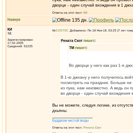
дворце - один случай вхождения в 1 джха
Ответы на этот пост:
КИ
Наверх
КИ
№
515570
Добавлено: Пн 18 Ноя 19, 03:25 (7 лет том
3Д
Зарегистрирован:
Рената Скот
пишет
:
17.02.2005
Суждений: 52235
ТМ
пишет
:
Во дворце у него как раз 1-я дж
В 1-ю джхану у него получилось вой
посмотреть на праздник. Больше ни 
из лука, нам неизвестно. А ведь он 
во дворце - один случай вхождения в
Вы не можете, следуя логике, из отсутс
дхьяны.
_________________
Буддизм чистой воды
Ответы на этот пост:
Рената Скот