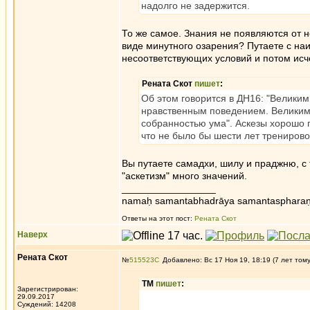
надолго не задержится.
То же самое. Знания не появляются от н
виде минутного озарения? Путаете с наи
несоответствующих условий и потом исч
Рената Скот
пишет
:
Об этом говорится в ДН16: "Великим
нравственным поведением. Великим с
собранностью ума". Аскезы хорошо 
что не было бы шести лет тренирово
Вы путаете самадхи, шилу и праджню, с 
"аскетизм" много значений.
_________________
namaḥ samantabhadrāya samantaspharaṇ
Ответы на этот пост:
Рената Скот
Наверх
Рената Скот
№
515523
Добавлено: Вс 17 Ноя 19, 18:19 (7 лет том
ТМ
пишет
:
Зарегистрирован:
29.09.2017
Суждений: 14208