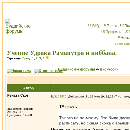
FAQ
Поиск
По
Профиль
Новы
В этом разд
Учение Удрака Рамапутра и ниббана.
Страницы
Пред.
1
,
2
,
3
,
4
,
5
Буддийские форумы
->
Дискуссии
Автор
Рената Скот
№
515457
Добавлено: Вс 17 Ноя 19, 12:27 (7 лет том
ТМ
пишет
:
Зарегистрирован:
29.09.2017
Суждений: 14208
Так это не по-моему. Это была диск
расписать, но схема схожа с арьями
Придут ли эти самые "моменты познания"