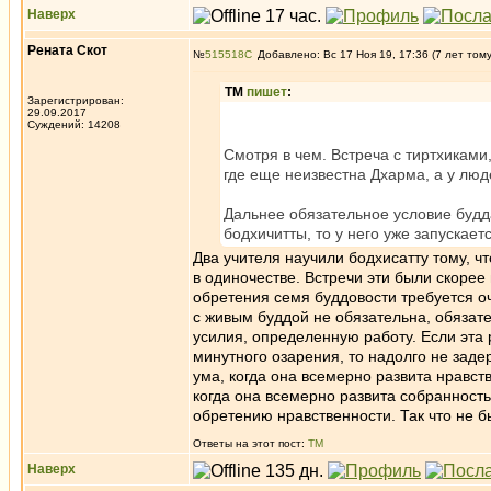
Наверх
Рената Скот
№
515518
Добавлено: Вс 17 Ноя 19, 17:36 (7 лет том
ТМ
пишет
:
Зарегистрирован:
29.09.2017
Суждений: 14208
Смотря в чем. Встреча с тиртхиками,
где еще неизвестна Дхарма, а у люде
Дальнее обязательное условие будда
бодхичитты, то у него уже запускает
Два учителя научили бодхисатту тому, ч
в одиночестве. Встречи эти были скорее
обретения семя буддовости требуется оче
с живым буддой не обязательна, обязат
усилия, определенную работу. Если эта р
минутного озарения, то надолго не заде
ума, когда она всемерно развита нравст
когда она всемерно развита собранност
обретению нравственности. Так что не б
Ответы на этот пост:
ТМ
Наверх