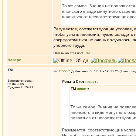
То же самое. Знания не появляются 
японского в виде минутного озарени
появиться от несоответствующих усл
Разумеется, соответствующие условия, 
чтобы узнать японский, нужно овладеть
сосредоточиться не очень получалось, 
упорного труда.
Ответы на этот пост:
ТМ
Наверх
ТМ
№
515553
Добавлено: Вс 17 Ноя 19, 21:25 (7 лет том
Зарегистрирован:
Рената Скот
пишет
:
05.04.2005
Суждений: 15499
ТМ
пишет
:
То же самое. Знания не появляю
японского в виде минутного оза
появиться от несоответствующих
Разумеется, соответствующие услов
Но чтобы узнать японский, нужно о