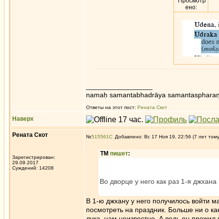
Просмотр
ено:
_________________
namaḥ samantabhadrāya samantaspharaṇ
Ответы на этот пост:
Рената Скот
Наверх
Рената Скот
№
515561
Добавлено: Вс 17 Ноя 19, 22:56 (7 лет том
ТМ
пишет
:
Зарегистрирован:
29.09.2017
Суждений: 14208
Во дворце у него как раз 1-я джхана
В 1-ю джхану у него получилось войти м
посмотреть на праздник. Больше ни о ка
лука, нам неизвестно. А ведь он прожил 