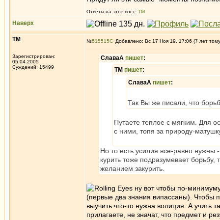
Ответы на этот пост:
ТМ
Наверх
ТМ
№
515515
Добавлено: Вс 17 Ноя 19, 17:06 (7 лет том
Зарегистрирован:
СлаваА
пишет
:
05.04.2005
Суждений: 15499
ТМ
пишет
:
СлаваА
пишет
:
Так Вы же писали, что борьб
Путаете теплое с мягким. Для 
с ними, топя за природу-матушк
Но то есть усилия все-равно нужны 
курить тоже подразумевает борьбу, 
желанием закурить.
ну вот чтобы по-минимуму
(первые два знания випассаны). Чтобы 
выучить что-то нужна волиция. А учить т
прилагаете, не значат, что предмет и ре