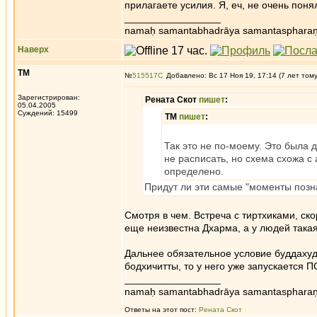
прилагаете усилия. Я, еч, не очень поня
_________________
namaḥ samantabhadrāya samantaspharaṇ
Наверх
ТМ
№
515517
Добавлено: Вс 17 Ноя 19, 17:14 (7 лет том
Зарегистрирован:
Рената Скот
пишет
:
05.04.2005
Суждений: 15499
ТМ
пишет
:
Так это не по-моему. Это была 
не расписать, но схема схожа с
определено.
Придут ли эти самые "моменты позна
Смотря в чем. Встреча с тиртхиками, ско
еще неизвестна Дхарма, а у людей такая 
Дальнее обязательное условие буддахуда
бодхичитты, то у него уже запускается П
_________________
namaḥ samantabhadrāya samantaspharaṇ
Ответы на этот пост:
Рената Скот