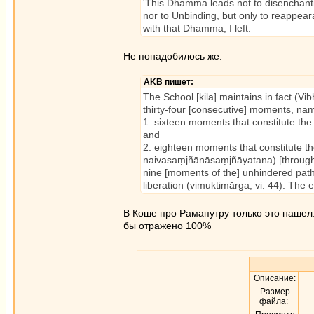
'This Dhamma leads not to disenchantme
nor to Unbinding, but only to reappear
with that Dhamma, I left.
Не понадобилось же.
AKB пишет:
The School [kila] maintains in fact (Vi
thirty-four [consecutive] moments, nam
1. sixteen moments that constitute the 
and
2. eighteen moments that constitute t
naivasaṃjñānāsaṃjñāyatana) [through d
nine [moments of the] unhindered pat
liberation (vimuktimārga; vi. 44). The
В Коше про Рамапутру только это нашел.
бы отражено 100%
Описание:
Размер
файла: