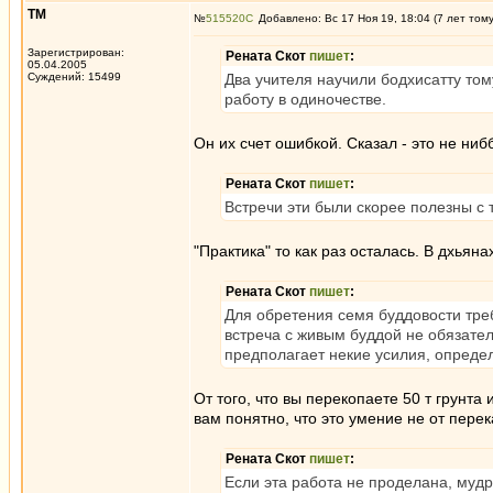
ТМ
№
515520
Добавлено: Вс 17 Ноя 19, 18:04 (7 лет том
Зарегистрирован:
Рената Скот
пишет
:
05.04.2005
Суждений: 15499
Два учителя научили бодхисатту том
работу в одиночестве.
Он их счет ошибкой. Сказал - это не ниб
Рената Скот
пишет
:
Встречи эти были скорее полезны с 
"Практика" то как раз осталась. В дхьяна
Рената Скот
пишет
:
Для обретения семя буддовости требу
встреча с живым буддой не обязател
предполагает некие усилия, опреде
От того, что вы перекопаете 50 т грунта 
вам понятно, что это умение не от пере
Рената Скот
пишет
:
Если эта работа не проделана, мудро