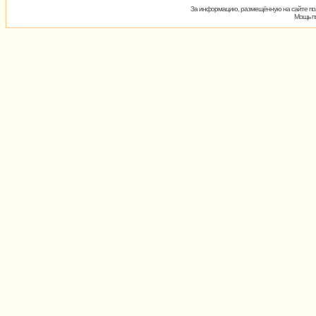
За информацию, размещённую на сайте пол
Мощь пх