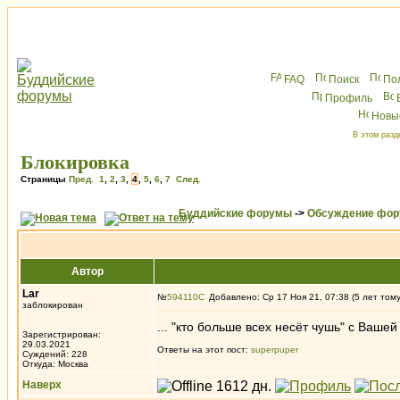
FAQ
Поиск
По
Профиль
Новы
В этом разд
Блокировка
Страницы
Пред.
1
,
2
,
3
,
4
,
5
,
6
,
7
След.
Буддийские форумы
->
Обсуждение фор
Автор
Lar
№
594110
Добавлено: Ср 17 Ноя 21, 07:38 (5 лет том
заблокирован
... "кто больше всех несёт чушь" с Вашей
Зарегистрирован:
29.03.2021
Ответы на этот пост:
superpuper
Суждений: 228
Откуда: Москва
Наверх