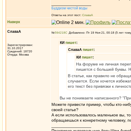
_________________
Буддизм чистой воды
Ответы на этот пост:
СлаваА
Наверх
СлаваА
№
594218
Добавлено: Пт 19 Ноя 21, 00:18 (5 лет том
КИ
пишет
:
Зарегистрирован:
31.10.2017
СлаваА
пишет
:
Суждений: 18720
Откуда: Москва
КИ
пишет
:
На форуме не личная перепи
пишется с большей буквы. 
В статье, как правило не обращ
случается. Если хочется избежа
его текст без привязки к личност
Вы не понимаете написанного? "При
Можете привести пример, чтобы кто-ниб
своей статье?
А если использовалось маленькое вы, то
обращаешься к конкретному человеку, п
_________________
Практикую интегральную йогу Шри Ауроб