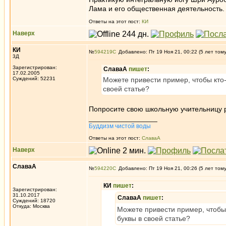
Лама и его общественная деятельность.
Ответы на этот пост:
КИ
Наверх
КИ
№
594219
Добавлено: Пт 19 Ноя 21, 00:22 (5 лет том
3Д
Зарегистрирован:
СлаваА
пишет
:
17.02.2005
Суждений: 52231
Можете привести пример, чтобы кто
своей статье?
Попросите свою школьную учительницу р
_________________
Буддизм чистой воды
Ответы на этот пост:
СлаваА
Наверх
СлаваА
№
594220
Добавлено: Пт 19 Ноя 21, 00:26 (5 лет том
КИ
пишет
:
Зарегистрирован:
31.10.2017
СлаваА
пишет
:
Суждений: 18720
Откуда: Москва
Можете привести пример, чтобы
буквы в своей статье?