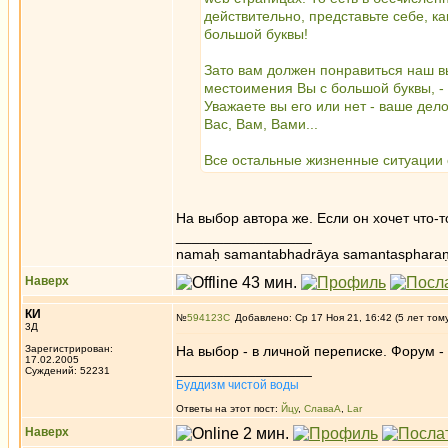
действительно, представьте себе, к
большой буквы!
Зато вам должен понравиться наш вы
местоимения Вы с большой буквы, -
Уважаете вы его или нет - ваше дело
Вас, Вам, Вами...
Все остальные жизненные ситуации 
На выбор автора же. Если он хочет что-т
_________________
namaḥ samantabhadrāya samantaspharaṇ
Наверх
КИ
№
594123
Добавлено: Ср 17 Ноя 21, 16:42 (5 лет том
3Д
Зарегистрирован:
На выбор - в личной переписке. Форум - 
17.02.2005
_________________
Суждений: 52231
Буддизм чистой воды
Ответы на этот пост:
Йцу
,
СлаваА
,
Lar
Наверх