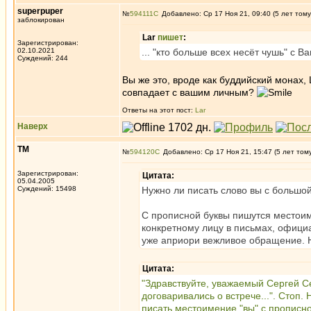
superpuper
№
594111
Добавлено: Ср 17 Ноя 21, 09:40 (5 лет тому
заблокирован
Lar
пишет
:
Зарегистрирован:
02.10.2021
... "кто больше всех несёт чушь" с В
Суждений: 244
Вы же это, вроде как буддийский монах,
совпадает с вашим личным?
Ответы на этот пост:
Lar
Наверх
ТМ
№
594120
Добавлено: Ср 17 Ноя 21, 15:47 (5 лет том
Зарегистрирован:
Цитата:
05.04.2005
Суждений: 15498
Нужно ли писать слово вы с большо
С прописной буквы пишутся местои
конкретному лицу в письмах, официа
уже априори вежливое обращение. Н
Цитата:
"Здравствуйте, уважаемый Сергей С
договаривались о встрече...". Стоп
писать местоимение "вы" с прописной