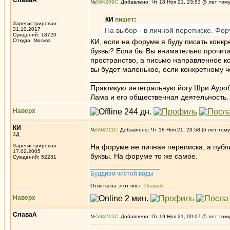
СлаваА
№
594209
Добавлено: Чт 18 Ноя 21, 23:53 (5 лет том
КИ
пишет
:
Зарегистрирован:
31.10.2017
На выбор - в личной переписке. Фору
Суждений: 18720
Откуда: Москва
КИ, если на форуме я буду писать конкр
буквы? Если бы Вы внимательно прочита
пространство, а письмо направленное ко
вы будет маленькое, если конкретному ч
_________________
Практикую интегральную йогу Шри Ауроб
Лама и его общественная деятельность.
Наверх
КИ
№
594211
Добавлено: Чт 18 Ноя 21, 23:58 (5 лет тому
3Д
Зарегистрирован:
На форуме не личная переписка, а публ
17.02.2005
буквы. На форуме то же самое.
Суждений: 52231
_________________
Буддизм чистой воды
Ответы на этот пост:
СлаваА
Наверх
СлаваА
№
594215
Добавлено: Пт 19 Ноя 21, 00:07 (5 лет том