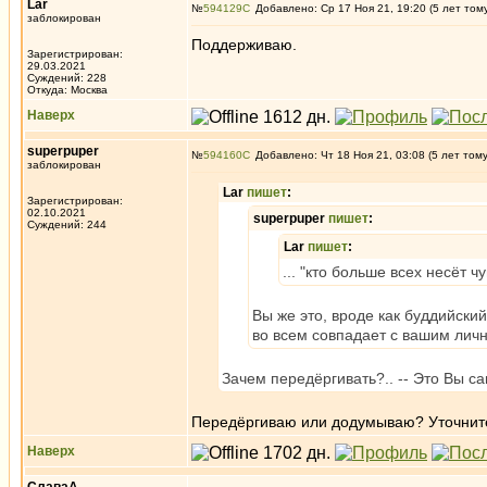
Lar
№
594129
Добавлено: Ср 17 Ноя 21, 19:20 (5 лет том
заблокирован
Поддерживаю.
Зарегистрирован:
29.03.2021
Суждений: 228
Откуда: Москва
Наверх
superpuper
№
594160
Добавлено: Чт 18 Ноя 21, 03:08 (5 лет том
заблокирован
Lar
пишет
:
Зарегистрирован:
02.10.2021
superpuper
пишет
:
Суждений: 244
Lar
пишет
:
... "кто больше всех несёт ч
Вы же это, вроде как буддийски
во всем совпадает с вашим ли
Зачем передёргивать?.. -- Это Вы с
Передёргиваю или додумываю? Уточните,
Наверх