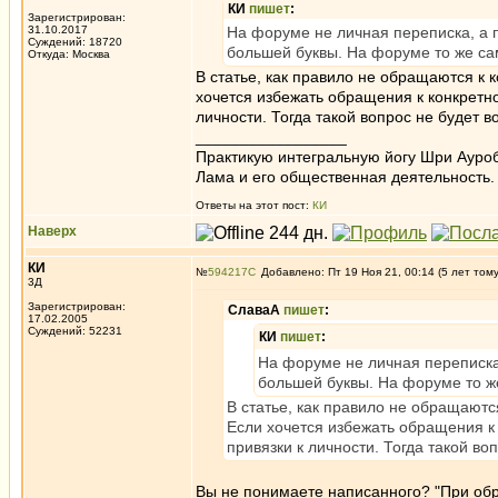
КИ
пишет
:
Зарегистрирован:
31.10.2017
На форуме не личная переписка, а п
Суждений: 18720
большей буквы. На форуме то же са
Откуда: Москва
В статье, как правило не обращаются к 
хочется избежать обращения к конкретно
личности. Тогда такой вопрос не будет в
_________________
Практикую интегральную йогу Шри Ауроб
Лама и его общественная деятельность.
Ответы на этот пост:
КИ
Наверх
КИ
№
594217
Добавлено: Пт 19 Ноя 21, 00:14 (5 лет том
3Д
Зарегистрирован:
СлаваА
пишет
:
17.02.2005
Суждений: 52231
КИ
пишет
:
На форуме не личная переписка,
большей буквы. На форуме то ж
В статье, как правило не обращаютс
Если хочется избежать обращения к 
привязки к личности. Тогда такой во
Вы не понимаете написанного? "При обр