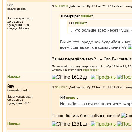
Lar
№
594125
Добавлено: Ср 17 Ноя 21, 17:37 (5 лет том
заблокирован
superpuper
пишет
:
Зарегистрирован:
29.03.2021
Lar
пишет
:
Суждений: 228
Откуда: Москва
... "кто больше всех несёт чушь"
Вы же это, вроде как буддийский мо
всем совпадает с вашим личным?
Зачем передёргивать?.. -- Это Вы сами 
Последний раз редактировалось: Lar (Ср 17 Ноя 21, 19:
Ответы на этот пост:
superpuper
Наверх
Йцу
№
594126
Добавлено: Ср 17 Ноя 21, 18:18 (5 лет том
Samantabhadra
Зарегистрирован:
КИ
пишет
:
08.09.2021
Суждений: 597
На выбор - в личной переписке. Фору
Точно, банить большебуквенников!
Наверх