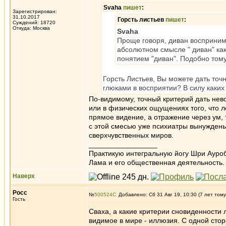
Svaha
пишет
:
Зарегистрирован:
31.10.2017
Горсть листьев
пишет
:
Суждений: 18720
Откуда: Москва
Svaha
Проще говоря, диван воспринима
абсолютном смысле " диван" как
понятием "диван". Подобно том
Горсть Листьев, Вы можете дать то
глюками в восприятии? В силу каких
По-видимому, точный критерий дать нево
или в физических ощущениях того, что л
прямое видение, а отражение через ум,
с этой смесью уже психиатры вынуждены
сверхчувственных миров.
_________________
Практикую интегральную йогу Шри Ауроб
Лама и его общественная деятельность.
Наверх
Росс
№
500524
Добавлено: Сб 31 Авг 19, 10:30 (7 лет тому
Гость
Сваха, а какие критерии сновиденности л
видимое в мире - иллюзия. С одной стор