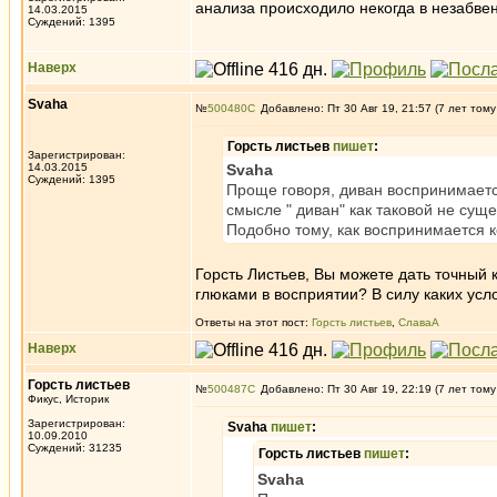
анализа происходило некогда в незабве
14.03.2015
Суждений: 1395
Наверх
Svaha
№
500480
Добавлено: Пт 30 Авг 19, 21:57 (7 лет тому
Горсть листьев
пишет
:
Зарегистрирован:
14.03.2015
Svaha
Суждений: 1395
Проще говоря, диван воспринимаетс
смысле " диван" как таковой не сущ
Подобно тому, как воспринимается 
Горсть Листьев, Вы можете дать точный
глюками в восприятии? В силу каких усл
Ответы на этот пост:
Горсть листьев
,
СлаваА
Наверх
Горсть листьев
№
500487
Добавлено: Пт 30 Авг 19, 22:19 (7 лет тому
Фикус, Историк
Зарегистрирован:
Svaha
пишет
:
10.09.2010
Суждений: 31235
Горсть листьев
пишет
:
Svaha