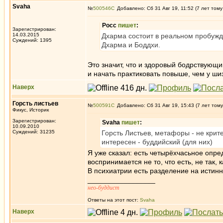
Svaha
№
500546
Добавлено: Сб 31 Авг 19, 11:52 (7 лет тому
Росс
пишет
:
Зарегистрирован:
14.03.2015
Дхарма состоит в реальном пробужде
Суждений: 1395
Дхарма и Боддхи.
Это значит, что и здоровый бодрствующ
и начать практиковать повыше, чем у ши
Наверх
Горсть листьев
№
500591
Добавлено: Сб 31 Авг 19, 15:43 (7 лет тому
Фикус, Историк
Зарегистрирован:
Svaha
пишет
:
10.09.2010
Суждений: 31235
Горсть Листьев, метафоры - не крит
интересен - буддийский (для них)
Я уже сказал: есть четырёхчасьное опред
воспринимается не то, что есть, не так, к
В психиатрии есть разделение на истин
_________________
нео-буддист
Ответы на этот пост:
Svaha
Наверх