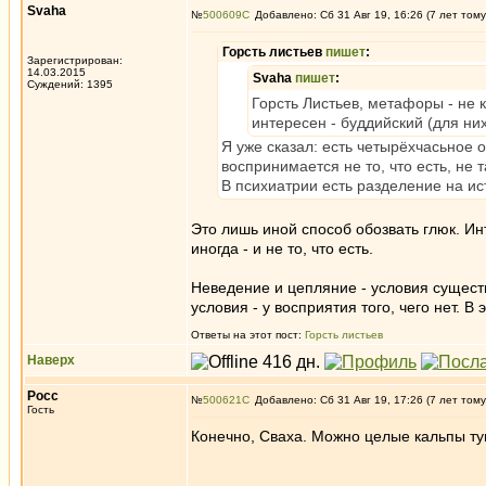
Svaha
№
500609
Добавлено: Сб 31 Авг 19, 16:26 (7 лет тому
Горсть листьев
пишет
:
Зарегистрирован:
14.03.2015
Svaha
пишет
:
Суждений: 1395
Горсть Листьев, метафоры - не 
интересен - буддийский (для ни
Я уже сказал: есть четырёхчасьное о
воспринимается не то, что есть, не та
В психиатрии есть разделение на и
Это лишь иной способ обозвать глюк. Инт
иногда - и не то, что есть.
Неведение и цепляние - условия существ
условия - у восприятия того, чего нет.
Ответы на этот пост:
Горсть листьев
Наверх
Росс
№
500621
Добавлено: Сб 31 Авг 19, 17:26 (7 лет тому
Гость
Конечно, Сваха. Можно целые кальпы туп