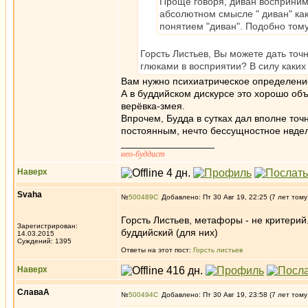
Проще говоря, диван воспринима
абсолютном смысле " диван" как
понятием "диван". Подобно том
Горсть Листьев, Вы можете дать то
глюками в восприятии? В силу каких
Вам нужно психиатрическое определени
А в буддийском дискурсе это хорошо об
верёвка-змея.
Впрочем, Будда в сутках дал вполне точ
постоянным, нечто бессущностное нвдел
_________________
нео-буддист
Наверх
Svaha
№
500489
Добавлено: Пт 30 Авг 19, 22:25 (7 лет тому
Горсть Листьев, метафоры - не критерий
Зарегистрирован:
буддийский (для них)
14.03.2015
Суждений: 1395
Ответы на этот пост:
Горсть листьев
Наверх
СлаваА
№
500494
Добавлено: Пт 30 Авг 19, 23:58 (7 лет тому