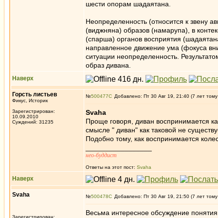
шести опорам шадаятана.
Неопределенность (относится к звену а
(виджняна) образов (намарупа), в конте
(спарша) органов восприятия (шадаятан
направленное движение ума (фокуса вн
ситуации неопределенность. Результато
образ дивана.
Наверх
Горсть листьев
№
500477
Добавлено: Пт 30 Авг 19, 21:40 (7 лет тому
Фикус, Историк
Зарегистрирован:
Svaha
10.09.2010
Проще говоря, диван воспринимается ка
Суждений: 31235
смысле " диван" как таковой не существ
Подобно тому, как воспринимается коле
_________________
нео-буддист
Ответы на этот пост:
Svaha
Наверх
Svaha
№
500478
Добавлено: Пт 30 Авг 19, 21:50 (7 лет тому
Весьма интересное обсуждение понятия с
Зарегистрирован: