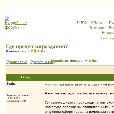
FAQ
Поиск
По
Профиль
Новы
В этом разд
Где предел мироздания?
Страницы
Пред.
1
,
2
,
3
,
4
След.
Буддийские форумы
->
Чайная
Автор
Svaha
№
500475
Добавлено: Пт 30 Авг 19, 21:35 (7 лет тому
А вот так выглядит матчасть в моем усво
Зарегистрирован:
14.03.2015
Суждений: 1395
Узнавание дивана происходит в контекст
намарупа порождены отличительными пр
виджняна сформированы волевыми устр