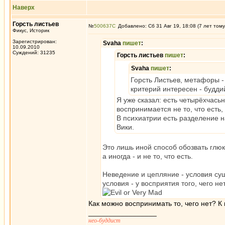
Наверх
Горсть листьев
№
500637
Добавлено: Сб 31 Авг 19, 18:08 (7 лет тому
Фикус, Историк
Зарегистрирован:
Svaha
пишет
:
10.09.2010
Суждений: 31235
Горсть листьев
пишет
:
Svaha
пишет
:
Горсть Листьев, метафоры -
критерий интересен - будди
Я уже сказал: есть четырёхчасьн
воспринимается не то, что есть, 
В психиатрии есть разделение 
Вики.
Это лишь иной способ обозвать глюк.
а иногда - и не то, что есть.
Неведение и цепляние - условия сущ
условия - у восприятия того, чего 
Как можно воспринимать то, чего нет? К
_________________
нео-буддист