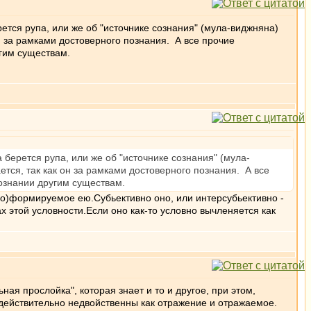
рется рупа, или же об "источнике сознания" (мула-виджняна)
н за рамками достоверного познания. А все прочие
гим существам.
а берется рупа, или же об "источнике сознания" (мула-
тся, так как он за рамками достоверного познания. А все
ознании другим существам.
овно)формируемое ею.Субьективно оно, или интерсубьективно -
ках этой условности.Если оно как-то условно вычленяется как
ьная прослойка", которая знает и то и другое, при этом,
т действительно недвойственны как отражение и отражаемое.