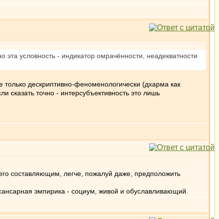
но эта условность - индикатор омрачённости, неадекватности
 же только дескриптивно-феноменологически (дхарма как
ли сказать точно - интерсубъективность это лишь
его составляющим, легче, пожалуй даже, предположить
я сансарная эмпирика - социум, живой и обуславливающий.