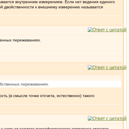
зывается внутренним измерением. Если нет ведения единого
 этой двойственности к внешнему измерению называется
венных переживаниях.
обственных переживаниях.
ть (в смысле точки отсчета, естественно) такого
п к нему от каждого психофизического комплекса имеется.