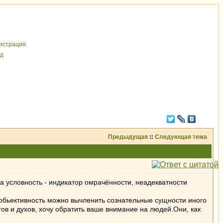
иcтрaция
д
Предыдущая
::
Следующая тема
та условность - индикатор омрачённости, неадекватности
 обьективность можно вычленить сознательные сущности иного
гов и духов, хочу обратить ваше внимание на людей.Они, как