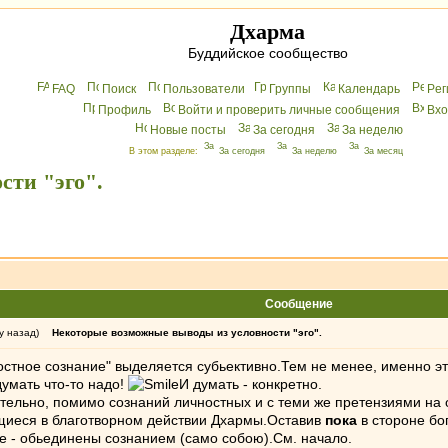
Дхарма
Буддийское сообщество
FAQ
Поиск
Пользователи
Группы
Календарь
Peг
Профиль
Войти и проверить личные сообщения
Вхo
Новые посты
За сегодня
За неделю
В этом разделе:
За сегодня
За неделю
За месяц
сти "эго".
Сообщение
у назад)
Некоторые возможные выводы из условности "эго".
ностное сознание" выделяется субьективно.Тем не менее, именно э
думать что-то надо!
И думать - конкретно.
ательно, помимо сознаний личностных и с теми же претензиями на
щиеся в благотворном действии Дхармы.Оставив
пока
в стороне бо
е - обьединены сознанием (само собою).См. начало.