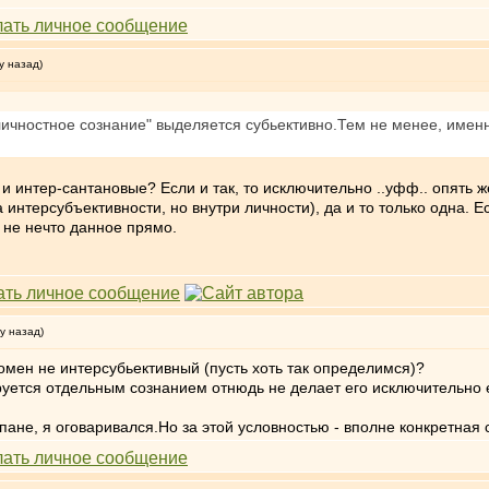
у назад)
"личностное сознание" выделяется субьективно.Тем не менее, имен
ь и интер-сантановые? Если и так, то исключительно ..уфф.. опять
интерсубъективности, но внутри личности), да и то только одна. Ес
о не нечто данное прямо.
у назад)
номен не интерсубьективный (пусть хоть так определимся)?
руется отдельным сознанием отнюдь не делает его исключительно 
льпане, я оговаривался.Но за этой условностью - вполне конкретна