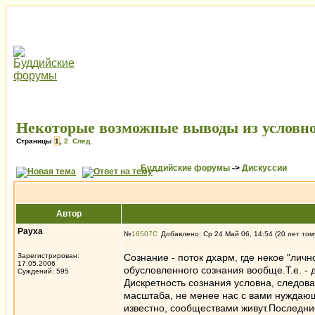
Некоторые возможные выводы из условно
Страницы
1
,
2
След.
Буддийские форумы
->
Дискуссии
Автор
Рауха
№
16507
Добавлено: Ср 24 Май 06, 14:54 (20 лет том
Зарегистрирован:
Сознание - поток дхарм, где некое "лич
17.05.2006
обусловленного сознания вообще.Т.е. - 
Суждений: 595
Дискретность сознания условна, следов
масштаба, не менее нас с вами нуждаю
известно, сообществами живут.Последни