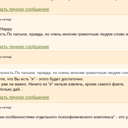
у назад)
ость.По латыни, правда, но очень многим грамотным людям слово изв
у назад)
альность.По латыни, правда, но очень многим грамотным людям слово
те, что Вы есть "я" - этого будет достаточно.
то уже не важно. Ничего из "я" нельзя извлечь, кроме самого факта.
только дай...
у назад)
ени особенностями отдельного психофизического комплекса" - это 