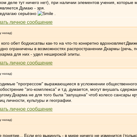
амом деле тут ничего нет), при наличии элементов учения, которые
является.Думаю - зря.
редлагаю серьёзно
.
у назад)
кого обет бодхисатвы как-то на что-то конкретно вдохновляет.Дв
дно ограничены в возможностях распространении Дхармы (речь, 
Дхарма для них - удел неширокой элиты.
у назад)
водимые "прогрессом" выражающиеся в усложнении общественного 
 обострение "эго-комплекса" и т.д. думается, могут внушать сдер
угому.Дхарма не для того была "запущена" чтоб колесо сансары к
иц личности, культуры и географии.
у назад)
ое понятие... Если его выкинуть - в мире ничего не изменится (то