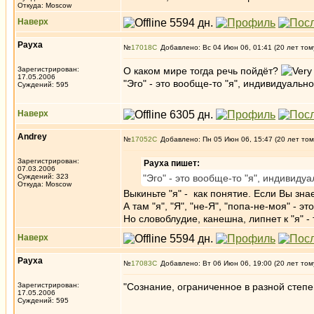
Откуда: Moscow
Наверх
Рауха
№
17018
Добавлено: Вс 04 Июн 06, 01:41 (20 лет том
Зарегистрирован:
О каком мире тогда речь пойдёт?
17.05.2006
"Эго" - это вообще-то "я", индивидуальн
Суждений: 595
Наверх
Andrey
№
17052
Добавлено: Пн 05 Июн 06, 15:47 (20 лет том
Зарегистрирован:
Рауха пишет:
07.03.2006
Суждений: 323
"Эго" - это вообще-то "я", индивиду
Откуда: Moscow
Выкиньте "я" - как понятие. Если Вы знае
А там "я", "Я", "не-Я", "попа-не-моя" - э
Но словоблудие, канешна, липнет к "я" - 
Наверх
Рауха
№
17083
Добавлено: Вт 06 Июн 06, 19:00 (20 лет том
Зарегистрирован:
"Сознание, ограниченное в разной степ
17.05.2006
Суждений: 595