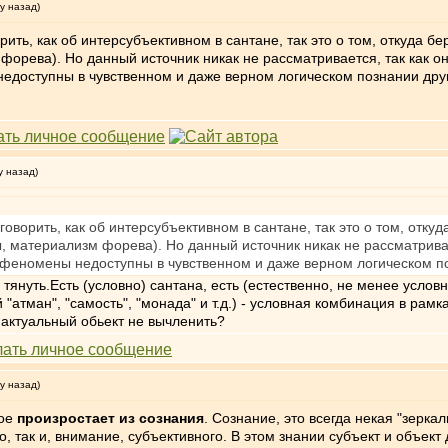
у назад)
ить, как об интерсубъективном в сантане, так это о том, откуда бе
орева). Но данный источник никак не рассматривается, так как о
едоступны в чувственном и даже верном логическом познании дру
у назад)
оворить, как об интерсубъективном в сантане, так это о том, откуд
 материализм форева). Но данный источник никак не рассматривае
феномены недоступны в чувственном и даже верном логическом п
ы тянуть.Есть (условно) сантана, есть (естественно, не менее усл
й "атман", "самость", "монада" и т.д.) - условная комбинация в рам
 актуальный обьект не вычленить?
у назад)
ное
произростает из сознания
. Сознание, это всегда некая "зеркал
о, так и, внимание, субъективного. В этом знании субъект и объек