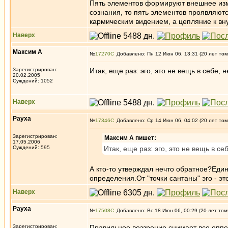
Пять элементов формируют внешнее изме
сознания, то пять элементов проявляютс
кармическим видением, а цепляние к вн
Наверх
Максим А
№
17270
Добавлено: Пн 12 Июн 06, 13:31 (20 лет том
Зарегистрирован:
Итак, еще раз: эго, это не вещь в себе,
20.02.2005
Суждений: 1052
Наверх
Рауха
№
17346
Добавлено: Ср 14 Июн 06, 04:02 (20 лет том
Зарегистрирован:
Максим А пишет:
17.05.2006
Суждений: 595
Итак, еще раз: эго, это не вещь в с
А кто-то утверждал нечто обратное?Един
определения.От "точки сантаны" эго - эт
Наверх
Рауха
№
17508
Добавлено: Вс 18 Июн 06, 00:29 (20 лет том
Зарегистрирован:
Правильное воззрение снимает все оппози