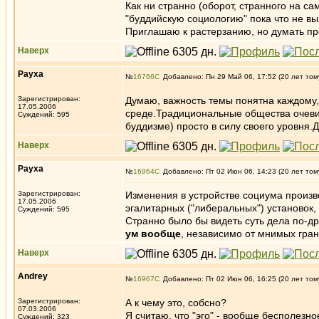
Как ни странно (оборот, странного на с
"буддийскую социологию" пока что не вы
Приглашаю к растерзанию, но думать п
Наверх
Рауха
№
16766
Добавлено: Пн 29 Май 06, 17:52 (20 лет том
Зарегистрирован:
Думаю, важность темы понятна каждому, 
17.05.2006
среде.Традициональные общества очеви
Суждений: 595
буддизме) просто в силу своего уровня.
Наверх
Рауха
№
16964
Добавлено: Пт 02 Июн 06, 14:23 (20 лет том
Зарегистрирован:
Изменения в устройстве социума произ
17.05.2006
эгалитарных ("либеральных") установок,
Суждений: 595
Странно было бы видеть суть дела по-др
ум вообще
, независимо от мнимых гран
Наверх
Andrey
№
16967
Добавлено: Пт 02 Июн 06, 16:25 (20 лет том
Зарегистрирован:
А к чему это, собсно?
07.03.2006
Я считаю, что "эго" - вообще бесполезн
Суждений: 323