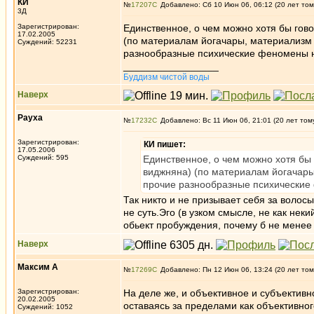
КИ
№
17207
Добавлено: Сб 10 Июн 06, 06:12 (20 лет том
3Д
Зарегистрирован:
Единственное, о чем можно хотя бы говор
17.02.2005
(по материалам йогачары, материализм ф
Суждений: 52231
разнообразные психические феномены н
_________________
Буддизм чистой воды
Наверх
Рауха
№
17232
Добавлено: Вс 11 Июн 06, 21:01 (20 лет том
Зарегистрирован:
КИ пишет:
17.05.2006
Суждений: 595
Единственное, о чем можно хотя бы г
виджняна) (по материалам йогачары,
прочие разнообразные психические 
Так никто и не призывает себя за волос
не суть.Эго (в узком смысле, не как неки
обьект пробуждения, почему б не менее
Наверх
Максим А
№
17269
Добавлено: Пн 12 Июн 06, 13:24 (20 лет том
Зарегистрирован:
На деле же, и объективное и субъектив
20.02.2005
оставаясь за пределами как объективног
Суждений: 1052