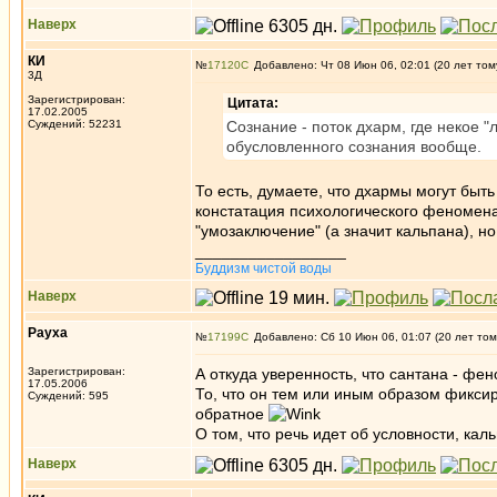
Наверх
КИ
№
17120
Добавлено: Чт 08 Июн 06, 02:01 (20 лет том
3Д
Зарегистрирован:
Цитата:
17.02.2005
Суждений: 52231
Сознание - поток дхарм, где некое 
обусловленного сознания вообще.
То есть, думаете, что дхармы могут быт
констатация психологического феномена 
"умозаключение" (а значит кальпана), н
_________________
Буддизм чистой воды
Наверх
Рауха
№
17199
Добавлено: Сб 10 Июн 06, 01:07 (20 лет том
Зарегистрирован:
А откуда уверенность, что сантана - фе
17.05.2006
То, что он тем или иным образом фикси
Суждений: 595
обратное
О том, что речь идет об условности, ка
Наверх