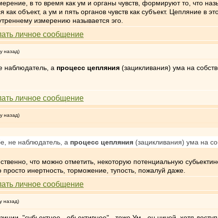
рение, в то время как ум и органы чувств, формируют то, что на
я как объект, а ум и пять органов чувств как субъект. Цепляние в
утреннему измерению называется эго.
у назад)
 не наблюдатель, а
процесс цепляния
(зацикливания) ума на собст
у назад)
ебе, не наблюдатель, а
процесс цепляния
(зацикливания) ума на с
ственно, что можно отметить, некоторую потенциальную субьектинос
о просто инертность, торможение, тупость, пожалуй даже.
у назад)
ции, "субьектное - обьективное" - тоже.Ум - он ничей, хотя досту