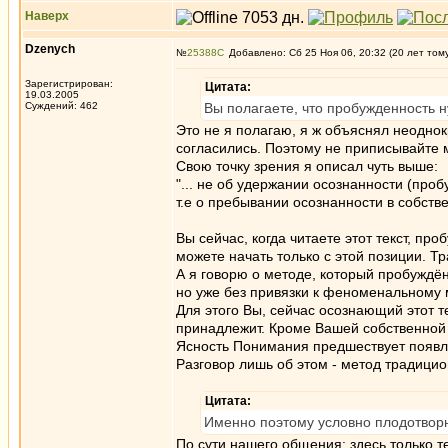
Наверх
Dzenych
№
25388
Добавлено: Сб 25 Ноя 06, 20:32 (20 лет том
Зарегистрирован:
Цитата:
19.03.2005
Суждений: 462
Вы полагаете, что пробужденность 
Это не я полагаю, я ж объяснял неодно
согласились. Поэтому не приписывайте м
Свою точку зрения я описал чуть выше:
"... не об удержании осознанности (пр
т.е о пребывании осознанности в собстве
Вы сейчас, когда читаете этот текст, п
можете начать только с этой позиции. Т
А я говорю о методе, который пробуждён
но уже без привязки к феноменальному 
Для этого Вы, сейчас осознающий этот т
принадлежит. Кроме Вашей собственной 
Ясность Понимания предшествует появл
Разговор лишь об этом - метод традицио
Цитата:
Именно поэтому условно плодотворн
По сути нашего общения: здесь только 