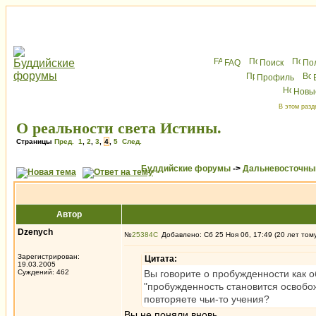
FAQ
Поиск
По
Профиль
Новы
В этом разд
О реальности света Истины.
Страницы
Пред.
1
,
2
,
3
,
4
,
5
След.
Буддийские форумы
->
Дальневосточны
Автор
Dzenych
№
25384
Добавлено: Сб 25 Ноя 06, 17:49 (20 лет том
Зарегистрирован:
Цитата:
19.03.2005
Суждений: 462
Вы говорите о пробужденности как об
"пробужденность становится освобож
повторяете чьи-то учения?
Вы не поняли вновь.