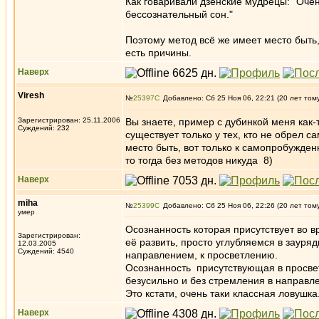
Как говаривали дзенские мудрецы: "Очень
бессознательный сон."
Поэтому метод всё же имеет место быть,
есть причины.
Наверх
Viresh
№
25397
Добавлено: Сб 25 Ноя 06, 22:21 (20 лет том
Зарегистрирован: 25.11.2006
Вы знаете, пример с дубинкой меня как-
Суждений: 232
существует только у тех, кто не обрел 
место быть, вот только к самопробужден
то тогда без методов никуда 8)
Наверх
miha
№
25399
Добавлено: Сб 25 Ноя 06, 22:26 (20 лет том
умер
Осознанность которая присутствует во 
Зарегистрирован:
её развить, просто углубляемся в заур
12.03.2005
Суждений: 4540
направлением, к просветлению.
Осознанность присутствующая в просвет
безусильно и без стремления в направле
Это кстати, очень таки классная ловушка
Наверх