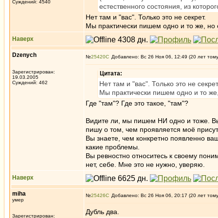
Суждений: 4540
естественного состояния, из которого
Нет там и "вас". Только это не секрет.
Мы практически пишем одно и то же, но
Наверх
Dzenych
№
25420
Добавлено: Вс 26 Ноя 06, 12:49 (20 лет том
Зарегистрирован:
Цитата:
19.03.2005
Суждений: 462
Нет там и "вас". Только это не секрет
Мы практически пишем одно и то же
Где "там"? Где это такое, "там"?
Видите ли, мы пишем НИ одно и тоже. Вы 
пишу о том, чем проявляется моё присут
Вы знаете, чем конкретно появленно ваш
какие проблемы.
Вы ревностно относитесь к своему понима
нет, себе. Мне это не нужно, уверяю.
Наверх
miha
№
25426
Добавлено: Вс 26 Ноя 06, 20:17 (20 лет том
умер
Дубль два.
Зарегистрирован: