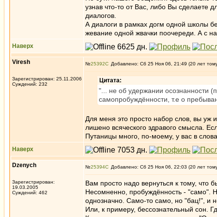
узнав что-то от Вас, либо Вы сделаете д
диалогов.
А диалоги в рамках догм одной школы б
жевание одной жвачки поочереди. А с на
Наверх
Viresh
№
25392
Добавлено: Сб 25 Ноя 06, 21:49 (20 лет том
Зарегистрирован: 25.11.2006
Цитата:
Суждений: 232
"... не об удержании осознанности 
самопробуждённости, т.е о пребыван
Для меня это просто набор слов, вы уж
лишено всяческого здравого смысла. Есл
Путаницы много, по-моему, у вас в слова
Наверх
Dzenych
№
25394
Добавлено: Сб 25 Ноя 06, 22:03 (20 лет том
Зарегистрирован:
Вам просто надо вернуться к тому, что 
19.03.2005
Несомненно, пробуждённость - "само". Но
Суждений: 462
однозначно. Само-то само, но "бац!", и н
Или, к примеру, бессознательный сон. 