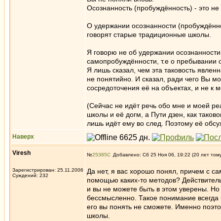
Осознанность (пробуждённость) - это не 
О удержании осознанности (пробуждённо
говорят старые традиционные школы.
Я говорю не об удержании осознанности
самопробуждённости, т.е о пребывании о
Я лишь сказал, чем эта таковость явленн
не понятийно. И сказал, ради чего Вы м
сосредоточения её на объектах, и не к 
(Сейчас не идёт речь обо мне и моей ре
школы и её догм, а Пути дзен, как тако
лишь идёт ему во след. Поэтому её обсу
Наверх
Viresh
№
25385
Добавлено: Сб 25 Ноя 06, 19:22 (20 лет том
Зарегистрирован: 25.11.2006
Да нет, я вас хорошо понял, причем с с
Суждений: 232
помощью каких-то методов? Действитель
и вы не можете быть в этом уверены. Но
бессмысленно. Такое понимание всегда ч
его вы понять не сможете. Именно поэт
школы.