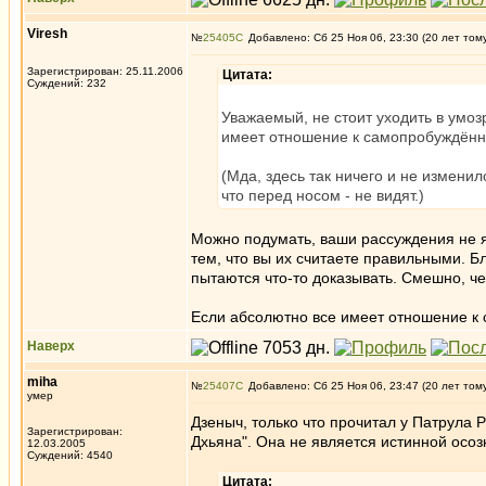
Viresh
№
25405
Добавлено: Сб 25 Ноя 06, 23:30 (20 лет том
Зарегистрирован: 25.11.2006
Цитата:
Суждений: 232
Уважаемый, не стоит уходить в ум
имеет отношение к самопробуждённ
(Мда, здесь так ничего и не изменил
что перед носом - не видят.)
Можно подумать, ваши рассуждения не 
тем, что вы их считаете правильными. Б
пытаются что-то доказывать. Смешно, ч
Если абсолютно все имеет отношение к 
Наверх
miha
№
25407
Добавлено: Сб 25 Ноя 06, 23:47 (20 лет том
умер
Дзеныч, только что прочитал у Патрула 
Зарегистрирован:
Дхьяна". Она не является истинной осо
12.03.2005
Суждений: 4540
Цитата: