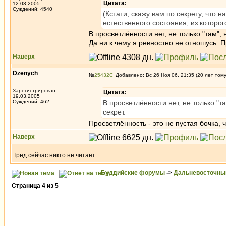
Цитата:
12.03.2005
Суждений: 4540
(Кстати, скажу вам по секрету, что 
естественного состояния, из которог
В просветлённости нет, не только "там",
Да ни к чему я ревностно не отношусь. 
Наверх
Dzenych
№
25432
Добавлено: Вс 26 Ноя 06, 21:35 (20 лет том
Зарегистрирован:
Цитата:
19.03.2005
Суждений: 462
В просветлённости нет, не только "т
секрет.
Просветлённость - это не пустая бочка, ч
Наверх
Тред сейчас никто не читает.
Буддийские форумы
->
Дальневосточны
Страница
4
из
5