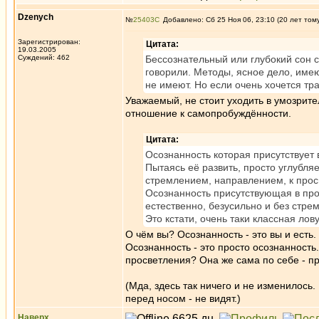
Dzenych
№
25403
Добавлено: Сб 25 Ноя 06, 23:10 (20 лет том
Зарегистрирован:
Цитата:
19.03.2005
Суждений: 462
Бессознательный или глубокий сон с
говорили. Методы, ясное дело, имею
не имеют. Но если очень хочется тра
Уважаемый, не стоит уходить в умозри
отношение к самопробуждённости.
Цитата:
Осознанность которая присутствует
Пытаясь её развить, просто углубля
стремлением, направлением, к про
Осознанность присутствующая в про
естественно, безусильно и без стре
Это кстати, очень таки классная лов
О чём вы? Осознанность - это вы и ест
Осознанность - это просто осознанность
просветления? Она же сама по себе - пр
(Мда, здесь так ничего и не изменилось.
перед носом - не видят.)
Наверх