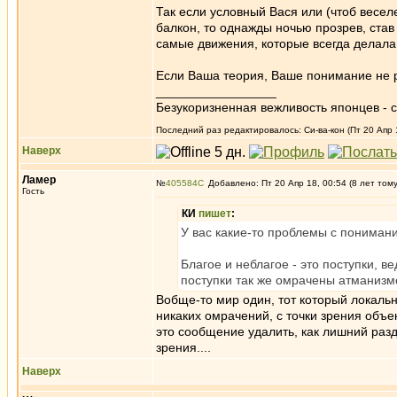
Так если условный Вася или (чтоб весе
балкон, то однажды ночью прозрев, став 
самые движения, которые всегда делала
Если Ваша теория, Ваше понимание не р
_________________
Безукоризненная вежливость японцев - с
Последний раз редактировалось: Си-ва-кон (Пт 20 Апр 1
Наверх
Ламер
№
405584
Добавлено: Пт 20 Апр 18, 00:54 (8 лет том
Гость
КИ
пишет
:
У вас какие-то проблемы с понимани
Благое и неблагое - это поступки, в
поступки так же омрачены атманизмо
Вобще-то мир один, тот который локальн
никаких омрачений, с точки зрения объект
это сообщение удалить, как лишний ра
зрения....
Наверх