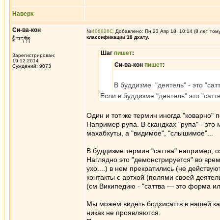
Наверх
Си-ва-кон
№
406826
Добавлено: Пн 23 Апр 18, 10:14 (8 лет том
классификации 18 дхату.
སྲི་བ་དཀོན
Шаг
пишет
:
Зарегистрирован:
19.12.2014
Си-ва-кон
пишет
:
Суждений: 9073
В буддизме "деятель" - это "сат
Если в буддизме "деятель" это "саттв
Один и тот же термин иногда "коварно" 
Например рупа. В скандхах "рупа" - это м
махабхуты, а "видимое", "слышимое"...
В буддизме термин "саттва" например, оз
Наглядно это "демонстрируется" во врем
ухо....) в нем прекратились (не действую
контакты с артхой (полями своей деятел
(см Википедию - "саттва — это форма ил
Мы можем видеть бодхисаттв в нашей кам
никак не проявляются.