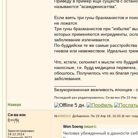
Приведу в пример еще существ с остано
называются "асамджнисаттва".
Если взять три гуны брахманистов и поис
не ложатся.
Три гуны брахманистов при "избытке" в
которых применяются ингредиенты, осла
заболевание излечивается.
По-буддийски те же самые расстройства
гневом или невежеством. Идеально трем 
Что, кстати, склоняет к мысли что будд
наносные, т.е. будд медицина первична,
обошлось. Получилось что их благая гун
заболевания.
_________________
Безукоризненная вежливость японцев - с
Последний раз редактировалось: Си-ва-кон (Пн 23 Апр 1
Наверх
Си-ва-кон
№
406831
Добавлено: Пн 23 Апр 18, 10:20 (8 лет том
སྲི་བ་དཀོན
Won Soeng
пишет
:
Зарегистрирован:
Человек убежденный в данности себя
19.12.2014
Суждений: 9073