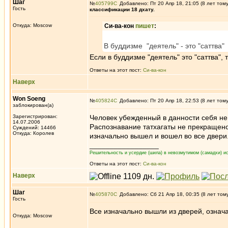
Шаг
№
405799
Добавлено: Пт 20 Апр 18, 21:05 (8 лет том
Гость
классификации 18 дхату.
Откуда: Moscow
Си-ва-кон
пишет
:
В буддизме "деятель" - это "саттва"
Если в буддизме "деятель" это "саттва", 
Ответы на этот пост:
Си-ва-кон
Наверх
Won Soeng
№
405824
Добавлено: Пт 20 Апр 18, 22:53 (8 лет том
заблокирован(а)
Зарегистрирован:
Человек убежденный в данности себя не 
14.07.2006
Распознавание татхагаты не прекращено,
Суждений: 14466
Откуда: Королев
изначально вышел и вошел во все двери
_________________
Решительность и усердие (шила) в невозмутимом (самадхи) ис
Ответы на этот пост:
Си-ва-кон
Наверх
Шаг
№
405870
Добавлено: Сб 21 Апр 18, 00:35 (8 лет том
Гость
Все изначально вышли из дверей, означа
Откуда: Moscow