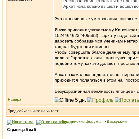
Распознавание татхагаты не прекращ
Архат изначально вышел и вошел во
Это отвлеченные умствования, никак не
Я уже приводил уважаемому
Ки
конкретн
1524464623#405583) - архату надо выйти
даровать собравшимся ученикам нектар 
так, как будто они истинны
Чтобы совершить благое деяние ему прид
делают "простые люди", пользуясь при э
подобно тому, как это делают "простые 
Архат в камалоке недостаточно "нирван
приходится полагаться в этом на "постр
_________________
Безукоризненная вежливость японцев - с
Наверх
Тред сейчас никто не читает.
Буддийские форумы
->
Дискуссии
Страница
5
из
5