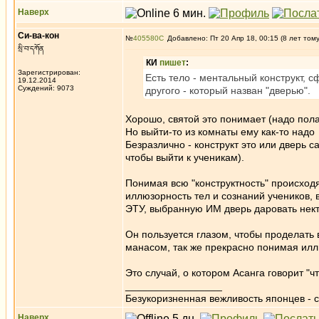
Наверх
Си-ва-кон
№
405580
Добавлено: Пт 20 Апр 18, 00:15 (8 лет том
སྲི་བ་དཀོན
КИ
пишет
:
Зарегистрирован:
Есть тело - ментальный конструкт, 
19.12.2014
Суждений: 9073
другого - который назван "дверью".
Хорошо, святой это понимает (надо пол
Но выйти-то из комнаты ему как-то надо
Безразлично - конструкт это или дверь 
чтобы выйти к ученикам).
Понимая всю "конструктность" происходя
иллюзорность тел и сознаний учеников, 
ЭТУ, выбранную ИМ дверь даровать нект
Он пользуется глазом, чтобы проделать 
манасом, так же прекрасно понимая ил
Это случай, о котором Асанга говорит "чт
_________________
Безукоризненная вежливость японцев - с
Наверх