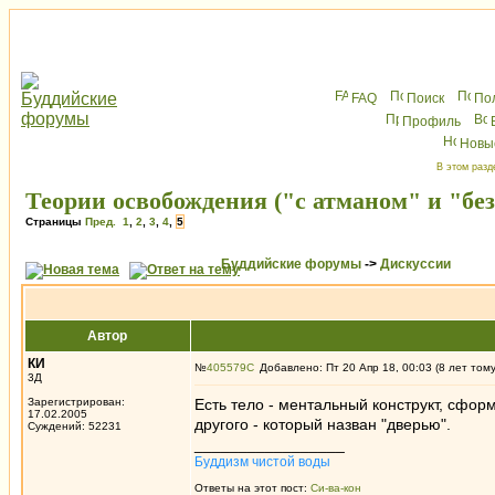
FAQ
Поиск
По
Профиль
Новы
В этом разд
Теории освобождения ("с атманом" и "без
Страницы
Пред.
1
,
2
,
3
,
4
,
5
Буддийские форумы
->
Дискуссии
Автор
КИ
№
405579
Добавлено: Пт 20 Апр 18, 00:03 (8 лет том
3Д
Зарегистрирован:
Есть тело - ментальный конструкт, сфор
17.02.2005
другого - который назван "дверью".
Суждений: 52231
_________________
Буддизм чистой воды
Ответы на этот пост:
Си-ва-кон