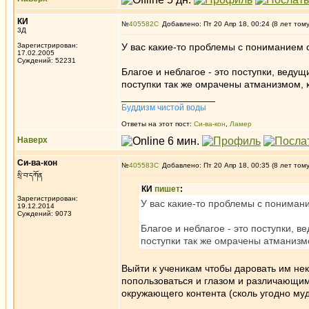
КИ
№
405582
Добавлено: Пт 20 Апр 18, 00:24 (8 лет том
3Д
Зарегистрирован:
У вас какие-то проблемы с пониманием с
17.02.2005
Суждений: 52231
Благое и неблагое - это поступки, ведущ
поступки так же омрачены атманизмом, к
_________________
Буддизм чистой воды
Ответы на этот пост:
Си-ва-кон
,
Ламер
Наверх
Си-ва-кон
№
405583
Добавлено: Пт 20 Апр 18, 00:35 (8 лет том
སྲི་བ་དཀོན
КИ
пишет
:
Зарегистрирован:
У вас какие-то проблемы с понимани
19.12.2014
Суждений: 9073
Благое и неблагое - это поступки, в
поступки так же омрачены атманизмо
Выйти к ученикам чтобы даровать им нек
попользоваться и глазом и различающим
окружающего контента (сколь угодно муд