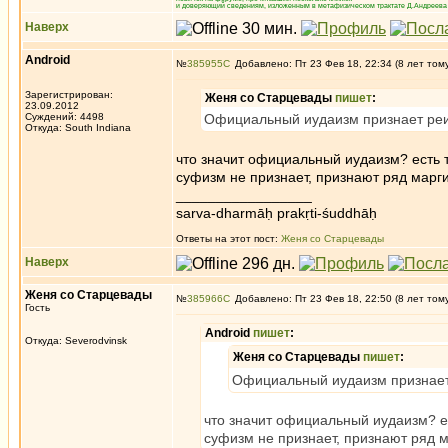
и доверяющий сведениям, изложенным в метафизическом трактате Д.Андреева 
Наверх
Android
№
385955
Добавлено: Пт 23 Фев 18, 22:34 (8 лет том
Зарегистрирован:
Женя со Старцевады
пишет
:
23.09.2012
Суждений: 4498
Официальный иудаизм признает реин
Откуда: South Indiana
что значит официальный иудаизм? есть т
суфизм не признает, признают ряд марг
_________________
sarva-dharmāḥ prakṛti-śuddhāḥ
Ответы на этот пост:
Женя со Старцевады
Наверх
Женя со Старцевады
№
385966
Добавлено: Пт 23 Фев 18, 22:50 (8 лет том
Гость
Android
пишет
:
Откуда: Severodvinsk
Женя со Старцевады
пишет
:
Официальный иудаизм признает 
что значит официальный иудаизм? ес
суфизм не признает, признают ряд 