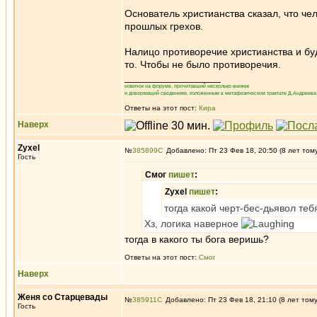
Основатель христианства сказал, что чел
прошлых грехов.
Налицо противоречие христианства и буд
то. Чтобы не было противоречия.
_________________
новичок на форуме, прочитавший несколько книжек
и доверяющий сведениям, изложенным в метафизическом трактате Д.Андреева 
Ответы на этот пост:
Кира
Наверх
Zyxel
№
385899
Добавлено: Пт 23 Фев 18, 20:50 (8 лет том
Гость
Смог
пишет
:
Zyxel
пишет
:
тогда какой черт-бес-дьявол теб
Хз, логика наверное
тогда в какого ты бога веришь?
Ответы на этот пост:
Смог
Наверх
Женя со Старцевады
№
385911
Добавлено: Пт 23 Фев 18, 21:10 (8 лет том
Гость