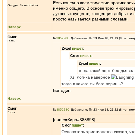
Есть конечно косметические противоречи
Откуда: Severodvinsk
именно общего. В основе трех мировых р
духовных существ, концепция добрых и з
просто называется разными словами.
Наверх
Смог
№
385920
Добавлено: Пт 23 Фев 18, 21:19 (8 лет том
Гость
Zyxel
пишет
:
Смог
пишет
:
Zyxel
пишет
:
тогда какой черт-бес-дьявол
Хз, логика наверное
тогда в какого ты бога веришь?
Бог един.
Наверх
Смог
№
385923
Добавлено: Пт 23 Фев 18, 21:22 (8 лет том
Гость
[quote=Кира#385898]
Смог
пишет
:
Основатель христианства сказал, что