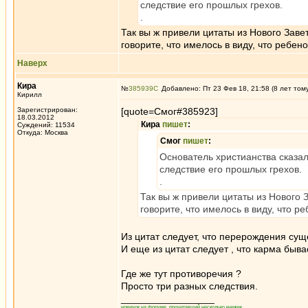
следствие его прошлых грехов.
.
Так вы ж привели цитаты из Нового Заве
говорите, что имелось в виду, что ребен
Наверх
Кира
№
385939
Добавлено: Пт 23 Фев 18, 21:58 (8 лет том
Кирилл
Зарегистрирован:
[quote=Смог#385923]
18.03.2012
Кира
пишет
:
Суждений: 11534
Откуда: Москва
Смог
пишет
:
Основатель христианства сказал,
следствие его прошлых грехов.
.
Так вы ж привели цитаты из Нового 
говорите, что имелось в виду, что р
Из цитат следует, что перерождения суще
И еще из цитат следует , что карма быв
Где же тут противоречия ?
Просто три разных следствия.
_________________
новичок на форуме, прочитавший несколько книжек