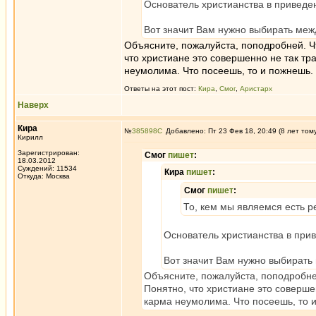
Основатель христианства в приведе
Вот значит Вам нужно выбирать меж
Объясните, пожалуйста, поподробней. Ч
что христиане это совершенно не так тр
неумолима. Что посеешь, то и пожнешь.
Ответы на этот пост:
Кира
,
Смог
,
Аристарх
Наверх
Кира
№
385898
Добавлено: Пт 23 Фев 18, 20:49 (8 лет том
Кирилл
Зарегистрирован:
Смог
пишет
:
18.03.2012
Суждений: 11534
Кира
пишет
:
Откуда: Москва
Смог
пишет
:
То, кем мы являемся есть ре
Основатель христианства в при
Вот значит Вам нужно выбирать
Объясните, пожалуйста, поподробне
Понятно, что христиане это соверше
карма неумолима. Что посеешь, то 