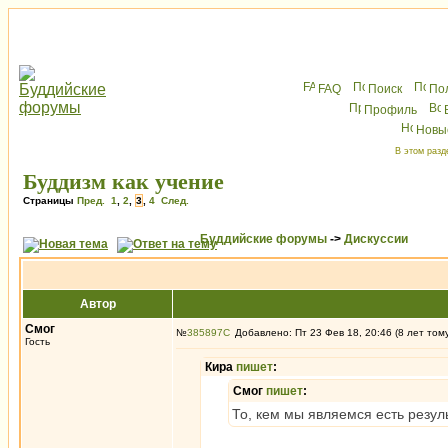
FAQ
Поиск
По
Профиль
Новы
В этом разд
Буддизм как учение
Страницы
Пред.
1
,
2
,
3
,
4
След.
Буддийские форумы
->
Дискуссии
Автор
Смог
№
385897
Добавлено: Пт 23 Фев 18, 20:46 (8 лет том
Гость
Кира
пишет
:
Смог
пишет
:
То, кем мы являемся есть резуль