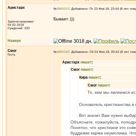
Аристарх
№
386001
Добавлено: Пт 23 Фев 18, 23:44 (8 лет том
Бывает. )))
Зарегистрирован:
05.02.2018
Суждений: 335
Наверх
Смог
№
386016
Добавлено: Сб 24 Фев 18, 00:42 (8 лет том
Гость
Аристарх
пишет
:
Смог
пишет
:
Кира
пишет
:
Смог
пишет
:
То, кем мы являемся ест
Основатель христианства в
Вот значит Вам нужно выби
Объясните, пожалуйста, поподр
Понятно, что христиане это сове
буддизме карма неумолима. Что