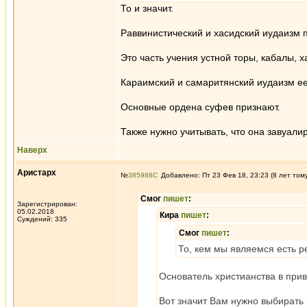
То и значит.
Раввинистический и хасидский иудаизм 
Это часть учения устной торы, кабалы, х
Караимский и самаритянский иудаизм ее
Основные ордена суфев признают.
Также нужно учитывать, что она завуали
Наверх
Аристарх
№
385988
Добавлено: Пт 23 Фев 18, 23:23 (8 лет том
Смог
пишет
:
Зарегистрирован:
05.02.2018
Кира
пишет
:
Суждений: 335
Смог
пишет
:
То, кем мы являемся есть ре
Основатель христианства в при
Вот значит Вам нужно выбирать