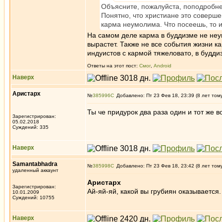
Объясните, пожалуйста, поподробне
Понятно, что христиане это соверше
карма неумолима. Что посеешь, то 
На самом деле карма в буддизме не неум
вырастет. Также не все события жизни к
индуистов с кармой тяжеловато, в буддиз
Ответы на этот пост:
Смог
,
Android
Наверх
Аристарх
№
385996
Добавлено: Пт 23 Фев 18, 23:39 (8 лет том
Ты че придурок два раза один и тот же 
Зарегистрирован:
05.02.2018
Суждений: 335
Наверх
Samantabhadra
№
385998
Добавлено: Пт 23 Фев 18, 23:42 (8 лет том
удаленный аккаунт
Аристарх
Зарегистрирован:
Ай-яй-яй, какой вы грубиян оказывается.
10.01.2009
Суждений: 10755
Наверх