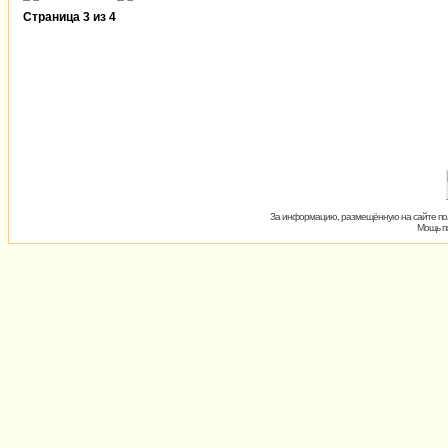
Страница
3
из
4
За информацию, размещённую на сайте пол
Мощь пх