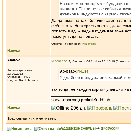
На самом деле карма в буддизме не 
вырастет. Также не все события жиз
джайнов и индуистов с кармой тяжел
Да да, именно так. Конечно семена это 
себе знать. Но в христианстве, даже са
попасть в ад. А ведь в буддизме тоже ес
помогут туда не попасть.
Ответы на этот пост:
Аристарх
Наверх
Android
№
386053
Добавлено: Сб 24 Фев 18, 10:16 (8 лет том
Зарегистрирован:
Аристарх
пишет
:
23.09.2012
Суждений: 4498
У джайнов и индуистов с кармой тяже
Откуда: South Indiana
так то да. не каждый кирпич упавший на 
_________________
sarva-dharmāḥ prakṛti-śuddhāḥ
Наверх
Тред сейчас никто не читает.
Буддийские форумы
->
Дискуссии