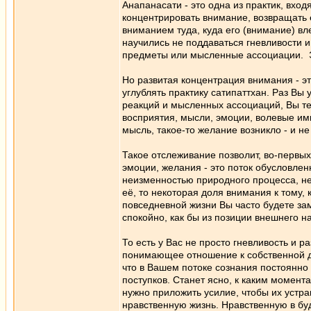
Анапанасати - это одна из практик, вхо
концентрировать внимание, возвращать 
вниманием туда, куда его (внимание) вл
научились не поддаваться гневливости 
предметы или мысленные ассоциации. Э
Но развитая концентрация внимания - эт
углублять практику сатипаттхан. Раз В
реакций и мысленных ассоциаций, Вы теп
восприятия, мысли, эмоции, волевые имп
мысль, такое-то желание возникло - и н
Такое отслеживание позволит, во-первых,
эмоции, желания - это поток обусловлен
неизменностью природного процесса, нет
её, то некоторая доля внимания к тому,
повседневной жизни Вы часто будете заме
спокойно, как бы из позиции внешнего н
То есть у Вас не просто гневливость и 
понимающее отношение к собственной ду
что в Вашем потоке сознания постоянно 
поступков. Станет ясно, к каким момента
нужно приложить усилие, чтобы их устра
нравственную жизнь. Нравственную в бу