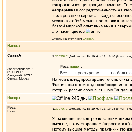
контролю и концентрации внимания.То ес
непрерывная сосредоточенность на люб
"полированию кирпича". Когда способно
можно в любой момент остановить мысли,
благой мирской опыт внимания в сверхм
сто тысяч цветов.
Ответы на этот пост:
СлаваА
Наверх
СлаваА
№
356756
Добавлено: Вс 19 Ноя 17, 10:46 (9 лет том
Росс
пишет
:
Зарегистрирован:
31.10.2017
Все ..... простирания, .... по боль
Суждений: 18720
Откуда: Москва
На мой взгляд простирания очень силь
Фактически это метод освобождения от э
который развил свою внешнюю "индивидуа
Наверх
Росс
№
356757
Добавлено: Вс 19 Ноя 17, 10:58 (9 лет том
Гость
Упражнения по контролю за вниманием б
высшее, по-ту-стороннее (парасамгате) -
Потому высшие методы практики- это дзе