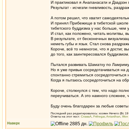
И практиковал я Анапанасати и Дзадзэн 
Результат - исчезли гневливость, раздра
А потом решил, что хватит самодеятель
И принял Прибежище в тибетской школе 
тибетского буддизма у нас больше, чем 
И стал, как положено, читать молитвы, 
В результате, от бесконечных визуализа
неметь губы и язык. Стал снова раздра
Короче, всё то немногое, что я достиг, 
до того, как заинтересовался буддизмом
Пытался развивать Шаматху по Ламриму,
Но я уже привык сосредотачиваться на ды
спонтанно стремиться сосредоточиться 
Когда я пытаюсь сосредоточиться на обр
Короче, столкнулся с тем, что надо полн
переучиваться. А это намного сложнее, 
Буду очень благодарен за любые советы
Последний раз редактировалось: хозяин Ничего (Вс 19 
Ответы на этот пост:
СлаваА
,
Frithegar
,
Antardhan
,
Won
Наверх