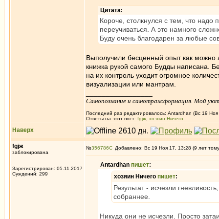
Цитата:
Короче, столкнулся с тем, что надо 
переучиваться. А это намного сложн
Буду очень благодарен за любые со
Выполучили бесценный опыт как можно люб
книжка рукой самого Будды написана. Б
на их контроль уходит огромное количест
визуализации или мантрам.
_________________
Самопознание и самотрансформация. Мой уютне
Последний раз редактировалось: Antardhan (Вс 19 Ноя 
Ответы на этот пост:
fgjж
,
хозяин Ничего
Наверх
fgjж
№
356786
Добавлено: Вс 19 Ноя 17, 13:28 (9 лет том
заблокирована
Antardhan
пишет
:
Зарегистрирован: 05.11.2017
Суждений: 299
хозяин Ничего
пишет
:
Результат - исчезли гневливость
собраннее.
Никуда они не исчезли. Просто зата