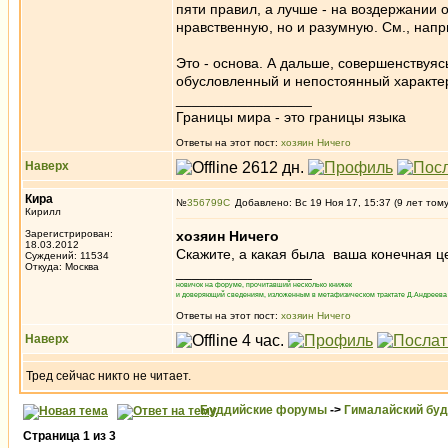
пяти правил, а лучше - на воздержании
нравственную, но и разумную. См., нап
Это - основа. А дальше, совершенствуяс
обусловленный и непостоянный характер
_________________
Границы мира - это границы языка
Ответы на этот пост:
хозяин Ничего
Наверх
Кира
№
356799
Добавлено: Вс 19 Ноя 17, 15:37 (9 лет том
Кирилл
Зарегистрирован:
хозяин Ничего
18.03.2012
Скажите, а какая была ваша конечная ц
Суждений: 11534
Откуда: Москва
_________________
новичок на форуме, прочитавший несколько книжек
и доверяющий сведениям, изложенным в метафизическом трактате Д.Андреева 
Ответы на этот пост:
хозяин Ничего
Наверх
Тред сейчас никто не читает.
Буддийские форумы
->
Гималайский бу
Страница
1
из
3