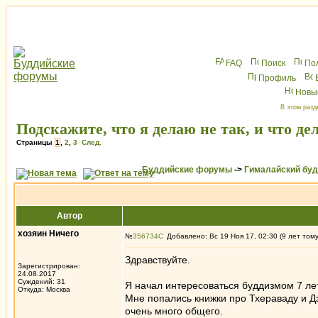
FAQ
Поиск
По
Профиль
Новы
В этом разд
Подскажите, что я делаю не так, и что де
Страницы
1
,
2
,
3
След.
Буддийские форумы
->
Гималайский бу
Автор
хозяин Ничего
№
356734
Добавлено: Вс 19 Ноя 17, 02:30 (9 лет том
Здравствуйте.
Зарегистрирован:
24.08.2017
Суждений: 31
Я начал интересоваться буддизмом 7 лет
Откуда: Москва
Мне попались книжки про Тхераваду и Дз
очень много общего.