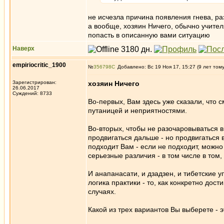
не исчезла причина появления гнева, ра
а вообще, хозяин Ничего, обычно учите
попасть в описанную вами ситуацию
Наверх
empiriocritic_1900
№
356798
Добавлено: Вс 19 Ноя 17, 15:27 (9 лет том
Зарегистрирован:
хозяин Ничего
26.06.2017
Суждений: 8733
Во-первых, Вам здесь уже сказали, что 
путаницей и неприятностями.
Во-вторых, чтобы не разочаровываться в
продвигаться дальше - но продвигаться 
подходит Вам - если не подходит, можно 
серьезные различия - в том числе в том,
И анапанасати, и дзадзен, и тибетские
логика практики - то, как конкретно дос
случаях.
Какой из трех вариантов Вы выберете - э