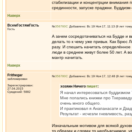
стабилизации и концентрции внимания 
срединности, запуске праджни. Буддизм-
Наверх
ВсемГостямГость
№
356760
Добавлено: Вс 19 Ноя 17, 11:13 (9 лет тому
Гость
А зачем сосредотачиваться на Будде и 
делать то к чему уже привык. Как Брюс 
разу. И спешить начитать определённое 
люди в среднем живут более 50 лет. А в
мантр начитать.
Наверх
Frithegar
№
356780
Добавлено: Вс 19 Ноя 17, 12:48 (9 лет том
заблокирован
Зарегистрирован:
хозяин Ничего
пишет
:
27.04.2015
Суждений: 5882
Я начал интересоваться буддизмом 7
Мне попались книжки про Тхераваду 
очень много общего.
И практиковал я Анапанасати и Дзад
Результат - исчезли гневливость, ра
Изначальным мотивом для всякой духов
то образах и словах то необъяснимое, ч