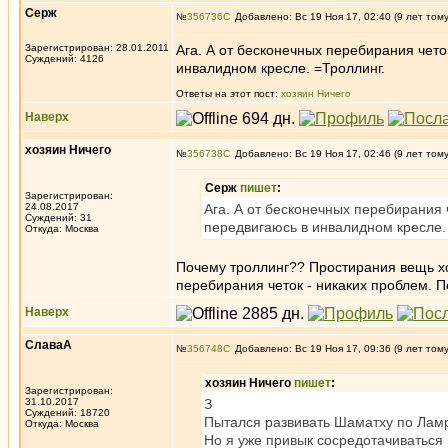
Серж
№
356736
Добавлено: Вс 19 Ноя 17, 02:40 (9 лет том
Зарегистрирован: 28.01.2011
Ага. А от бесконечных перебирания чето
Суждений: 4126
инвалидном кресле. =Троллинг.
Ответы на этот пост:
хозяин Ничего
Наверх
хозяин Ничего
№
356738
Добавлено: Вс 19 Ноя 17, 02:46 (9 лет том
Серж
пишет
:
Зарегистрирован:
24.08.2017
Ага. А от бесконечных перебирания 
Суждений: 31
передвигаюсь в инвалидном кресле.
Откуда: Москва
Почему троллинг?? Простирания вещь хо
перебирания четок - никаких проблем. П
Наверх
СлаваА
№
356748
Добавлено: Вс 19 Ноя 17, 09:36 (9 лет том
хозяин Ничего
пишет
:
Зарегистрирован:
31.10.2017
З
Суждений: 18720
Пытался развивать Шаматху по Ламр
Откуда: Москва
Но я уже привык сосредотачиваться н