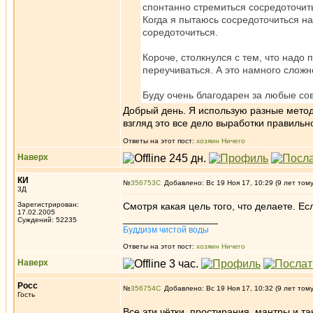
спонтанно стремиться сосредоточит
Когда я пытаюсь сосредоточиться на
соредоточиться.
Короче, столкнулся с тем, что надо 
переучиваться. А это намного сложн
Буду очень благодарен за любые со
Добрый день. Я использую разные метод
взгляд это все дело выработки правильн
Ответы на этот пост:
хозяин Ничего
Наверх
КИ
№
356753
Добавлено: Вс 19 Ноя 17, 10:29 (9 лет том
3Д
Зарегистрирован:
Смотря какая цель того, что делаете. Ес
17.02.2005
_________________
Суждений: 52235
Буддизм чистой воды
Ответы на этот пост:
хозяин Ничего
Наверх
Росс
№
356754
Добавлено: Вс 19 Ноя 17, 10:32 (9 лет том
Гость
Все эти чётки, простирания, мантры и т