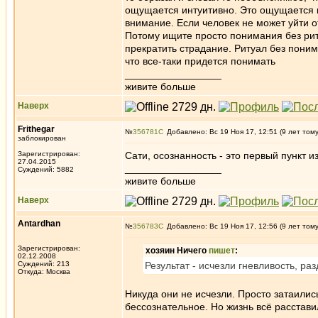
ощущается интуитивно. Это ощущается 
внимание. Если человек не может уйти от
Потому ищите просто понимания без рит
прекратить страдание. Ритуал без поним
что все-таки придется понимать
_________________
живите больше
Наверх
Frithegar
№
356781
Добавлено: Вс 19 Ноя 17, 12:51 (9 лет том
заблокирован
Зарегистрирован:
Сати, осознанность - это первый пункт 
27.04.2015
_________________
Суждений: 5882
живите больше
Наверх
Antardhan
№
356783
Добавлено: Вс 19 Ноя 17, 12:56 (9 лет том
Зарегистрирован:
хозяин Ничего
пишет
:
02.12.2008
Суждений: 213
Результат - исчезли гневливость, ра
Откуда: Москва
Никуда они не исчезли. Просто затаилис
бессознательное. Но жизнь всё расстави