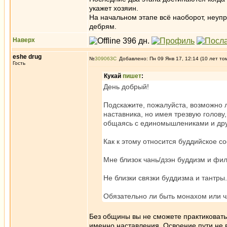
укажет хозяин.
На начальном этапе всё наоборот, неупр
дебрям.
Наверх
eshe drug
№
309063
Добавлено: Пн 09 Янв 17, 12:14 (10 лет то
Гость
Кукай
пишет
:
День добрый!
Подскажите, пожалуйста, возможно 
наставника, но имея трезвую голову
общаясь с единомышлениками и др
Как к этому относится буддийское с
Мне близок чань/дзэн буддизм и фи
Не близки связки буддизма и тантры.
Обязательно ли быть монахом или ч
Без общины вы не сможете практиковать 
именно наставления. Освоение пути не в