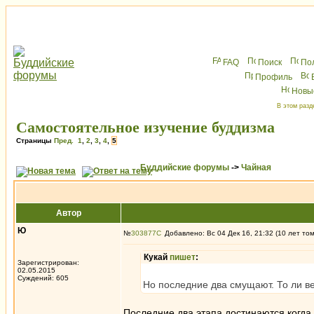
FAQ
Поиск
По
Профиль
Новы
В этом разд
Самостоятельное изучение буддизма
Страницы
Пред.
1
,
2
,
3
,
4
,
5
Буддийские форумы
->
Чайная
Автор
Ю
№
303877
Добавлено: Вс 04 Дек 16, 21:32 (10 лет то
Кукай
пишет
:
Зарегистрирован:
02.05.2015
Суждений: 605
Но последние два смущают. То ли ве
Последние два этапа достинаются когда 