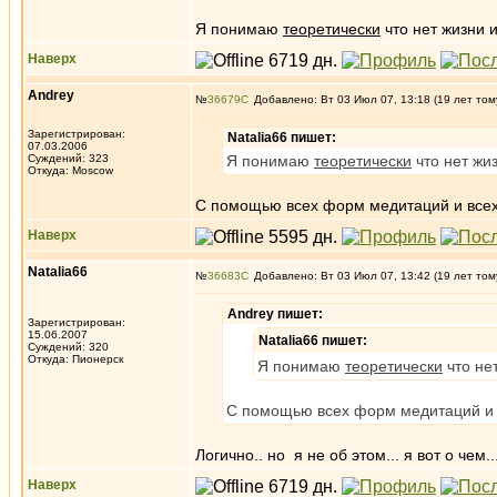
Я понимаю
теоретически
что нет жизни 
Наверх
Andrey
№
36679
Добавлено: Вт 03 Июл 07, 13:18 (19 лет том
Зарегистрирован:
Natalia66 пишет:
07.03.2006
Суждений: 323
Я понимаю
теоретически
что нет жи
Откуда: Moscow
С помощью всех форм медитаций и всех
Наверх
Natalia66
№
36683
Добавлено: Вт 03 Июл 07, 13:42 (19 лет том
Andrey пишет:
Зарегистрирован:
15.06.2007
Natalia66 пишет:
Суждений: 320
Откуда: Пионерск
Я понимаю
теоретически
что не
С помощью всех форм медитаций и 
Логично.. но я не об этом... я вот о че
Наверх