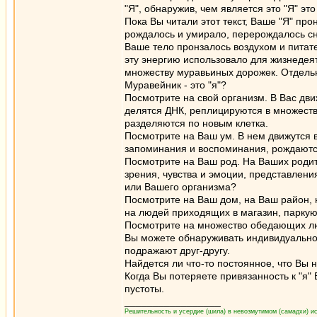
"Я", обнаружив, чем является это "Я" эт
Пока Вы читали этот текст, Ваше "Я" п
рождалось и умирало, перерождалось сн
Ваше тело пронзалось воздухом и питат
эту энергию использовало для жизнедея
множеству муравьиных дорожек. Отдельн
Муравейник - это "я"?
Посмотрите на свой организм. В Вас дви
делятся ДНК, реплицируются в множеств
разделяются по новым клетка.
Посмотрите на Ваш ум. В нем движутся 
запоминания и воспоминания, рождаются
Посмотрите на Ваш род. На Ваших родит
зрения, чувства и эмоции, представлени
или Вашего организма?
Посмотрите на Ваш дом, на Ваш район, 
на людей приходящих в магазин, паркую
Посмотрите на множество обедающих л
Вы можете обнаруживать индивидуальнос
подражают друг-другу.
Найдется ли что-то постоянное, что Вы н
Когда Вы потеряете привязанность к "я" 
пустоты.
_________________
Решительность и усердие (шила) в невозмутимом (самадхи) ис