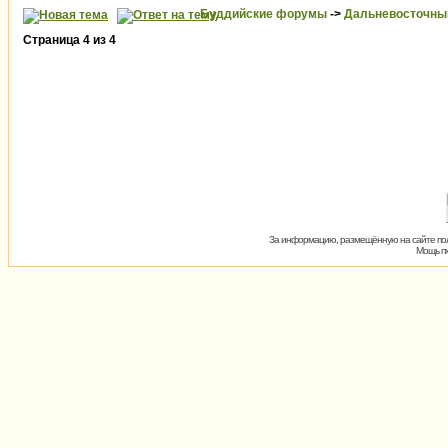
Буддийские форумы
->
Дальневосточны
Страница
4
из
4
За информацию, размещённую на сайте пол
Мощь пх