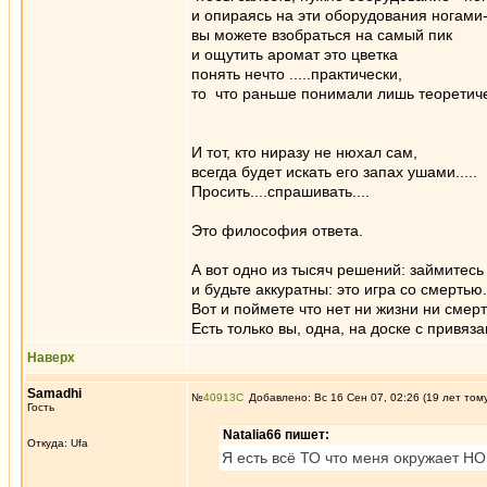
и опираясь на эти оборудования ногами-
вы можете взобраться на самый пик
и ощутить аромат это цветка
понять нечто .....практически,
то что раньше понимали лишь теоретиче
И тот, кто ниразу не нюхал сам,
всегда будет искать его запах ушами.....
Просить....спрашивать....
Это философия ответа.
А вот одно из тысяч решений: займитесь 
и будьте аккуратны: это игра со смертью..
Вот и поймете что нет ни жизни ни смерти
Есть только вы, одна, на доске с привяза
Наверх
Samadhi
№
40913
Добавлено: Вс 16 Сен 07, 02:26 (19 лет том
Гость
Natalia66 пишет:
Откуда: Ufa
Я есть всё ТО что меня окружает НО