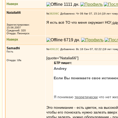
Наверх
Natalia66
№
38209
Добавлено: Чт 09 Авг 07, 15:14 (19 лет тому
Я есть всё ТО что меня окружает НО!
од
Зарегистрирован:
15.06.2007
Суждений: 320
Откуда: Пионерск
Наверх
Samadhi
№
40912
Добавлено: Вс 16 Сен 07, 02:22 (19 лет том
Гость
[quote="Natalia66"]
Откуда: Ufa
БТР пишет:
Andrey
Если Вы понимаете свое истинное
Я понимаю
теоретически
что нет жи
Это понимание - есть цветок, на высокой
чтобы его понюхать нужно залезть вверх
чтобы залезть, нужно оборудование - по