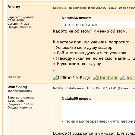
Andrey
№
36811
Добавлено: Чт 05 Июл 07, 14:18 (19 лет том
Зарегистрирован:
Natalia66 пишет:
07.03.2006
Суждений: 323
...но я не об этом...
Откуда: Moscow
Как это не об этом? Именно об этом.
К мастеру пришел ученик и попросил:
- Успокойте мою душу мастер!
+ Дай мне твою душу и я ее успокою.
- Я всюду искал ее, но не смог найти... 
+ Я успокоил твою душу.
...
Наверх
Won Soeng
№
36875
Добавлено: Пт 06 Июл 07, 21:41 (19 лет том
заблокирован(а)
Зарегистрирован:
Natalia66 пишет:
14.07.2006
Суждений: 14466
Откуда: Королев
Я понимаю
теоретически
что нет жи
Всякое Я рождается и умирает. Для всяк