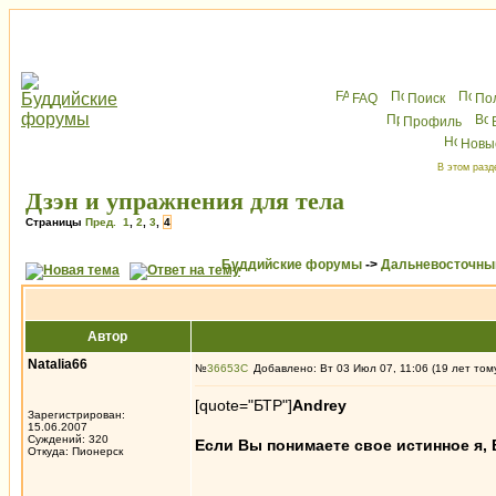
FAQ
Поиск
По
Профиль
Новы
В этом разд
Дзэн и упражнения для тела
Страницы
Пред.
1
,
2
,
3
,
4
Буддийские форумы
->
Дальневосточны
Автор
Natalia66
№
36653
Добавлено: Вт 03 Июл 07, 11:06 (19 лет том
[quote="БТР"]
Andrey
Зарегистрирован:
15.06.2007
Суждений: 320
Если Вы понимаете свое истинное я, 
Откуда: Пионерск