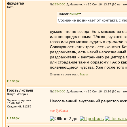
фридегар
№
295456
Добавлено: Чт 15 Сен 16, 13:27 (10 лет то
Гость
Trader
пишет
:
Сознание возникает от контакта 
думаю, что не всегда. Есть множество 
или неопределенным. ТАк вот, чувство во
причине
глаза или уха можно судить о
в
Совокупность этих трех - есть контакт.
раздражитель, есть некий неосознанный вн
раздражителя и внутреннего рецептора 
или страдание таким образом? ТАк о как
появляющиеся чувства. Уже после того ко
Ответы на этот пост:
Trader
Наверх
Горсть листьев
№
295460
Добавлено: Чт 15 Сен 16, 13:36 (10 лет то
Фикус, Историк
Зарегистрирован:
Неосознанный внутренний рецептор нужно
10.09.2010
_________________
Суждений: 31235
нео-буддист
Наверх