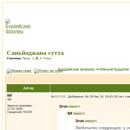
Саньйоджана сутта
Страницы
Пред.
1
,
2
,
3
След.
Буддийские форумы
->
Южный буддизм
Автор
КИ
№
293259
Добавлено: Вс 28 Авг 16, 16:43 (10 лет том
3Д
Зарегистрирован:
Dron
пишет
:
17.02.2005
Суждений: 52225
КИ
пишет
:
Dron
пишет
:
Любопытно следующее: у сев