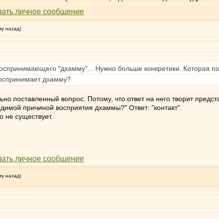
му назад)
 воспринимающего "дхамму"... Нужно больше конкретики. Которая пол
воспринимает дхамму?
ьно поставленный вопрос. Потому, что ответ на него творит предста
димой причиной восприятия дхаммы?" Ответ: "контакт".
о не существует.
му назад)