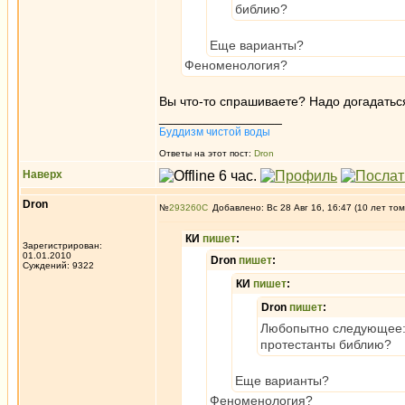
библию?
Еще варианты?
Феноменология?
Вы что-то спрашиваете? Надо догадатьс
_________________
Буддизм чистой воды
Ответы на этот пост:
Dron
Наверх
Dron
№
293260
Добавлено: Вс 28 Авг 16, 16:47 (10 лет том
КИ
пишет
:
Зарегистрирован:
01.01.2010
Dron
пишет
:
Суждений: 9322
КИ
пишет
:
Dron
пишет
:
Любопытно следующее: у
протестанты библию?
Еще варианты?
Феноменология?