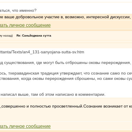
аться, что именно?
е ваше добровольное участие в, возможно, интересной дискуссии,
му назад)
Re: Саньйоджана сутта
uttanta/Texts/an4_131-sanyojana-sutta-sv.htm
ид существования, где могут быть отброшены оковы перерождения,
сь, тхеравадинская традиция утверждает, что сознание само по себ
ествования, когда оковы перерождения сброшены, но сами оковы с
 написал выше, там об этом написано в комментарии.
та,совершенно и полностью просветленный.Сознание возникает от