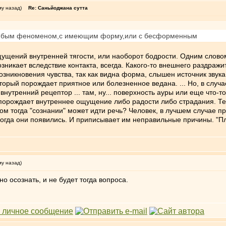
му назад)
Re: Саньйоджана сутта
с любым феноменом,с имеющим форму,или с бесформенным
ощущений внутренней тягости, или наоборот бодрости. Одним слово
зникает вследствие контакта, всегда. Какого-то внешнего раздражи
озникновения чувства, так как видна форма, слышен источник звука
 Который порождает приятное или болезненное ведана. ... Но, в сл
утренний рецептор ... там, ну... поверхность ауры или еще что-то в
порождает внутреннее ощущение либо радости либо страдания. Те
ом тогда "сознании" может идти речь? Человек, в лучшем случае пр
гда они появились. И приписывает им неправильные причины. "Плохо
му назад)
 осознать, и не будет тогда вопроса.