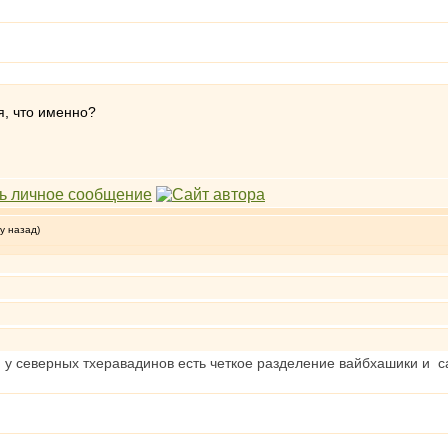
я, что именно?
у назад)
 северных тхеравадинов есть четкое разделение вайбхашики и сау