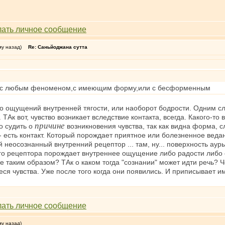
му назад)
Re: Саньйоджана сутта
та с любым феноменом,с имеющим форму,или с бесформенным
во ощущений внутренней тягости, или наоборот бодрости. Одним с
Ак вот, чувство возникает вследствие контакта, всегда. Какого-т
причине
но судить о
возникновения чувства, так как видна форма, с
- есть контакт. Который порождает приятное или болезненное ведан
неосознанный внутренний рецептор ... там, ну... поверхность ауры 
его рецептора порождает внутреннее ощущение либо радости либо с
таким образом? ТАк о каком тогда "сознании" может идти речь? Че
ся чувства. Уже после того когда они появились. И приписывает 
му назад)