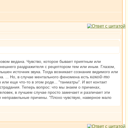
ловом ведана. Чувство, которое бывает приятным или
о внешнего раздражителя с рецептором тем или иным. Глазом,
лышен источник звука. Тогда возникает сознание видимого или
какой-то
а. ... Но, в случае ментального феномена есть
или еще что-то в этом роде... "танматры". И вот контакт
традания. Теперь вопрос: что мы знаем о причинах,
ловек, в лучшем случае просто замечает и различает эти
им неправильные причины. "Плохо чувствую, наверное мало