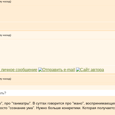
му назад)
му назад)
му назад)
ать?
", про "танматры". В суттах говорится про "мано", воспринимающе
росто "сознание ума". Нужно больше конкретики. Которая получаетс