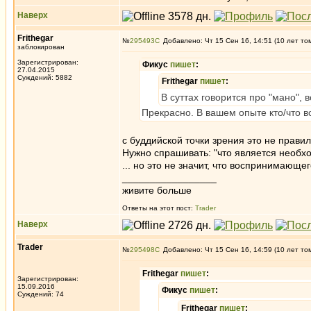
Наверх
Frithegar
№
295493
Добавлено: Чт 15 Сен 16, 14:51 (10 лет то
заблокирован
Зарегистрирован:
Фикус
пишет
:
27.04.2015
Суждений: 5882
Frithegar
пишет
:
В суттах говорится про "мано",
Прекрасно. В вашем опыте кто/что 
с буддийской точки зрения это не правил
Нужно спрашивать: "что является необхо
... но это не значит, что воспринимающег
_________________
живите больше
Ответы на этот пост:
Trader
Наверх
Trader
№
295498
Добавлено: Чт 15 Сен 16, 14:59 (10 лет то
Frithegar
пишет
:
Зарегистрирован:
15.09.2016
Фикус
пишет
:
Суждений: 74
Frithegar
пишет
: