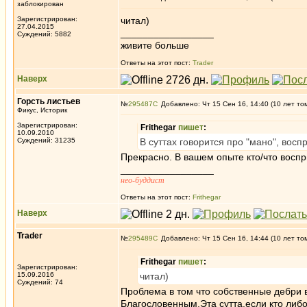
заблокирован
Зарегистрирован:
читал)
27.04.2015
_________________
Суждений: 5882
живите больше
Ответы на этот пост:
Trader
Наверх
Горсть листьев
№
295487
Добавлено: Чт 15 Сен 16, 14:40 (10 лет то
Фикус, Историк
Зарегистрирован:
Frithegar
пишет
:
10.09.2010
Суждений: 31235
В суттах говорится про "мано", вос
Прекрасно. В вашем опыте кто/что восп
_________________
нео-буддист
Ответы на этот пост:
Frithegar
Наверх
Trader
№
295489
Добавлено: Чт 15 Сен 16, 14:44 (10 лет то
Frithegar
пишет
:
Зарегистрирован:
15.09.2016
читал)
Суждений: 74
Проблема в том что собственные дебри в
Благословенным.Эта сутта,если кто либо