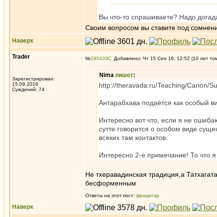
Вы что-то спрашиваете? Надо догад
Своим вопросом вы ставите под сомнени
Наверх
Trader
№
295433
Добавлено: Чт 15 Сен 16, 12:52 (10 лет то
Nima
пишет
:
Зарегистрирован:
15.09.2016
http://theravada.ru/Teaching/Canon/S
Суждений: 74
Антарабхава подаётся как особый в
Интересно вот что, если я не ошибаю
сутте говорится о особом виде сущ
всяких там контактов.
Интересно 2-е примечание! То что я
Не тхеравадинская традиция,а Татхага
бесформенным
Ответы на этот пост:
фридегар
Наверх