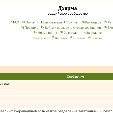
Дхарма
Буддийское сообщество
FAQ
Поиск
Пользователи
Группы
Календарь
Peг
Профиль
Войти и проверить личные сообщения
Вхo
Новые посты
За сегодня
За неделю
В этом разделе:
За сегодня
За неделю
За месяц
Сообщение
у назад)
ерных тхеравадинов есть четкое разделение вайбхашики и саутран