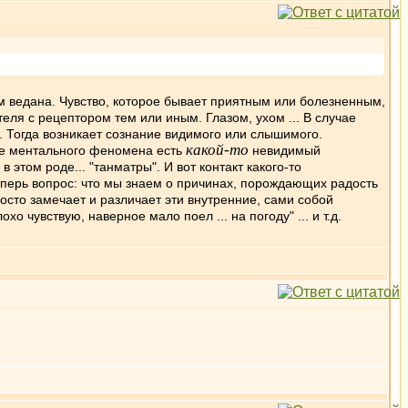
м ведана. Чувство, которое бывает приятным или болезненным,
теля с рецептором тем или иным. Глазом, ухом ... В случае
. Тогда возникает сознание видимого или слышимого.
какой-то
учае ментального феномена есть
невидимый
 этом роде... "танматры". И вот контакт какого-то
перь вопрос: что мы знаем о причинах, порождающих радость
осто замечает и различает эти внутренние, сами собой
 чувствую, наверное мало поел ... на погоду" ... и т.д.