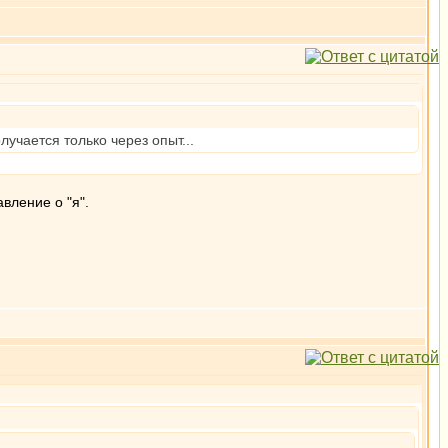
учается только через опыт...
вление о "я".