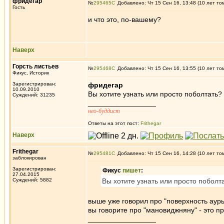
фридегар
№
295465
Добавлено: Чт 15 Сен 16, 13:48 (10 лет то
Гость
и что это, по-вашему?
Наверх
Горсть листьев
№
295468
Добавлено: Чт 15 Сен 16, 13:55 (10 лет то
Фикус, Историк
Зарегистрирован:
фридегар
10.09.2010
Вы хотите узнать или просто поболтать?
Суждений: 31235
_________________
нео-буддист
Ответы на этот пост:
Frithegar
Наверх
Frithegar
№
295481
Добавлено: Чт 15 Сен 16, 14:28 (10 лет то
заблокирован
Зарегистрирован:
Фикус
пишет
:
27.04.2015
Суждений: 5882
Вы хотите узнать или просто поболт
выше уже говорил про "поверхность ауры
вы говорите про "мановиджняну" - это п
_________________