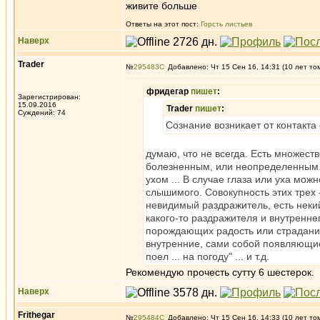
живите больше
Ответы на этот пост:
Горсть листьев
Наверх
Trader
№
295483
Добавлено: Чт 15 Сен 16, 14:31 (10 лет то
фридегар
пишет
:
Зарегистрирован:
15.09.2016
Trader
пишет
:
Суждений: 74
Сознание возникает от контак
думаю, что не всегда. Есть множест
болезненным, или неопределенным. Т
ухом ... В случае глаза или уха мож
слышимого. Совокупность этих трех 
невидимый раздражитель, есть некий 
какого-то раздражителя и внутренн
порождающих радость или страдание 
внутренние, сами собой появляющие
поел ... на погоду" ... и т.д.
Рекомендую прочесть сутту 6 шестерок.
Наверх
Frithegar
№
295484
Добавлено: Чт 15 Сен 16, 14:33 (10 лет то