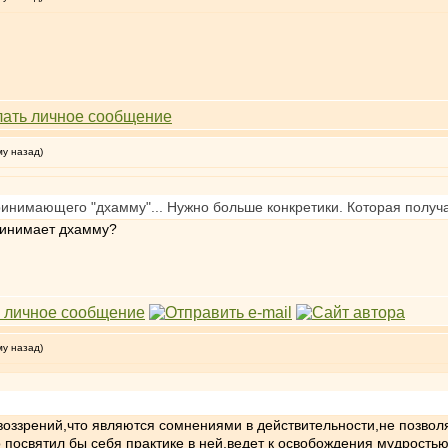
му назад)
принимающего "дхамму"... Нужно больше конкретики. Которая получае
ринимает дхамму?
му назад)
оззрений,что являются сомнениями в действительности,не позволя
 посвятил бы себя практике в ней,ведет к освобождения мудростью