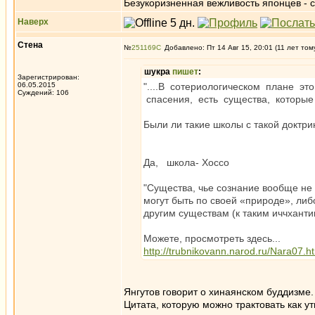
Безукоризненная вежливость японцев - с
Наверх
Стена
№
251169
Добавлено: Пт 14 Авг 15, 20:01 (11 лет том
шукра
пишет
:
Зарегистрирован:
06.05.2015
"....В сотериологическом плане э
Суждений: 106
спасения, есть существа, которые
Были ли такие школы с такой доктр
Да, школа- Хоссо
"Существа, чье сознание вообще н
могут быть по своей «природе», либ
другим существам (к таким иччханти
Можете, просмотреть здесь...
http://trubnikovann.narod.ru/Nara07.h
Янгутов говорит о хинаянском буддизме.
Цитата, которую можно трактовать как 