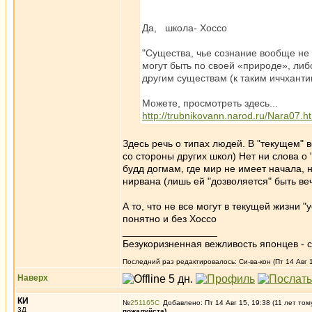
Да, школа- Хоссо
"Существа, чье сознание вообще н
могут быть по своей «природе», либ
другим существам (к таким иччханти
Можете, просмотреть здесь...
http://trubnikovann.narod.ru/Nara07.h
Здесь речь о типах людей. В "текущем" 
со стороны других школ) Нет ни слова о
будд догмам, где мир не имеет начала, 
нирвана (лишь ей "дозволяется" быть в
А то, что не все могут в текущей жизни 
понятно и без Хоссо
_________________
Безукоризненная вежливость японцев - с
Последний раз редактировалось: Си-ва-кон (Пт 14 Авг 1
Наверх
КИ
№
251165
Добавлено: Пт 14 Авг 15, 19:38 (11 лет том
3Д
пожалуйста)