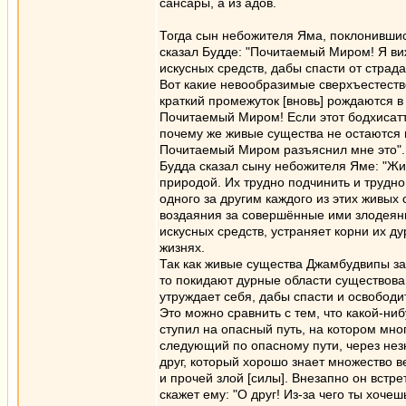
сансары, а из адов.
Тогда сын небожителя Яма, поклонившис
сказал Будде: "Почитаемый Миром! Я ви
искусных средств, дабы спасти от страд
Вот какие невообразимые сверхъестеств
краткий промежуток [вновь] рождаются в
Почитаемый Миром! Если этот бодхисат
почему же живые существа не остаются 
Почитаемый Миром разъяснил мне это".
Будда сказал сыну небожителя Яме: "Ж
природой. Их трудно подчинить и трудно 
одного за другим каждого из этих живых
воздаяния за совершённые ими злодеяни
искусных средств, устраняет корни их д
жизнях.
Так как живые существа Джамбудвипы за
то покидают дурные области существовани
утруждает себя, дабы спасти и освободи
Это можно сравнить с тем, что какой-ни
ступил на опасный путь, на котором мног
следующий по опасному пути, через нез
друг, который хорошо знает множество в
и прочей злой [силы]. Внезапно он встре
скажет ему: "О друг! Из-за чего ты хочеш