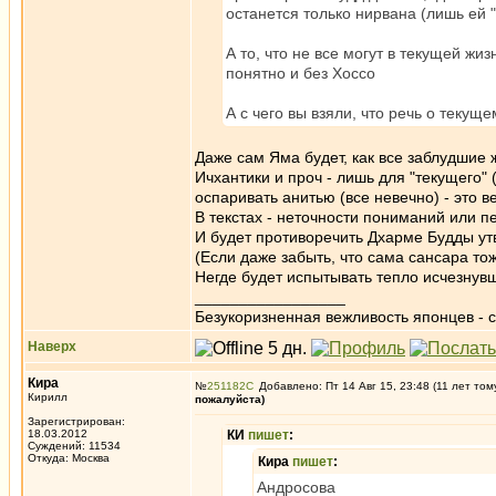
останется только нирвана (лишь ей 
А то, что не все могут в текущей жи
понятно и без Хоссо
А с чего вы взяли, что речь о текущ
Даже сам Яма будет, как все заблудшие 
Ичхантики и проч - лишь для "текущего"
оспаривать анитью (все невечно) - это 
В текстах - неточности пониманий или п
И будет противоречить Дхарме Будды утв
(Если даже забыть, что сама сансара тоже
Негде будет испытывать тепло исчезнувши
_________________
Безукоризненная вежливость японцев - с
Наверх
Кира
№
251182
Добавлено: Пт 14 Авг 15, 23:48 (11 лет том
Кирилл
пожалуйста)
Зарегистрирован:
18.03.2012
КИ
пишет
:
Суждений: 11534
Откуда: Москва
Кира
пишет
:
Андросова