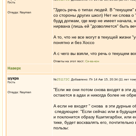
Гость
"Здесь речь о типах людей. В "текущем"
Откуда: Nayman
со стороны других школ) Нет ни слова о
будд догмам, где мир не имеет начала, 
нирвана (лишь ей "дозволяется" быть в
А то, что не все могут в текущей жизни 
понятно и без Хоссо
А с чего вы взяли, что речь о текущем в
Ответы на этот пост:
Си-ва-кон
Наверх
шукра
№
251172
Добавлено: Пт 14 Авг 15, 20:34 (11 лет том
Гость
"Если же они потом снова входят в эти 
Откуда: Nayman
остаются в адах и никогда более не обр
А если не входят " снова в эти дурные
следующее: "Если сейчас или в будущем
и поклонится образу Кшитигарбхи, или е
тике, будет восхвалять его, почтительно 
пользы: