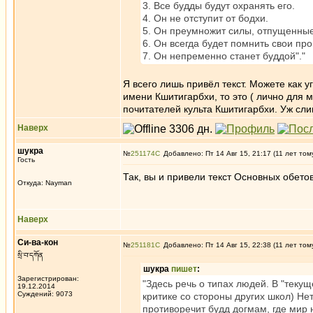
3. Все будды будут охранять его.
4. Он не отступит от бодхи.
5. Он преумножит силы, отпущенные
6. Он всегда будет помнить свои про
7. Он непременно станет буддой"."
Я всего лишь привёл текст. Можете как 
имени Кшитигарбхи, то это ( лично для
почитателей культа Кшитигарбхи. Уж сл
Наверх
шукра
№
251174
Добавлено: Пт 14 Авг 15, 21:17 (11 лет том
Гость
Так, вы и привели текст Основных обето
Откуда: Nayman
Наверх
Си-ва-кон
№
251181
Добавлено: Пт 14 Авг 15, 22:38 (11 лет том
སྲི་བ་དཀོན
шукра
пишет
:
Зарегистрирован:
"Здесь речь о типах людей. В "теку
19.12.2014
Суждений: 9073
критике со стороны других школ) Не
противоречит будд догмам, где мир 