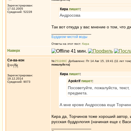
Зарегистрирован:
17.02.2005
Кира
пишет
:
Суждений: 52228
Андросова
Так вот откуда у вас мнение о том, что д
_________________
Буддизм чистой воды
Ответы на этот пост:
Кира
Наверх
Си-ва-кон
№
251166
Добавлено: Пт 14 Авг 15, 19:41 (11 лет том
пожалуйста)
སྲི་བ་དཀོན
Кира
пишет
:
Зарегистрирован:
19.12.2014
Apokrif
пишет
:
Суждений: 9073
Посоветуйте, пожалуйста, текс
предмета.
А мне кроме Андросова еще Торчино
Кира да, Торчинов тоже хороший автор, 
русская буддология (начиная еще с Вас
_________________