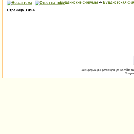
Буддийские форумы
->
Буддистская фи
Страница
3
из
4
За информацию, размещённую на сайте пол
Мощь пх