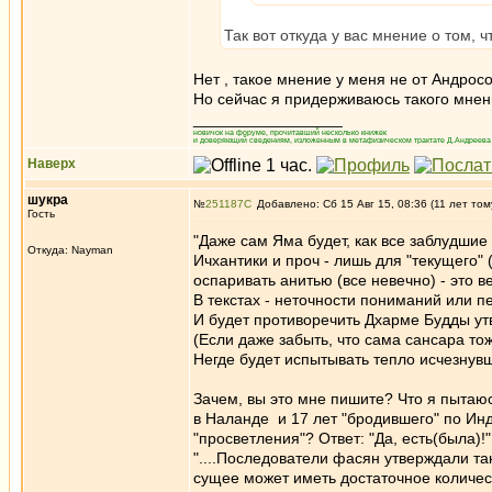
Так вот откуда у вас мнение о том, 
Нет , такое мнение у меня не от Андрос
Но сейчас я придерживаюсь такого мнен
_________________
новичок на форуме, прочитавший несколько книжек
и доверяющий сведениям, изложенным в метафизическом трактате Д.Андреева 
Наверх
шукра
№
251187
Добавлено: Сб 15 Авг 15, 08:36 (11 лет том
Гость
"Даже сам Яма будет, как все заблудшие 
Откуда: Nayman
Ичхантики и проч - лишь для "текущего"
оспаривать анитью (все невечно) - это 
В текстах - неточности пониманий или п
И будет противоречить Дхарме Будды утв
(Если даже забыть, что сама сансара тоже
Негде будет испытывать тепло исчезнувши
Зачем, вы это мне пишите? Что я пытаюс
в Наланде и 17 лет "бродившего" по Инди
"просветления"? Ответ: "Да, есть(была)!
"....Последователи фасян утверждали так
сущее может иметь достаточное количес