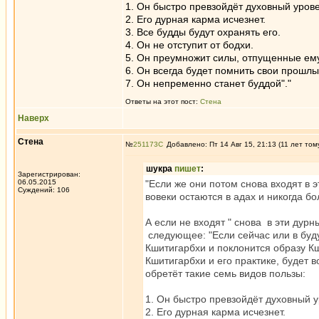
1. Он быстро превзойдёт духовный уро­в
2. Его дурная карма исчезнет.
3. Все будды будут охранять его.
4. Он не отступит от бодхи.
5. Он преумножит силы, отпущенные ему
6. Он всегда будет помнить свои про­шлы
7. Он непременно станет буддой"."
Ответы на этот пост:
Стена
Наверх
Стена
№
251173
Добавлено: Пт 14 Авг 15, 21:13 (11 лет том
шукра
пишет
:
Зарегистрирован:
06.05.2015
"Если же они потом снова входят в 
Суждений: 106
вовеки остаются в адах и никогда б
А если не входят " снова в эти ду
следующее: "Если сейчас или в буд
Кшитигарбхи и поклонится образу Кш
Кшитигарбхи и его прак­тике, будет в
обретёт такие семь видов пользы:
1. Он быстро превзойдёт духовный у
2. Его дурная карма исчезнет.