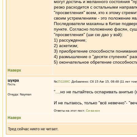
могут достичь и желанного состояния "п
резко расходится с остальными направл
"просветления" всем, кто к этому стрем
своим устремлениям - это положение я
Последователи махаяны в Китае подверг
пункте. Согласно положению фасян, сущ
"просветления" (ши сю дао у вэй):
1) рассуждение;
2) аскетизм;
3) приобретение способности понимания
4) размышление о "десяти ступенях" раз
5) окончательное обретение способност
Наверх
шукра
№
251188
Добавлено: Сб 15 Авг 15, 08:48 (11 лет том
Гость
"....но не пытайтесь оспаривать анитью 
Откуда: Nayman
И не пытаюсь, только "всё невечно"- "ве
Ответы на этот пост:
Си-ва-кон
Наверх
Тред сейчас никто не читает.