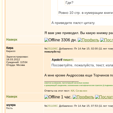
Где?
Ровно 10 стр. в нумерации книги
А приведите пжлст цитату.
Я вам уже приводил. Вы какую книжку р
Наверх
Кира
№
251106
Добавлено: Пт 14 Авг 15, 02:00 (11 лет том
Кирилл
пожалуйста)
Зарегистрирован:
18.03.2012
Apokrif
пишет
:
Суждений: 11534
Посоветуйте, пожалуйста, текст, и
Откуда: Москва
А мне кроме Андросова еще Торчинов по
_________________
новичок на форуме, прочитавший несколько книжек
и доверяющий сведениям, изложенным в метафизическом трактате Д.Андреева 
Ответы на этот пост:
КИ
,
Си-ва-кон
Наверх
шукра
№
251108
Добавлено: Пт 14 Авг 15, 07:53 (11 лет том
Гость