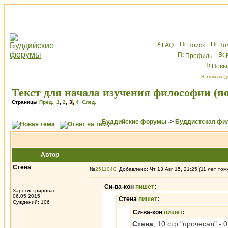
FAQ
Поиск
По
Профиль
Новы
В этом разд
Текст для начала изучения философии (по
Страницы
Пред.
1
,
2
,
3
,
4
След.
Буддийские форумы
->
Буддистская фи
Автор
Стена
№
251104
Добавлено: Чт 13 Авг 15, 21:25 (11 лет том
Си-ва-кон
пишет
:
Зарегистрирован:
06.05.2015
Стена
пишет
:
Суждений: 106
Си-ва-кон
пишет
:
Стена
, 10 стр "прочесал" - 0