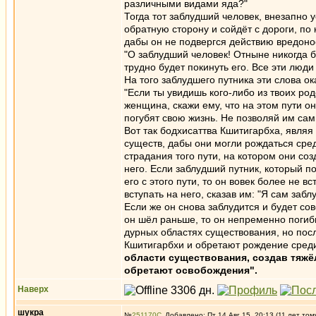
различными видами яда?"
Тогда тот заблудший человек, внезапно 
обратную сторону и сойдёт с дороги, по к
дабы он не подвергся действию вредонос
"О заблудший человек! Отныне никогда бо
трудно будет покинуть его. Все эти люди
На того заблудшего путника эти слова ок
"Если ты увидишь кого-либо из твоих ро
женщина, скажи ему, что на этом пути 
погубят свою жизнь. Не позволяй им сам
Вот так бодхисаттва Кшитигарбха, являя
существ, дабы они могли рождаться сред
страдания того пути, на котором они соз
него. Если заблудший путник, который по
его с этого пути, то он вовек более не в
вступать на него, сказав им: "Я сам заб
Если же он снова заблудится и будет со
он шёл раньше, то он непременно погибн
дурных областях существования, но пос
Кшитигарбхи и обретают рождение сред
области существования, создав тяжёл
обретают освобождения".
Наверх
шукра
№
251170
Добавлено: Пт 14 Авг 15, 20:13 (11 лет том