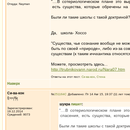
"....В сотериологическом плане это в
Откуда: Nayman
есть существа, которые обречены на 
Были ли такие школы с такой доктриной
Да, школа- Хоссо
"Существа, чье сознание вообще не мо
быть по своей «природе», либо из-за с
существам (к таким иччхантика относятс
Можете, просмотреть здесь...
http://trubnikovann.narod.ru/Nara07.htm
Ответы на этот пост:
Си-ва-кон
,
Стена
Наверх
Си-ва-кон
№
251164
Добавлено: Пт 14 Авг 15, 19:37 (11 лет том
སྲི་བ་དཀོན
шукра
пишет
:
Зарегистрирован:
"....В сотериологическом плане э
19.12.2014
Суждений: 9073
спасения, есть существа, которые
Были ли такие школы с такой доктр