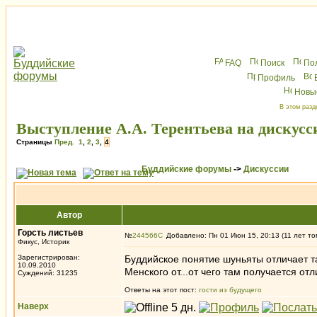
FAQ
Поиск
По
Профиль
Новы
В этом разд
Выступление А.А. Терентьева на дискусси
Страницы
Пред.
1
,
2
,
3
,
4
Буддийские форумы
->
Дискуссии
Автор
Горсть листьев
№
244566
Добавлено: Пн 01 Июн 15, 20:13 (11 лет то
Фикус, Историк
Зарегистрирован:
Буддийское понятие шуньяты отличает т
10.09.2010
Менского от...от чего там получается от
Суждений: 31235
Ответы на этот пост:
гости из будущего
Наверх