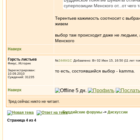
Буддийское понятие шуньяты отличае
суперпозиции Менского от...от чего 
Терентьев кажимость соотносит с выбра
живем
выбор там происходит даже не людьми, а 
Менского
Наверх
Горсть листьев
№
244641
Добавлено: Вт 02 Июн 15, 16:50 (11 лет то
Фикус, Историк
Зарегистрирован:
то есть, состоявшийся выбор - kamma.
10.09.2010
Суждений: 31235
Наверх
Тред сейчас никто не читает.
Буддийские форумы
->
Дискуссии
Страница
4
из
4