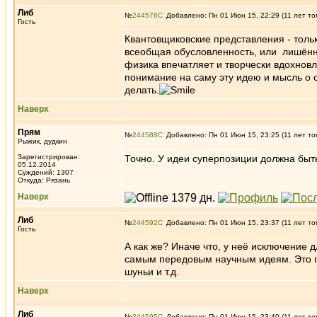
Либ
№
244576
Добавлено: Пн 01 Июн 15, 22:29 (11 лет то
Гость
Квантовщиковские представления - тольк
всеобщая обусловленность, или лишённо
физика впечатляет и творчески вдохнов
понимание на саму эту идею и мысль о 
делать.
Наверх
Прям
№
244588
Добавлено: Пн 01 Июн 15, 23:25 (11 лет то
Рыжик, дудкин
Зарегистрирован:
Точно. У идеи суперпозиции должна быт
05.12.2014
Суждений: 1307
Откуда: Рязань
Наверх
Либ
№
244592
Добавлено: Пн 01 Июн 15, 23:37 (11 лет то
Гость
А как же? Иначе что, у неё исключение 
самым передовым научным идеям. Это пл
шуньи и т.д.
Наверх
Либ
№
244595
Добавлено: Пн 01 Июн 15, 23:40 (11 лет то