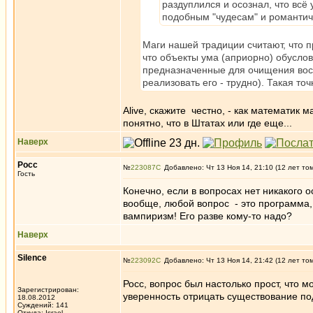
раздуплился и осознал, что всё 
подобным "чудесам" и романтич
Маги нашей традиции считают, что 
что объекты ума (априорно) обусло
предназначенные для очищения воспр
реализовать его - трудно). Такая то
Alive, скажите честно, - как математик м
понятно, что в Штатах или где еще...
Наверх
Росс
№
223087
Добавлено: Чт 13 Ноя 14, 21:10 (12 лет то
Гость
Конечно, если в вопросах нет никакого 
вообще, любой вопрос - это программа,
вампиризм! Его разве кому-то надо?
Наверх
Silence
№
223092
Добавлено: Чт 13 Ноя 14, 21:42 (12 лет то
Росс, вопрос был настолько прост, что м
Зарегистрирован:
уверенность отрицать существование по
18.08.2012
Суждений: 141
Откуда: Israel