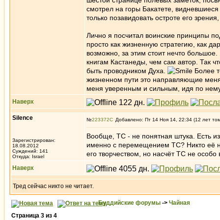
шестой странице полевых заметок, посв
смотрел на горы Бакатете, видневшиеся
только позавидовать остроте его зрения,
Лично я посчитал воинские принципы по
просто как жизненную стратегию, как дар
возможно, за этим стоит нечто большое.
книгам Кастанеды, чем сам автор. Так чт
быть проводником Духа.
Более т
жизненном пути это направляющие меня з
меня уверенным и сильным, идя по нему,
Наверх
Silence
№
223372
Добавлено: Пт 14 Ноя 14, 22:34 (12 лет то
Вообще, ТС - не понятная штука. Есть из
Зарегистрирован:
именно с перемещением ТС? Никто её н
18.08.2012
Суждений: 141
его творчеством, но насчёт ТС не особо
Откуда: Israel
Наверх
Тред сейчас никто не читает.
Буддийские форумы
->
Чайная
Страница
3
из
4