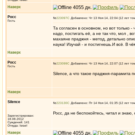
Наверх
Росс
№
223097
Добавлено: Чт 13 Ноя 14, 22:04 (12 лет то
Гость
Та согласен в основном, но вот только 
надо, постигать её, а не так что, мол , 
махаяне праджня - метод, детально опи
наука! Изучай - и постигнешь.И всё. В 
Наверх
Росс
№
223099
Добавлено: Чт 13 Ноя 14, 22:07 (12 лет то
Гость
Silence, а что такое праджня-парамита
Наверх
Silence
№
223130
Добавлено: Пт 14 Ноя 14, 01:35 (12 лет то
Росс, да не беспокойтесь, читал и знаю, о
Зарегистрирован:
18.08.2012
Суждений: 141
Откуда: Israel
Наверх