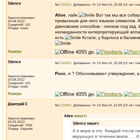
Silence
№
223082
Добавлено: Чт 13 Ноя 14, 20:38 (12 лет то
Alive
, лайк
Вот так мы все соби
Зарегистрирован:
привычным для него языком символов. А
18.08.2012
Суждений: 141
дзеновским способом - пинком под зад.
Откуда: Israel
неожиданности интерпретирующий аппара
есть
Кстати, у Карлоса в багажн
Наверх
Silence
№
223083
Добавлено: Чт 13 Ноя 14, 20:39 (12 лет то
Росс
, я ? Обосновывают утверждения, 
Зарегистрирован:
18.08.2012
Суждений: 141
Откуда: Israel
Наверх
Дмитрий С
№
223086
Добавлено: Чт 13 Ноя 14, 21:05 (12 лет то
Alive
пишет
:
Зарегистрирован:
28.03.2013
Silence пишет:
Суждений: 7054
Откуда: Харьков
А я верю в это. Каждый после с
верующих в течении веков. ....