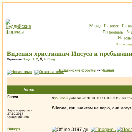
FAQ
Поиск
По
Профиль
Новы
В этом разд
Видения христианам Иисуса и пребывание
Страницы
Пред.
1
,
2
,
3
,
4
След.
Буддийские форумы
->
Чайная
Автор
Forest
№
223055
Добавлено: Чт 13 Ноя 14, 07:05 (12 лет то
Silence
, кришнаитам не верю, они могут
Зарегистрирован:
27.10.2014
Суждений: 356
Наверх