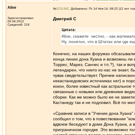
Alive
№
223136
Добавлено: Пт 14 Ноя 14, 08:22 (12 лет то
Зарегистрирован:
Дмитрий С
06.09.2013
Суждений: 216
Цитата:
Alive, скажите честно, - как математ
Ну, понятно, что в Штатах или где ещ
Конечно, на наших форумах обсасывались
конца линии дона Хуана и возможны ли
Торрес, Марез, Санчес и т.п.?), так и в
легендарен, что никто из нас не знает, 
чувак свидетельствует. Причем написанн
некастанедовских источниках нет) и пор
кокон, более известный как астральное 
связанные с новыми или древними видящи
сборки. Как же можно было ее не замети
Кастанеду так и не подловил. Всё по ме
«Сравнив записи в "Учении дона Хуана" 
сообщил о том, что в повествовании "ко
вдвоем беседуют в доме Дона Хуана, а в
приграничном городке. Это возможно тол