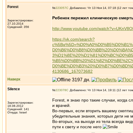
Forest
№
223057
Добавлено: Чт 13 Ноя 14, 07:18 (12 лет то
Ребенок пережил клиническую смерть 
Зарегистрирован:
27.10.2014
Суждений: 356
http://www.youtube.com/watch?v=UKnV
https://vk.com/search?
c%5Bq%5D=%D0%A0%D0%B5%D0%B1
D0%B6%D0%B8%D0%BB%20%D0%BA%
3%D1%8E%20%D1%81%D0%BC%D0%B
%B5%D0%BB%20%D1%82%D0%BE%2C
D0%BE%D0%B3%20%D0%B7%D0%BD%D0%
4130686_167073682
Наверх
Silence
№
223078
Добавлено: Чт 13 Ноя 14, 19:11 (12 лет то
Forest, я знаю про такие случаи, когда
Зарегистрирован:
и врачей.
18.08.2012
Суждений: 141
Во-первых, если вторить вашему скептиц
Откуда: Israel
убедительные знания, которых дети не м
Во-вторых, на выходе из тела всегда ви
пути к свету и после него