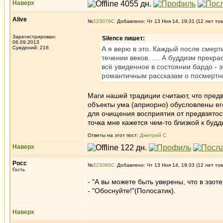
Наверх
Alive
№
223079
Добавлено: Чт 13 Ноя 14, 19:31 (12 лет то
Зарегистрирован:
Silence пишет:
06.09.2013
Суждений: 216
А я верю в это. Каждый после смерт
течении веков. .... А буддизм прекр
всё увиденное в состоянии бардо - э
романтичным рассказам о посмертны
Маги нашей традиции считают, что предв
объекты ума (априорно) обусловлены е
для очищения восприятия от предвзятости
точка мне кажется чем-то близкой к будд
Ответы на этот пост:
Дмитрий С
Наверх
Росс
№
223080
Добавлено: Чт 13 Ноя 14, 19:33 (12 лет то
Гость
- "А вы можете быть уверены, что в эзо
- "Обоснуйте!"(Полосатик).
Наверх